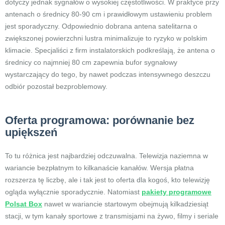
dotyczy jednak sygnałów o wysokiej częstotliwości. W praktyce przy
antenach o średnicy 80-90 cm i prawidłowym ustawieniu problem
jest sporadyczny. Odpowiednio dobrana antena satelitarna o
zwiększonej powierzchni lustra minimalizuje to ryzyko w polskim
klimacie. Specjaliści z firm instalatorskich podkreślają, że antena o
średnicy co najmniej 80 cm zapewnia bufor sygnałowy
wystarczający do tego, by nawet podczas intensywnego deszczu
odbiór pozostał bezproblemowy.
Oferta programowa: porównanie bez
upiększeń
To tu różnica jest najbardziej odczuwalna. Telewizja naziemna w
wariancie bezpłatnym to kilkanaście kanałów. Wersja płatna
rozszerza tę liczbę, ale i tak jest to oferta dla kogoś, kto telewizję
ogląda wyłącznie sporadycznie. Natomiast
pakiety programowe
Polsat Box
nawet w wariancie startowym obejmują kilkadziesiąt
stacji, w tym kanały sportowe z transmisjami na żywo, filmy i seriale