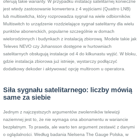
oferują takie warianty. W przypadku instalacji satelitarnej konieczne
jest wtedy zastosowanie konwertera z 4 wyjściami (Quattro LNB)
lub multiswitcha, który rozprowadza sygnał na wiele odbiorników.
Multiswitch to urządzenie rozdzielające sygnał satelitarny dla wielu
punktów abonenckich, popularne szczególnie w domach
wielorodzinnych i budynkach z instalacją zbiorową. Modele takie jak
Televes NEVO czy Johansson dostępne w hurtowniach
satelitarnych obsługują instalacje od 4 do kilkunastu wyjść. W bloku,
gdzie instalacja zbiorowa już istnieje, wystarczy podłączyć
dodatkowy dekoder i aktywować opcję multiroom u operatora.
Siła sygnału satelitarnego: liczby mówią
same za siebie
Jednym z najczęstszych argumentów zwolenników telewizji
naziemnej jest to, że nie wymaga ona abonamentu w wariancie
bezpłatnym. To prawda, ale warto ten argument zestawić z danymi
o oglądalności. Według badania Nielsena The Gauge Polska, w