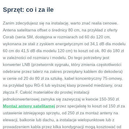
Sprzęt: co i za ile
Zanim zdecydujesz się na instalację, warto znać realia cenowe.
Antena satelitarna offset o średnicy 80 cm, na przykład z oferty
Corab (seria SM, dostępna w rozmiarach od 60 do 120 cm,
wykonana ze stali z zyskiem energetycznym od 34,1 dB dla modelu
60 cm do 41,5 dB dla modelu 120 cm) to koszt od ok. 80 do 180 zł
w zależności od rozmiaru i modelu. Do tego potrzebny jest
konwerter LNB (przetwornik sygnału, który zmienia częstotliwości
odebrane przez talerz na zakres przesyłany kablem do dekodera)
w cenie od 20 do 80 zł za sztukę, kabel koncentryczny 75-omowy,
na przykład typu RG-6 lub wyższej klasy przewód miedziany, oraz
złącza F. Całość materiałów do prostej instalacji
jednokonwerterowej zamyka się zazwyczaj w kwocie 150-350 zł.
Montaż anteny satelitarnej
przez specjalistę to koszt od 150 zł za
ustawienie istniejącego sprzętu, od 250 zł za montaż anteny na
elewacji, balkonie lub dachu, a instalacje wielopunktowe lub z
prowadzeniem kabla przez kilka kondygnacji mogą kosztować od