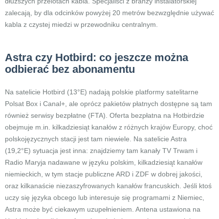
dłuższych przelotach kabla. Specjaliści z branży instalatorskiej
zalecają, by dla odcinków powyżej 20 metrów bezwzględnie używać
kabla z czystej miedzi w przewodniku centralnym.
Astra czy Hotbird: co jeszcze można
odbierać bez abonamentu
Na satelicie Hotbird (13°E) nadają polskie platformy satelitarne
Polsat Box i Canal+, ale oprócz pakietów płatnych dostępne są tam
również serwisy bezpłatne (FTA). Oferta bezpłatna na Hotbirdzie
obejmuje m.in. kilkadziesiąt kanałów z różnych krajów Europy, choć
polskojęzycznych stacji jest tam niewiele. Na satelicie Astra
(19,2°E) sytuacja jest inna: znajdziemy tam kanały TV Trwam i
Radio Maryja nadawane w języku polskim, kilkadziesiąt kanałów
niemieckich, w tym stacje publiczne ARD i ZDF w dobrej jakości,
oraz kilkanaście niezaszyfrowanych kanałów francuskich. Jeśli ktoś
uczy się języka obcego lub interesuje się programami z Niemiec,
Astra może być ciekawym uzupełnieniem. Antena ustawiona na