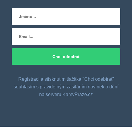
Registrací a stisknutím tlačítka "Chci odebírat"
souhlasím s pravidelným zasíláním novinek o dění
na serveru KamvPraze.cz