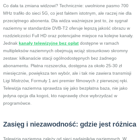
Co dała ta zmiana widzowi? Technicznie: uwolnione pasmo 700
MHz trafiło do sieci 5G, co jest faktem istotnym, ale raczej nie dla
przeciętnego abonenta. Dla widza ważniejsze jest to, że sygnał
naziemny w standardzie DVB-T2 oferuje lepszą jakość obrazu w
rozdzielczości Full HD oraz potencjalne miejsce na kolejne kanały.
Jednak
kanały telewizyjne bez opłat
dostępne w ramach
multipleksów naziemnych obejmują wciąż stosunkowo skromny
zestaw: kilkanaście stacji ogólnodostępnych bez żadnego
abonamentu. Płatna rozszerzka, dostępna za około 25-30 zł
miesięcznie, powiększa ten wybór, ale i tak nie zawiera transmisji
Ligi Mistrzów, Formuły 1 ani premier filmowych z pierwszej ręki.
Telewizja naziemna sprawdza się jako bezpłatna baza, nie jako
jedyna opcja dla kogoś, kto naprawdę chce wybrzydzać w
programówce.
Zasięg i niezawodność: gdzie jest różnica
Telewizja naziemna zależy od sieci nadajników naziemnych. W