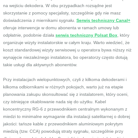
na wejściu dekodera. W obu przypadkach rozsądne jest
skorzystanie z pomocy specjalisty, szczególnie gdy nie masz
doświadczenia z miernikami sygnału.
Serwis techniczny Canal+
oferuje interwencje w domu abonenta w ramach umowy lub
odpłatnie, podobnie działa
serwis techniczny Polsat Box
, który
organizuje wizyty instalatorskie w całym kraju. Warto wiedzieć, że
koszt standardowej wizyty serwisowej u operatora bywa niższy niż
wynajęcie niezależnego instalatora, bo operatorzy często dotują
takie usługi dla aktywnych abonentów.
Przy instalacjach wielopunktowych, czyli z kilkoma dekoderami i
kilkoma odbiornikami w różnych pokojach, warto już na etapie
planowania zakupu skonsultować się z instalatorem, który oceni,
czy istniejące okablowanie nada się do użytku. Kabel
koncentryczny RG-6 z przewodnikiem centralnym wykonanym z
miedzi to minimalne wymaganie dla instalacji satelitarnej o dobrej
jakości: tańsze kable z przewodnikiem aluminiowym pokrytym
miedzią (tzw. CCA) powodują straty sygnału, szczególnie przy