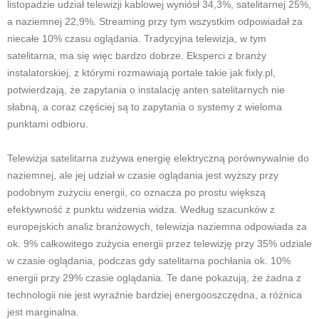
listopadzie udział telewizji kablowej wyniósł 34,3%, satelitarnej 25%,
a naziemnej 22,9%. Streaming przy tym wszystkim odpowiadał za
niecałe 10% czasu oglądania. Tradycyjna telewizja, w tym
satelitarna, ma się więc bardzo dobrze. Eksperci z branży
instalatorskiej, z którymi rozmawiają portale takie jak fixly.pl,
potwierdzają, że zapytania o instalację anten satelitarnych nie
słabną, a coraz częściej są to zapytania o systemy z wieloma
punktami odbioru.
Telewizja satelitarna zużywa energię elektryczną porównywalnie do
naziemnej, ale jej udział w czasie oglądania jest wyższy przy
podobnym zużyciu energii, co oznacza po prostu większą
efektywność z punktu widzenia widza. Według szacunków z
europejskich analiz branżowych, telewizja naziemna odpowiada za
ok. 9% całkowitego zużycia energii przez telewizję przy 35% udziale
w czasie oglądania, podczas gdy satelitarna pochłania ok. 10%
energii przy 29% czasie oglądania. Te dane pokazują, że żadna z
technologii nie jest wyraźnie bardziej energooszczędna, a różnica
jest marginalna.