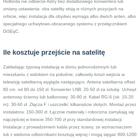
Hotbirda nie odbierze Astry bez dodatkowego konwertera lub
zmiany ustawienia: oba satelity stoją w różnych pozycjach na
orbicie, więc instalacja dla obydwu wymaga albo dwóch anten, albo
specjalnego uchwytowo-obracanego systemu z przełącznikiem
DiSEqC.
Ile kosztuje przejście na satelitę
Zakładając typową instalację w domu jednorodzinnym lub
mieszkaniu z widokiem na południe, całkowity koszt wejścia w
telewizję satelitarną wygląda następująco. Antena satelitarna offset
80 cm: od 80 do 150 zł. Konwerter LNB: 20-50 zł za sztukę. Uchwyt
antenowy ścienny lub balkonowy: 30-80 zł. Kabel RG-6 (ok. 15-20
m): 30-60 zł. Złącza F i uszczelki: kilkanaście złotych. Montaż przez
instalatora: 150-300 zł. Łącznie materiały i robocizna zamykają się
najczęściej w kwocie 350-700 zł przy standardowej instalacji.
Instalacje z prowadzeniem kabla przez ściany, ze wzmacniaczem
lub z wieloma odbiornikami kosztują więcej i mogą sięgać 800-1200