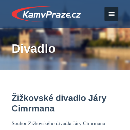
Divadlo
Žižkovské divadlo Járy
Cimrmana
Soubor Žižkovského divadla Járy Cimrmana