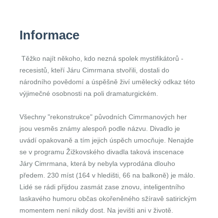
Informace
Těžko najít někoho, kdo nezná spolek mystifikátorů -
recesistů, kteří Járu Cimrmana stvořili, dostali do
národního povědomí a úspěšně živí umělecký odkaz této
výjimečné osobnosti na poli dramaturgickém.
Všechny "rekonstrukce" původních Cimrmanových her
jsou vesměs známy alespoň podle názvu. Divadlo je
uvádí opakovaně a tím jejich úspěch umocňuje. Nenajde
se v programu Žižkovského divadla taková inscenace
Járy Cimrmana, která by nebyla vyprodána dlouho
předem. 230 míst (164 v hledišti, 66 na balkoně) je málo.
Lidé se rádi přijdou zasmát zase znovu, inteligentního
laskavého humoru občas okořeněného sžíravě satirickým
momentem není nikdy dost. Na jevišti ani v životě.