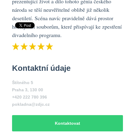
prezentující život a dílo tohoto génia českého
národa se těší neuvěřitelné oblibě již několik
desetiletí. Scéna navíc pravidelně dává prostor
hostujícím souborům, které přispívají ke zpestření
divadelního programu.
Kontaktní údaje
Štítného 5
Praha 3
,
130 00
+420 222 780 396
pokladna@zdjc.cz
Kontaktovat