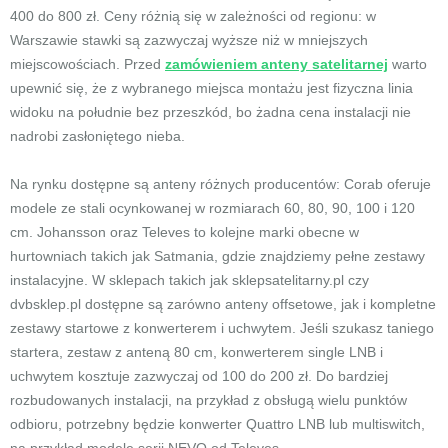
400 do 800 zł. Ceny różnią się w zależności od regionu: w
Warszawie stawki są zazwyczaj wyższe niż w mniejszych
miejscowościach. Przed
zamówieniem anteny satelitarnej
warto
upewnić się, że z wybranego miejsca montażu jest fizyczna linia
widoku na południe bez przeszkód, bo żadna cena instalacji nie
nadrobi zasłoniętego nieba.
Na rynku dostępne są anteny różnych producentów: Corab oferuje
modele ze stali ocynkowanej w rozmiarach 60, 80, 90, 100 i 120
cm. Johansson oraz Televes to kolejne marki obecne w
hurtowniach takich jak Satmania, gdzie znajdziemy pełne zestawy
instalacyjne. W sklepach takich jak sklepsatelitarny.pl czy
dvbsklep.pl dostępne są zarówno anteny offsetowe, jak i kompletne
zestawy startowe z konwerterem i uchwytem. Jeśli szukasz taniego
startera, zestaw z anteną 80 cm, konwerterem single LNB i
uchwytem kosztuje zazwyczaj od 100 do 200 zł. Do bardziej
rozbudowanych instalacji, na przykład z obsługą wielu punktów
odbioru, potrzebny będzie konwerter Quattro LNB lub multiswitch,