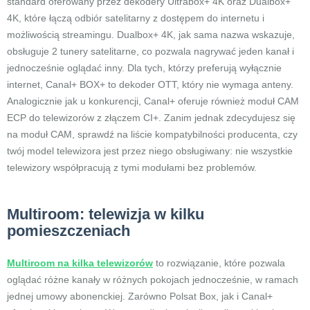
standard oferowany przez dekodery Ultrabox+ 4K oraz Dualbox+
4K, które łączą odbiór satelitarny z dostępem do internetu i
możliwością streamingu. Dualbox+ 4K, jak sama nazwa wskazuje,
obsługuje 2 tunery satelitarne, co pozwala nagrywać jeden kanał i
jednocześnie oglądać inny. Dla tych, którzy preferują wyłącznie
internet, Canal+ BOX+ to dekoder OTT, który nie wymaga anteny.
Analogicznie jak u konkurencji, Canal+ oferuje również moduł CAM
ECP do telewizorów z złączem CI+. Zanim jednak zdecydujesz się
na moduł CAM, sprawdź na liście kompatybilności producenta, czy
twój model telewizora jest przez niego obsługiwany: nie wszystkie
telewizory współpracują z tymi modułami bez problemów.
Multiroom: telewizja w kilku
pomieszczeniach
Multiroom na kilka telewizorów
to rozwiązanie, które pozwala
oglądać różne kanały w różnych pokojach jednocześnie, w ramach
jednej umowy abonenckiej. Zarówno Polsat Box, jak i Canal+