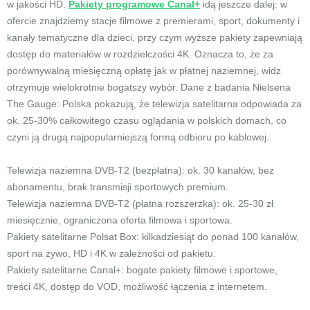
w jakości HD.
Pakiety programowe Canal+
idą jeszcze dalej: w
ofercie znajdziemy stacje filmowe z premierami, sport, dokumenty i
kanały tematyczne dla dzieci, przy czym wyższe pakiety zapewniają
dostęp do materiałów w rozdzielczości 4K. Oznacza to, że za
porównywalną miesięczną opłatę jak w płatnej naziemnej, widz
otrzymuje wielokrotnie bogatszy wybór. Dane z badania Nielsena
The Gauge: Polska pokazują, że telewizja satelitarna odpowiada za
ok. 25-30% całkowitego czasu oglądania w polskich domach, co
czyni ją drugą najpopularniejszą formą odbioru po kablowej.
Telewizja naziemna DVB-T2 (bezpłatna): ok. 30 kanałów, bez
abonamentu, brak transmisji sportowych premium.
Telewizja naziemna DVB-T2 (płatna rozszerzka): ok. 25-30 zł
miesięcznie, ograniczona oferta filmowa i sportowa.
Pakiety satelitarne Polsat Box: kilkadziesiąt do ponad 100 kanałów,
sport na żywo, HD i 4K w zależności od pakietu.
Pakiety satelitarne Canal+: bogate pakiety filmowe i sportowe,
treści 4K, dostęp do VOD, możliwość łączenia z internetem.