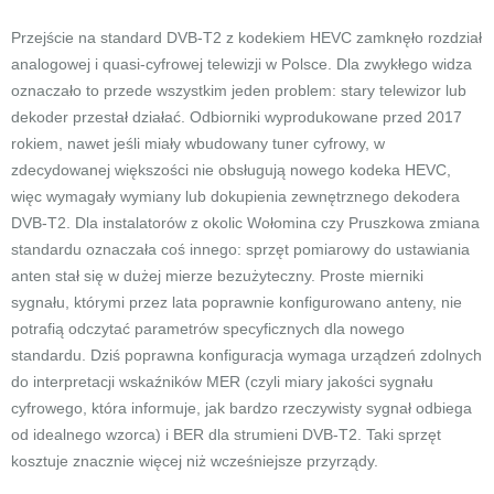
Przejście na standard DVB-T2 z kodekiem HEVC zamknęło rozdział
analogowej i quasi-cyfrowej telewizji w Polsce. Dla zwykłego widza
oznaczało to przede wszystkim jeden problem: stary telewizor lub
dekoder przestał działać. Odbiorniki wyprodukowane przed 2017
rokiem, nawet jeśli miały wbudowany tuner cyfrowy, w
zdecydowanej większości nie obsługują nowego kodeka HEVC,
więc wymagały wymiany lub dokupienia zewnętrznego dekodera
DVB-T2. Dla instalatorów z okolic Wołomina czy Pruszkowa zmiana
standardu oznaczała coś innego: sprzęt pomiarowy do ustawiania
anten stał się w dużej mierze bezużyteczny. Proste mierniki
sygnału, którymi przez lata poprawnie konfigurowano anteny, nie
potrafią odczytać parametrów specyficznych dla nowego
standardu. Dziś poprawna konfiguracja wymaga urządzeń zdolnych
do interpretacji wskaźników MER (czyli miary jakości sygnału
cyfrowego, która informuje, jak bardzo rzeczywisty sygnał odbiega
od idealnego wzorca) i BER dla strumieni DVB-T2. Taki sprzęt
kosztuje znacznie więcej niż wcześniejsze przyrządy.