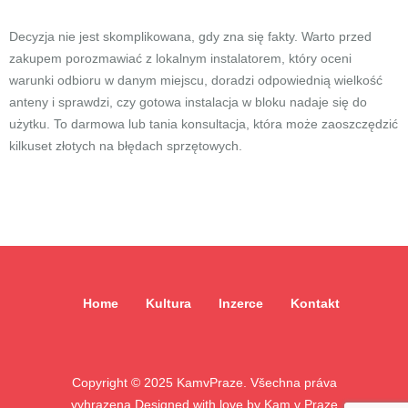
Decyzja nie jest skomplikowana, gdy zna się fakty. Warto przed
zakupem porozmawiać z lokalnym instalatorem, który oceni
warunki odbioru w danym miejscu, doradzi odpowiednią wielkość
anteny i sprawdzi, czy gotowa instalacja w bloku nadaje się do
użytku. To darmowa lub tania konsultacja, która może zaoszczędzić
kilkuset złotych na błędach sprzętowych.
Home
Kultura
Inzerce
Kontakt
Copyright ©
2025
KamvPraze. Všechna práva
vyhrazena.
Designed with love by
Kam v Praze