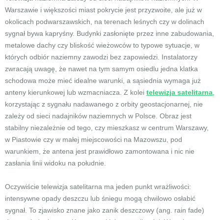
Warszawie i większości miast pokrycie jest przyzwoite, ale już w
okolicach podwarszawskich, na terenach leśnych czy w dolinach
sygnał bywa kapryśny. Budynki zasłonięte przez inne zabudowania,
metalowe dachy czy bliskość wieżowców to typowe sytuacje, w
których odbiór naziemny zawodzi bez zapowiedzi. Instalatorzy
zwracają uwagę, że nawet na tym samym osiedlu jedna klatka
schodowa może mieć idealne warunki, a sąsiednia wymaga już
anteny kierunkowej lub wzmacniacza. Z kolei
telewizja satelitarna
,
korzystając z sygnału nadawanego z orbity geostacjonarnej, nie
zależy od sieci nadajników naziemnych w Polsce. Obraz jest
stabilny niezależnie od tego, czy mieszkasz w centrum Warszawy,
w Piastowie czy w małej miejscowości na Mazowszu, pod
warunkiem, że antena jest prawidłowo zamontowana i nic nie
zasłania linii widoku na południe.
Oczywiście telewizja satelitarna ma jeden punkt wrażliwości:
intensywne opady deszczu lub śniegu mogą chwilowo osłabić
sygnał. To zjawisko znane jako zanik deszczowy (ang. rain fade)