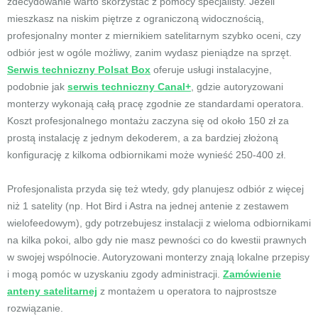
zdecydowanie warto skorzystać z pomocy specjalisty. Jeżeli
mieszkasz na niskim piętrze z ograniczoną widocznością,
profesjonalny monter z miernikiem satelitarnym szybko oceni, czy
odbiór jest w ogóle możliwy, zanim wydasz pieniądze na sprzęt.
Serwis techniczny Polsat Box
oferuje usługi instalacyjne,
podobnie jak
serwis techniczny Canal+
, gdzie autoryzowani
monterzy wykonają całą pracę zgodnie ze standardami operatora.
Koszt profesjonalnego montażu zaczyna się od około 150 zł za
prostą instalację z jednym dekoderem, a za bardziej złożoną
konfigurację z kilkoma odbiornikami może wynieść 250-400 zł.
Profesjonalista przyda się też wtedy, gdy planujesz odbiór z więcej
niż 1 satelity (np. Hot Bird i Astra na jednej antenie z zestawem
wielofeedowym), gdy potrzebujesz instalacji z wieloma odbiornikami
na kilka pokoi, albo gdy nie masz pewności co do kwestii prawnych
w swojej wspólnocie. Autoryzowani monterzy znają lokalne przepisy
i mogą pomóc w uzyskaniu zgody administracji.
Zamówienie
anteny satelitarnej
z montażem u operatora to najprostsze
rozwiązanie.