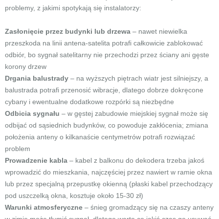
problemy, z jakimi spotykają się instalatorzy:
Zasłonięcie przez budynki lub drzewa
– nawet niewielka
przeszkoda na linii antena-satelita potrafi całkowicie zablokować
odbiór, bo sygnał satelitarny nie przechodzi przez ściany ani gęste
korony drzew
Drgania balustrady
– na wyższych piętrach wiatr jest silniejszy, a
balustrada potrafi przenosić wibracje, dlatego dobrze dokręcone
cybany i ewentualne dodatkowe rozpórki są niezbędne
Odbicia sygnału
– w gęstej zabudowie miejskiej sygnał może się
odbijać od sąsiednich budynków, co powoduje zakłócenia; zmiana
położenia anteny o kilkanaście centymetrów potrafi rozwiązać
problem
Prowadzenie kabla
– kabel z balkonu do dekodera trzeba jakoś
wprowadzić do mieszkania, najczęściej przez nawiert w ramie okna
lub przez specjalną przepustkę okienną (płaski kabel przechodzący
pod uszczelką okna, kosztuje około 15-30 zł)
Warunki atmosferyczne
– śnieg gromadzący się na czaszy anteny