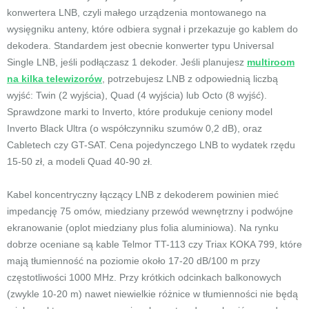
konwertera LNB, czyli małego urządzenia montowanego na
wysięgniku anteny, które odbiera sygnał i przekazuje go kablem do
dekodera. Standardem jest obecnie konwerter typu Universal
Single LNB, jeśli podłączasz 1 dekoder. Jeśli planujesz
multiroom
na kilka telewizorów
, potrzebujesz LNB z odpowiednią liczbą
wyjść: Twin (2 wyjścia), Quad (4 wyjścia) lub Octo (8 wyjść).
Sprawdzone marki to Inverto, które produkuje ceniony model
Inverto Black Ultra (o współczynniku szumów 0,2 dB), oraz
Cabletech czy GT-SAT. Cena pojedynczego LNB to wydatek rzędu
15-50 zł, a modeli Quad 40-90 zł.
Kabel koncentryczny łączący LNB z dekoderem powinien mieć
impedancję 75 omów, miedziany przewód wewnętrzny i podwójne
ekranowanie (oplot miedziany plus folia aluminiowa). Na rynku
dobrze oceniane są kable Telmor TT-113 czy Triax KOKA 799, które
mają tłumienność na poziomie około 17-20 dB/100 m przy
częstotliwości 1000 MHz. Przy krótkich odcinkach balkonowych
(zwykle 10-20 m) nawet niewielkie różnice w tłumienności nie będą