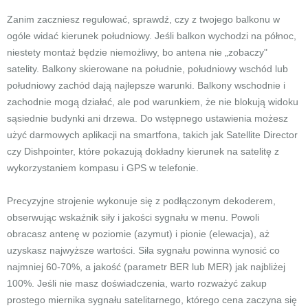
Zanim zaczniesz regulować, sprawdź, czy z twojego balkonu w
ogóle widać kierunek południowy. Jeśli balkon wychodzi na północ,
niestety montaż będzie niemożliwy, bo antena nie „zobaczy"
satelity. Balkony skierowane na południe, południowy wschód lub
południowy zachód dają najlepsze warunki. Balkony wschodnie i
zachodnie mogą działać, ale pod warunkiem, że nie blokują widoku
sąsiednie budynki ani drzewa. Do wstępnego ustawienia możesz
użyć darmowych aplikacji na smartfona, takich jak Satellite Director
czy Dishpointer, które pokazują dokładny kierunek na satelitę z
wykorzystaniem kompasu i GPS w telefonie.
Precyzyjne strojenie wykonuje się z podłączonym dekoderem,
obserwując wskaźnik siły i jakości sygnału w menu. Powoli
obracasz antenę w poziomie (azymut) i pionie (elewacja), aż
uzyskasz najwyższe wartości. Siła sygnału powinna wynosić co
najmniej 60-70%, a jakość (parametr BER lub MER) jak najbliżej
100%. Jeśli nie masz doświadczenia, warto rozważyć zakup
prostego miernika sygnału satelitarnego, którego cena zaczyna się