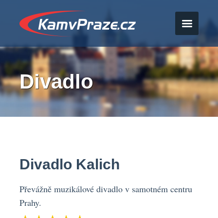
Divadlo
Divadlo Kalich
Převážně muzikálové divadlo v samotném centru
Prahy.