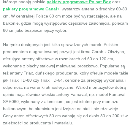
którego nadają polskie
pakiety programowe Polsat Box
oraz
pakiety programowe Canal+
, wystarczy antena o średnicy 60-80
cm. W centralnej Polsce 60 cm może być wystarczające, ale na
balkonie, gdzie mogą występować częściowe zasłonięcia, polecam
80 cm jako bezpieczniejszy wybór.
Na rynku dostępnych jest kilka sprawdzonych marek. Polskim
producentem o ugruntowanej pozycji jest firma Corab z Olsztyna,
oferująca anteny offsetowe w rozmiarach od 60 do 120 cm,
wykonane z blachy stalowej malowanej proszkowo. Popularne są
też anteny Triax, duńskiego producenta, który oferuje modele takie
jak Triax TD-80 czy Triax TD-64, cenione za precyzję wykonania i
odporność na warunki atmosferyczne. Wśród montażystów dobrą
opinię mają również włoskie anteny Famaval, np. model Famaval
SA 6060, wykonany z aluminium, co jest istotne przy montażu
balkonowym, bo aluminium jest lżejsze od stali i nie rdzewieje.
Ceny anten offsetowych 80 cm wahają się od około 80 do 200 zł w
zależności od producenta i materiału.