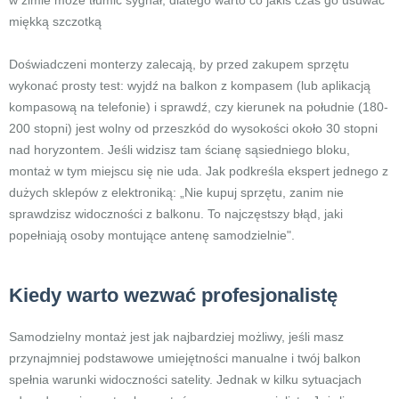
w zimie może tłumić sygnał, dlatego warto co jakiś czas go usuwać
miękką szczotką
Doświadczeni monterzy zalecają, by przed zakupem sprzętu
wykonać prosty test: wyjdź na balkon z kompasem (lub aplikacją
kompasową na telefonie) i sprawdź, czy kierunek na południe (180-
200 stopni) jest wolny od przeszkód do wysokości około 30 stopni
nad horyzontem. Jeśli widzisz tam ścianę sąsiedniego bloku,
montaż w tym miejscu się nie uda. Jak podkreśla ekspert jednego z
dużych sklepów z elektroniką: „Nie kupuj sprzętu, zanim nie
sprawdzisz widoczności z balkonu. To najczęstszy błąd, jaki
popełniają osoby montujące antenę samodzielnie".
Kiedy warto wezwać profesjonalistę
Samodzielny montaż jest jak najbardziej możliwy, jeśli masz
przynajmniej podstawowe umiejętności manualne i twój balkon
spełnia warunki widoczności satelity. Jednak w kilku sytuacjach