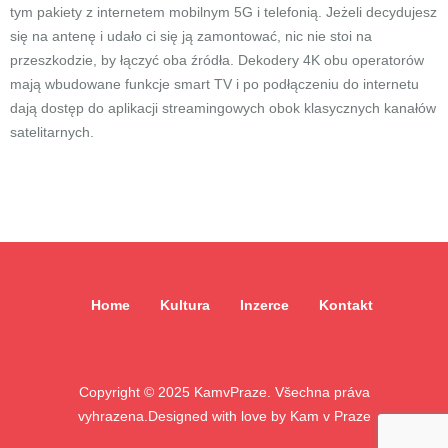
tym pakiety z internetem mobilnym 5G i telefonią. Jeżeli decydujesz
się na antenę i udało ci się ją zamontować, nic nie stoi na
przeszkodzie, by łączyć oba źródła. Dekodery 4K obu operatorów
mają wbudowane funkcje smart TV i po podłączeniu do internetu
dają dostęp do aplikacji streamingowych obok klasycznych kanałów
satelitarnych.
Home
Kultura
Inzerce
Kontakt
Copyright ©
2025
KamvPraze. Všechna práva
vyhrazena.
Designed with love by
Kam v Praze