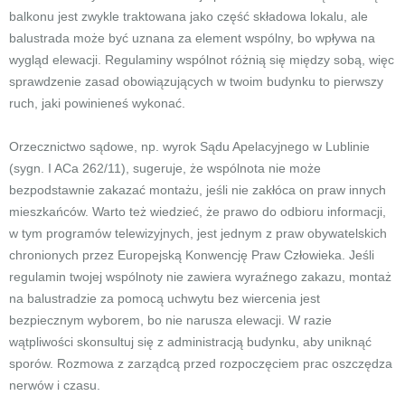
balkonu jest zwykle traktowana jako część składowa lokalu, ale
balustrada może być uznana za element wspólny, bo wpływa na
wygląd elewacji. Regulaminy wspólnot różnią się między sobą, więc
sprawdzenie zasad obowiązujących w twoim budynku to pierwszy
ruch, jaki powinieneś wykonać.
Orzecznictwo sądowe, np. wyrok Sądu Apelacyjnego w Lublinie
(sygn. I ACa 262/11), sugeruje, że wspólnota nie może
bezpodstawnie zakazać montażu, jeśli nie zakłóca on praw innych
mieszkańców. Warto też wiedzieć, że prawo do odbioru informacji,
w tym programów telewizyjnych, jest jednym z praw obywatelskich
chronionych przez Europejską Konwencję Praw Człowieka. Jeśli
regulamin twojej wspólnoty nie zawiera wyraźnego zakazu, montaż
na balustradzie za pomocą uchwytu bez wiercenia jest
bezpiecznym wyborem, bo nie narusza elewacji. W razie
wątpliwości skonsultuj się z administracją budynku, aby uniknąć
sporów. Rozmowa z zarządcą przed rozpoczęciem prac oszczędza
nerwów i czasu.