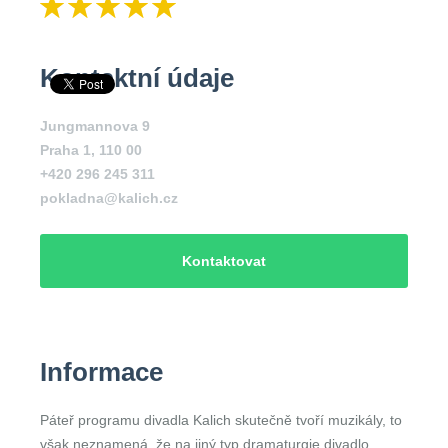
Kontaktní údaje
Jungmannova 9
Praha 1
,
110 00
+420 296 245 311
pokladna@kalich.cz
Kontaktovat
Informace
Páteř programu divadla Kalich skutečně tvoří muzikály, to
však neznamená, že na jiný typ dramaturgie divadlo