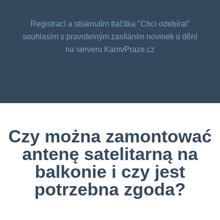
Registrací a stisknutím tlačítka "Chci odebírat"
souhlasím s pravidelným zasíláním novinek o dění
na serveru KamvPraze.cz
Czy można zamontować
antenę satelitarną na
balkonie i czy jest
potrzebna zgoda?