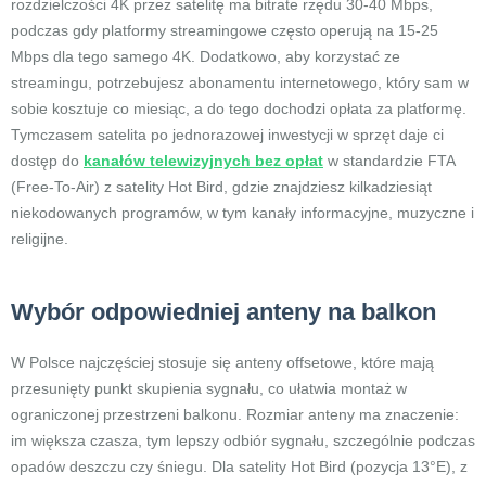
rozdzielczości 4K przez satelitę ma bitrate rzędu 30-40 Mbps,
podczas gdy platformy streamingowe często operują na 15-25
Mbps dla tego samego 4K. Dodatkowo, aby korzystać ze
streamingu, potrzebujesz abonamentu internetowego, który sam w
sobie kosztuje co miesiąc, a do tego dochodzi opłata za platformę.
Tymczasem satelita po jednorazowej inwestycji w sprzęt daje ci
dostęp do
kanałów telewizyjnych bez opłat
w standardzie FTA
(Free-To-Air) z satelity Hot Bird, gdzie znajdziesz kilkadziesiąt
niekodowanych programów, w tym kanały informacyjne, muzyczne i
religijne.
Wybór odpowiedniej anteny na balkon
W Polsce najczęściej stosuje się anteny offsetowe, które mają
przesunięty punkt skupienia sygnału, co ułatwia montaż w
ograniczonej przestrzeni balkonu. Rozmiar anteny ma znaczenie:
im większa czasza, tym lepszy odbiór sygnału, szczególnie podczas
opadów deszczu czy śniegu. Dla satelity Hot Bird (pozycja 13°E), z