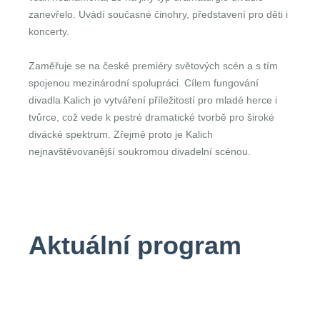
zanevřelo. Uvádí současné činohry, představení pro děti i
koncerty.
Zaměřuje se na české premiéry světových scén a s tím
spojenou mezinárodní spolupráci. Cílem fungování
divadla Kalich je vytváření příležitostí pro mladé herce i
tvůrce, což vede k pestré dramatické tvorbě pro široké
divácké spektrum. Zřejmě proto je Kalich
nejnavštěvovanější soukromou divadelní scénou.
Aktuální program