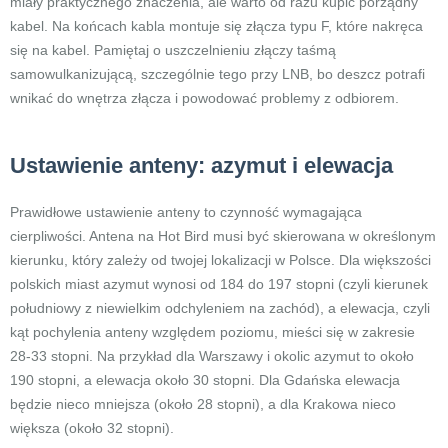
miały praktycznego znaczenia, ale warto od razu kupić porządny
kabel. Na końcach kabla montuje się złącza typu F, które nakręca
się na kabel. Pamiętaj o uszczelnieniu złączy taśmą
samowulkanizującą, szczególnie tego przy LNB, bo deszcz potrafi
wnikać do wnętrza złącza i powodować problemy z odbiorem.
Ustawienie anteny: azymut i elewacja
Prawidłowe ustawienie anteny to czynność wymagająca
cierpliwości. Antena na Hot Bird musi być skierowana w określonym
kierunku, który zależy od twojej lokalizacji w Polsce. Dla większości
polskich miast azymut wynosi od 184 do 197 stopni (czyli kierunek
południowy z niewielkim odchyleniem na zachód), a elewacja, czyli
kąt pochylenia anteny względem poziomu, mieści się w zakresie
28-33 stopni. Na przykład dla Warszawy i okolic azymut to około
190 stopni, a elewacja około 30 stopni. Dla Gdańska elewacja
będzie nieco mniejsza (około 28 stopni), a dla Krakowa nieco
większa (około 32 stopni).