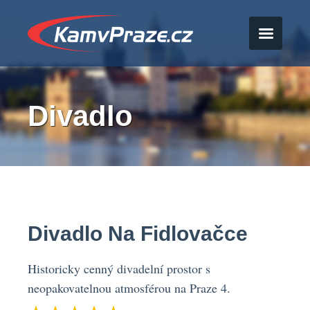
Divadlo
Divadlo Na Fidlovačce
Historicky cenný divadelní prostor s
neopakovatelnou atmosférou na Praze 4.