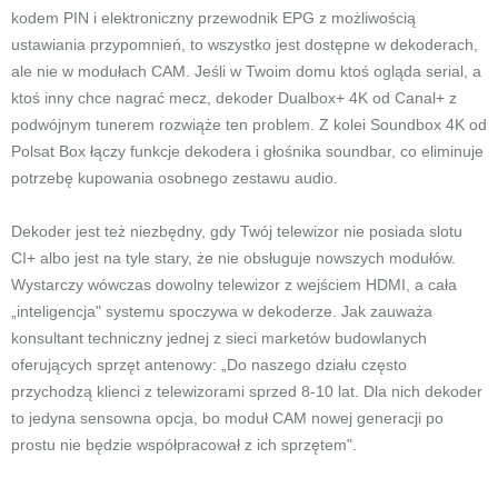
kodem PIN i elektroniczny przewodnik EPG z możliwością
ustawiania przypomnień, to wszystko jest dostępne w dekoderach,
ale nie w modułach CAM. Jeśli w Twoim domu ktoś ogląda serial, a
ktoś inny chce nagrać mecz, dekoder Dualbox+ 4K od Canal+ z
podwójnym tunerem rozwiąże ten problem. Z kolei Soundbox 4K od
Polsat Box łączy funkcje dekodera i głośnika soundbar, co eliminuje
potrzebę kupowania osobnego zestawu audio.
Dekoder jest też niezbędny, gdy Twój telewizor nie posiada slotu
CI+ albo jest na tyle stary, że nie obsługuje nowszych modułów.
Wystarczy wówczas dowolny telewizor z wejściem HDMI, a cała
„inteligencja" systemu spoczywa w dekoderze. Jak zauważa
konsultant techniczny jednej z sieci marketów budowlanych
oferujących sprzęt antenowy: „Do naszego działu często
przychodzą klienci z telewizorami sprzed 8-10 lat. Dla nich dekoder
to jedyna sensowna opcja, bo moduł CAM nowej generacji po
prostu nie będzie współpracował z ich sprzętem".