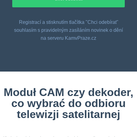
Registrací a stisknutím tlačítka "Chci odebírat"
souhlasím s pravidelným zasíláním novinek o dění
na serveru KamvPraze.cz
Moduł CAM czy dekoder,
co wybrać do odbioru
telewizji satelitarnej