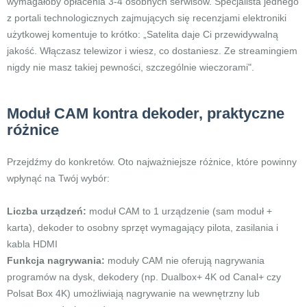
wymagałoby opłacenia 3-4 osobnych serwisów. Specjalista jednego
z portali technologicznych zajmujących się recenzjami elektroniki
użytkowej komentuje to krótko: „Satelita daje Ci przewidywalną
jakość. Włączasz telewizor i wiesz, co dostaniesz. Ze streamingiem
nigdy nie masz takiej pewności, szczególnie wieczorami".
Moduł CAM kontra dekoder, praktyczne
różnice
Przejdźmy do konkretów. Oto najważniejsze różnice, które powinny
wpłynąć na Twój wybór:
Liczba urządzeń:
moduł CAM to 1 urządzenie (sam moduł +
karta), dekoder to osobny sprzęt wymagający pilota, zasilania i
kabla HDMI
Funkcja nagrywania:
moduły CAM nie oferują nagrywania
programów na dysk, dekodery (np. Dualbox+ 4K od Canal+ czy
Polsat Box 4K) umożliwiają nagrywanie na wewnętrzny lub