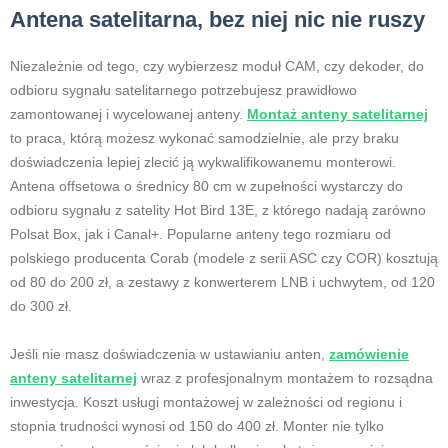
Antena satelitarna, bez niej nic nie ruszy
Niezależnie od tego, czy wybierzesz moduł CAM, czy dekoder, do
odbioru sygnału satelitarnego potrzebujesz prawidłowo
zamontowanej i wycelowanej anteny.
Montaż anteny satelitarnej
to praca, którą możesz wykonać samodzielnie, ale przy braku
doświadczenia lepiej zlecić ją wykwalifikowanemu monterowi.
Antena offsetowa o średnicy 80 cm w zupełności wystarczy do
odbioru sygnału z satelity Hot Bird 13E, z którego nadają zarówno
Polsat Box, jak i Canal+. Popularne anteny tego rozmiaru od
polskiego producenta Corab (modele z serii ASC czy COR) kosztują
od 80 do 200 zł, a zestawy z konwerterem LNB i uchwytem, od 120
do 300 zł.
Jeśli nie masz doświadczenia w ustawianiu anten,
zamówienie
anteny satelitarnej
wraz z profesjonalnym montażem to rozsądna
inwestycja. Koszt usługi montażowej w zależności od regionu i
stopnia trudności wynosi od 150 do 400 zł. Monter nie tylko