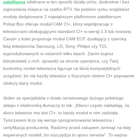
satelitarna
odebrana w ten sposób działa cicho, dyskretnie i bez
zajmowania miejsca na szafce RTV. Na polskim rynku znajdziesz
moduły dedykowane 2 największym platformom satelitarnym.
Polsat Box oferuje moduł CAM CI+, który współpracuje z
telewizorami obsługującymi standard CI+ w wersji 1.3 lub nowszej.
Canal+ z kolei proponuje moduł CAM ECP, działający z szeroką
listą telewizorów Samsung, LG, Sony, Philips czy TCL
wyprodukowanych w ostatnich kilku latach. Zanim kupisz
którykolwiek z nich, sprawdź na stronie operatora, czy Twój
konkretny model telewizora figuruje na liście kompatybilnych
urządzeń, bo nie każdy telewizor z fizycznym slotem CI+ poprawnie
obsłuży dany moduł.
Jeden ze specjalistów z działu serwisowego dużego polskiego
sklepu z elektroniką tłumaczy to tak: „Klienci często zakładają, że
skoro telewizor ma slot CI+, to każdy moduł w nim zadziała.
Tymczasem liczy się wersja oprogramowania telewizora i
certyfikacja producenta. Radzimy przed zakupem zerknąć na listę
wspieranych modeli, bo oszczędza to sporo nerwów". To ważna