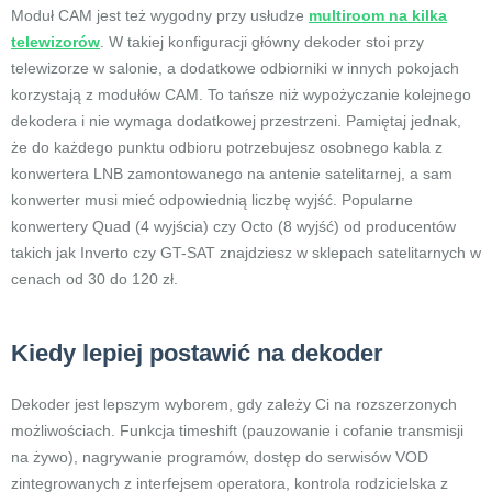
Moduł CAM jest też wygodny przy usłudze
multiroom na kilka
telewizorów
. W takiej konfiguracji główny dekoder stoi przy
telewizorze w salonie, a dodatkowe odbiorniki w innych pokojach
korzystają z modułów CAM. To tańsze niż wypożyczanie kolejnego
dekodera i nie wymaga dodatkowej przestrzeni. Pamiętaj jednak,
że do każdego punktu odbioru potrzebujesz osobnego kabla z
konwertera LNB zamontowanego na antenie satelitarnej, a sam
konwerter musi mieć odpowiednią liczbę wyjść. Popularne
konwertery Quad (4 wyjścia) czy Octo (8 wyjść) od producentów
takich jak Inverto czy GT-SAT znajdziesz w sklepach satelitarnych w
cenach od 30 do 120 zł.
Kiedy lepiej postawić na dekoder
Dekoder jest lepszym wyborem, gdy zależy Ci na rozszerzonych
możliwościach. Funkcja timeshift (pauzowanie i cofanie transmisji
na żywo), nagrywanie programów, dostęp do serwisów VOD
zintegrowanych z interfejsem operatora, kontrola rodzicielska z