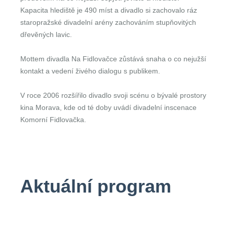
Kapacita hlediště je 490 míst a divadlo si zachovalo ráz
staropražské divadelní arény zachováním stupňovitých
dřevěných lavic.
Mottem divadla Na Fidlovačce zůstává snaha o co nejužší
kontakt a vedení živého dialogu s publikem.
V roce 2006 rozšířilo divadlo svoji scénu o bývalé prostory
kina Morava, kde od té doby uvádí divadelní inscenace
Komorní Fidlovačka.
Aktuální program