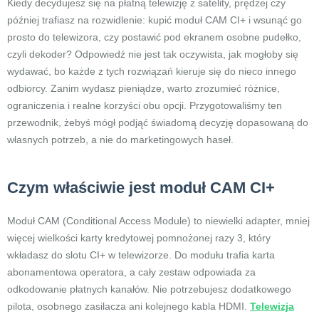
Kiedy decydujesz się na płatną telewizję z satelity, prędzej czy
później trafiasz na rozwidlenie: kupić moduł CAM CI+ i wsunąć go
prosto do telewizora, czy postawić pod ekranem osobne pudełko,
czyli dekoder? Odpowiedź nie jest tak oczywista, jak mogłoby się
wydawać, bo każde z tych rozwiązań kieruje się do nieco innego
odbiorcy. Zanim wydasz pieniądze, warto zrozumieć różnice,
ograniczenia i realne korzyści obu opcji. Przygotowaliśmy ten
przewodnik, żebyś mógł podjąć świadomą decyzję dopasowaną do
własnych potrzeb, a nie do marketingowych haseł.
Czym właściwie jest moduł CAM CI+
Moduł CAM (Conditional Access Module) to niewielki adapter, mniej
więcej wielkości karty kredytowej pomnożonej razy 3, który
wkładasz do slotu CI+ w telewizorze. Do modułu trafia karta
abonamentowa operatora, a cały zestaw odpowiada za
odkodowanie płatnych kanałów. Nie potrzebujesz dodatkowego
pilota, osobnego zasilacza ani kolejnego kabla HDMI.
Telewizja