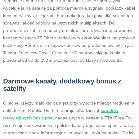
zamocuje antenę na ścianie lub balkonie, ale też precyzyjnie
wyceluje ją na satelitę za pomocą miernika sygnału, podłączy kabel
koncentryczny ze złączami F do dekodera lub gniazdka ściennego i
sprawdzi jakość odbioru na wszystkich multipleksach. Do
prowadzenia kabla od anteny do telewizora używa się przewodów
koncentrycznych 75 Ohm z podwójnym ekranowaniem, na przykład
kabli klasy RG-6 lub ich odpowiedników od producentów takich jak
Telmor, Triset czy Cavel. Cena za 100 metrów takiego kabla to
przedział od 80 do 250 zł w zależności od klasy i producenta.
Darmowe kanały, dodatkowy bonus z
satelity
O jednej rzeczy mało kto pamięta przy wyborze między modułem a
dekoderem. Satelita Hot Bird oferuje kilkadziesiąt
kanałów
telewizyjnych bez opłat
, nadawanych w systemie FTA (Free-To-
Air). Znajdziesz wśród nich polskie kanały ogólnodostępne, a także
zagraniczne stacje informacyjne, muzyczne i dokumentalne. Do ich