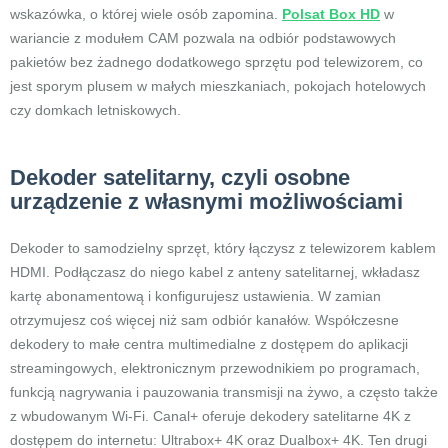
wskazówka, o której wiele osób zapomina.
Polsat Box HD
w
wariancie z modułem CAM pozwala na odbiór podstawowych
pakietów bez żadnego dodatkowego sprzętu pod telewizorem, co
jest sporym plusem w małych mieszkaniach, pokojach hotelowych
czy domkach letniskowych.
Dekoder satelitarny, czyli osobne
urządzenie z własnymi możliwościami
Dekoder to samodzielny sprzęt, który łączysz z telewizorem kablem
HDMI. Podłączasz do niego kabel z anteny satelitarnej, wkładasz
kartę abonamentową i konfigurujesz ustawienia. W zamian
otrzymujesz coś więcej niż sam odbiór kanałów. Współczesne
dekodery to małe centra multimedialne z dostępem do aplikacji
streamingowych, elektronicznym przewodnikiem po programach,
funkcją nagrywania i pauzowania transmisji na żywo, a często także
z wbudowanym Wi-Fi. Canal+ oferuje dekodery satelitarne 4K z
dostępem do internetu: Ultrabox+ 4K oraz Dualbox+ 4K. Ten drugi