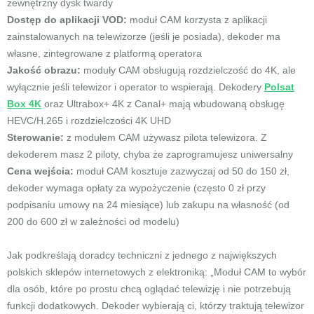
zewnętrzny dysk twardy
Dostęp do aplikacji VOD:
moduł CAM korzysta z aplikacji
zainstalowanych na telewizorze (jeśli je posiada), dekoder ma
własne, zintegrowane z platformą operatora
Jakość obrazu:
moduły CAM obsługują rozdzielczość do 4K, ale
wyłącznie jeśli telewizor i operator to wspierają. Dekodery
Polsat
Box 4K
oraz Ultrabox+ 4K z Canal+ mają wbudowaną obsługę
HEVC/H.265 i rozdzielczości 4K UHD
Sterowanie:
z modułem CAM używasz pilota telewizora. Z
dekoderem masz 2 piloty, chyba że zaprogramujesz uniwersalny
Cena wejścia:
moduł CAM kosztuje zazwyczaj od 50 do 150 zł,
dekoder wymaga opłaty za wypożyczenie (często 0 zł przy
podpisaniu umowy na 24 miesiące) lub zakupu na własność (od
200 do 600 zł w zależności od modelu)
Jak podkreślają doradcy techniczni z jednego z największych
polskich sklepów internetowych z elektroniką: „Moduł CAM to wybór
dla osób, które po prostu chcą oglądać telewizję i nie potrzebują
funkcji dodatkowych. Dekoder wybierają ci, którzy traktują telewizor