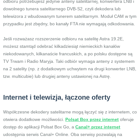
odbioru potrzebujesz jedynie anteny satelitarnej, konwertera LNB i
dowolnego tunera satelitarnego DVB-S2, czyli dekodera lub
telewizora z wbudowanym tunerem satelitarnym. Moduł CAM w tym
przypadku jest zbędny, bo kanały FTA nie wymagają odkodowania.
Jeśli rozważasz rozszerzenie odbioru na satelitę Astra 19.2E,
możesz stamtąd odebrać kilkadziesiąt niemieckich kanałów
niekodowanych, kilkanaście francuskich, a po polsku dostępne są
TV Trwam i Radio Maryja. Taki odbiór wymaga anteny z systemem
na 2 satelity (np. z dodatkowym uchwytem na drugi konwerter LNB,
tzw. multicubie) lub drugiej anteny ustawionej na Astrę.
Internet i telewizja, łączone oferty
Współczesne dekodery satelitarne mogą łączyć się z internetem, co
otwiera dodatkowe możliwości.
Polsat Box przez internet
oferuje
dostęp do aplikacji Polsat Box Go, a
Canal+ przez internet
udostępnia serwis Canal+ Online. Oba serwisy pozwalają na