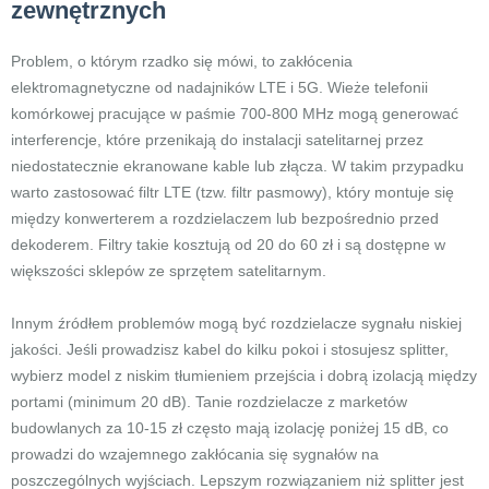
zewnętrznych
Problem, o którym rzadko się mówi, to zakłócenia
elektromagnetyczne od nadajników LTE i 5G. Wieże telefonii
komórkowej pracujące w paśmie 700-800 MHz mogą generować
interferencje, które przenikają do instalacji satelitarnej przez
niedostatecznie ekranowane kable lub złącza. W takim przypadku
warto zastosować filtr LTE (tzw. filtr pasmowy), który montuje się
między konwerterem a rozdzielaczem lub bezpośrednio przed
dekoderem. Filtry takie kosztują od 20 do 60 zł i są dostępne w
większości sklepów ze sprzętem satelitarnym.
Innym źródłem problemów mogą być rozdzielacze sygnału niskiej
jakości. Jeśli prowadzisz kabel do kilku pokoi i stosujesz splitter,
wybierz model z niskim tłumieniem przejścia i dobrą izolacją między
portami (minimum 20 dB). Tanie rozdzielacze z marketów
budowlanych za 10-15 zł często mają izolację poniżej 15 dB, co
prowadzi do wzajemnego zakłócania się sygnałów na
poszczególnych wyjściach. Lepszym rozwiązaniem niż splitter jest