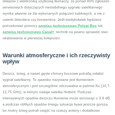
sklepów z elektroniką użytkową tłumaczy, że ponad 40% zgłoszeń
serwisowych dotyczących niestabilnego sygnału satelitarnego
wynika właśnie ze źle wykonanych połączeń kablowych, a nie z
usterki dekodera czy konwertera. Jeśli kiedykolwiek będziesz
potrzebować pomocy
serwisu technicznego Polsat Box
lub
serwisu technicznego Canal+
, technik na pewno sprawdzi stan
okablowania w pierwszej kolejności.
Warunki atmosferyczne i ich rzeczywisty
wpływ
Deszcz, śnieg, a nawet gęste chmury burzowe potrafią osłabić
sygnał satelitarny. To zjawisko nazywane jest tłumieniem
atmosferycznym i jest szczególnie odczuwalne w paśmie Ku (10,7-
12,75 GHz), w którym nadaje satelita Hotbird. Podczas
intensywnych opadów deszczu tłumienie może wzrosnąć o 3-6 dB,
a podczas obfitych opadów śniegu sytuacja bywa jeszcze gorsza,
bo mokry śnieg potrafi osiąść na czaszy anteny i dodatkowo