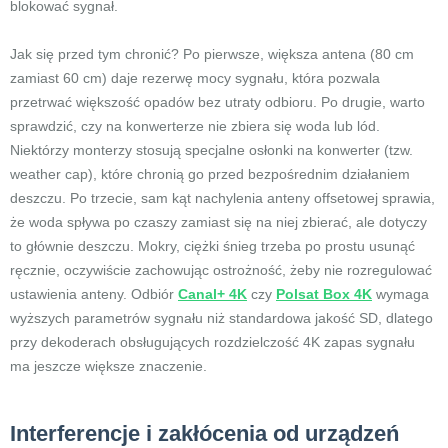
blokować sygnał.
Jak się przed tym chronić? Po pierwsze, większa antena (80 cm
zamiast 60 cm) daje rezerwę mocy sygnału, która pozwala
przetrwać większość opadów bez utraty odbioru. Po drugie, warto
sprawdzić, czy na konwerterze nie zbiera się woda lub lód.
Niektórzy monterzy stosują specjalne osłonki na konwerter (tzw.
weather cap), które chronią go przed bezpośrednim działaniem
deszczu. Po trzecie, sam kąt nachylenia anteny offsetowej sprawia,
że woda spływa po czaszy zamiast się na niej zbierać, ale dotyczy
to głównie deszczu. Mokry, ciężki śnieg trzeba po prostu usunąć
ręcznie, oczywiście zachowując ostrożność, żeby nie rozregulować
ustawienia anteny. Odbiór
Canal+ 4K
czy
Polsat Box 4K
wymaga
wyższych parametrów sygnału niż standardowa jakość SD, dlatego
przy dekoderach obsługujących rozdzielczość 4K zapas sygnału
ma jeszcze większe znaczenie.
Interferencje i zakłócenia od urządzeń