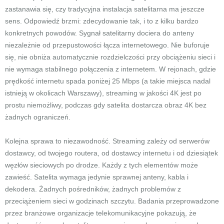
zastanawia się, czy tradycyjna instalacja satelitarna ma jeszcze
sens. Odpowiedź brzmi: zdecydowanie tak, i to z kilku bardzo
konkretnych powodów. Sygnał satelitarny dociera do anteny
niezależnie od przepustowości łącza internetowego. Nie buforuje
się, nie obniża automatycznie rozdzielczości przy obciążeniu sieci i
nie wymaga stabilnego połączenia z internetem. W rejonach, gdzie
prędkość internetu spada poniżej 25 Mbps (a takie miejsca nadal
istnieją w okolicach Warszawy), streaming w jakości 4K jest po
prostu niemożliwy, podczas gdy satelita dostarcza obraz 4K bez
żadnych ograniczeń.
Kolejna sprawa to niezawodność. Streaming zależy od serwerów
dostawcy, od twojego routera, od dostawcy internetu i od dziesiątek
węzłów sieciowych po drodze. Każdy z tych elementów może
zawieść. Satelita wymaga jedynie sprawnej anteny, kabla i
dekodera. Żadnych pośredników, żadnych problemów z
przeciążeniem sieci w godzinach szczytu. Badania przeprowadzone
przez branżowe organizacje telekomunikacyjne pokazują, że