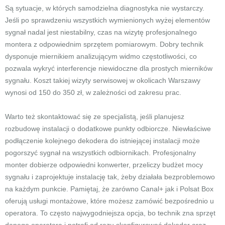
Są sytuacje, w których samodzielna diagnostyka nie wystarczy.
Jeśli po sprawdzeniu wszystkich wymienionych wyżej elementów
sygnał nadal jest niestabilny, czas na wizytę profesjonalnego
montera z odpowiednim sprzętem pomiarowym. Dobry technik
dysponuje miernikiem analizującym widmo częstotliwości, co
pozwala wykryć interferencje niewidoczne dla prostych mierników
sygnału. Koszt takiej wizyty serwisowej w okolicach Warszawy
wynosi od 150 do 350 zł, w zależności od zakresu prac.
Warto też skontaktować się ze specjalistą, jeśli planujesz
rozbudowę instalacji o dodatkowe punkty odbiorcze. Niewłaściwe
podłączenie kolejnego dekodera do istniejącej instalacji może
pogorszyć sygnał na wszystkich odbiornikach. Profesjonalny
monter dobierze odpowiedni konwerter, przeliczy budżet mocy
sygnału i zaprojektuje instalację tak, żeby działała bezproblemowo
na każdym punkcie. Pamiętaj, że zarówno Canal+ jak i Polsat Box
oferują usługi montażowe, które możesz zamówić bezpośrednio u
operatora. To często najwygodniejsza opcja, bo technik zna sprzęt