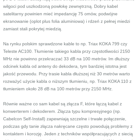
wilgoci pod uszkodzoną powłokę zewnętrzną. Dobry kabel
satelitarny powinien mieć impedancję 75 omów, podwójne
ekranowanie (oplot plus folia aluminiowa) i rdzeń z pełnej miedzi
zamiast stali pokrytej miedzią.
Na rynku polskim sprawdzone kable to np. Triax KOKA 799 czy
Teleste AC100. Tłumienie takiego kabla przy częstotliwości 2150
MHz nie powinno przekraczać 33 dB na 100 metrów. Im dłuższy
odcinek kabla od anteny do dekodera, tym bardziej istotna jest
jakość przewodu. Przy trasie kabla dłuższej niż 30 metrów warto
rozważyć użycie kabla o niższym tłumieniu, np. Triax KOKA 110 z
tłumieniem około 28 dB na 100 metrów przy 2150 MHz.
Równie ważne co sam kabel są złącza F, które łączą kabel z
konwerterem i dekoderem. Złącza typu kompresyjnego (np.
Cabelcon Self-Install) zapewniają szczelne i trwałe połączenie,
podczas gdy tanie złącza nakręcane często powodują problemy z
kontaktem i korozję. Jeden z techników współpracujących z siecią