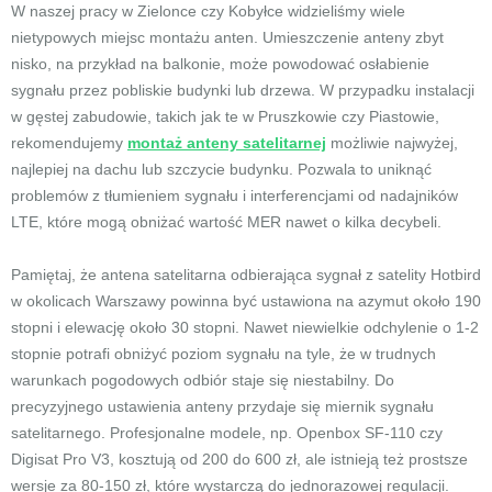
W naszej pracy w Zielonce czy Kobyłce widzieliśmy wiele
nietypowych miejsc montażu anten. Umieszczenie anteny zbyt
nisko, na przykład na balkonie, może powodować osłabienie
sygnału przez pobliskie budynki lub drzewa. W przypadku instalacji
w gęstej zabudowie, takich jak te w Pruszkowie czy Piastowie,
rekomendujemy
montaż anteny satelitarnej
możliwie najwyżej,
najlepiej na dachu lub szczycie budynku. Pozwala to uniknąć
problemów z tłumieniem sygnału i interferencjami od nadajników
LTE, które mogą obniżać wartość MER nawet o kilka decybeli.
Pamiętaj, że antena satelitarna odbierająca sygnał z satelity Hotbird
w okolicach Warszawy powinna być ustawiona na azymut około 190
stopni i elewację około 30 stopni. Nawet niewielkie odchylenie o 1-2
stopnie potrafi obniżyć poziom sygnału na tyle, że w trudnych
warunkach pogodowych odbiór staje się niestabilny. Do
precyzyjnego ustawienia anteny przydaje się miernik sygnału
satelitarnego. Profesjonalne modele, np. Openbox SF-110 czy
Digisat Pro V3, kosztują od 200 do 600 zł, ale istnieją też prostsze
wersje za 80-150 zł, które wystarczą do jednorazowej regulacji.