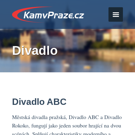
Divadlo
Divadlo ABC
Městská divadla pražská, Divadlo ABC a Divadlo
Rokoko, fungují jako jeden soubor hrající na dvou
scénách. Splňují charakteristiky moderního a