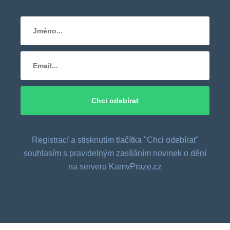
Registrací a stisknutím tlačítka "Chci odebírat"
souhlasím s pravidelným zasíláním novinek o dění
na serveru KamvPraze.cz