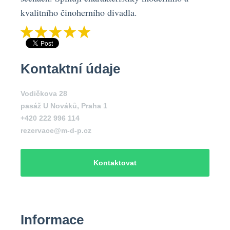
kvalitního činoherního divadla.
Kontaktní údaje
Vodičkova 28
pasáž U Nováků
,
Praha 1
+420 222 996 114
rezervace@m-d-p.cz
Kontaktovat
Informace