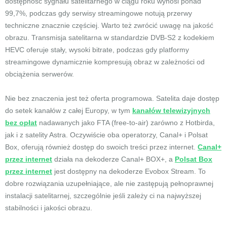
dostępność sygnału satelitarnego w ciągu roku wynosi ponad
99,7%, podczas gdy serwisy streamingowe notują przerwy
techniczne znacznie częściej. Warto też zwrócić uwagę na jakość
obrazu. Transmisja satelitarna w standardzie DVB-S2 z kodekiem
HEVC oferuje stały, wysoki bitrate, podczas gdy platformy
streamingowe dynamicznie kompresują obraz w zależności od
obciążenia serwerów.
Nie bez znaczenia jest też oferta programowa. Satelita daje dostęp
do setek kanałów z całej Europy, w tym
kanałów telewizyjnych
bez opłat
nadawanych jako FTA (free-to-air) zarówno z Hotbirda,
jak i z satelity Astra. Oczywiście oba operatorzy, Canal+ i Polsat
Box, oferują również dostęp do swoich treści przez internet.
Canal+
przez internet
działa na dekoderze Canal+ BOX+, a
Polsat Box
przez internet
jest dostępny na dekoderze Evobox Stream. To
dobre rozwiązania uzupełniające, ale nie zastępują pełnoprawnej
instalacji satelitarnej, szczególnie jeśli zależy ci na najwyższej
stabilności i jakości obrazu.