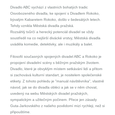
Divadlo ABC vychází z vlastních bohatých tradic
Osvobozeného divadla, ke spojení s Divadlem Rokoko,
bývalým Kabaretem Rokoko, došlo v šedesátých letech.
Tehdy vznikla Městská divadla pražská.
Rozsáhlý tvůrčí a herecký potenciál divadel se vždy
soustředil na co nejširší divácké vrstvy, Městská divadla
uváděla komedie, detektivky, ale i muzikály a balet.
Filosofií současných spojených divadel ABC a Rokoko je
propojení divadelní scény s běžným pražským životem.
Divadlo, které je obvyklým místem setkávání lidí a přitom
si zachovává kulturní standart, je nositelem společenské
etikety. Z tohoto pohledu je "manuál návštěvníka", vlastně
návod, jak se do divadla obléci a jak se v něm chovat,
uvedený na webu Městských divadel pražských,
sympatickým a užitečným počinem. Přece jen zásady
Guta-Jarkovského z našeho povědomí mizí rychleji, než si
připouštíme.