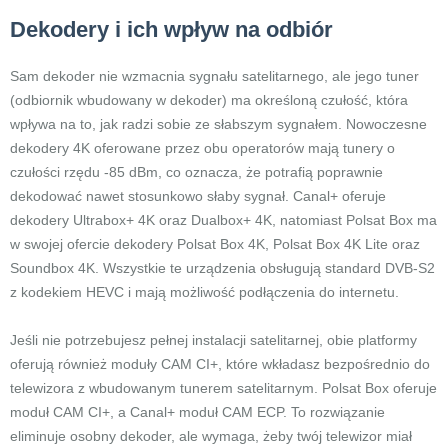
Dekodery i ich wpływ na odbiór
Sam dekoder nie wzmacnia sygnału satelitarnego, ale jego tuner
(odbiornik wbudowany w dekoder) ma określoną czułość, która
wpływa na to, jak radzi sobie ze słabszym sygnałem. Nowoczesne
dekodery 4K oferowane przez obu operatorów mają tunery o
czułości rzędu -85 dBm, co oznacza, że potrafią poprawnie
dekodować nawet stosunkowo słaby sygnał. Canal+ oferuje
dekodery Ultrabox+ 4K oraz Dualbox+ 4K, natomiast Polsat Box ma
w swojej ofercie dekodery Polsat Box 4K, Polsat Box 4K Lite oraz
Soundbox 4K. Wszystkie te urządzenia obsługują standard DVB-S2
z kodekiem HEVC i mają możliwość podłączenia do internetu.
Jeśli nie potrzebujesz pełnej instalacji satelitarnej, obie platformy
oferują również moduły CAM CI+, które wkładasz bezpośrednio do
telewizora z wbudowanym tunerem satelitarnym. Polsat Box oferuje
moduł CAM CI+, a Canal+ moduł CAM ECP. To rozwiązanie
eliminuje osobny dekoder, ale wymaga, żeby twój telewizor miał