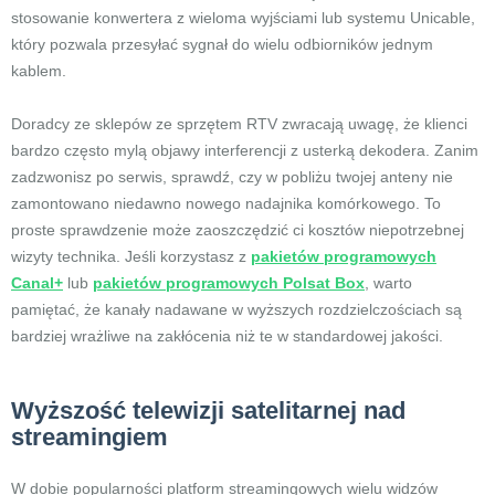
stosowanie konwertera z wieloma wyjściami lub systemu Unicable,
który pozwala przesyłać sygnał do wielu odbiorników jednym
kablem.
Doradcy ze sklepów ze sprzętem RTV zwracają uwagę, że klienci
bardzo często mylą objawy interferencji z usterką dekodera. Zanim
zadzwonisz po serwis, sprawdź, czy w pobliżu twojej anteny nie
zamontowano niedawno nowego nadajnika komórkowego. To
proste sprawdzenie może zaoszczędzić ci kosztów niepotrzebnej
wizyty technika. Jeśli korzystasz z
pakietów programowych
Canal+
lub
pakietów programowych Polsat Box
, warto
pamiętać, że kanały nadawane w wyższych rozdzielczościach są
bardziej wrażliwe na zakłócenia niż te w standardowej jakości.
Wyższość telewizji satelitarnej nad
streamingiem
W dobie popularności platform streamingowych wielu widzów