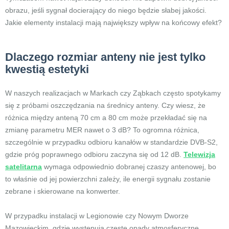
obrazu, jeśli sygnał docierający do niego będzie słabej jakości.
Jakie elementy instalacji mają największy wpływ na końcowy efekt?
Dlaczego rozmiar anteny nie jest tylko
kwestią estetyki
W naszych realizacjach w Markach czy Ząbkach często spotykamy
się z próbami oszczędzania na średnicy anteny. Czy wiesz, że
różnica między anteną 70 cm a 80 cm może przekładać się na
zmianę parametru MER nawet o 3 dB? To ogromna różnica,
szczególnie w przypadku odbioru kanałów w standardzie DVB-S2,
gdzie próg poprawnego odbioru zaczyna się od 12 dB.
Telewizja
satelitarna
wymaga odpowiednio dobranej czaszy antenowej, bo
to właśnie od jej powierzchni zależy, ile energii sygnału zostanie
zebrane i skierowane na konwerter.
W przypadku instalacji w Legionowie czy Nowym Dworze
Mazowieckim, gdzie występują częste opady atmosferyczne,