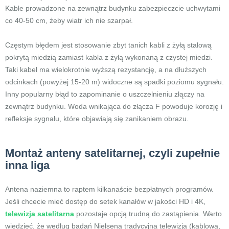
Kable prowadzone na zewnątrz budynku zabezpieczcie uchwytami
co 40-50 cm, żeby wiatr ich nie szarpał.
Częstym błędem jest stosowanie zbyt tanich kabli z żyłą stalową
pokrytą miedzią zamiast kabla z żyłą wykonaną z czystej miedzi.
Taki kabel ma wielokrotnie wyższą rezystancję, a na dłuższych
odcinkach (powyżej 15-20 m) widoczne są spadki poziomu sygnału.
Inny popularny błąd to zapominanie o uszczelnieniu złączy na
zewnątrz budynku. Woda wnikająca do złącza F powoduje korozję i
refleksje sygnału, które objawiają się zanikaniem obrazu.
Montaż anteny satelitarnej, czyli zupełnie
inna liga
Antena naziemna to raptem kilkanaście bezpłatnych programów.
Jeśli chcecie mieć dostęp do setek kanałów w jakości HD i 4K,
telewizja satelitarna
pozostaje opcją trudną do zastąpienia. Warto
wiedzieć, że według badań Nielsena tradycyjna telewizja (kablowa,