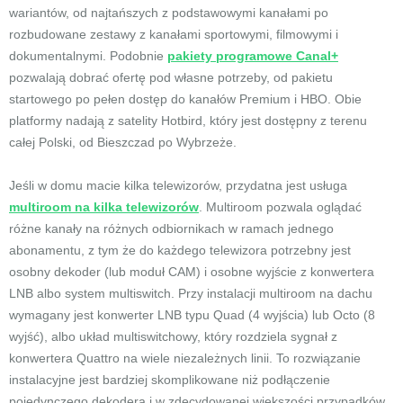
wariantów, od najtańszych z podstawowymi kanałami po
rozbudowane zestawy z kanałami sportowymi, filmowymi i
dokumentalnymi. Podobnie
pakiety programowe Canal+
pozwalają dobrać ofertę pod własne potrzeby, od pakietu
startowego po pełen dostęp do kanałów Premium i HBO. Obie
platformy nadają z satelity Hotbird, który jest dostępny z terenu
całej Polski, od Bieszczad po Wybrzeże.
Jeśli w domu macie kilka telewizorów, przydatna jest usługa
multiroom na kilka telewizorów
. Multiroom pozwala oglądać
różne kanały na różnych odbiornikach w ramach jednego
abonamentu, z tym że do każdego telewizora potrzebny jest
osobny dekoder (lub moduł CAM) i osobne wyjście z konwertera
LNB albo system multiswitch. Przy instalacji multiroom na dachu
wymagany jest konwerter LNB typu Quad (4 wyjścia) lub Octo (8
wyjść), albo układ multiswitchowy, który rozdziela sygnał z
konwertera Quattro na wiele niezależnych linii. To rozwiązanie
instalacyjne jest bardziej skomplikowane niż podłączenie
pojedynczego dekodera i w zdecydowanej większości przypadków