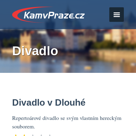
Divadlo
Divadlo v Dlouhé
Repertoárové divadlo se svým vlastním hereckým
souborem.