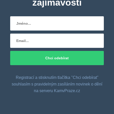
zajímavosti
Registrací a stisknutím tlačítka "Chci odebírat"
souhlasím s pravidelným zasíláním novinek o dění
na serveru KamvPraze.cz