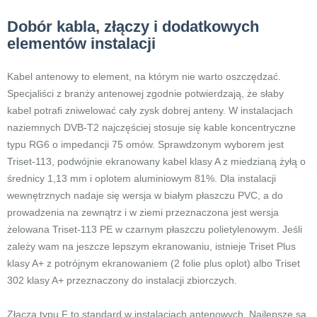
Dobór kabla, złączy i dodatkowych
elementów instalacji
Kabel antenowy to element, na którym nie warto oszczędzać.
Specjaliści z branży antenowej zgodnie potwierdzają, że słaby
kabel potrafi zniwelować cały zysk dobrej anteny. W instalacjach
naziemnych DVB-T2 najczęściej stosuje się kable koncentryczne
typu RG6 o impedancji 75 omów. Sprawdzonym wyborem jest
Triset-113, podwójnie ekranowany kabel klasy A z miedzianą żyłą o
średnicy 1,13 mm i oplotem aluminiowym 81%. Dla instalacji
wewnętrznych nadaje się wersja w białym płaszczu PVC, a do
prowadzenia na zewnątrz i w ziemi przeznaczona jest wersja
żelowana Triset-113 PE w czarnym płaszczu polietylenowym. Jeśli
zależy wam na jeszcze lepszym ekranowaniu, istnieje Triset Plus
klasy A+ z potrójnym ekranowaniem (2 folie plus oplot) albo Triset
302 klasy A+ przeznaczony do instalacji zbiorczych.
Złącza typu F to standard w instalacjach antenowych. Najlepsze są