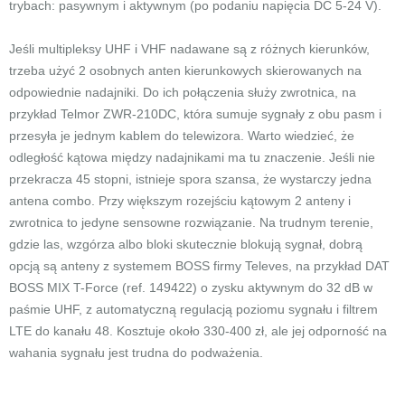
trybach: pasywnym i aktywnym (po podaniu napięcia DC 5-24 V).
Jeśli multipleksy UHF i VHF nadawane są z różnych kierunków,
trzeba użyć 2 osobnych anten kierunkowych skierowanych na
odpowiednie nadajniki. Do ich połączenia służy zwrotnica, na
przykład Telmor ZWR-210DC, która sumuje sygnały z obu pasm i
przesyła je jednym kablem do telewizora. Warto wiedzieć, że
odległość kątowa między nadajnikami ma tu znaczenie. Jeśli nie
przekracza 45 stopni, istnieje spora szansa, że wystarczy jedna
antena combo. Przy większym rozejściu kątowym 2 anteny i
zwrotnica to jedyne sensowne rozwiązanie. Na trudnym terenie,
gdzie las, wzgórza albo bloki skutecznie blokują sygnał, dobrą
opcją są anteny z systemem BOSS firmy Televes, na przykład DAT
BOSS MIX T-Force (ref. 149422) o zysku aktywnym do 32 dB w
paśmie UHF, z automatyczną regulacją poziomu sygnału i filtrem
LTE do kanału 48. Kosztuje około 330-400 zł, ale jej odporność na
wahania sygnału jest trudna do podważenia.