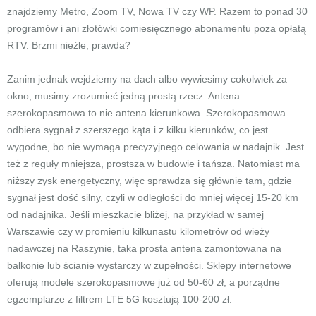
znajdziemy Metro, Zoom TV, Nowa TV czy WP. Razem to ponad 30
programów i ani złotówki comiesięcznego abonamentu poza opłatą
RTV. Brzmi nieźle, prawda?
Zanim jednak wejdziemy na dach albo wywiesimy cokolwiek za
okno, musimy zrozumieć jedną prostą rzecz. Antena
szerokopasmowa to nie antena kierunkowa. Szerokopasmowa
odbiera sygnał z szerszego kąta i z kilku kierunków, co jest
wygodne, bo nie wymaga precyzyjnego celowania w nadajnik. Jest
też z reguły mniejsza, prostsza w budowie i tańsza. Natomiast ma
niższy zysk energetyczny, więc sprawdza się głównie tam, gdzie
sygnał jest dość silny, czyli w odległości do mniej więcej 15-20 km
od nadajnika. Jeśli mieszkacie bliżej, na przykład w samej
Warszawie czy w promieniu kilkunastu kilometrów od wieży
nadawczej na Raszynie, taka prosta antena zamontowana na
balkonie lub ścianie wystarczy w zupełności. Sklepy internetowe
oferują modele szerokopasmowe już od 50-60 zł, a porządne
egzemplarze z filtrem LTE 5G kosztują 100-200 zł.