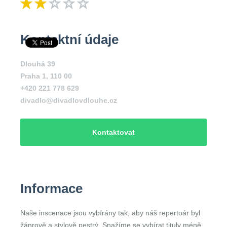
Kontaktní údaje
Dlouhá 39
Praha 1
,
110 00
+420 221 778 629
divadlo@divadlovdlouhe.cz
Kontaktovat
Informace
Naše inscenace jsou vybírány tak, aby náš repertoár byl
žánrově a stylově pestrý. Snažíme se vybírat tituly méně