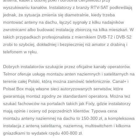
antena, kabel z dobrej półki i odrobina cierpliwości przy
wyszukiwaniu kanałów. Instalatorzy z branży RTV-SAT podkreślają
jednak, że sytuacja zmienia się diametralnie, kiedy trzeba
montować anteny na dachu, łączyć sygnały z kilku nadajników
zwrotnicami albo budować instalację zbiorczą na kilka mieszkań. W
takich przypadkach profesjonalista z miernikiem DVB-T2 i DVB-S2
zrobi to szybciej, dokładniej i bezpieczniej niż amator z drabiną i
telefonem w ręku.
Dobrych instalatorów szukajcie przez oficjalne kanały operatorów.
Telmor oferuje usługę montażu anten naziemnych i satelitarnych na
terenie całej Polski, którą można zamówić telefonicznie. Canal+ i
Polsat Box mają własne sieci autoryzowanych serwisów, które
gwarantują montaż zgodny ze standardami operatora. Można też
szukać fachowców na portalach takich jak Fixly, gdzie instalatorzy
mają opinie i oceny od poprzednich klientów. Typowa cena
montażu anteny naziemnej na dachu to 150-300 zł, a kompleksowa
instalacja z anteną satelitarną, naziemną, multiswitchem i kilkoma
gniazdkami to wydatek rzędu 400-800 zł.