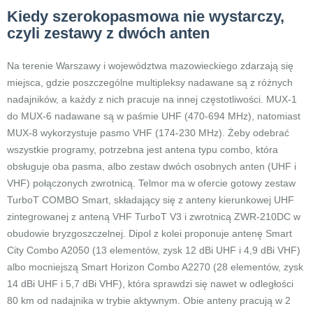
Kiedy szerokopasmowa nie wystarczy,
czyli zestawy z dwóch anten
Na terenie Warszawy i województwa mazowieckiego zdarzają się
miejsca, gdzie poszczególne multipleksy nadawane są z różnych
nadajników, a każdy z nich pracuje na innej częstotliwości. MUX-1
do MUX-6 nadawane są w paśmie UHF (470-694 MHz), natomiast
MUX-8 wykorzystuje pasmo VHF (174-230 MHz). Żeby odebrać
wszystkie programy, potrzebna jest antena typu combo, która
obsługuje oba pasma, albo zestaw dwóch osobnych anten (UHF i
VHF) połączonych zwrotnicą. Telmor ma w ofercie gotowy zestaw
TurboT COMBO Smart, składający się z anteny kierunkowej UHF
zintegrowanej z anteną VHF TurboT V3 i zwrotnicą ZWR-210DC w
obudowie bryzgoszczelnej. Dipol z kolei proponuje antenę Smart
City Combo A2050 (13 elementów, zysk 12 dBi UHF i 4,9 dBi VHF)
albo mocniejszą Smart Horizon Combo A2270 (28 elementów, zysk
14 dBi UHF i 5,7 dBi VHF), która sprawdzi się nawet w odległości
80 km od nadajnika w trybie aktywnym. Obie anteny pracują w 2