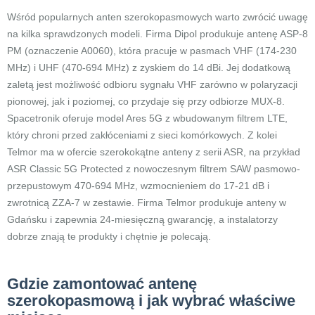
Wśród popularnych anten szerokopasmowych warto zwrócić uwagę
na kilka sprawdzonych modeli. Firma Dipol produkuje antenę ASP-8
PM (oznaczenie A0060), która pracuje w pasmach VHF (174-230
MHz) i UHF (470-694 MHz) z zyskiem do 14 dBi. Jej dodatkową
zaletą jest możliwość odbioru sygnału VHF zarówno w polaryzacji
pionowej, jak i poziomej, co przydaje się przy odbiorze MUX-8.
Spacetronik oferuje model Ares 5G z wbudowanym filtrem LTE,
który chroni przed zakłóceniami z sieci komórkowych. Z kolei
Telmor ma w ofercie szerokokątne anteny z serii ASR, na przykład
ASR Classic 5G Protected z nowoczesnym filtrem SAW pasmowo-
przepustowym 470-694 MHz, wzmocnieniem do 17-21 dB i
zwrotnicą ZZA-7 w zestawie. Firma Telmor produkuje anteny w
Gdańsku i zapewnia 24-miesięczną gwarancję, a instalatorzy
dobrze znają te produkty i chętnie je polecają.
Gdzie zamontować antenę
szerokopasmową i jak wybrać właściwe