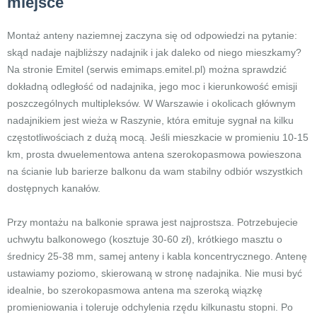
miejsce
Montaż anteny naziemnej zaczyna się od odpowiedzi na pytanie:
skąd nadaje najbliższy nadajnik i jak daleko od niego mieszkamy?
Na stronie Emitel (serwis emimaps.emitel.pl) można sprawdzić
dokładną odległość od nadajnika, jego moc i kierunkowość emisji
poszczególnych multipleksów. W Warszawie i okolicach głównym
nadajnikiem jest wieża w Raszynie, która emituje sygnał na kilku
częstotliwościach z dużą mocą. Jeśli mieszkacie w promieniu 10-15
km, prosta dwuelementowa antena szerokopasmowa powieszona
na ścianie lub barierze balkonu da wam stabilny odbiór wszystkich
dostępnych kanałów.
Przy montażu na balkonie sprawa jest najprostsza. Potrzebujecie
uchwytu balkonowego (kosztuje 30-60 zł), krótkiego masztu o
średnicy 25-38 mm, samej anteny i kabla koncentrycznego. Antenę
ustawiamy poziomo, skierowaną w stronę nadajnika. Nie musi być
idealnie, bo szerokopasmowa antena ma szeroką wiązkę
promieniowania i toleruje odchylenia rzędu kilkunastu stopni. Po