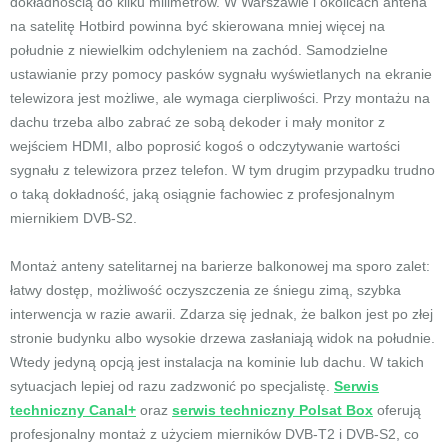
dokładnością do kilku milimetrów. W Warszawie i okolicach antena
na satelitę Hotbird powinna być skierowana mniej więcej na
południe z niewielkim odchyleniem na zachód. Samodzielne
ustawianie przy pomocy pasków sygnału wyświetlanych na ekranie
telewizora jest możliwe, ale wymaga cierpliwości. Przy montażu na
dachu trzeba albo zabrać ze sobą dekoder i mały monitor z
wejściem HDMI, albo poprosić kogoś o odczytywanie wartości
sygnału z telewizora przez telefon. W tym drugim przypadku trudno
o taką dokładność, jaką osiągnie fachowiec z profesjonalnym
miernikiem DVB-S2.
Montaż anteny satelitarnej na barierze balkonowej ma sporo zalet:
łatwy dostęp, możliwość oczyszczenia ze śniegu zimą, szybka
interwencja w razie awarii. Zdarza się jednak, że balkon jest po złej
stronie budynku albo wysokie drzewa zasłaniają widok na południe.
Wtedy jedyną opcją jest instalacja na kominie lub dachu. W takich
sytuacjach lepiej od razu zadzwonić po specjalistę.
Serwis
techniczny Canal+
oraz
serwis techniczny Polsat Box
oferują
profesjonalny montaż z użyciem mierników DVB-T2 i DVB-S2, co