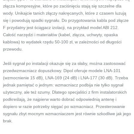
złącza kompresyjne, które po zaciśnięciu stają się szczelne dla
wody. Unikajcie tanich złączy nakręcanych, które z czasem luzują
się i powodują spadki sygnału. Do przygotowania kabla pod złącze
F przydatny jest ściągacz izolacji, na przykład model ABI 212.
Całość narzędzi i materiałów (kabel, złącza, uchwyty, opaska
kablowa) to wydatek rzędu 50-100 zł, w zależności od długości
przewodu.
Jeśli sygnał po instalacji okazuje się za słaby, można zastosować
przedwzmacniacz dopuszkowy. Dipol oferuje modele LNA-101
(wzmocnienie 15 dB), LNA-169 (24 dB) i LNA-177 (30 dB). Trzeba
jednak pamiętać o jednym: wzmacniacz podbija nie tylko sygnał
użyteczny, ale też szumy. Dlatego specjaliści z firm instalatorskich
podkreślają, że najpierw warto dobrać odpowiednią antenę i
dopiero w razie potrzeby sięgać po wzmacniacz. Przesterowanie
sygnału zbyt mocnym wzmacniaczem jest równie szkodliwe jak jego
brak.