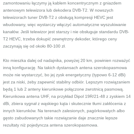
zamontowaniu łączymy ją kablem koncentrycznym z gniazdem
antenowym telewizora lub dekodera DVB-T2. W nowszych
telewizorach tuner DVB-T2 z obsługą kompresji HEVC jest
wbudowany, więc wystarczy włączyć automatyczne wyszukiwanie
kanałów. Jeśli telewizor jest starszy i nie obsługuje standardu DVB-
T2 HEVC, trzeba dokupić zewnętrzny dekoder, którego ceny
zaczynają się od około 80-100 zł.
Kto mieszka dalej od nadajnika, powyżej 20 km, powinien rozważyć
inną konfigurację. Na takich dystansach antena szerokopasmowa
może nie wystarczyć, bo jej zysk energetyczny (typowo 6-12 dBi)
jest za niski, żeby zapewnić stabilny odbiór. Lepszym rozwiązaniem
będą 1 lub 2 anteny kierunkowe połączone zwrotnicą pasmową.
Kierunkowa antena UHF, na przykład Dipol 19R/21-48 z zyskiem 14
dBi, zbiera sygnał z wąskiego kąta i skutecznie tłumi zakłócenia z
innych kierunków. Na terenach zalesionych, pagórkowatych albo
gęsto zabudowanych takie rozwiązanie daje znacznie lepsze
rezultaty niż pojedyncza antena szerokopasmowa.