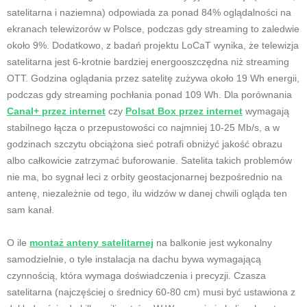
satelitarna i naziemna) odpowiada za ponad 84% oglądalności na
ekranach telewizorów w Polsce, podczas gdy streaming to zaledwie
około 9%. Dodatkowo, z badań projektu LoCaT wynika, że telewizja
satelitarna jest 6-krotnie bardziej energooszczędna niż streaming
OTT. Godzina oglądania przez satelitę zużywa około 19 Wh energii,
podczas gdy streaming pochłania ponad 109 Wh. Dla porównania
Canal+ przez internet
czy
Polsat Box przez internet
wymagają
stabilnego łącza o przepustowości co najmniej 10-25 Mb/s, a w
godzinach szczytu obciążona sieć potrafi obniżyć jakość obrazu
albo całkowicie zatrzymać buforowanie. Satelita takich problemów
nie ma, bo sygnał leci z orbity geostacjonarnej bezpośrednio na
antenę, niezależnie od tego, ilu widzów w danej chwili ogląda ten
sam kanał.
O ile
montaż anteny satelitarnej
na balkonie jest wykonalny
samodzielnie, o tyle instalacja na dachu bywa wymagającą
czynnością, która wymaga doświadczenia i precyzji. Czasza
satelitarna (najczęściej o średnicy 60-80 cm) musi być ustawiona z