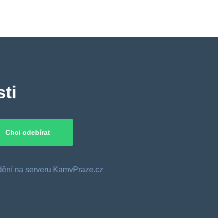
ti
o dění na serveru KamvPraze.cz