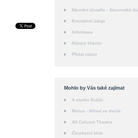
Národní divadlo - Stavovské di
Kontaktní údaje
Informace
Názory klientu
Přidat názor
Mohlo by Vás také zajímat
A studio Rubín
Motus - Alfred ve dvoře
All Colours Theatre
Činoherní klub