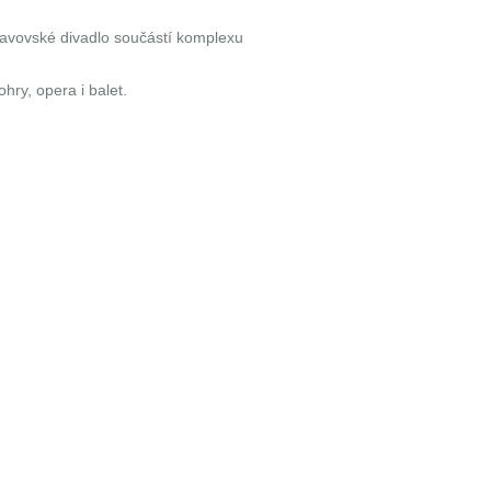
tavovské divadlo součástí komplexu
.
ohry, opera i balet.