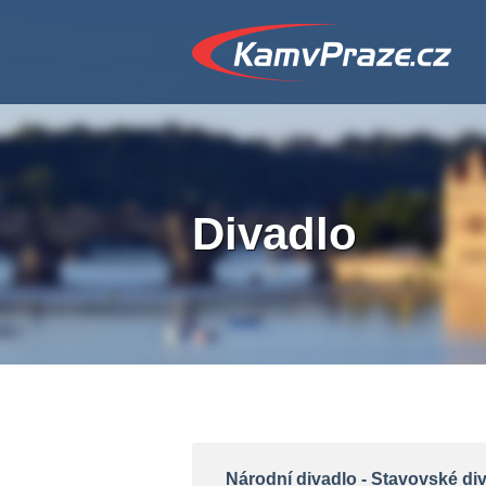
Divadlo
Národní divadlo - Stavovské di