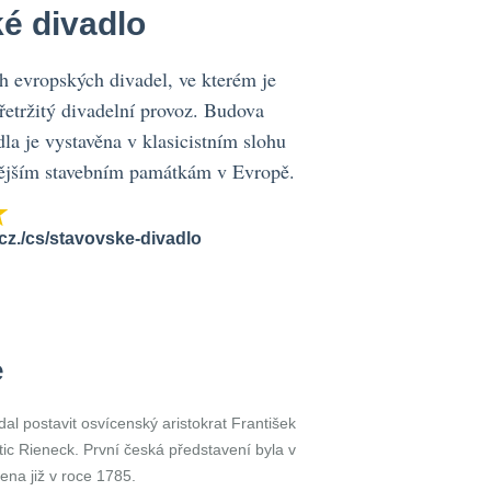
é divadlo
ch evropských divadel, ve kterém je
etržitý divadelní provoz. Budova
la je vystavěna v klasicistním slohu
snějším stavebním památkám v Evropě.
z./cs/stavovske-divadlo
e
al postavit osvícenský aristokrat František
ic Rieneck. První česká představení byla v
ena již v roce 1785.