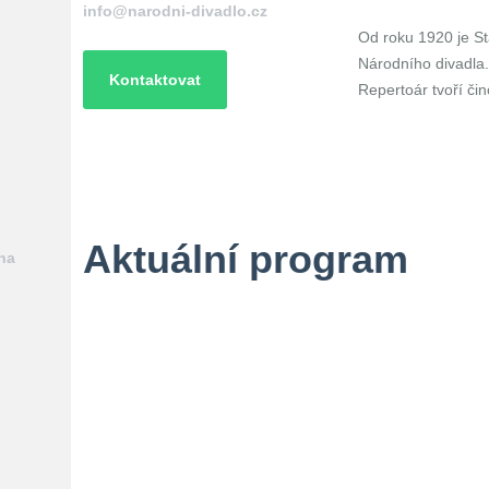
info@narodni-divadlo.cz
Od roku 1920 je S
Národního divadla
Kontaktovat
Repertoár tvoří čin
Aktuální program
na