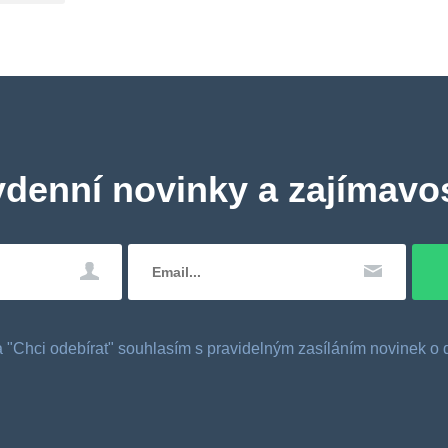
ydenní novinky a zajímavos
tka "Chci odebírat" souhlasím s pravidelným zasíláním novinek 