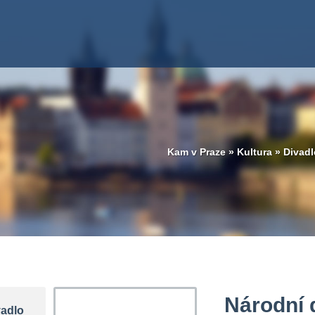
Kam v Praze
»
Kultura
»
Divadl
Národní d
vadlo