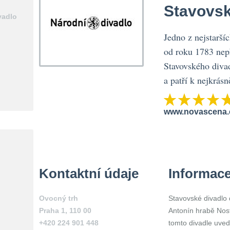
Stavovsk
vadlo
Jedno z nejstarší
od roku 1783 nepř
Stavovského divad
a patří k nejkrá
www.novascena.c
Kontaktní údaje
Informac
Ovocný trh
Stavovské divadlo d
Praha 1
,
110 00
Antonín hrabě Nost
+420 224 901 448
tomto divadle uved