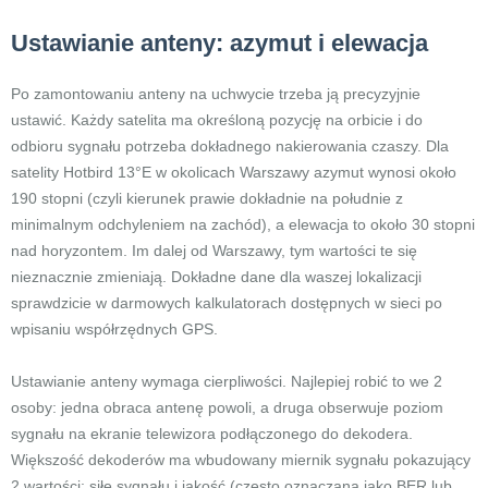
Ustawianie anteny: azymut i elewacja
Po zamontowaniu anteny na uchwycie trzeba ją precyzyjnie
ustawić. Każdy satelita ma określoną pozycję na orbicie i do
odbioru sygnału potrzeba dokładnego nakierowania czaszy. Dla
satelity Hotbird 13°E w okolicach Warszawy azymut wynosi około
190 stopni (czyli kierunek prawie dokładnie na południe z
minimalnym odchyleniem na zachód), a elewacja to około 30 stopni
nad horyzontem. Im dalej od Warszawy, tym wartości te się
nieznacznie zmieniają. Dokładne dane dla waszej lokalizacji
sprawdzicie w darmowych kalkulatorach dostępnych w sieci po
wpisaniu współrzędnych GPS.
Ustawianie anteny wymaga cierpliwości. Najlepiej robić to we 2
osoby: jedna obraca antenę powoli, a druga obserwuje poziom
sygnału na ekranie telewizora podłączonego do dekodera.
Większość dekoderów ma wbudowany miernik sygnału pokazujący
2 wartości: siłę sygnału i jakość (często oznaczaną jako BER lub