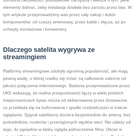
odrobina cierpliwości, podstawowe narzędzia i wiedza o tym, jakie
elementy dobrać, żeby instalacja działała bez zarzutu przez lata. W
tym artykule przeprowadzimy was przez cały zakup i dobór
komponentów: od czaszy antenowej, przez kable i złącza, aż po
uchwyty montażowe i konwertery.
Dlaczego satelita wygrywa ze
streamingiem
Platformy streamingowe zdobyły ogromną popularność, ale mają
pewną wadę, o której rzadko się mówi: są całkowicie zależne od
jakości połączenia internetowego. Badania przeprowadzone przez
UKE wskazują, że realna przepustowość łączy w wielu polskich
miejscowościach bywa niższa od deklarowanej przez dostawców,
co przekłada się na buforowanie i spadki rozdzielczości w trakcie
oglądania. Sygnał satelitarny dociera bezpośrednio do anteny, bez
pośredników, routerów i przeciążonych węzłów sieci. Nie zależy od
tego, ilu sąsiadów w bloku ogląda jednocześnie filmy. Obraz w