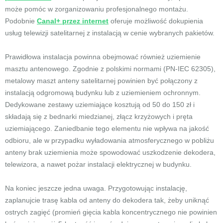
może pomóc w zorganizowaniu profesjonalnego montażu.
Podobnie
Canal+ przez internet
oferuje możliwość dokupienia
usług telewizji satelitarnej z instalacją w cenie wybranych pakietów.
Prawidłowa instalacja powinna obejmować również uziemienie
masztu antenowego. Zgodnie z polskimi normami (PN-IEC 62305),
metalowy maszt anteny satelitarnej powinien być połączony z
instalacją odgromową budynku lub z uziemieniem ochronnym.
Dedykowane zestawy uziemiające kosztują od 50 do 150 zł i
składają się z bednarki miedzianej, złącz krzyżowych i pręta
uziemiającego. Zaniedbanie tego elementu nie wpływa na jakość
odbioru, ale w przypadku wyładowania atmosferycznego w pobliżu
anteny brak uziemienia może spowodować uszkodzenie dekodera,
telewizora, a nawet pożar instalacji elektrycznej w budynku.
Na koniec jeszcze jedna uwaga. Przygotowując instalację,
zaplanujcie trasę kabla od anteny do dekodera tak, żeby uniknąć
ostrych zagięć (promień gięcia kabla koncentrycznego nie powinien