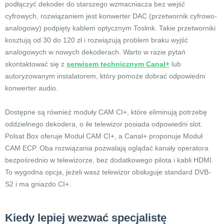
podłączyć dekoder do starszego wzmacniacza bez wejść
cyfrowych, rozwiązaniem jest konwerter DAC (przetwornik cyfrowo-
analogowy) podpięty kablem optycznym Toslink. Takie przetworniki
kosztują od 30 do 120 zł i rozwiązują problem braku wyjść
analogowych w nowych dekoderach. Warto w razie pytań
skontaktować się z
serwisem technicznym Canal+
lub
autoryzowanym instalatorem, który pomoże dobrać odpowiedni
konwerter audio.
Dostępne są również moduły CAM CI+, które eliminują potrzebę
oddzielnego dekodera, o ile telewizor posiada odpowiedni slot.
Polsat Box oferuje Moduł CAM CI+, a Canal+ proponuje Moduł
CAM ECP. Oba rozwiązania pozwalają oglądać kanały operatora
bezpośrednio w telewizorze, bez dodatkowego pilota i kabli HDMI.
To wygodna opcja, jeżeli wasz telewizor obsługuje standard DVB-
S2 i ma gniazdo CI+.
Kiedy lepiej wezwać specjalistę