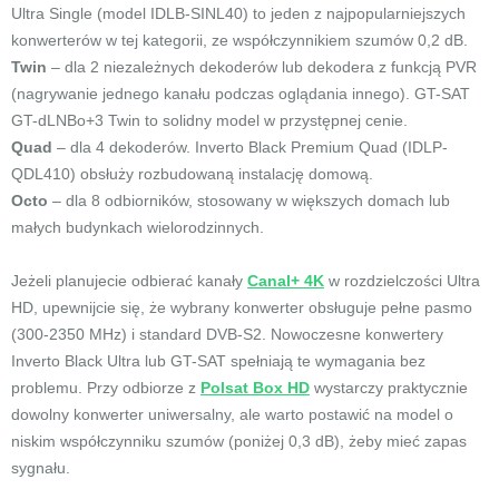
Ultra Single (model IDLB-SINL40) to jeden z najpopularniejszych
konwerterów w tej kategorii, ze współczynnikiem szumów 0,2 dB.
Twin
– dla 2 niezależnych dekoderów lub dekodera z funkcją PVR
(nagrywanie jednego kanału podczas oglądania innego). GT-SAT
GT-dLNBo+3 Twin to solidny model w przystępnej cenie.
Quad
– dla 4 dekoderów. Inverto Black Premium Quad (IDLP-
QDL410) obsłuży rozbudowaną instalację domową.
Octo
– dla 8 odbiorników, stosowany w większych domach lub
małych budynkach wielorodzinnych.
Jeżeli planujecie odbierać kanały
Canal+ 4K
w rozdzielczości Ultra
HD, upewnijcie się, że wybrany konwerter obsługuje pełne pasmo
(300-2350 MHz) i standard DVB-S2. Nowoczesne konwertery
Inverto Black Ultra lub GT-SAT spełniają te wymagania bez
problemu. Przy odbiorze z
Polsat Box HD
wystarczy praktycznie
dowolny konwerter uniwersalny, ale warto postawić na model o
niskim współczynniku szumów (poniżej 0,3 dB), żeby mieć zapas
sygnału.