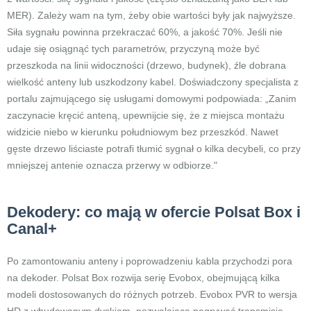
MER). Zależy wam na tym, żeby obie wartości były jak najwyższe.
Siła sygnału powinna przekraczać 60%, a jakość 70%. Jeśli nie
udaje się osiągnąć tych parametrów, przyczyną może być
przeszkoda na linii widoczności (drzewo, budynek), źle dobrana
wielkość anteny lub uszkodzony kabel. Doświadczony specjalista z
portalu zajmującego się usługami domowymi podpowiada: „Zanim
zaczynacie kręcić anteną, upewnijcie się, że z miejsca montażu
widzicie niebo w kierunku południowym bez przeszkód. Nawet
gęste drzewo liściaste potrafi tłumić sygnał o kilka decybeli, co przy
mniejszej antenie oznacza przerwy w odbiorze."
Dekodery: co mają w ofercie Polsat Box i
Canal+
Po zamontowaniu anteny i poprowadzeniu kabla przychodzi pora
na dekoder. Polsat Box rozwija serię Evobox, obejmującą kilka
modeli dostosowanych do różnych potrzeb. Evobox PVR to wersja