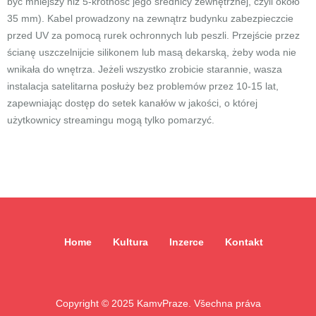
być mniejszy niż 5-krotność jego średnicy zewnętrznej, czyli około
35 mm). Kabel prowadzony na zewnątrz budynku zabezpieczcie
przed UV za pomocą rurek ochronnych lub peszli. Przejście przez
ścianę uszczelnijcie silikonem lub masą dekarską, żeby woda nie
wnikała do wnętrza. Jeżeli wszystko zrobicie starannie, wasza
instalacja satelitarna posłuży bez problemów przez 10-15 lat,
zapewniając dostęp do setek kanałów w jakości, o której
użytkownicy streamingu mogą tylko pomarzyć.
Home
Kultura
Inzerce
Kontakt
Copyright ©
2025
KamvPraze. Všechna práva