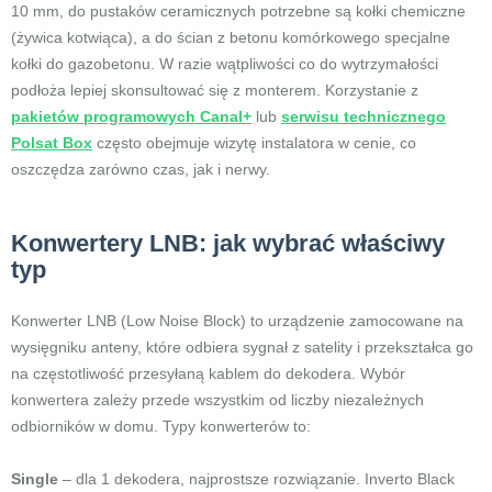
10 mm, do pustaków ceramicznych potrzebne są kołki chemiczne
(żywica kotwiąca), a do ścian z betonu komórkowego specjalne
kołki do gazobetonu. W razie wątpliwości co do wytrzymałości
podłoża lepiej skonsultować się z monterem. Korzystanie z
pakietów programowych Canal+
lub
serwisu technicznego
Polsat Box
często obejmuje wizytę instalatora w cenie, co
oszczędza zarówno czas, jak i nerwy.
Konwertery LNB: jak wybrać właściwy
typ
Konwerter LNB (Low Noise Block) to urządzenie zamocowane na
wysięgniku anteny, które odbiera sygnał z satelity i przekształca go
na częstotliwość przesyłaną kablem do dekodera. Wybór
konwertera zależy przede wszystkim od liczby niezależnych
odbiorników w domu. Typy konwerterów to:
Single
– dla 1 dekodera, najprostsze rozwiązanie. Inverto Black