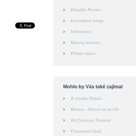
Divadlo Ponec
Kontaktní údaje
Informace
Názory klientu
Přidat názor
Mohlo by Vás také zajímat
A studio Rubín
Motus - Alfred ve dvoře
All Colours Theatre
Činoherní klub