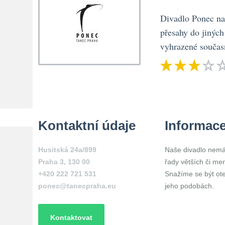
Divadlo Ponec na
přesahy do jiných
vyhrazené souča
Kontaktní údaje
Informac
Husitská 24a/899
Naše divadlo nemá 
Praha 3
,
130 00
řady větších či men
+420 222 721 531
Snažíme se být ot
ponec@tanecpraha.eu
jeho podobách.
Kontaktovat