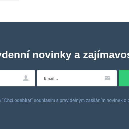
ydenní novinky a zajímavos
tka "Chci odebírat" souhlasím s pravidelným zasíláním novinek 