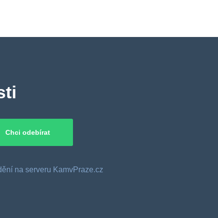
ti
o dění na serveru KamvPraze.cz