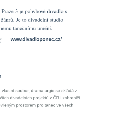
 Praze 3 je pohybové divadlo s
 žánrů. Je to divadelní studio
snému tanečnímu umění.
www.divadloponec.cz/
e
vlastní soubor, dramaturgie se skládá z
ších divadelních projektů z ČR i zahraničí.
evřeným prostorem pro tanec ve všech