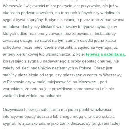
Warszawie i większości miast pokrycie jest przyzwoite, ale już w
okolicach podwarszawskich, na terenach leśnych czy w dolinach
sygnał bywa kapryśny. Budynki zasłonięte przez inne zabudowania,
metalowe dachy czy bliskość wieżowców to typowe sytuacje, w
których odbiór naziemny zawodzi bez zapowiedzi. Instalatorzy
zwracają uwagę, że nawet na tym samym osiedlu jedna klatka
schodowa może mieć idealne warunki, a sąsiednia wymaga już
anteny kierunkowej lub wzmacniacza. Z kolei
telewizja satelitarna
,
korzystając z sygnału nadawanego z orbity geostacjonarnej, nie
zależy od sieci nadajników naziemnych w Polsce. Obraz jest
stabilny niezależnie od tego, czy mieszkasz w centrum Warszawy,
w Piastowie czy w małej miejscowości na Mazowszu, pod
warunkiem, że antena jest prawidłowo zamontowana i nic nie
zasłania linii widoku na południe.
Oczywiście telewizja satelitarna ma jeden punkt wrażliwości:
intensywne opady deszczu lub śniegu mogą chwilowo osłabić
sygnał. To zjawisko znane jako zanik deszczowy (ang. rain fade)