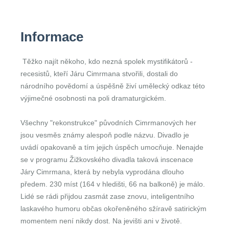
Informace
Těžko najít někoho, kdo nezná spolek mystifikátorů -
recesistů, kteří Járu Cimrmana stvořili, dostali do
národního povědomí a úspěšně živí umělecký odkaz této
výjimečné osobnosti na poli dramaturgickém.
Všechny "rekonstrukce" původních Cimrmanových her
jsou vesměs známy alespoň podle názvu. Divadlo je
uvádí opakovaně a tím jejich úspěch umocňuje. Nenajde
se v programu Žižkovského divadla taková inscenace
Járy Cimrmana, která by nebyla vyprodána dlouho
předem. 230 míst (164 v hledišti, 66 na balkoně) je málo.
Lidé se rádi přijdou zasmát zase znovu, inteligentního
laskavého humoru občas okořeněného sžíravě satirickým
momentem není nikdy dost. Na jevišti ani v životě.