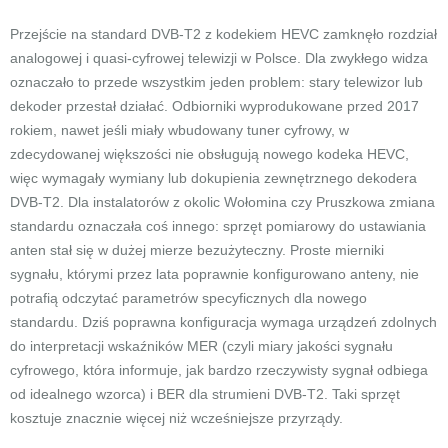
Przejście na standard DVB-T2 z kodekiem HEVC zamknęło rozdział
analogowej i quasi-cyfrowej telewizji w Polsce. Dla zwykłego widza
oznaczało to przede wszystkim jeden problem: stary telewizor lub
dekoder przestał działać. Odbiorniki wyprodukowane przed 2017
rokiem, nawet jeśli miały wbudowany tuner cyfrowy, w
zdecydowanej większości nie obsługują nowego kodeka HEVC,
więc wymagały wymiany lub dokupienia zewnętrznego dekodera
DVB-T2. Dla instalatorów z okolic Wołomina czy Pruszkowa zmiana
standardu oznaczała coś innego: sprzęt pomiarowy do ustawiania
anten stał się w dużej mierze bezużyteczny. Proste mierniki
sygnału, którymi przez lata poprawnie konfigurowano anteny, nie
potrafią odczytać parametrów specyficznych dla nowego
standardu. Dziś poprawna konfiguracja wymaga urządzeń zdolnych
do interpretacji wskaźników MER (czyli miary jakości sygnału
cyfrowego, która informuje, jak bardzo rzeczywisty sygnał odbiega
od idealnego wzorca) i BER dla strumieni DVB-T2. Taki sprzęt
kosztuje znacznie więcej niż wcześniejsze przyrządy.