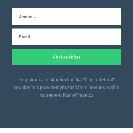
Registrací a stisknutím tlačítka "Chci odebírat"
souhlasím s pravidelným zasíláním novinek o dění
na serveru KamvPraze.cz