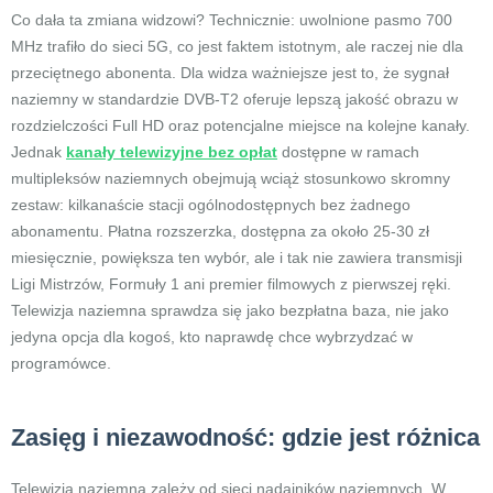
Co dała ta zmiana widzowi? Technicznie: uwolnione pasmo 700
MHz trafiło do sieci 5G, co jest faktem istotnym, ale raczej nie dla
przeciętnego abonenta. Dla widza ważniejsze jest to, że sygnał
naziemny w standardzie DVB-T2 oferuje lepszą jakość obrazu w
rozdzielczości Full HD oraz potencjalne miejsce na kolejne kanały.
Jednak
kanały telewizyjne bez opłat
dostępne w ramach
multipleksów naziemnych obejmują wciąż stosunkowo skromny
zestaw: kilkanaście stacji ogólnodostępnych bez żadnego
abonamentu. Płatna rozszerzka, dostępna za około 25-30 zł
miesięcznie, powiększa ten wybór, ale i tak nie zawiera transmisji
Ligi Mistrzów, Formuły 1 ani premier filmowych z pierwszej ręki.
Telewizja naziemna sprawdza się jako bezpłatna baza, nie jako
jedyna opcja dla kogoś, kto naprawdę chce wybrzydzać w
programówce.
Zasięg i niezawodność: gdzie jest różnica
Telewizja naziemna zależy od sieci nadajników naziemnych. W