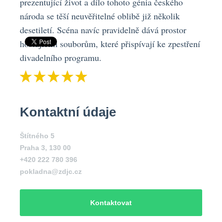
prezentující život a dílo tohoto génia českého
národa se těší neuvěřitelné oblibě již několik
desetiletí. Scéna navíc pravidelně dává prostor
hostujícím souborům, které přispívají ke zpestření
divadelního programu.
Kontaktní údaje
Štítného 5
Praha 3
,
130 00
+420 222 780 396
pokladna@zdjc.cz
Kontaktovat