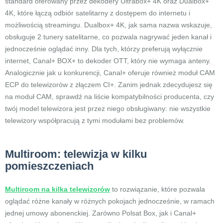
standard oferowany przez dekodery Ultrabox+ 4K oraz Dualbox+
4K, które łączą odbiór satelitarny z dostępem do internetu i
możliwością streamingu. Dualbox+ 4K, jak sama nazwa wskazuje,
obsługuje 2 tunery satelitarne, co pozwala nagrywać jeden kanał i
jednocześnie oglądać inny. Dla tych, którzy preferują wyłącznie
internet, Canal+ BOX+ to dekoder OTT, który nie wymaga anteny.
Analogicznie jak u konkurencji, Canal+ oferuje również moduł CAM
ECP do telewizorów z złączem CI+. Zanim jednak zdecydujesz się
na moduł CAM, sprawdź na liście kompatybilności producenta, czy
twój model telewizora jest przez niego obsługiwany: nie wszystkie
telewizory współpracują z tymi modułami bez problemów.
Multiroom: telewizja w kilku
pomieszczeniach
Multiroom na kilka telewizorów
to rozwiązanie, które pozwala
oglądać różne kanały w różnych pokojach jednocześnie, w ramach
jednej umowy abonenckiej. Zarówno Polsat Box, jak i Canal+