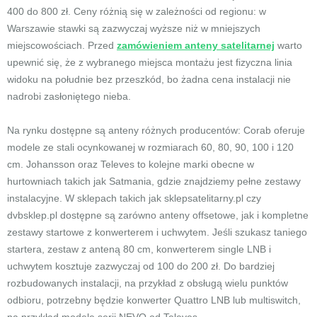
400 do 800 zł. Ceny różnią się w zależności od regionu: w
Warszawie stawki są zazwyczaj wyższe niż w mniejszych
miejscowościach. Przed
zamówieniem anteny satelitarnej
warto
upewnić się, że z wybranego miejsca montażu jest fizyczna linia
widoku na południe bez przeszkód, bo żadna cena instalacji nie
nadrobi zasłoniętego nieba.
Na rynku dostępne są anteny różnych producentów: Corab oferuje
modele ze stali ocynkowanej w rozmiarach 60, 80, 90, 100 i 120
cm. Johansson oraz Televes to kolejne marki obecne w
hurtowniach takich jak Satmania, gdzie znajdziemy pełne zestawy
instalacyjne. W sklepach takich jak sklepsatelitarny.pl czy
dvbsklep.pl dostępne są zarówno anteny offsetowe, jak i kompletne
zestawy startowe z konwerterem i uchwytem. Jeśli szukasz taniego
startera, zestaw z anteną 80 cm, konwerterem single LNB i
uchwytem kosztuje zazwyczaj od 100 do 200 zł. Do bardziej
rozbudowanych instalacji, na przykład z obsługą wielu punktów
odbioru, potrzebny będzie konwerter Quattro LNB lub multiswitch,