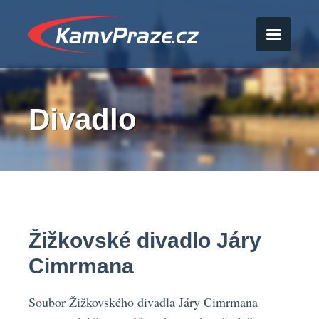
Divadlo
Žižkovské divadlo Járy
Cimrmana
Soubor Žižkovského divadla Járy Cimrmana