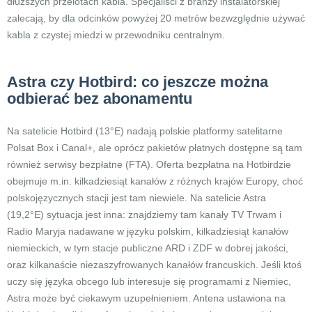
dłuższych przelotach kabla. Specjaliści z branży instalatorskiej
zalecają, by dla odcinków powyżej 20 metrów bezwzględnie używać
kabla z czystej miedzi w przewodniku centralnym.
Astra czy Hotbird: co jeszcze można
odbierać bez abonamentu
Na satelicie Hotbird (13°E) nadają polskie platformy satelitarne
Polsat Box i Canal+, ale oprócz pakietów płatnych dostępne są tam
również serwisy bezpłatne (FTA). Oferta bezpłatna na Hotbirdzie
obejmuje m.in. kilkadziesiąt kanałów z różnych krajów Europy, choć
polskojęzycznych stacji jest tam niewiele. Na satelicie Astra
(19,2°E) sytuacja jest inna: znajdziemy tam kanały TV Trwam i
Radio Maryja nadawane w języku polskim, kilkadziesiąt kanałów
niemieckich, w tym stacje publiczne ARD i ZDF w dobrej jakości,
oraz kilkanaście niezaszyfrowanych kanałów francuskich. Jeśli ktoś
uczy się języka obcego lub interesuje się programami z Niemiec,
Astra może być ciekawym uzupełnieniem. Antena ustawiona na