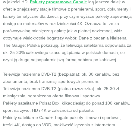
w jakości HD.
Pakiety programowe Canal+
idą jeszcze dalej: w
ofercie znajdziemy stacje filmowe z premierami, sport, dokumenty i
kanały tematyczne dla dzieci, przy czym wyższe pakiety zapewniają
dostęp do materiałów w rozdzielczości 4K. Oznacza to, że za
porównywalną miesięczną opłatę jak w płatnej naziemnej, widz
otrzymuje wielokrotnie bogatszy wybór. Dane z badania Nielsena
The Gauge: Polska pokazują, że telewizja satelitarna odpowiada za
ok. 25-30% całkowitego czasu oglądania w polskich domach, co
czyni ją drugą najpopularniejszą formą odbioru po kablowej.
Telewizja naziemna DVB-T2 (bezpłatna): ok. 30 kanałów, bez
abonamentu, brak transmisji sportowych premium.
Telewizja naziemna DVB-T2 (płatna rozszerzka): ok. 25-30 zł
miesięcznie, ograniczona oferta filmowa i sportowa.
Pakiety satelitarne Polsat Box: kilkadziesiąt do ponad 100 kanałów,
sport na żywo, HD i 4K w zależności od pakietu.
Pakiety satelitarne Canal+: bogate pakiety filmowe i sportowe,
treści 4K, dostęp do VOD, możliwość łączenia z internetem.