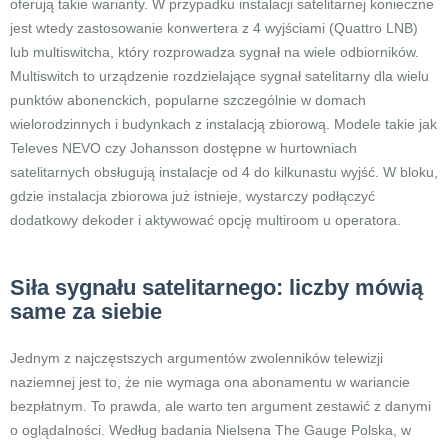
oferują takie warianty. W przypadku instalacji satelitarnej konieczne
jest wtedy zastosowanie konwertera z 4 wyjściami (Quattro LNB)
lub multiswitcha, który rozprowadza sygnał na wiele odbiorników.
Multiswitch to urządzenie rozdzielające sygnał satelitarny dla wielu
punktów abonenckich, popularne szczególnie w domach
wielorodzinnych i budynkach z instalacją zbiorową. Modele takie jak
Televes NEVO czy Johansson dostępne w hurtowniach
satelitarnych obsługują instalacje od 4 do kilkunastu wyjść. W bloku,
gdzie instalacja zbiorowa już istnieje, wystarczy podłączyć
dodatkowy dekoder i aktywować opcję multiroom u operatora.
Siła sygnału satelitarnego: liczby mówią
same za siebie
Jednym z najczęstszych argumentów zwolenników telewizji
naziemnej jest to, że nie wymaga ona abonamentu w wariancie
bezpłatnym. To prawda, ale warto ten argument zestawić z danymi
o oglądalności. Według badania Nielsena The Gauge Polska, w