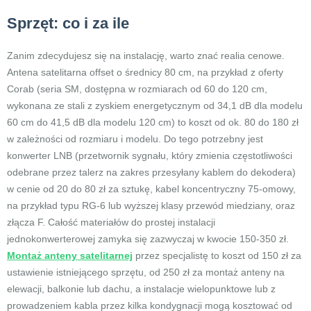
Sprzęt: co i za ile
Zanim zdecydujesz się na instalację, warto znać realia cenowe.
Antena satelitarna offset o średnicy 80 cm, na przykład z oferty
Corab (seria SM, dostępna w rozmiarach od 60 do 120 cm,
wykonana ze stali z zyskiem energetycznym od 34,1 dB dla modelu
60 cm do 41,5 dB dla modelu 120 cm) to koszt od ok. 80 do 180 zł
w zależności od rozmiaru i modelu. Do tego potrzebny jest
konwerter LNB (przetwornik sygnału, który zmienia częstotliwości
odebrane przez talerz na zakres przesyłany kablem do dekodera)
w cenie od 20 do 80 zł za sztukę, kabel koncentryczny 75-omowy,
na przykład typu RG-6 lub wyższej klasy przewód miedziany, oraz
złącza F. Całość materiałów do prostej instalacji
jednokonwerterowej zamyka się zazwyczaj w kwocie 150-350 zł.
Montaż anteny satelitarnej
przez specjalistę to koszt od 150 zł za
ustawienie istniejącego sprzętu, od 250 zł za montaż anteny na
elewacji, balkonie lub dachu, a instalacje wielopunktowe lub z
prowadzeniem kabla przez kilka kondygnacji mogą kosztować od