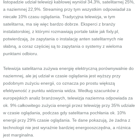
listopadzie udział telewizji kablowej wyniósł 34,3%, satelitarnej 25%,
a naziemnej 22,9%. Streaming przy tym wszystkim odpowiadał za
niecałe 10% czasu oglądania. Tradycyjna telewizja, w tym
satelitarna, ma się więc bardzo dobrze. Eksperci z branży
instalatorskiej, z którymi rozmawiają portale takie jak fixly.pl,
potwierdzają, że zapytania o instalację anten satelitarnych nie
słabną, a coraz częściej są to zapytania o systemy z wieloma
punktami odbioru.
Telewizja satelitarna zużywa energię elektryczną porównywalnie do
naziemnej, ale jej udział w czasie oglądania jest wyższy przy
podobnym zużyciu energii, co oznacza po prostu większą
efektywność z punktu widzenia widza. Według szacunków z
europejskich analiz branżowych, telewizja naziemna odpowiada za
ok. 9% całkowitego zużycia energii przez telewizję przy 35% udziale
w czasie oglądania, podczas gdy satelitarna pochłania ok. 10%
energii przy 29% czasie oglądania. Te dane pokazują, że żadna z
technologii nie jest wyraźnie bardziej energooszczędna, a różnica
jest marginalna.