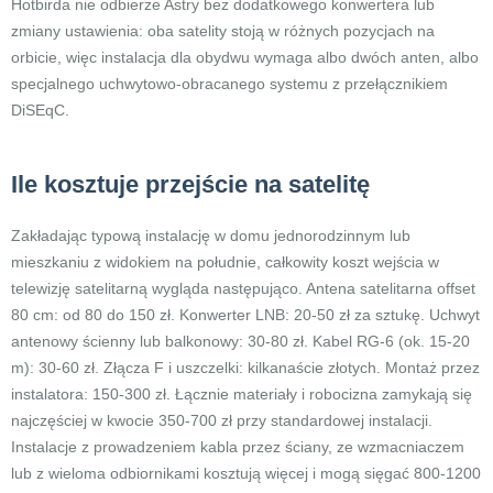
Hotbirda nie odbierze Astry bez dodatkowego konwertera lub
zmiany ustawienia: oba satelity stoją w różnych pozycjach na
orbicie, więc instalacja dla obydwu wymaga albo dwóch anten, albo
specjalnego uchwytowo-obracanego systemu z przełącznikiem
DiSEqC.
Ile kosztuje przejście na satelitę
Zakładając typową instalację w domu jednorodzinnym lub
mieszkaniu z widokiem na południe, całkowity koszt wejścia w
telewizję satelitarną wygląda następująco. Antena satelitarna offset
80 cm: od 80 do 150 zł. Konwerter LNB: 20-50 zł za sztukę. Uchwyt
antenowy ścienny lub balkonowy: 30-80 zł. Kabel RG-6 (ok. 15-20
m): 30-60 zł. Złącza F i uszczelki: kilkanaście złotych. Montaż przez
instalatora: 150-300 zł. Łącznie materiały i robocizna zamykają się
najczęściej w kwocie 350-700 zł przy standardowej instalacji.
Instalacje z prowadzeniem kabla przez ściany, ze wzmacniaczem
lub z wieloma odbiornikami kosztują więcej i mogą sięgać 800-1200