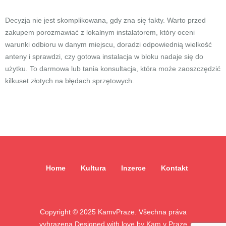
Decyzja nie jest skomplikowana, gdy zna się fakty. Warto przed
zakupem porozmawiać z lokalnym instalatorem, który oceni
warunki odbioru w danym miejscu, doradzi odpowiednią wielkość
anteny i sprawdzi, czy gotowa instalacja w bloku nadaje się do
użytku. To darmowa lub tania konsultacja, która może zaoszczędzić
kilkuset złotych na błędach sprzętowych.
Home
Kultura
Inzerce
Kontakt
Copyright ©
2025
KamvPraze. Všechna práva
vyhrazena.
Designed with love by
Kam v Praze