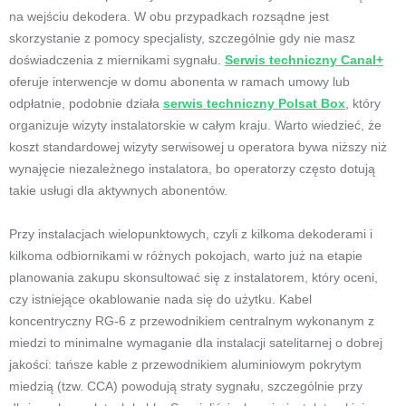
na wejściu dekodera. W obu przypadkach rozsądne jest
skorzystanie z pomocy specjalisty, szczególnie gdy nie masz
doświadczenia z miernikami sygnału.
Serwis techniczny Canal+
oferuje interwencje w domu abonenta w ramach umowy lub
odpłatnie, podobnie działa
serwis techniczny Polsat Box
, który
organizuje wizyty instalatorskie w całym kraju. Warto wiedzieć, że
koszt standardowej wizyty serwisowej u operatora bywa niższy niż
wynajęcie niezależnego instalatora, bo operatorzy często dotują
takie usługi dla aktywnych abonentów.
Przy instalacjach wielopunktowych, czyli z kilkoma dekoderami i
kilkoma odbiornikami w różnych pokojach, warto już na etapie
planowania zakupu skonsultować się z instalatorem, który oceni,
czy istniejące okablowanie nada się do użytku. Kabel
koncentryczny RG-6 z przewodnikiem centralnym wykonanym z
miedzi to minimalne wymaganie dla instalacji satelitarnej o dobrej
jakości: tańsze kable z przewodnikiem aluminiowym pokrytym
miedzią (tzw. CCA) powodują straty sygnału, szczególnie przy