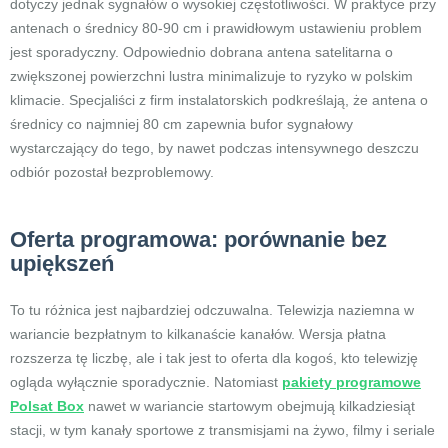
dotyczy jednak sygnałów o wysokiej częstotliwości. W praktyce przy
antenach o średnicy 80-90 cm i prawidłowym ustawieniu problem
jest sporadyczny. Odpowiednio dobrana antena satelitarna o
zwiększonej powierzchni lustra minimalizuje to ryzyko w polskim
klimacie. Specjaliści z firm instalatorskich podkreślają, że antena o
średnicy co najmniej 80 cm zapewnia bufor sygnałowy
wystarczający do tego, by nawet podczas intensywnego deszczu
odbiór pozostał bezproblemowy.
Oferta programowa: porównanie bez
upiększeń
To tu różnica jest najbardziej odczuwalna. Telewizja naziemna w
wariancie bezpłatnym to kilkanaście kanałów. Wersja płatna
rozszerza tę liczbę, ale i tak jest to oferta dla kogoś, kto telewizję
ogląda wyłącznie sporadycznie. Natomiast
pakiety programowe
Polsat Box
nawet w wariancie startowym obejmują kilkadziesiąt
stacji, w tym kanały sportowe z transmisjami na żywo, filmy i seriale