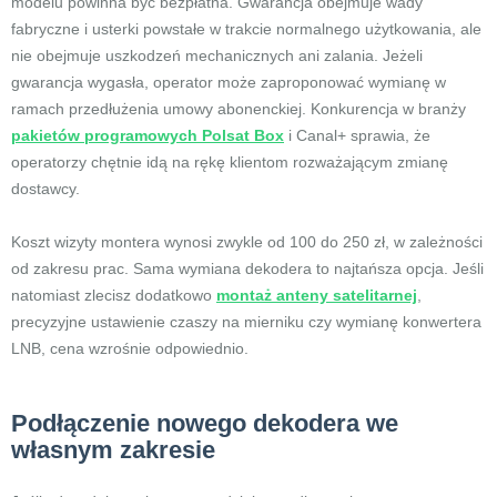
modelu powinna być bezpłatna. Gwarancja obejmuje wady
fabryczne i usterki powstałe w trakcie normalnego użytkowania, ale
nie obejmuje uszkodzeń mechanicznych ani zalania. Jeżeli
gwarancja wygasła, operator może zaproponować wymianę w
ramach przedłużenia umowy abonenckiej. Konkurencja w branży
pakietów programowych Polsat Box
i Canal+ sprawia, że
operatorzy chętnie idą na rękę klientom rozważającym zmianę
dostawcy.
Koszt wizyty montera wynosi zwykle od 100 do 250 zł, w zależności
od zakresu prac. Sama wymiana dekodera to najtańsza opcja. Jeśli
natomiast zlecisz dodatkowo
montaż anteny satelitarnej
,
precyzyjne ustawienie czaszy na mierniku czy wymianę konwertera
LNB, cena wzrośnie odpowiednio.
Podłączenie nowego dekodera we
własnym zakresie