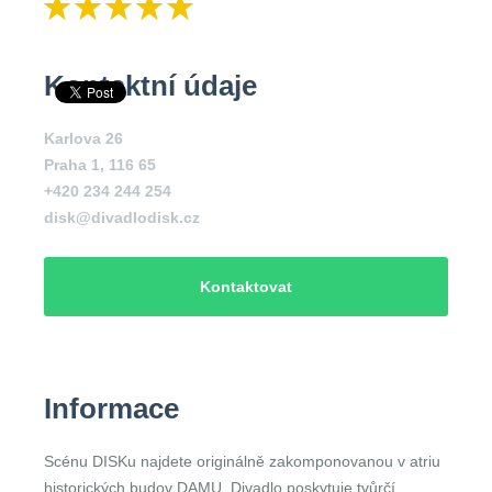
Kontaktní údaje
Karlova 26
Praha 1
,
116 65
+420 234 244 254
disk@divadlodisk.cz
Kontaktovat
Informace
Scénu DISKu najdete originálně zakomponovanou v atriu
historických budov DAMU. Divadlo poskytuje tvůrčí