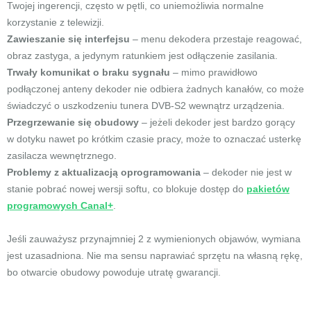
Twojej ingerencji, często w pętli, co uniemożliwia normalne
korzystanie z telewizji.
Zawieszanie się interfejsu
– menu dekodera przestaje reagować,
obraz zastyga, a jedynym ratunkiem jest odłączenie zasilania.
Trwały komunikat o braku sygnału
– mimo prawidłowo
podłączonej anteny dekoder nie odbiera żadnych kanałów, co może
świadczyć o uszkodzeniu tunera DVB-S2 wewnątrz urządzenia.
Przegrzewanie się obudowy
– jeżeli dekoder jest bardzo gorący
w dotyku nawet po krótkim czasie pracy, może to oznaczać usterkę
zasilacza wewnętrznego.
Problemy z aktualizacją oprogramowania
– dekoder nie jest w
stanie pobrać nowej wersji softu, co blokuje dostęp do
pakietów
programowych Canal+
.
Jeśli zauważysz przynajmniej 2 z wymienionych objawów, wymiana
jest uzasadniona. Nie ma sensu naprawiać sprzętu na własną rękę,
bo otwarcie obudowy powoduje utratę gwarancji.