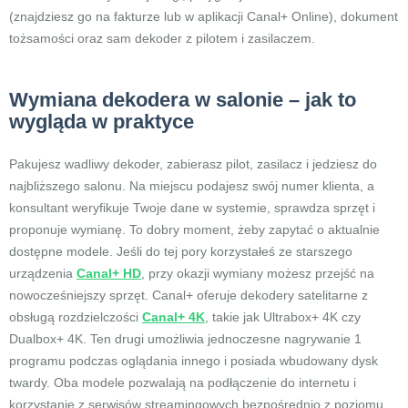
(znajdziesz go na fakturze lub w aplikacji Canal+ Online), dokument
tożsamości oraz sam dekoder z pilotem i zasilaczem.
Wymiana dekodera w salonie – jak to
wygląda w praktyce
Pakujesz wadliwy dekoder, zabierasz pilot, zasilacz i jedziesz do
najbliższego salonu. Na miejscu podajesz swój numer klienta, a
konsultant weryfikuje Twoje dane w systemie, sprawdza sprzęt i
proponuje wymianę. To dobry moment, żeby zapytać o aktualnie
dostępne modele. Jeśli do tej pory korzystałeś ze starszego
urządzenia
Canal+ HD
, przy okazji wymiany możesz przejść na
nowocześniejszy sprzęt. Canal+ oferuje dekodery satelitarne z
obsługą rozdzielczości
Canal+ 4K
, takie jak Ultrabox+ 4K czy
Dualbox+ 4K. Ten drugi umożliwia jednoczesne nagrywanie 1
programu podczas oglądania innego i posiada wbudowany dysk
twardy. Oba modele pozwalają na podłączenie do internetu i
korzystanie z serwisów streamingowych bezpośrednio z poziomu