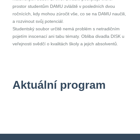
prostor studentům DAMU zvláště v posledních dvou
ročnících, kdy mohou zúročit vše, co se na DAMU naučili,
a rozvinout svůj potenciál.
Studentský soubor určitě nemá problém s netradičním
pojetím inscenací ani tabu tématy. Obliba divadla DISK u
veřejnosti svědčí o kvalitách školy a jejich absolventů.
Aktuální program