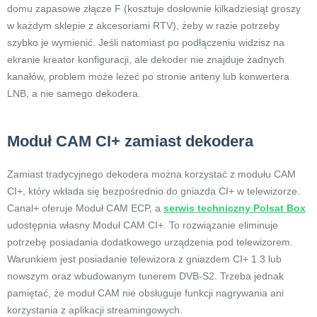
domu zapasowe złącze F (kosztuje dosłownie kilkadziesiąt groszy
w każdym sklepie z akcesoriami RTV), żeby w razie potrzeby
szybko je wymienić. Jeśli natomiast po podłączeniu widzisz na
ekranie kreator konfiguracji, ale dekoder nie znajduje żadnych
kanałów, problem może leżeć po stronie anteny lub konwertera
LNB, a nie samego dekodera.
Moduł CAM CI+ zamiast dekodera
Zamiast tradycyjnego dekodera można korzystać z modułu CAM
CI+, który wkłada się bezpośrednio do gniazda CI+ w telewizorze.
Canal+ oferuje Moduł CAM ECP, a
serwis techniczny Polsat Box
udostępnia własny Moduł CAM CI+. To rozwiązanie eliminuje
potrzebę posiadania dodatkowego urządzenia pod telewizorem.
Warunkiem jest posiadanie telewizora z gniazdem CI+ 1.3 lub
nowszym oraz wbudowanym tunerem DVB-S2. Trzeba jednak
pamiętać, że moduł CAM nie obsługuje funkcji nagrywania ani
korzystania z aplikacji streamingowych.