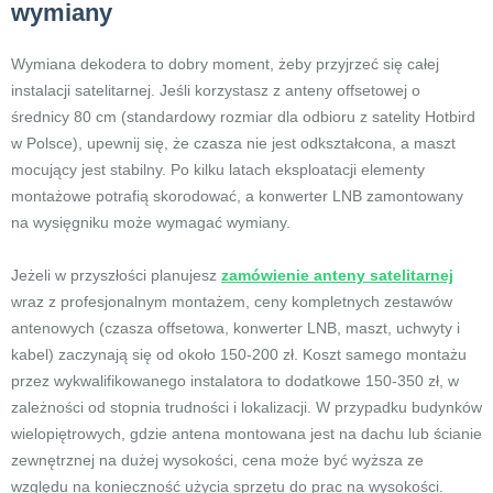
wymiany
Wymiana dekodera to dobry moment, żeby przyjrzeć się całej
instalacji satelitarnej. Jeśli korzystasz z anteny offsetowej o
średnicy 80 cm (standardowy rozmiar dla odbioru z satelity Hotbird
w Polsce), upewnij się, że czasza nie jest odkształcona, a maszt
mocujący jest stabilny. Po kilku latach eksploatacji elementy
montażowe potrafią skorodować, a konwerter LNB zamontowany
na wysięgniku może wymagać wymiany.
Jeżeli w przyszłości planujesz
zamówienie anteny satelitarnej
wraz z profesjonalnym montażem, ceny kompletnych zestawów
antenowych (czasza offsetowa, konwerter LNB, maszt, uchwyty i
kabel) zaczynają się od około 150-200 zł. Koszt samego montażu
przez wykwalifikowanego instalatora to dodatkowe 150-350 zł, w
zależności od stopnia trudności i lokalizacji. W przypadku budynków
wielopiętrowych, gdzie antena montowana jest na dachu lub ścianie
zewnętrznej na dużej wysokości, cena może być wyższa ze
względu na konieczność użycia sprzętu do prac na wysokości.