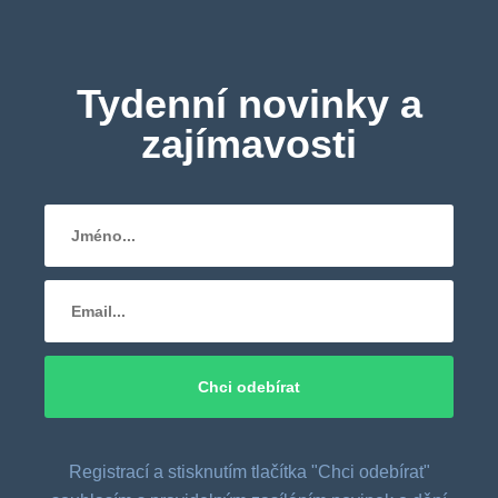
Tydenní novinky a
zajímavosti
Registrací a stisknutím tlačítka "Chci odebírat"