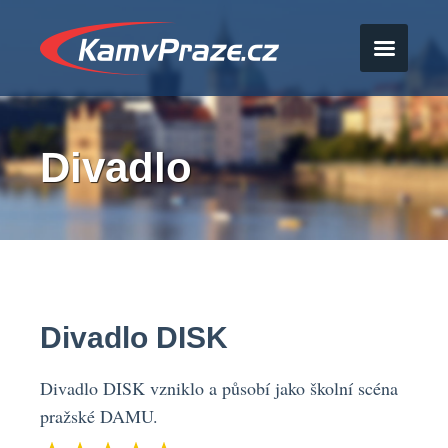
Divadlo
Divadlo DISK
Divadlo DISK vzniklo a působí jako školní scéna
pražské DAMU.