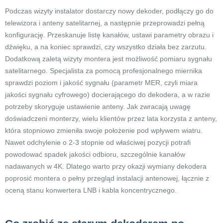
Podczas wizyty instalator dostarczy nowy dekoder, podłączy go do
telewizora i anteny satelitarnej, a następnie przeprowadzi pełną
konfigurację. Przeskanuje listę kanałów, ustawi parametry obrazu i
dźwięku, a na koniec sprawdzi, czy wszystko działa bez zarzutu.
Dodatkową zaletą wizyty montera jest możliwość pomiaru sygnału
satelitarnego. Specjalista za pomocą profesjonalnego miernika
sprawdzi poziom i jakość sygnału (parametr MER, czyli miara
jakości sygnału cyfrowego) docierającego do dekodera, a w razie
potrzeby skoryguje ustawienie anteny. Jak zwracają uwagę
doświadczeni monterzy, wielu klientów przez lata korzysta z anteny,
która stopniowo zmieniła swoje położenie pod wpływem wiatru.
Nawet odchylenie o 2-3 stopnie od właściwej pozycji potrafi
powodować spadek jakości odbioru, szczególnie kanałów
nadawanych w 4K. Dlatego warto przy okazji wymiany dekodera
poprosić montera o pełny przegląd instalacji antenowej, łącznie z
oceną stanu konwertera LNB i kabla koncentrycznego.