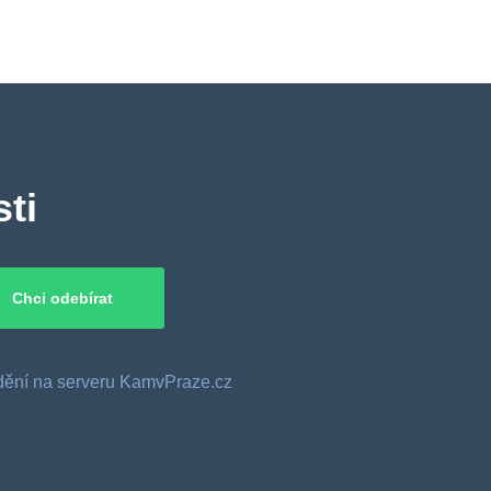
ti
o dění na serveru KamvPraze.cz