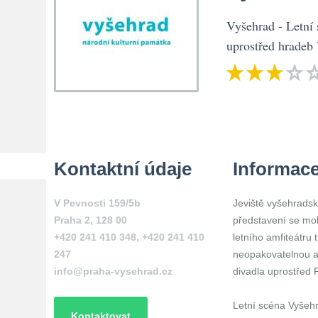
Vyšehrad - Letní 
uprostřed hradeb
Kontaktní údaje
Informac
V Pevnosti 159/5b
Jeviště vyšehradské
Praha 2
,
128 00
představení se mo
+420 241 410 348, +420 241 410
letního amfiteátru 
247
neopakovatelnou a
info@praha-vysehrad.cz
divadla uprostřed 
Letní scéna Vyšehr
Kontaktovat