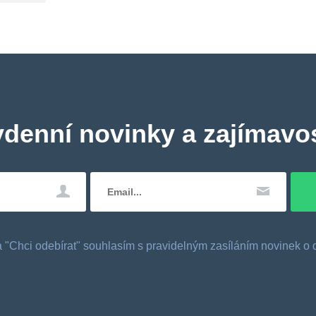
ydenní novinky a zajímavos
tka "Chci odebírat" souhlasím s pravidelným zasíláním novinek 