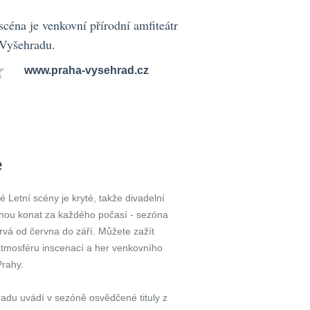
scéna je venkovní přírodní amfiteátr
 Vyšehradu.
www.praha-vysehrad.cz
e
 Letní scény je kryté, takže divadelní
hou konat za každého počasí - sezóna
trvá od června do září. Můžete zažít
tmosféru inscenací a her venkovního
Prahy.
adu uvádí v sezóně osvědčené tituly z