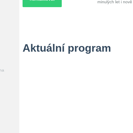
minulých let i nov
Aktuální program
na