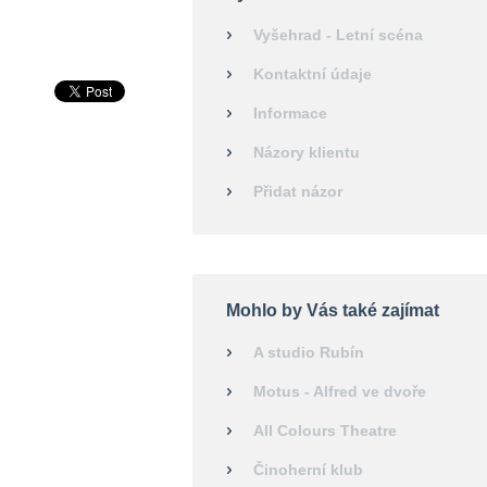
Vyšehrad - Letní scéna
Kontaktní údaje
Informace
Názory klientu
Přidat názor
Mohlo by Vás také zajímat
A studio Rubín
Motus - Alfred ve dvoře
All Colours Theatre
Činoherní klub