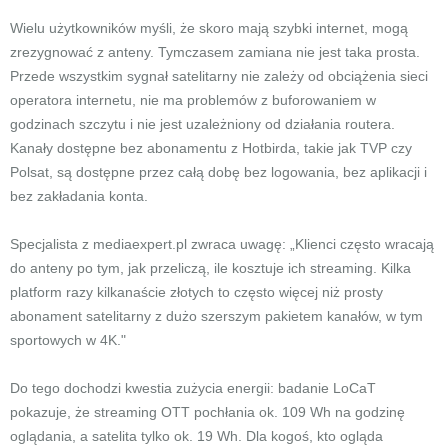
Wielu użytkowników myśli, że skoro mają szybki internet, mogą
zrezygnować z anteny. Tymczasem zamiana nie jest taka prosta.
Przede wszystkim sygnał satelitarny nie zależy od obciążenia sieci
operatora internetu, nie ma problemów z buforowaniem w
godzinach szczytu i nie jest uzależniony od działania routera.
Kanały dostępne bez abonamentu z Hotbirda, takie jak TVP czy
Polsat, są dostępne przez całą dobę bez logowania, bez aplikacji i
bez zakładania konta.
Specjalista z mediaexpert.pl zwraca uwagę: „Klienci często wracają
do anteny po tym, jak przeliczą, ile kosztuje ich streaming. Kilka
platform razy kilkanaście złotych to często więcej niż prosty
abonament satelitarny z dużo szerszym pakietem kanałów, w tym
sportowych w 4K."
Do tego dochodzi kwestia zużycia energii: badanie LoCaT
pokazuje, że streaming OTT pochłania ok. 109 Wh na godzinę
oglądania, a satelita tylko ok. 19 Wh. Dla kogoś, kto ogląda