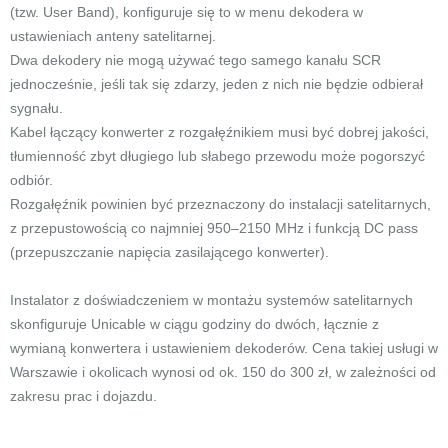
(tzw. User Band), konfiguruje się to w menu dekodera w
ustawieniach anteny satelitarnej.
Dwa dekodery nie mogą używać tego samego kanału SCR
jednocześnie, jeśli tak się zdarzy, jeden z nich nie będzie odbierał
sygnału.
Kabel łączący konwerter z rozgałęźnikiem musi być dobrej jakości,
tłumienność zbyt długiego lub słabego przewodu może pogorszyć
odbiór.
Rozgałęźnik powinien być przeznaczony do instalacji satelitarnych,
z przepustowością co najmniej 950–2150 MHz i funkcją DC pass
(przepuszczanie napięcia zasilającego konwerter).
Instalator z doświadczeniem w montażu systemów satelitarnych
skonfiguruje Unicable w ciągu godziny do dwóch, łącznie z
wymianą konwertera i ustawieniem dekoderów. Cena takiej usługi w
Warszawie i okolicach wynosi od ok. 150 do 300 zł, w zależności od
zakresu prac i dojazdu.