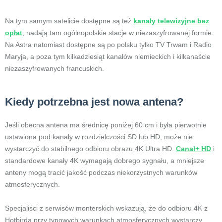
Na tym samym satelicie dostępne są też
kanały telewizyjne bez
opłat
, nadają tam ogólnopolskie stacje w niezaszyfrowanej formie.
Na Astra natomiast dostępne są po polsku tylko TV Trwam i Radio
Maryja, a poza tym kilkadziesiąt kanałów niemieckich i kilkanaście
niezaszyfrowanych francuskich.
Kiedy potrzebna jest nowa antena?
Jeśli obecna antena ma średnicę poniżej 60 cm i była pierwotnie
ustawiona pod kanały w rozdzielczości SD lub HD, może nie
wystarczyć do stabilnego odbioru obrazu 4K Ultra HD.
Canal+ HD
i
standardowe kanały 4K wymagają dobrego sygnału, a mniejsze
anteny mogą tracić jakość podczas niekorzystnych warunków
atmosferycznych.
Specjaliści z serwisów monterskich wskazują, że do odbioru 4K z
Hotbirda przy typowych warunkach atmosferycznych wystarczy