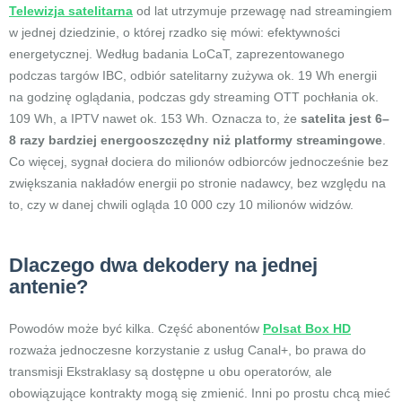
Telewizja satelitarna
od lat utrzymuje przewagę nad streamingiem
w jednej dziedzinie, o której rzadko się mówi: efektywności
energetycznej. Według badania LoCaT, zaprezentowanego
podczas targów IBC, odbiór satelitarny zużywa ok. 19 Wh energii
na godzinę oglądania, podczas gdy streaming OTT pochłania ok.
109 Wh, a IPTV nawet ok. 153 Wh. Oznacza to, że
satelita jest 6–
8 razy bardziej energooszczędny niż platformy streamingowe
.
Co więcej, sygnał dociera do milionów odbiorców jednocześnie bez
zwiększania nakładów energii po stronie nadawcy, bez względu na
to, czy w danej chwili ogląda 10 000 czy 10 milionów widzów.
Dlaczego dwa dekodery na jednej
antenie?
Powodów może być kilka. Część abonentów
Polsat Box HD
rozważa jednoczesne korzystanie z usług Canal+, bo prawa do
transmisji Ekstraklasy są dostępne u obu operatorów, ale
obowiązujące kontrakty mogą się zmienić. Inni po prostu chcą mieć