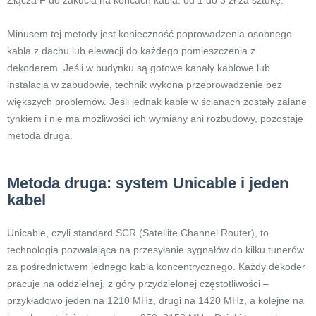
Złącza F do zakucia na końcach kabla: od 1 do 3 zł za sztukę.
Minusem tej metody jest konieczność poprowadzenia osobnego
kabla z dachu lub elewacji do każdego pomieszczenia z
dekoderem. Jeśli w budynku są gotowe kanały kablowe lub
instalacja w zabudowie, technik wykona przeprowadzenie bez
większych problemów. Jeśli jednak kable w ścianach zostały zalane
tynkiem i nie ma możliwości ich wymiany ani rozbudowy, pozostaje
metoda druga.
Metoda druga: system Unicable i jeden
kabel
Unicable, czyli standard SCR (Satellite Channel Router), to
technologia pozwalająca na przesyłanie sygnałów do kilku tunerów
za pośrednictwem jednego kabla koncentrycznego. Każdy dekoder
pracuje na oddzielnej, z góry przydzielonej częstotliwości –
przykładowo jeden na 1210 MHz, drugi na 1420 MHz, a kolejne na