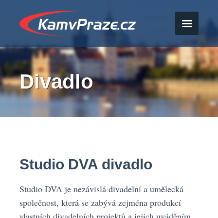
Divadlo
Studio DVA divadlo
Studio DVA je nezávislá divadelní a umělecká
společnost, která se zabývá zejména produkcí
vlastních divadelních projektů a jejich uváděním