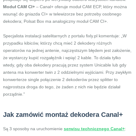
Moduł CAM CI+
– Canal+ oferuje moduł CAM ECP, który można
wsunąć do gniazda CI+ w telewizorze bez potrzeby osobnego
dekodera; Polsat Box ma analogiczny moduł CAM CI+.
Specjalista instalacji satelitarnych z portalu fixly.pl komentuje: „W
przypadku kibiców, którzy chcą mieć 2 dekodery różnych
operatorów na jednej antenie, najczęstszym błędem jest założenie,
że wystarczy kupić rozgałęźnik i wpiąć 2 kable. To działa tylko
wtedy, gdy oba dekodery pracują przez system Unicable lub gdy
antena ma konwerter twin z 2 oddzielnymi wyjściami. Przy zwykłym
konwerterze single połączenie 2 dekoderów przez splitter to
najprostsza droga do tego, że żaden z nich nie będzie działał
porządnie."
Jak zamówić montaż dekodera Canal+
Są 3 sposoby na uruchomienie
serwisu technicznego Canal+
: