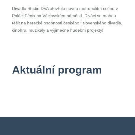
Divadlo Studio DVA otevřelo novou metropolitní scénu v
Paláci Fénix na Václavském náměstí. Diváci se mohou
těšit na herecké osobnosti českého i slovenského divadla,
činohru, muzikály a výjimečné hudební projekty!
Aktuální program