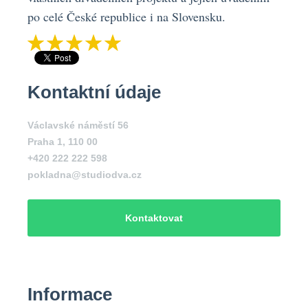
po celé České republice i na Slovensku.
Kontaktní údaje
Václavské náměstí 56
Praha 1
,
110 00
+420 222 222 598
pokladna@studiodva.cz
Kontaktovat
Informace