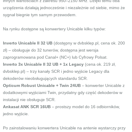
innych wartościach z zakresu 950–2150 MHz. Dzięki temu oba
urządzenia działają jednocześnie i niezależnie od siebie, mimo że
sygnał biegnie tym samym przewodem.
Na rynku dostępne są konwertery Unicable kilku typów:
Inverto Unicable II 32 UB
(dostępny w dvbsklep.pl, cena ok. 200
zł) – obsługuje do 32 tunerów, dostępna jest wersja
zaprogramowana pod Canal+ (NC+) lub Cyfrowy Polsat.
Inverto 3x Unicable II 32 UB + 1x Legacy
(cena ok. 219 zł,
dvbsklep.pl) – trzy kanały SCR i jedno wyjście Legacy dla
dekoderów nieobsługujących standardu SCR.
Opticum Robust Unicable + Twin 24UB
– konwerter Unicable z
dodatkowymi wyjściami Twin, przydatny gdy część dekoderów w
instalacji nie obsługuje SCR.
Ankasat ANK SCR 16UB
– prostszy model do 16 odbiorników,
jedno wyjście.
Po zainstalowaniu konwertera Unicable na antenie wystarczy przy