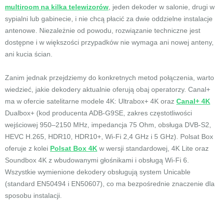
multiroom na kilka telewizorów
, jeden dekoder w salonie, drugi w
sypialni lub gabinecie, i nie chcą płacić za dwie oddzielne instalacje
antenowe. Niezależnie od powodu, rozwiązanie techniczne jest
dostępne i w większości przypadków nie wymaga ani nowej anteny,
ani kucia ścian.
Zanim jednak przejdziemy do konkretnych metod połączenia, warto
wiedzieć, jakie dekodery aktualnie oferują obaj operatorzy. Canal+
ma w ofercie satelitarne modele 4K: Ultrabox+ 4K oraz
Canal+ 4K
Dualbox+ (kod producenta ADB-G9SE, zakres częstotliwości
wejściowej 950–2150 MHz, impedancja 75 Ohm, obsługa DVB-S2,
HEVC H.265, HDR10, HDR10+, Wi-Fi 2,4 GHz i 5 GHz). Polsat Box
oferuje z kolei
Polsat Box 4K
w wersji standardowej, 4K Lite oraz
Soundbox 4K z wbudowanymi głośnikami i obsługą Wi-Fi 6.
Wszystkie wymienione dekodery obsługują system Unicable
(standard EN50494 i EN50607), co ma bezpośrednie znaczenie dla
sposobu instalacji.