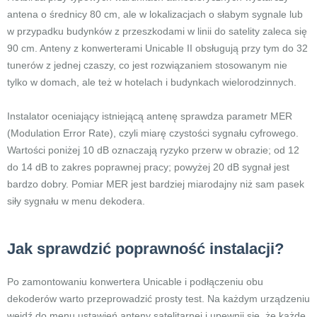
antena o średnicy 80 cm, ale w lokalizacjach o słabym sygnale lub
w przypadku budynków z przeszkodami w linii do satelity zaleca się
90 cm. Anteny z konwerterami Unicable II obsługują przy tym do 32
tunerów z jednej czaszy, co jest rozwiązaniem stosowanym nie
tylko w domach, ale też w hotelach i budynkach wielorodzinnych.
Instalator oceniający istniejącą antenę sprawdza parametr MER
(Modulation Error Rate), czyli miarę czystości sygnału cyfrowego.
Wartości poniżej 10 dB oznaczają ryzyko przerw w obrazie; od 12
do 14 dB to zakres poprawnej pracy; powyżej 20 dB sygnał jest
bardzo dobry. Pomiar MER jest bardziej miarodajny niż sam pasek
siły sygnału w menu dekodera.
Jak sprawdzić poprawność instalacji?
Po zamontowaniu konwertera Unicable i podłączeniu obu
dekoderów warto przeprowadzić prosty test. Na każdym urządzeniu
wejdź do menu ustawień anteny satelitarnej i upewnij się, że każde