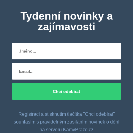
Tydenní novinky a
zajímavosti
Registrací a stisknutím tlačítka "Chci odebírat"
souhlasím s pravidelným zasíláním novinek o dění
na serveru KamvPraze.cz