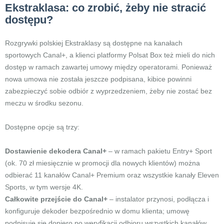
Ekstraklasa: co zrobić, żeby nie stracić
dostępu?
Rozgrywki polskiej Ekstraklasy są dostępne na kanałach
sportowych Canal+, a klienci platformy Polsat Box też mieli do nich
dostęp w ramach zawartej umowy między operatorami. Ponieważ
nowa umowa nie została jeszcze podpisana, kibice powinni
zabezpieczyć sobie odbiór z wyprzedzeniem, żeby nie zostać bez
meczu w środku sezonu.
Dostępne opcje są trzy:
Dostawienie dekodera Canal+
– w ramach pakietu Entry+ Sport
(ok. 70 zł miesięcznie w promocji dla nowych klientów) można
odbierać 11 kanałów Canal+ Premium oraz wszystkie kanały Eleven
Sports, w tym wersje 4K.
Całkowite przejście do Canal+
– instalator przynosi, podłącza i
konfiguruje dekoder bezpośrednio w domu klienta; umowę
podpisuje się dopiero po weryfikacji odbioru wszystkich kanałów.