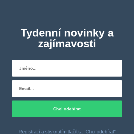
Tydenní novinky a
zajímavosti
Registrací a stisknutím tlačítka "Chci odebírat"