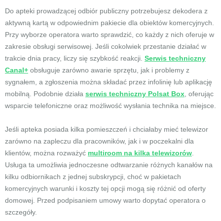
Do apteki prowadzącej odbiór publiczny potrzebujesz dekodera z
aktywną kartą w odpowiednim pakiecie dla obiektów komercyjnych.
Przy wyborze operatora warto sprawdzić, co każdy z nich oferuje w
zakresie obsługi serwisowej. Jeśli cokolwiek przestanie działać w
trakcie dnia pracy, liczy się szybkość reakcji.
Serwis techniczny
Canal+
obsługuje zarówno awarie sprzętu, jak i problemy z
sygnałem, a zgłoszenia można składać przez infolinię lub aplikację
mobilną. Podobnie działa
serwis techniczny Polsat Box
, oferując
wsparcie telefoniczne oraz możliwość wysłania technika na miejsce.
Jeśli apteka posiada kilka pomieszczeń i chciałaby mieć telewizor
zarówno na zapleczu dla pracowników, jak i w poczekalni dla
klientów, można rozważyć
multiroom na kilka telewizorów
.
Usługa ta umożliwia jednoczesne odtwarzanie różnych kanałów na
kilku odbiornikach z jednej subskrypcji, choć w pakietach
komercyjnych warunki i koszty tej opcji mogą się różnić od oferty
domowej. Przed podpisaniem umowy warto dopytać operatora o
szczegóły.