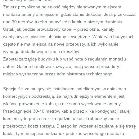
Zmierz przybliżoną odległość między planowanym miejscem
montażu anteny a miejscem, gdzie stanie dekoder. Jeśli przekracza
ona 30 metrów, trzeba pomyśleć o kablu o niższym tłumieniu.
Ustal, jak będzie prowadzony kabel – przez okna, kanały
wentylacyjne, piwnice lub ściany zewnętrzne. W starych budynkach
często nie ma miejsca na nowe przepusty, a ich wykonanie
wymaga dodatkowego czasu i kosztów.
Zapytaj zarządcę budynku lub wspólnotę o regulamin montażu
anten. Galerie handlowe zazwyczaj mają własne procedury i
miejsca wyznaczone przez administratora technicznego.
Specjaliści zajmujący się instalacjami satelitarnymi w obiektach
komercyjnych podkreślają, że najtrudniejszym elementem jest
właśnie prowadzenie kabla, a nie samo wycelowanie anteny.
Przeciągnięcie 30-40 metrów kabla przez kilka kondygnacji starej
kamienicy to praca na kilka godzin, a koszt robocizny może
przekroczyć koszt sprzętu. Dlatego im wcześniej zaplanuje się trasę
kabla, tym mniej niespodzianek podczas właściwego montażu.