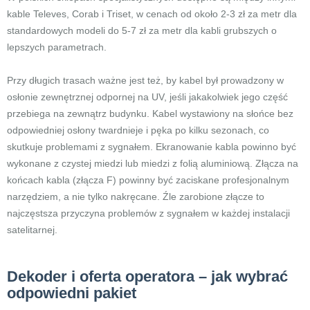
kable Televes, Corab i Triset, w cenach od około 2-3 zł za metr dla
standardowych modeli do 5-7 zł za metr dla kabli grubszych o
lepszych parametrach.
Przy długich trasach ważne jest też, by kabel był prowadzony w
osłonie zewnętrznej odpornej na UV, jeśli jakakolwiek jego część
przebiega na zewnątrz budynku. Kabel wystawiony na słońce bez
odpowiedniej osłony twardnieje i pęka po kilku sezonach, co
skutkuje problemami z sygnałem. Ekranowanie kabla powinno być
wykonane z czystej miedzi lub miedzi z folią aluminiową. Złącza na
końcach kabla (złącza F) powinny być zaciskane profesjonalnym
narzędziem, a nie tylko nakręcane. Źle zarobione złącze to
najczęstsza przyczyna problemów z sygnałem w każdej instalacji
satelitarnej.
Dekoder i oferta operatora – jak wybrać
odpowiedni pakiet