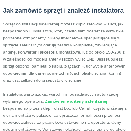
Jak zamówić sprzęt i znaleźć instalatora
Sprzęt do instalacji satelitarnej możesz kupić zarówno w sieci, jak i
bezpośrednio u instalatora, który często sam dostarcza wszystkie
potrzebne komponenty. Sklepy internetowe specjalizujące się w
sprzęcie satelitarnym oferują zestawy kompletne, zawierające
antenę, konwerter i akcesoria montażowe, już od około 150-230 zł,
w zależności od modelu anteny i liczby wyjść LNB. Jeśli kupujesz
sprzęt osobno, pamiętaj o kablu, złączach F, uchwycie antenowym
odpowiednim dla danej powierzchni (dach płaski, ściana, komin)
oraz uszczelkach do przepustów w ścianie.
Instalatora warto szukać wśród firm posiadających autoryzację
wybranego operatora.
Zamówienie anteny satelitarnej
bezpośrednio przez sklep Polsat Box lub Canal+ często wiąże się z
ofertą montażu w pakiecie, co upraszcza formalności i przenosi
odpowiedzialność za prawidłowe ustawienie na operatora. Ceny
usługi montażowej w Warszawie i okolicach zaczynają się od około