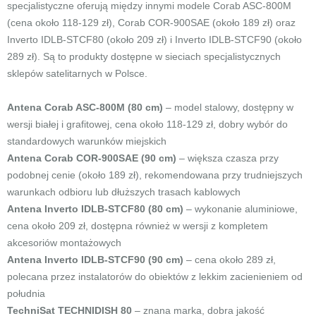
specjalistyczne oferują między innymi modele Corab ASC-800M
(cena około 118-129 zł), Corab COR-900SAE (około 189 zł) oraz
Inverto IDLB-STCF80 (około 209 zł) i Inverto IDLB-STCF90 (około
289 zł). Są to produkty dostępne w sieciach specjalistycznych
sklepów satelitarnych w Polsce.
Antena Corab ASC-800M (80 cm)
– model stalowy, dostępny w
wersji białej i grafitowej, cena około 118-129 zł, dobry wybór do
standardowych warunków miejskich
Antena Corab COR-900SAE (90 cm)
– większa czasza przy
podobnej cenie (około 189 zł), rekomendowana przy trudniejszych
warunkach odbioru lub dłuższych trasach kablowych
Antena Inverto IDLB-STCF80 (80 cm)
– wykonanie aluminiowe,
cena około 209 zł, dostępna również w wersji z kompletem
akcesoriów montażowych
Antena Inverto IDLB-STCF90 (90 cm)
– cena około 289 zł,
polecana przez instalatorów do obiektów z lekkim zacienieniem od
południa
TechniSat TECHNIDISH 80
– znana marka, dobra jakość