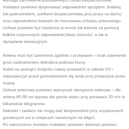
wymaga zachowania podstawowych zasad bezpieczeństwa.
Instalator powinien dysponować odpowiednim sprzętem: drabiną
lub podnośnikiem, szelkami bezpieczeństwa przy pracy na dachu
oraz odpowiednimi kotwami do mocowania uchwytu antenowego.
Uchwyt powinien być osadzony w murze lub betonie za pomocą
kołków rozporowych odpowiedniej klasy nośności, a nie w
styropianie elewacyjnym.
Antena musi być uziemiona zgodnie z przepisami – brak uziemienia
grozi uszkodzeniem dekodera podczas burzy.
Kabel na zewnątrz budynku należy prowadzić w osłonie UV i
zabezpieczyć przed gromadzeniem się wody przy przepuście przez
ścianę.
Uchwyt antenowy powinien wytrzymać obciążenia wiatrowe – dla
anteny 80-90 cm typowa siła parcia wiatru przy porywach 20 m/s to
kilkanaście kilogramów.
Dekoder i zasilacz nie mogą stać bezpośrednio przy urządzeniach
grzewczych ani w miejscach narażonych na wilgoć.
Po zakończeniu montażu instalator powinien dokonać pomiaru