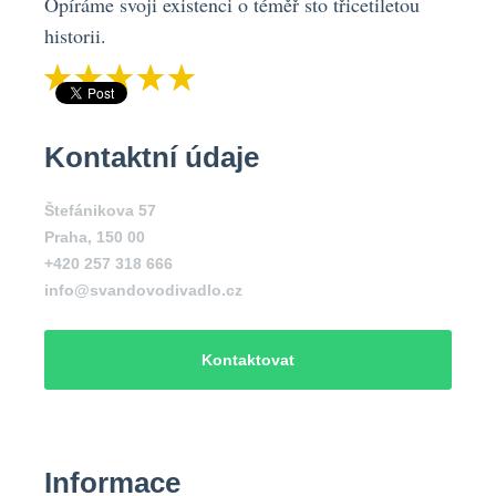
Opíráme svoji existenci o téměř sto třicetiletou
historii.
Kontaktní údaje
Štefánikova 57
Praha
,
150 00
+420 257 318 666
info@svandovodivadlo.cz
Kontaktovat
Informace