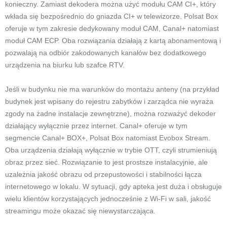
konieczny. Zamiast dekodera można użyć modułu CAM CI+, który
wkłada się bezpośrednio do gniazda CI+ w telewizorze. Polsat Box
oferuje w tym zakresie dedykowany moduł CAM, Canal+ natomiast
moduł CAM ECP. Oba rozwiązania działają z kartą abonamentową i
pozwalają na odbiór zakodowanych kanałów bez dodatkowego
urządzenia na biurku lub szafce RTV.
Jeśli w budynku nie ma warunków do montażu anteny (na przykład
budynek jest wpisany do rejestru zabytków i zarządca nie wyraża
zgody na żadne instalacje zewnętrzne), można rozważyć dekoder
działający wyłącznie przez internet. Canal+ oferuje w tym
segmencie Canal+ BOX+, Polsat Box natomiast Evobox Stream.
Oba urządzenia działają wyłącznie w trybie OTT, czyli strumieniują
obraz przez sieć. Rozwiązanie to jest prostsze instalacyjnie, ale
uzależnia jakość obrazu od przepustowości i stabilności łącza
internetowego w lokalu. W sytuacji, gdy apteka jest duża i obsługuje
wielu klientów korzystających jednocześnie z Wi-Fi w sali, jakość
streamingu może okazać się niewystarczająca.