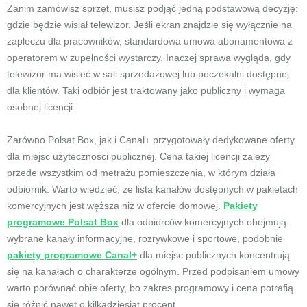
Zanim zamówisz sprzęt, musisz podjąć jedną podstawową decyzję:
gdzie będzie wisiał telewizor. Jeśli ekran znajdzie się wyłącznie na
zapleczu dla pracowników, standardowa umowa abonamentowa z
operatorem w zupełności wystarczy. Inaczej sprawa wygląda, gdy
telewizor ma wisieć w sali sprzedażowej lub poczekalni dostępnej
dla klientów. Taki odbiór jest traktowany jako publiczny i wymaga
osobnej licencji.
Zarówno Polsat Box, jak i Canal+ przygotowały dedykowane oferty
dla miejsc użyteczności publicznej. Cena takiej licencji zależy
przede wszystkim od metrażu pomieszczenia, w którym działa
odbiornik. Warto wiedzieć, że lista kanałów dostępnych w pakietach
komercyjnych jest węższa niż w ofercie domowej.
Pakiety
programowe Polsat Box
dla odbiorców komercyjnych obejmują
wybrane kanały informacyjne, rozrywkowe i sportowe, podobnie
pakiety programowe Canal+
dla miejsc publicznych koncentrują
się na kanałach o charakterze ogólnym. Przed podpisaniem umowy
warto porównać obie oferty, bo zakres programowy i cena potrafią
się różnić nawet o kilkadziesiąt procent.