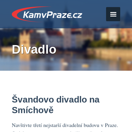
Divadlo
Švandovo divadlo na
Smíchově
Navštivte třetí nejstarší divadelní budovu v Praze.