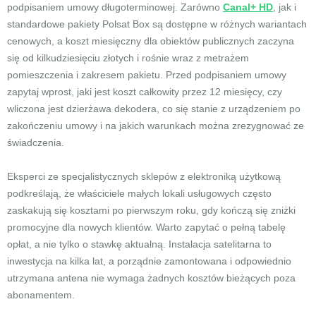
podpisaniem umowy długoterminowej. Zarówno
Canal+ HD
, jak i
standardowe pakiety Polsat Box są dostępne w różnych wariantach
cenowych, a koszt miesięczny dla obiektów publicznych zaczyna
się od kilkudziesięciu złotych i rośnie wraz z metrażem
pomieszczenia i zakresem pakietu. Przed podpisaniem umowy
zapytaj wprost, jaki jest koszt całkowity przez 12 miesięcy, czy
wliczona jest dzierżawa dekodera, co się stanie z urządzeniem po
zakończeniu umowy i na jakich warunkach można zrezygnować ze
świadczenia.
Eksperci ze specjalistycznych sklepów z elektroniką użytkową
podkreślają, że właściciele małych lokali usługowych często
zaskakują się kosztami po pierwszym roku, gdy kończą się zniżki
promocyjne dla nowych klientów. Warto zapytać o pełną tabelę
opłat, a nie tylko o stawkę aktualną. Instalacja satelitarna to
inwestycja na kilka lat, a porządnie zamontowana i odpowiednio
utrzymana antena nie wymaga żadnych kosztów bieżących poza
abonamentem.