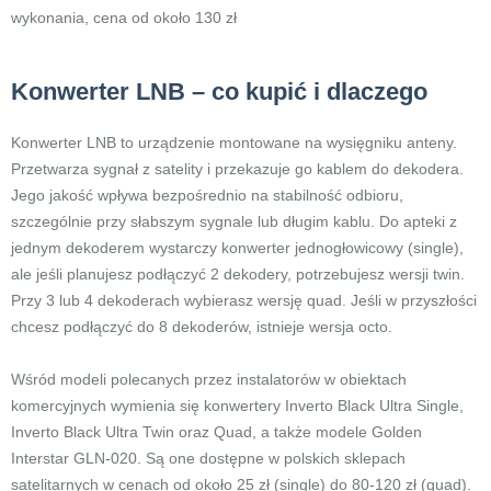
wykonania, cena od około 130 zł
Konwerter LNB – co kupić i dlaczego
Konwerter LNB to urządzenie montowane na wysięgniku anteny.
Przetwarza sygnał z satelity i przekazuje go kablem do dekodera.
Jego jakość wpływa bezpośrednio na stabilność odbioru,
szczególnie przy słabszym sygnale lub długim kablu. Do apteki z
jednym dekoderem wystarczy konwerter jednogłowicowy (single),
ale jeśli planujesz podłączyć 2 dekodery, potrzebujesz wersji twin.
Przy 3 lub 4 dekoderach wybierasz wersję quad. Jeśli w przyszłości
chcesz podłączyć do 8 dekoderów, istnieje wersja octo.
Wśród modeli polecanych przez instalatorów w obiektach
komercyjnych wymienia się konwertery Inverto Black Ultra Single,
Inverto Black Ultra Twin oraz Quad, a także modele Golden
Interstar GLN-020. Są one dostępne w polskich sklepach
satelitarnych w cenach od około 25 zł (single) do 80-120 zł (quad).