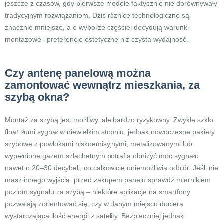
jeszcze z czasów, gdy pierwsze modele faktycznie nie dorównywały
tradycyjnym rozwiązaniom. Dziś różnice technologiczne są
znacznie mniejsze, a o wyborze częściej decydują warunki
montażowe i preferencje estetyczne niż czysta wydajność.
Czy antenę panelową można
zamontować wewnątrz mieszkania, za
szybą okna?
Montaż za szybą jest możliwy, ale bardzo ryzykowny. Zwykłe szkło
float tłumi sygnał w niewielkim stopniu, jednak nowoczesne pakiety
szybowe z powłokami niskoemisyjnymi, metalizowanymi lub
wypełnione gazem szlachetnym potrafią obniżyć moc sygnału
nawet o 20–30 decybeli, co całkowicie uniemożliwia odbiór. Jeśli nie
masz innego wyjścia, przed zakupem panelu sprawdź miernikiem
poziom sygnału za szybą – niektóre aplikacje na smartfony
pozwalają zorientować się, czy w danym miejscu dociera
wystarczająca ilość energii z satelity. Bezpieczniej jednak