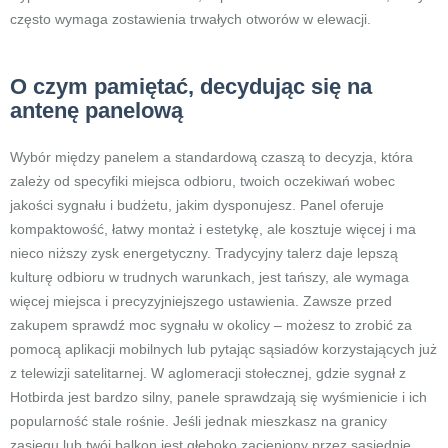
często wymaga zostawienia trwałych otworów w elewacji.
O czym pamiętać, decydując się na
antenę panelową
Wybór między panelem a standardową czaszą to decyzja, która
zależy od specyfiki miejsca odbioru, twoich oczekiwań wobec
jakości sygnału i budżetu, jakim dysponujesz. Panel oferuje
kompaktowość, łatwy montaż i estetykę, ale kosztuje więcej i ma
nieco niższy zysk energetyczny. Tradycyjny talerz daje lepszą
kulturę odbioru w trudnych warunkach, jest tańszy, ale wymaga
więcej miejsca i precyzyjniejszego ustawienia. Zawsze przed
zakupem sprawdź moc sygnału w okolicy – możesz to zrobić za
pomocą aplikacji mobilnych lub pytając sąsiadów korzystających już
z telewizji satelitarnej. W aglomeracji stołecznej, gdzie sygnał z
Hotbirda jest bardzo silny, panele sprawdzają się wyśmienicie i ich
popularność stale rośnie. Jeśli jednak mieszkasz na granicy
zasięgu lub twój balkon jest głęboko zacieniony przez sąsiednie