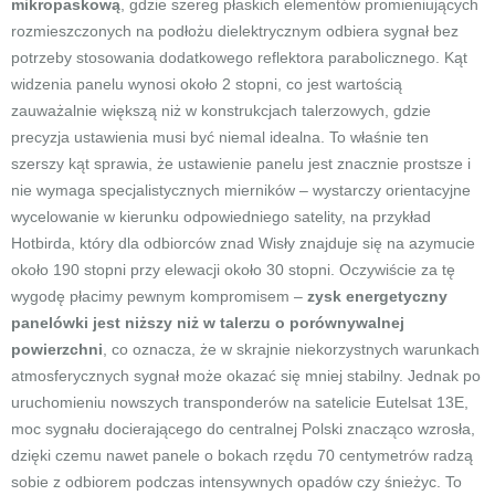
mikropaskową
, gdzie szereg płaskich elementów promieniujących
rozmieszczonych na podłożu dielektrycznym odbiera sygnał bez
potrzeby stosowania dodatkowego reflektora parabolicznego. Kąt
widzenia panelu wynosi około 2 stopni, co jest wartością
zauważalnie większą niż w konstrukcjach talerzowych, gdzie
precyzja ustawienia musi być niemal idealna. To właśnie ten
szerszy kąt sprawia, że ustawienie panelu jest znacznie prostsze i
nie wymaga specjalistycznych mierników – wystarczy orientacyjne
wycelowanie w kierunku odpowiedniego satelity, na przykład
Hotbirda, który dla odbiorców znad Wisły znajduje się na azymucie
około 190 stopni przy elewacji około 30 stopni. Oczywiście za tę
wygodę płacimy pewnym kompromisem –
zysk energetyczny
panelówki jest niższy niż w talerzu o porównywalnej
powierzchni
, co oznacza, że w skrajnie niekorzystnych warunkach
atmosferycznych sygnał może okazać się mniej stabilny. Jednak po
uruchomieniu nowszych transponderów na satelicie Eutelsat 13E,
moc sygnału docierającego do centralnej Polski znacząco wzrosła,
dzięki czemu nawet panele o bokach rzędu 70 centymetrów radzą
sobie z odbiorem podczas intensywnych opadów czy śnieżyc. To