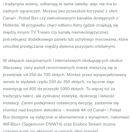
i tradycyjne anteny, odbierają te same satelity, więc nie ma tu
żadnych ograniczeń. Możesz bez przeszkód korzystać z ofert
Canal+, Polsat Box czy niekodowanych kanałów dostępnych z
Hotbirda. W przypadku chęci odbioru Astry (gdzie znajdują się
między innymi TV Trwam czy kanały niemieckojęzyczne),
potrzebujesz dodatkowego panelu lub uchylnego mocowania, które
umożliwi przełączanie między dwiema pozycjami orbitalnymi.
W sklepach stacjonarnych i internetowych obsługujących okolice
Warszawy, ceny paneli renomowanych marek mieszczą się w
przedziale od 250 do 700 złotych. Montaż przez wyspecjalizowany
serwis to wydatek rzędu 150 do 350 złotych, co łącznie daje
inwestycję od 400 do przeszło 1000 złotych. To więcej niż za
tradycyjny talerz, ale zyskujesz estetykę, dyskrecję i łatwość
instalacji. Zanim podejmiesz ostateczną decyzję, zastanów się
również nad kosztem dekodera – modele 4K od Canal+ i Polsat
Box dostępne są wyłącznie w abonamencie z wynajmem, natomiast
WiFiBox+ (Sagemcom DSIW74) oraz Evobox Stream można
czasami kupić na własność w ramach ofert prepaid.