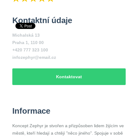
Kontaktní údaje
Michalská 13
Praha 1
,
110 00
+420 777 323 100
infozephyr@email.cz
Kontaktovat
Informace
Koncept Zephyr je stvořen a přizpůsoben lidem žijícím ve
městě, kteří hledají a chtějí "něco jiného". Spojuje v sobě