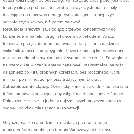
osadź kołki i przykręć podstawę. Pamiętaj, że choć panel jest lekki,
to przy silnych podmuchach wiatru na wyższych piętrach siły
działające na mocowanie mogą być znaczące – lepiej użyć
solidniejszych kołków, niż potem żałować.
Regulacja precyzyjna.
Podłącz przewód koncentryczny do
konwertera w panelu i drugim końcem do dekodera. Włącz
telewizor i przejdź do menu ustawień anteny – tam znajdziesz
wskaźnik jakości i mocy sygnału. Powoli zmieniaj kąt nachylenia i
obrotu panelu, obserwując pasek sygnału na ekranie. Ze względu
na szeroki kąt widzenia anteny panelowej, maksymalne wartości
osiągniesz po kilku drobnych korektach, bez mozolnego ruchu
milimetr po milimetrze, jak przy tradycyjnym talerzu.
Zabezpieczenie złączy.
Owiń połączenie przewodu z konwerterem
taśmą samowulkanizującą, aby wilgoć nie dostała się do środka.
Poluzowane złącze to jedna z najczęstszych przyczyn zaników
sygnału po kilku miesiącach eksploatacji.
Gdy czujesz, że samodzielna instalacja przerasta twoje
umiejętności manualne, na terenie Warszawy i okolicznych