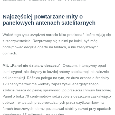
Najczęściej powtarzane mity o
panelowych antenach satelitarnych
Wokół tego typu urządzeń narosło kilka przekonań, które mijają się
z rzeczywistością. Rozprawmy się z nimi po kolei, byś mógł
podejmować decyzje oparte na faktach, a nie zasłyszanych
opiniach.
Mit: „Panel nie działa w deszczu”.
Owszem, intensywny opad
tłumi sygnał, ale dotyczy to każdej anteny satelitarnej, niezależnie
od konstrukcji. Różnica polega na tym, że duża czasza o średnicy
120 centymetrów ma większy zapas zysku energetycznego i
szybciej wraca do pełnej sprawności po przejściu chmury burzowej.
Panel o boku 70 centymetrów radzi sobie z deszczem zaskakująco
dobrze – w testach przeprowadzanych przez użytkowników na
forach branżowych, obraz pozostawał stabilny nawet przy opadach
sięgających 15 milimetrów na godzinę.