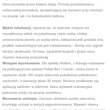
która prowadzi przez kolejne etapy. Poniżej przedstawiamy
uniwersalną procedurę, sprawdzającą się zarówno przy montażu
na ścianie, jak i na balustradzie balkonu.
Wybór lokalizacji.
Upewnij się, że wybrane miejsce ma
niezakłócony widok na południową część nieba. Unikaj
umieszczania panelu za szybą okna, zwłaszcza jeśli posiada ona
powłoki niskoemisyjne lub jest metalizowana – tłumią one sygnał
bardzo skutecznie. Drzewa, sąsiednie budynki i grube mury
również stanowią przeszkodę.
Wstępne wycelowanie.
Dla satelity Hotbird, z którego nadawane
są polskojęzyczne pakiety Polsat Box i Canal+, ustaw panel w
azymucie około 190 stopni (kierunek południowo-południowo-
zachodni) i z elewacją około 30 stopni. Możesz posiłkować się
aplikacją satfinder w telefonie, która wyświetli orientacyjne
położenie orbity na ekranie smartfona.
Mocowanie uchwytu.
Zaznacz ołówkiem punkty wiercenia,
trzymając uchwyt w pozycji wypoziomowanej. Wywierć otwory,