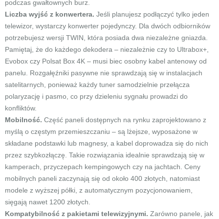
podczas gwałtownych burz.
Liczba wyjść z konwertera.
Jeśli planujesz podłączyć tylko jeden
telewizor, wystarczy konwerter pojedynczy. Dla dwóch odbiorników
potrzebujesz wersji TWIN, która posiada dwa niezależne gniazda.
Pamiętaj, że do każdego dekodera – niezależnie czy to Ultrabox+,
Evobox czy Polsat Box 4K – musi biec osobny kabel antenowy od
panelu. Rozgałęźniki pasywne nie sprawdzają się w instalacjach
satelitarnych, ponieważ każdy tuner samodzielnie przełącza
polaryzację i pasmo, co przy dzieleniu sygnału prowadzi do
konfliktów.
Mobilność.
Część paneli dostępnych na rynku zaprojektowano z
myślą o częstym przemieszczaniu – są lżejsze, wyposażone w
składane podstawki lub magnesy, a kabel doprowadza się do nich
przez szybkozłączę. Takie rozwiązania idealnie sprawdzają się w
kamperach, przyczepach kempingowych czy na jachtach. Ceny
mobilnych paneli zaczynają się od około 400 złotych, natomiast
modele z wyższej półki, z automatycznym pozycjonowaniem,
sięgają nawet 1200 złotych.
Kompatybilność z pakietami telewizyjnymi.
Zarówno panele, jak