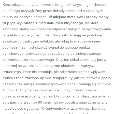
Konstrukcja anteny panelowej odbiega od klasycznego schematu,
do którego przywykliśmy przez dekady obecności satelitarnych
talerzy na naszych domach.
W miejsce metalowej czaszy mamy
tu płytę wykonaną z materiału dielektrycznego
, na której
zatopiono siatkę mikropasków odpowiedzialnych za wychwytywanie
fal elektromagnetycznych. Te mikropaski działają na podobnej
zasadzie co tradycyjny reflektor, ale robią to w zupełnie innej
geometrii – zamiast skupiać sygnał do jednego punktu
ogniskowego, prowadzą go bezpośrednio do zintegrowanego
konwertera szerokopasmowego. Cały ten układ zamknięty jest w
odpornej na warunki atmosferyczne obudowie z tworzywa
sztucznego, które nie koroduje, nie odkształca się pod wpływem
słońca i znosi zarówno ujemne temperatury, jak i długotrwałe opady
deszczu czy śniegu. Wymiary typowego panelu wahają się od około
40 do 70 centymetrów długości boku, przy grubości rzadko
przekraczającej 5 centymetrów. Dla porównania, klasyczna antena
satelitarna o średnicy 80 centymetrów potrafi wystawać ze ściany
na odległość sięgającą 70 centymetrów wraz z wysięgnikiem, co