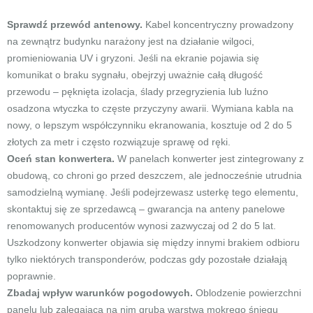
Sprawdź przewód antenowy.
Kabel koncentryczny prowadzony
na zewnątrz budynku narażony jest na działanie wilgoci,
promieniowania UV i gryzoni. Jeśli na ekranie pojawia się
komunikat o braku sygnału, obejrzyj uważnie całą długość
przewodu – pęknięta izolacja, ślady przegryzienia lub luźno
osadzona wtyczka to częste przyczyny awarii. Wymiana kabla na
nowy, o lepszym współczynniku ekranowania, kosztuje od 2 do 5
złotych za metr i często rozwiązuje sprawę od ręki.
Oceń stan konwertera.
W panelach konwerter jest zintegrowany z
obudową, co chroni go przed deszczem, ale jednocześnie utrudnia
samodzielną wymianę. Jeśli podejrzewasz usterkę tego elementu,
skontaktuj się ze sprzedawcą – gwarancja na anteny panelowe
renomowanych producentów wynosi zazwyczaj od 2 do 5 lat.
Uszkodzony konwerter objawia się między innymi brakiem odbioru
tylko niektórych transponderów, podczas gdy pozostałe działają
poprawnie.
Zbadaj wpływ warunków pogodowych.
Oblodzenie powierzchni
panelu lub zalegająca na nim gruba warstwa mokrego śniegu