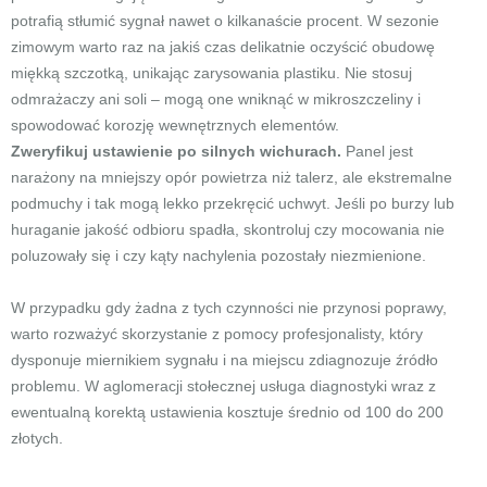
potrafią stłumić sygnał nawet o kilkanaście procent. W sezonie
zimowym warto raz na jakiś czas delikatnie oczyścić obudowę
miękką szczotką, unikając zarysowania plastiku. Nie stosuj
odmrażaczy ani soli – mogą one wniknąć w mikroszczeliny i
spowodować korozję wewnętrznych elementów.
Zweryfikuj ustawienie po silnych wichurach.
Panel jest
narażony na mniejszy opór powietrza niż talerz, ale ekstremalne
podmuchy i tak mogą lekko przekręcić uchwyt. Jeśli po burzy lub
huraganie jakość odbioru spadła, skontroluj czy mocowania nie
poluzowały się i czy kąty nachylenia pozostały niezmienione.
W przypadku gdy żadna z tych czynności nie przynosi poprawy,
warto rozważyć skorzystanie z pomocy profesjonalisty, który
dysponuje miernikiem sygnału i na miejscu zdiagnozuje źródło
problemu. W aglomeracji stołecznej usługa diagnostyki wraz z
ewentualną korektą ustawienia kosztuje średnio od 100 do 200
złotych.