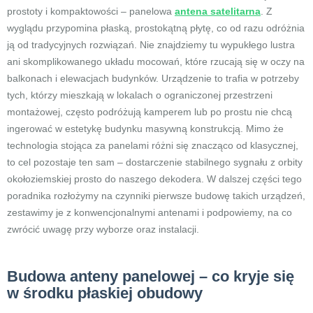
prostoty i kompaktowości – panelowa
antena satelitarna
. Z
wyglądu przypomina płaską, prostokątną płytę, co od razu odróżnia
ją od tradycyjnych rozwiązań. Nie znajdziemy tu wypukłego lustra
ani skomplikowanego układu mocowań, które rzucają się w oczy na
balkonach i elewacjach budynków. Urządzenie to trafia w potrzeby
tych, którzy mieszkają w lokalach o ograniczonej przestrzeni
montażowej, często podróżują kamperem lub po prostu nie chcą
ingerować w estetykę budynku masywną konstrukcją. Mimo że
technologia stojąca za panelami różni się znacząco od klasycznej,
to cel pozostaje ten sam – dostarczenie stabilnego sygnału z orbity
okołoziemskiej prosto do naszego dekodera. W dalszej części tego
poradnika rozłożymy na czynniki pierwsze budowę takich urządzeń,
zestawimy je z konwencjonalnymi antenami i podpowiemy, na co
zwrócić uwagę przy wyborze oraz instalacji.
Budowa anteny panelowej – co kryje się
w środku płaskiej obudowy