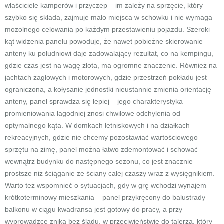
właściciele kamperów i przyczep – im zależy na sprzęcie, który
szybko się składa, zajmuje mało miejsca w schowku i nie wymaga
mozolnego celowania po każdym przestawieniu pojazdu. Szeroki
kąt widzenia panelu powoduje, że nawet pobieżne skierowanie
anteny ku południowi daje zadowalający rezultat, co na kempingu,
gdzie czas jest na wagę złota, ma ogromne znaczenie. Również na
jachtach żaglowych i motorowych, gdzie przestrzeń pokładu jest
ograniczona, a kołysanie jednostki nieustannie zmienia orientację
anteny, panel sprawdza się lepiej – jego charakterystyka
promieniowania łagodniej znosi chwilowe odchylenia od
optymalnego kąta. W domkach letniskowych i na działkach
rekreacyjnych, gdzie nie chcemy pozostawiać wartościowego
sprzętu na zimę, panel można łatwo zdemontować i schować
wewnątrz budynku do następnego sezonu, co jest znacznie
prostsze niż ściąganie ze ściany całej czaszy wraz z wysięgnikiem.
Warto też wspomnieć o sytuacjach, gdy w grę wchodzi wynajem
krótkoterminowy mieszkania – panel przykręcony do balustrady
balkonu w ciągu kwadransa jest gotowy do pracy, a przy
wyprowadzce znika bez śladu, w przeciwieństwie do talerza, który