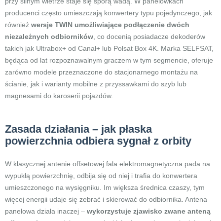
przy silnym wietrze staje się sporą wadą. W panelówkach
producenci często umieszczają konwertery typu pojedynczego, jak
również
wersje TWIN umożliwiające podłączenie dwóch
niezależnych odbiorników
, co docenią posiadacze dekoderów
takich jak Ultrabox+ od Canal+ lub Polsat Box 4K. Marka SELFSAT,
będąca od lat rozpoznawalnym graczem w tym segmencie, oferuje
zarówno modele przeznaczone do stacjonarnego montażu na
ścianie, jak i warianty mobilne z przyssawkami do szyb lub
magnesami do karoserii pojazdów.
Zasada działania – jak płaska
powierzchnia odbiera sygnał z orbity
W klasycznej antenie offsetowej fala elektromagnetyczna pada na
wypukłą powierzchnię, odbija się od niej i trafia do konwertera
umieszczonego na wysięgniku. Im większa średnica czaszy, tym
więcej energii udaje się zebrać i skierować do odbiornika. Antena
panelowa działa inaczej –
wykorzystuje zjawisko zwane anteną