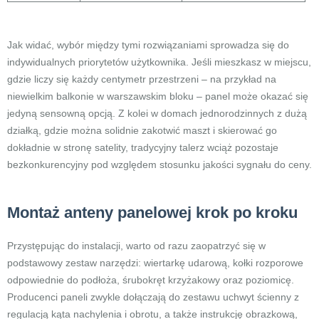
Jak widać, wybór między tymi rozwiązaniami sprowadza się do
indywidualnych priorytetów użytkownika. Jeśli mieszkasz w miejscu,
gdzie liczy się każdy centymetr przestrzeni – na przykład na
niewielkim balkonie w warszawskim bloku – panel może okazać się
jedyną sensowną opcją. Z kolei w domach jednorodzinnych z dużą
działką, gdzie można solidnie zakotwić maszt i skierować go
dokładnie w stronę satelity, tradycyjny talerz wciąż pozostaje
bezkonkurencyjny pod względem stosunku jakości sygnału do ceny.
Montaż anteny panelowej krok po kroku
Przystępując do instalacji, warto od razu zaopatrzyć się w
podstawowy zestaw narzędzi: wiertarkę udarową, kołki rozporowe
odpowiednie do podłoża, śrubokręt krzyżakowy oraz poziomicę.
Producenci paneli zwykle dołączają do zestawu uchwyt ścienny z
regulacją kąta nachylenia i obrotu, a także instrukcję obrazkową,