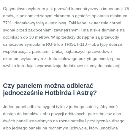
Optymalnym wyborem jest przewód koncentryczny o impedancji 75
omów, z pełnomiedzianym ekranem o gęstości oplatania minimum
77% i dodatkową folią aluminiową. Taki kabel skutecznie chroni
sygnał przed zakłóceniami zewnętrznymi i ma niskie tłumienie na
odcinkach do 30 metrów. W sprzedaży dostępne są przewody
oznaczone symbolami RG-6 lub TRISET-113 – oba typy dobrze
współpracują z panelami. Unikaj najtańszych przewodów z
ekranem wykonanym z drutu stalowego pokrytego miedzią, bo
szybko korodują i wprowadzają dodatkowe szumy do instalacji.
Czy panelem można odbierać
jednocześnie Hotbirda i Astrę?
Jeden panel odbiera sygnał tylko z jednego satelity. Aby mieć
dostęp do kanałów z obu pozycji orbitalnych, potrzebujesz albo
dwóch paneli ustawionych na różne satelity i przełącznika diseqc,
albo jednego panelu na ruchomym uchwycie, który umożliwia