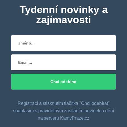
Tydenní novinky a
zajímavosti
Registrací a stisknutím tlačítka "Chci odebírat"
souhlasím s pravidelným zasíláním novinek o dění
na serveru KamvPraze.cz