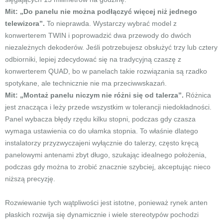
Mit: „Do panelu nie można podłączyć więcej niż jednego
telewizora”.
To nieprawda. Wystarczy wybrać model z
konwerterem TWIN i poprowadzić dwa przewody do dwóch
niezależnych dekoderów. Jeśli potrzebujesz obsłużyć trzy lub cztery
odbiorniki, lepiej zdecydować się na tradycyjną czaszę z
konwerterem QUAD, bo w panelach takie rozwiązania są rzadko
spotykane, ale technicznie nie ma przeciwwskazań.
Mit: „Montaż panelu niczym nie różni się od talerza”.
Różnica
jest znacząca i leży przede wszystkim w tolerancji niedokładności.
Panel wybacza błędy rzędu kilku stopni, podczas gdy czasza
wymaga ustawienia co do ułamka stopnia. To właśnie dlatego
instalatorzy przyzwyczajeni wyłącznie do talerzy, często kręcą
panelowymi antenami zbyt długo, szukając idealnego położenia,
podczas gdy można to zrobić znacznie szybciej, akceptując nieco
niższą precyzję.
Rozwiewanie tych wątpliwości jest istotne, ponieważ rynek anten
płaskich rozwija się dynamicznie i wiele stereotypów pochodzi