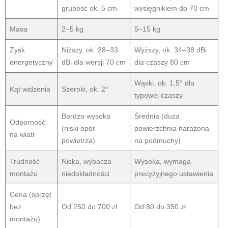
grubość ok. 5 cm
wysięgnikiem do 70 cm
Masa
2–5 kg
5–15 kg
Zysk
Niższy, ok. 28–33
Wyższy, ok. 34–38 dBi
energetyczny
dBi dla wersji 70 cm
dla czaszy 80 cm
Wąski, ok. 1,5° dla
Kąt widzenia
Szeroki, ok. 2°
typowej czaszy
Bardzo wysoka
Średnia (duża
Odporność
(niski opór
powierzchnia narażona
na wiatr
powietrza)
na podmuchy)
Trudność
Niska, wybacza
Wysoka, wymaga
montażu
niedokładności
precyzyjnego ustawienia
Cena (sprzęt
bez
Od 250 do 700 zł
Od 80 do 350 zł
montażu)