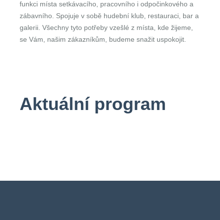
funkci místa setkávacího, pracovního i odpočinkového a
zábavního. Spojuje v sobě hudební klub, restauraci, bar a
galerii. Všechny tyto potřeby vzešlé z místa, kde žijeme,
se Vám, našim zákazníkům, budeme snažit uspokojit.
Aktuální program