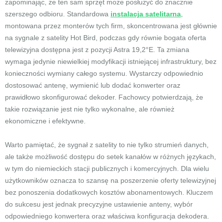
zapominając, że ten sam sprzęt może posłużyć do znacznie
szerszego odbioru. Standardowa
instalacja satelitarna
,
montowana przez monterów tych firm, skoncentrowana jest głównie
na sygnale z satelity Hot Bird, podczas gdy równie bogata oferta
telewizyjna dostępna jest z pozycji Astra 19,2°E. Ta zmiana
wymaga jedynie niewielkiej modyfikacji istniejącej infrastruktury, bez
konieczności wymiany całego systemu. Wystarczy odpowiednio
dostosować antenę, wymienić lub dodać konwerter oraz
prawidłowo skonfigurować dekoder. Fachowcy potwierdzają, że
takie rozwiązanie jest nie tylko wykonalne, ale również
ekonomiczne i efektywne.
Warto pamiętać, że sygnał z satelity to nie tylko strumień danych,
ale także możliwość dostępu do setek kanałów w różnych językach,
w tym do niemieckich stacji publicznych i komercyjnych. Dla wielu
użytkowników oznacza to szansę na poszerzenie oferty telewizyjnej
bez ponoszenia dodatkowych kosztów abonamentowych. Kluczem
do sukcesu jest jednak precyzyjne ustawienie anteny, wybór
odpowiedniego konwertera oraz właściwa konfiguracja dekodera.