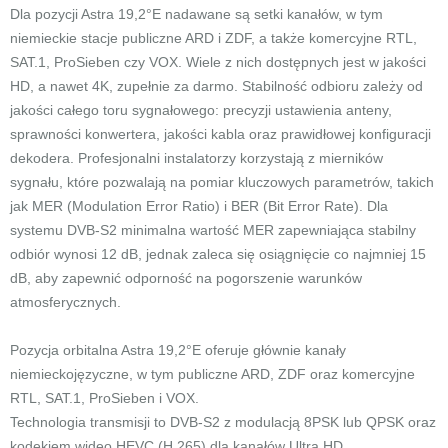
Dla pozycji Astra 19,2°E nadawane są setki kanałów, w tym
niemieckie stacje publiczne ARD i ZDF, a także komercyjne RTL,
SAT.1, ProSieben czy VOX. Wiele z nich dostępnych jest w jakości
HD, a nawet 4K, zupełnie za darmo. Stabilność odbioru zależy od
jakości całego toru sygnałowego: precyzji ustawienia anteny,
sprawności konwertera, jakości kabla oraz prawidłowej konfiguracji
dekodera. Profesjonalni instalatorzy korzystają z mierników
sygnału, które pozwalają na pomiar kluczowych parametrów, takich
jak MER (Modulation Error Ratio) i BER (Bit Error Rate). Dla
systemu DVB-S2 minimalna wartość MER zapewniająca stabilny
odbiór wynosi 12 dB, jednak zaleca się osiągnięcie co najmniej 15
dB, aby zapewnić odporność na pogorszenie warunków
atmosferycznych.
Pozycja orbitalna Astra 19,2°E oferuje głównie kanały
niemieckojęzyczne, w tym publiczne ARD, ZDF oraz komercyjne
RTL, SAT.1, ProSieben i VOX.
Technologia transmisji to DVB-S2 z modulacją 8PSK lub QPSK oraz
kodekiem wideo HEVC (H.265) dla kanałów Ultra HD.