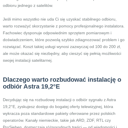
odbioru jednego z satelitów.
Jeśli mimo wszystko nie uda Ci się uzyskać stabilnego odbioru,
warto rozważyć skorzystanie z pomocy profesjonalnego instalatora.
Fachowiec dysponuje odpowiednim sprzętem pomiarowym i
doświadczeniem, które pozwolą szybko zdiagnozować problem i go
rozwiązać. Koszt takiej usługi wynosi zazwyczaj od 100 do 200 zł,
ale może okazać się niezbędny, aby cieszyć się pełnią możliwości
swojej instalacji satelitarnej.
Dlaczego warto rozbudować instalację o
odbiór Astra 19,2°E
Decydując się na rozbudowę instalacji o odbiór sygnału z Astra
19,2°E, zyskujesz dostęp do bogatej oferty telewizyjnej, która
wykracza poza standardowe pakiety oferowane przez polskich
operatorów. Kanały niemieckie, takie jak ARD, ZDF, RTL czy
ProSieben, dostarczają różnorodnych treści — od wiadomości i