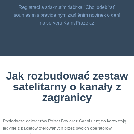
Registrací a stisknutím tlačítka "Chci odebírat"
souhlasím s pravidelným zasíláním novinek o dění
na serveru KamvPraze.cz
Jak rozbudować zestaw
satelitarny o kanały z
zagranicy
Posiadacze dekoderów Polsat Box oraz Canal+ często korzystają
jedynie z pakietów oferowanych przez swoich operatorów,