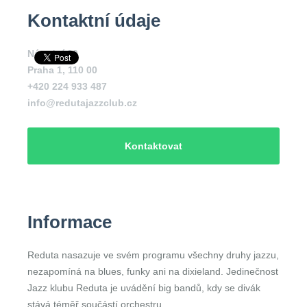
Kontaktní údaje
Národní 20
Praha 1
,
110 00
+420 224 933 487
info@redutajazzclub.cz
Kontaktovat
Informace
Reduta nasazuje ve svém programu všechny druhy jazzu,
nezapomíná na blues, funky ani na dixieland. Jedinečnost
Jazz klubu Reduta je uvádění big bandů, kdy se divák
stává téměř součástí orchestru.