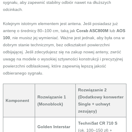
sygnału, aby zapewnić stabilny odbiór nawet na dłuższych
odcinkach.
Kolejnym istotnym elementem jest antena. Jeśli posiadasz już
antenę o średnicy 80–100 cm, taką jak
Corab ASC800M
lub
AOS
100
, nie musisz jej wymieniać. Ważne jest jednak, aby była ona w
dobrym stanie technicznym, bez odkształceń powierzchni
odbijającej. Jeśli zdecydujesz się na zakup nowej anteny, zwróć
uwagę na modele o wysokiej sztywności konstrukcji i precyzyjnej
powierzchni odblaskowej, które zapewnią lepszą jakość
odbieranego sygnału.
Rozwiązanie 2
Rozwiązanie 1
(Dodatkowy konwerter
Komponent
(Monoblock)
Single + uchwyt
zezujący)
TechniSat CR 710 S
Golden Interstar
(ok. 100–150 zł) +