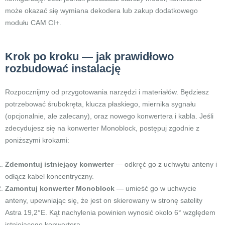
może okazać się wymiana dekodera lub zakup dodatkowego
modułu CAM CI+.
Krok po kroku — jak prawidłowo
rozbudować instalację
Rozpocznijmy od przygotowania narzędzi i materiałów. Będziesz
potrzebować śrubokręta, klucza płaskiego, miernika sygnału
(opcjonalnie, ale zalecany), oraz nowego konwertera i kabla. Jeśli
zdecydujesz się na konwerter Monoblock, postępuj zgodnie z
poniższymi krokami:
Zdemontuj istniejący konwerter
— odkręć go z uchwytu anteny i
odłącz kabel koncentryczny.
Zamontuj konwerter Monoblock
— umieść go w uchwycie
anteny, upewniając się, że jest on skierowany w stronę satelity
Astra 19,2°E. Kąt nachylenia powinien wynosić około 6° względem
istniejącego konwertera.