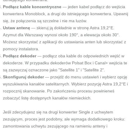
Podłącz kable koncentryczne
— jeden kabel podłącz do wejścia
konwertera Monoblock, a drugi do istniejącego konwertera. Upewnij
się, że połączenia są szczelne i nie ma luzów.
Ustaw antenę
— skieruj ją dokładnie w stronę Astra 19,2°E.
Azymut dla Warszawy wynosi około 190°, a elewacja około 30°.
Możesz skorzystać z aplikacji do ustawiania anten lub skorzystać z
pomocy instalatora.
Podłącz dekoder
— podłącz oba kable do odpowiednich wejść w
dekoderze. W przypadku dekoderów Polsat Box i Canal+ wejścia te
są zazwyczaj oznaczone jako "Satellite 1" i "Satellite 2".
Skonfiguruj dekoder
— przejdź do menu ustawień i wybierz opcję
wyszukiwania kanałów satelitarnych. Wybierz pozycję Astra 19,2°E i
rozpocznij skanowanie. Po zakończeniu procesu powinieneś
zobaczyć listę dostępnych kanałów niemieckich.
Jeśli zdecydujesz się na drugi konwerter Single z uchwytem
zezującym, proces jest podobny, ale wymaga dodatkowego kroku:
zamontowania uchwytu zezującego na ramieniu anteny i