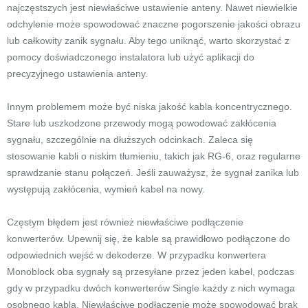
najczęstszych jest niewłaściwe ustawienie anteny. Nawet niewielkie
odchylenie może spowodować znaczne pogorszenie jakości obrazu
lub całkowity zanik sygnału. Aby tego uniknąć, warto skorzystać z
pomocy doświadczonego instalatora lub użyć aplikacji do
precyzyjnego ustawienia anteny.
Innym problemem może być niska jakość kabla koncentrycznego.
Stare lub uszkodzone przewody mogą powodować zakłócenia
sygnału, szczególnie na dłuższych odcinkach. Zaleca się
stosowanie kabli o niskim tłumieniu, takich jak RG-6, oraz regularne
sprawdzanie stanu połączeń. Jeśli zauważysz, że sygnał zanika lub
występują zakłócenia, wymień kabel na nowy.
Częstym błędem jest również niewłaściwe podłączenie
konwerterów. Upewnij się, że kable są prawidłowo podłączone do
odpowiednich wejść w dekoderze. W przypadku konwertera
Monoblock oba sygnały są przesyłane przez jeden kabel, podczas
gdy w przypadku dwóch konwerterów Single każdy z nich wymaga
osobnego kabla. Niewłaściwe podłączenie może spowodować brak