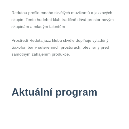
Redutou prošlo mnoho skvělých muzikantů a jazzových
skupin. Tento hudební klub tradičně dává prostor novým
skupinám a mladým talentům.
Prostředí Reduta jazz klubu skvěle doplňuje vyladěný
Saxofon bar v suterénních prostorách, otevíraný před
samotným zahájením produkce.
Aktuální program