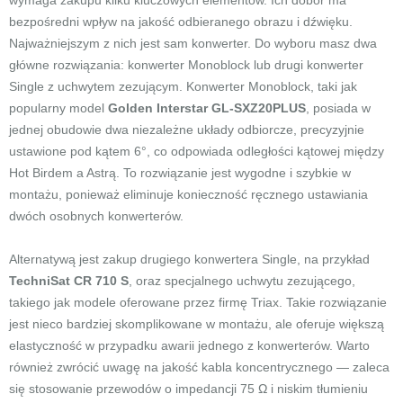
wymaga zakupu kilku kluczowych elementów. Ich dobór ma
bezpośredni wpływ na jakość odbieranego obrazu i dźwięku.
Najważniejszym z nich jest sam konwerter. Do wyboru masz dwa
główne rozwiązania: konwerter Monoblock lub drugi konwerter
Single z uchwytem zezującym. Konwerter Monoblock, taki jak
popularny model
Golden Interstar GL-SXZ20PLUS
, posiada w
jednej obudowie dwa niezależne układy odbiorcze, precyzyjnie
ustawione pod kątem 6°, co odpowiada odległości kątowej między
Hot Birdem a Astrą. To rozwiązanie jest wygodne i szybkie w
montażu, ponieważ eliminuje konieczność ręcznego ustawiania
dwóch osobnych konwerterów.
Alternatywą jest zakup drugiego konwertera Single, na przykład
TechniSat CR 710 S
, oraz specjalnego uchwytu zezującego,
takiego jak modele oferowane przez firmę Triax. Takie rozwiązanie
jest nieco bardziej skomplikowane w montażu, ale oferuje większą
elastyczność w przypadku awarii jednego z konwerterów. Warto
również zwrócić uwagę na jakość kabla koncentrycznego — zaleca
się stosowanie przewodów o impedancji 75 Ω i niskim tłumieniu