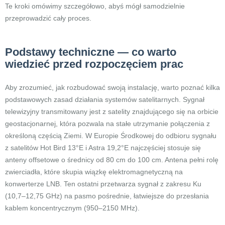
Te kroki omówimy szczegółowo, abyś mógł samodzielnie
przeprowadzić cały proces.
Podstawy techniczne — co warto
wiedzieć przed rozpoczęciem prac
Aby zrozumieć, jak rozbudować swoją instalację, warto poznać kilka
podstawowych zasad działania systemów satelitarnych. Sygnał
telewizyjny transmitowany jest z satelity znajdującego się na orbicie
geostacjonarnej, która pozwala na stałe utrzymanie połączenia z
określoną częścią Ziemi. W Europie Środkowej do odbioru sygnału
z satelitów Hot Bird 13°E i Astra 19,2°E najczęściej stosuje się
anteny offsetowe o średnicy od 80 cm do 100 cm. Antena pełni rolę
zwierciadła, które skupia wiązkę elektromagnetyczną na
konwerterze LNB. Ten ostatni przetwarza sygnał z zakresu Ku
(10,7–12,75 GHz) na pasmo pośrednie, łatwiejsze do przesłania
kablem koncentrycznym (950–2150 MHz).