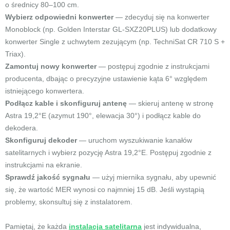
o średnicy 80–100 cm.
Wybierz odpowiedni konwerter
— zdecyduj się na konwerter
Monoblock (np. Golden Interstar GL-SXZ20PLUS) lub dodatkowy
konwerter Single z uchwytem zezującym (np. TechniSat CR 710 S +
Triax).
Zamontuj nowy konwerter
— postępuj zgodnie z instrukcjami
producenta, dbając o precyzyjne ustawienie kąta 6° względem
istniejącego konwertera.
Podłącz kable i skonfiguruj antenę
— skieruj antenę w stronę
Astra 19,2°E (azymut 190°, elewacja 30°) i podłącz kable do
dekodera.
Skonfiguruj dekoder
— uruchom wyszukiwanie kanałów
satelitarnych i wybierz pozycję Astra 19,2°E. Postępuj zgodnie z
instrukcjami na ekranie.
Sprawdź jakość sygnału
— użyj miernika sygnału, aby upewnić
się, że wartość MER wynosi co najmniej 15 dB. Jeśli wystąpią
problemy, skonsultuj się z instalatorem.
Pamiętaj, że każda
instalacja satelitarna
jest indywidualna,