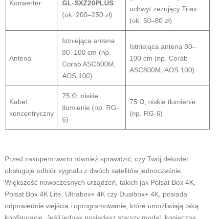
Konwerter
GL-SXZ20PLUS
uchwyt zezujący Triax
(ok. 200–250 zł)
(ok. 50–80 zł)
Istniejąca antena
Istniejąca antena 80–
80–100 cm (np.
Antena
100 cm (np. Corab
Corab ASC800M,
ASC800M, AOS 100)
AOS 100)
75 Ω, niskie
Kabel
75 Ω, niskie tłumienie
tłumienie (np. RG-
koncentryczny
(np. RG-6)
6)
Przed zakupem warto również sprawdzić, czy Twój dekoder
obsługuje odbiór sygnału z dwóch satelitów jednocześnie.
Większość nowoczesnych urządzeń, takich jak Polsat Box 4K,
Polsat Box 4K Lite, Ultrabox+ 4K czy Dualbox+ 4K, posiada
odpowiednie wejścia i oprogramowanie, które umożliwiają taką
konfigurację. Jeśli jednak posiadasz starszy model, konieczna