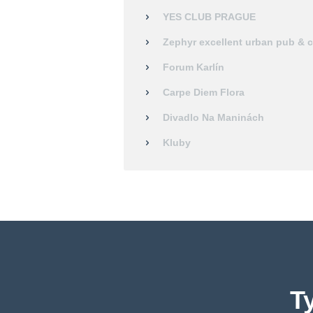
YES CLUB PRAGUE
Zephyr excellent urban pub & 
Forum Karlín
Carpe Diem Flora
Divadlo Na Maninách
Kluby
T