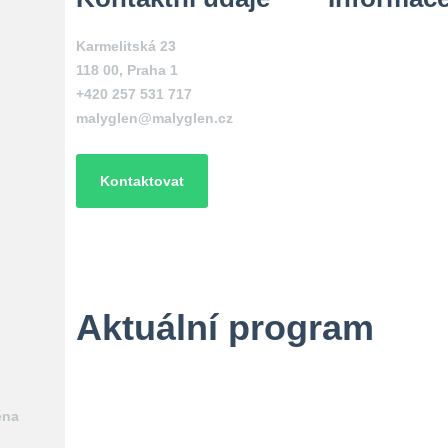
Karmelitská 23
118 00
,
Praha 1
+420 257 531 717
malyglen@malyglen.cz
Kontaktovat
Aktuální program
éna