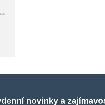
club
ydenní novinky a zajímavos