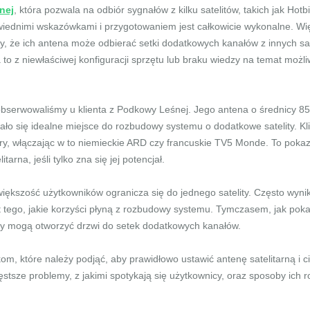
nej
, która pozwala na odbiór sygnałów z kilku satelitów, takich jak Hotb
iednimi wskazówkami i przygotowaniem jest całkowicie wykonalne. Wi
wy, że ich antena może odbierać setki dodatkowych kanałów z innych sat
ka to z niewłaściwej konfiguracji sprzętu lub braku wiedzy na temat moż
bserwowaliśmy u klienta z Podkowy Leśnej. Jego antena o średnicy 85
o się idealne miejsce do rozbudowy systemu o dodatkowe satelity. Kli
y, włączając w to niemieckie ARD czy francuskie TV5 Monde. To pokazu
rna, jeśli tylko zna się jej potencjał.
większość użytkowników ogranicza się do jednego satelity. Często wyn
t tego, jakie korzyści płyną z rozbudowy systemu. Tymczasem, jak pok
ny mogą otworzyć drzwi do setek dodatkowych kanałów.
kom, które należy podjąć, aby prawidłowo ustawić antenę satelitarną i 
ęstsze problemy, z jakimi spotykają się użytkownicy, oraz sposoby ich r