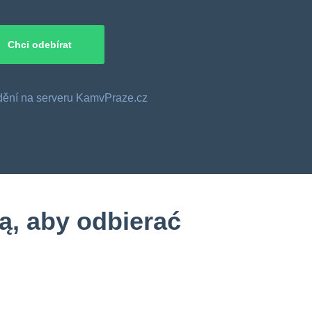
o dění na serveru KamvPraze.cz
ą, aby odbierać