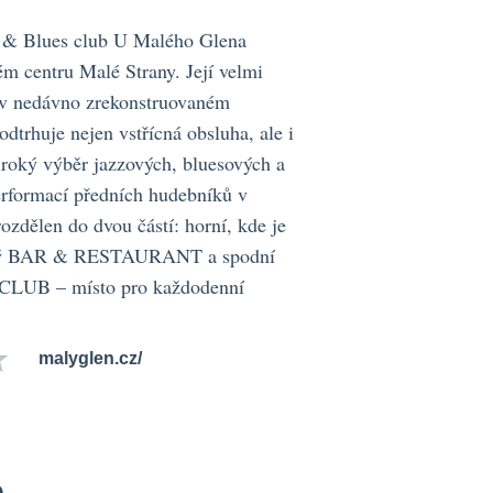
z & Blues club U Malého Glena
m centru Malé Strany. Její velmi
r v nedávno zrekonstruovaném
trhuje nejen vstřícná obsluha, ale i
iroký výběr jazzových, bluesových a
rformací předních hudebníků v
rozdělen do dvou částí: horní, kde je
rný BAR & RESTAURANT a spodní
LUB – místo pro každodenní
malyglen.cz/
e