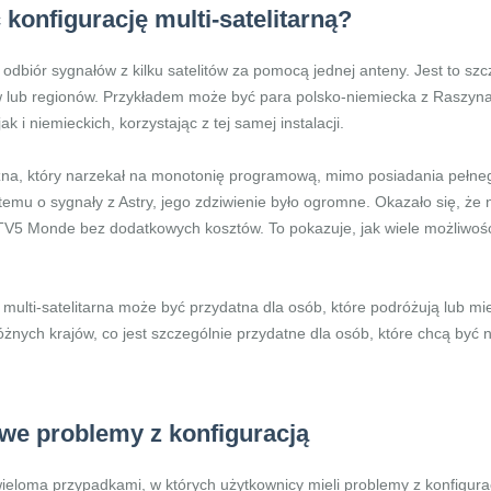
konfigurację multi-satelitarną?
 odbiór sygnałów z kilku satelitów za pomocą jednej anteny. Jest to sz
w lub regionów. Przykładem może być para polsko-niemiecka z Raszyna
 i niemieckich, korzystając z tej samej instalacji.
czna, który narzekał na monotonię programową, mimo posiadania pełne
mu o sygnały z Astry, jego zdziwienie było ogromne. Okazało się, że n
 TV5 Monde bez dodatkowych kosztów. To pokazuje, jak wiele możliwoś
multi-satelitarna może być przydatna dla osób, które podróżują lub mie
óżnych krajów, co jest szczególnie przydatne dla osób, które chcą by
we problemy z konfiguracją
ieloma przypadkami, w których użytkownicy mieli problemy z konfigurac