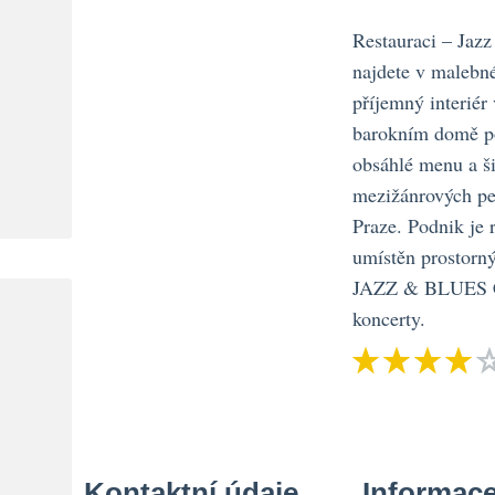
Restauraci – Jaz
najdete v malebné
příjemný interié
barokním domě pod
obsáhlé menu a š
mezižánrových pe
Praze. Podnik je 
umístěn prosto
JAZZ & BLUES C
koncerty.
Kontaktní údaje
Informac