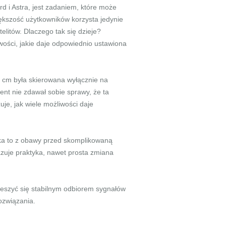
ird i Astra, jest zadaniem, które może
ększość użytkowników korzysta jedynie
elitów. Dlaczego tak się dzieje?
liwości, jakie daje odpowiednio ustawiona
 cm była skierowana wyłącznie na
ent nie zdawał sobie sprawy, że ta
je, jak wiele możliwości daje
ika to z obawy przed skomplikowaną
azuje praktyka, nawet prosta zmiana
cieszyć się stabilnym odbiorem sygnałów
ozwiązania.