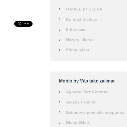
U MALÉHO GLENA
Kontaktní údaje
Informace
Názory klientu
Přidat názor
Mohlo by Vás také zajímat
Agharta Jazz Centrum
Arkády Pankrác
Balbínova poetická hospůdka
Blues Sklep