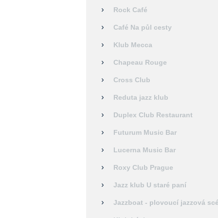
Rock Café
Café Na půl cesty
Klub Mecca
Chapeau Rouge
Cross Club
Reduta jazz klub
Duplex Club Restaurant
Futurum Music Bar
Lucerna Music Bar
Roxy Club Prague
Jazz klub U staré paní
Jazzboat - plovoucí jazzová sc