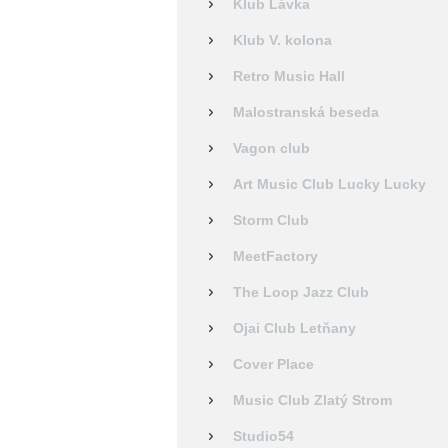
Klub Lávka
Klub V. kolona
Retro Music Hall
Malostranská beseda
Vagon club
Art Music Club Lucky Lucky
Storm Club
MeetFactory
The Loop Jazz Club
Ojai Club Letňany
Cover Place
Music Club Zlatý Strom
Studio54