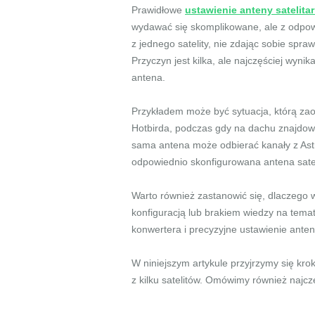
Prawidłowe
ustawienie anteny satelitar
wydawać się skomplikowane, ale z odpow
z jednego satelity, nie zdając sobie spra
Przyczyn jest kilka, ale najczęściej wyni
antena.
Przykładem może być sytuacja, którą zao
Hotbirda, podczas gdy na dachu znajdował
sama antena może odbierać kanały z Astr
odpowiednio skonfigurowana antena satelita
Warto również zastanowić się, dlaczego 
konfiguracją lub brakiem wiedzy na tema
konwertera i precyzyjne ustawienie ante
W niniejszym artykule przyjrzymy się kro
z kilku satelitów. Omówimy również najcz