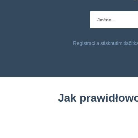
Registrací a stisknutím tlačí
Jak prawidłowo