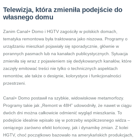
Telewizja, która zmieniła podejście do
własnego domu
Zanim Canal+ Domo i HGTV zagościły w polskich domach,
tematyka remontowa była traktowana jako niszowa. Programy o
urządzaniu mieszkań pojawiały się sporadycznie, głównie w
porannych pasmach lub na kanałach publicystycznych. Sytuacja
zmieniła się wraz z pojawieniem się dedykowanych kanałów, które
zaczęły emitować treści nie tylko o technicznych aspektach
remontów, ale także o designie, kolorystyce i funkcjonalności
przestrzeni.
Canal+ Domo postawił na szybkie, widowiskowe metamorfozy.
Programy takie jak „Remont w 48H” udowodniły, że nawet w ciągu
dwóch dni można całkowicie odmienić wygląd mieszkania. To
podejście idealnie wpisało się w potrzeby współczesnego widza –
ceniącego zarówno efekt końcowy, jak i dynamikę zmian. Z kolei
HGTV, choć początkowo bazowało na amerykańskich produkcjach,