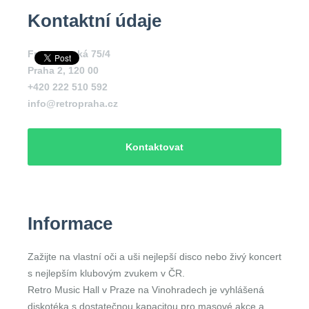
Kontaktní údaje
Francouzská 75/4
Praha 2
,
120 00
+420 222 510 592
info@retropraha.cz
Kontaktovat
Informace
Zažijte na vlastní oči a uši nejlepší disco nebo živý koncert
s nejlepším klubovým zvukem v ČR.
Retro Music Hall v Praze na Vinohradech je vyhlášená
diskotéka s dostatečnou kapacitou pro masové akce a