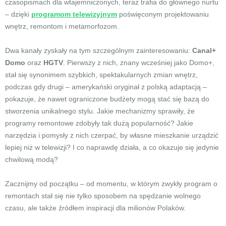
czasopismach dla wtajemniczonych, teraz trafia do głównego nurtu
– dzięki
programom telewizyjnym
poświęconym projektowaniu
wnętrz, remontom i metamorfozom.
Dwa kanały zyskały na tym szczególnym zainteresowaniu:
Canal+
Domo
oraz
HGTV
. Pierwszy z nich, znany wcześniej jako Domo+,
stał się synonimem szybkich, spektakularnych zmian wnętrz,
podczas gdy drugi – amerykański oryginał z polską adaptacją –
pokazuje, że nawet ograniczone budżety mogą stać się bazą do
stworzenia unikalnego stylu. Jakie mechanizmy sprawiły, że
programy remontowe zdobyły tak dużą popularność? Jakie
narzędzia i pomysły z nich czerpać, by własne mieszkanie urządzić
lepiej niż w telewizji? I co naprawdę działa, a co okazuje się jedynie
chwilową modą?
Zacznijmy od początku – od momentu, w którym zwykły program o
remontach stał się nie tylko sposobem na spędzanie wolnego
czasu, ale także źródłem inspiracji dla milionów Polaków.