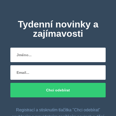
Tydenní novinky a
zajímavosti
Registrací a stisknutím tlačítka "Chci odebírat"