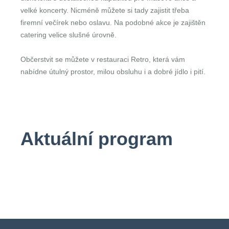
velké koncerty. Nicméně můžete si tady zajistit třeba
firemní večírek nebo oslavu. Na podobné akce je zajištěn
catering velice slušné úrovně.
Občerstvit se můžete v restauraci Retro, která vám
nabídne útulný prostor, milou obsluhu i a dobré jídlo i pití.
Aktuální program