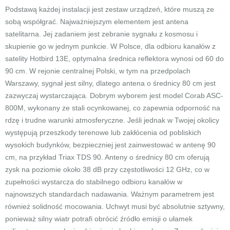
Podstawą każdej instalacji jest zestaw urządzeń, które muszą ze
sobą współgrać. Najważniejszym elementem jest antena
satelitarna. Jej zadaniem jest zebranie sygnału z kosmosu i
skupienie go w jednym punkcie. W Polsce, dla odbioru kanałów z
satelity Hotbird 13E, optymalna średnica reflektora wynosi od 60 do
90 cm. W rejonie centralnej Polski, w tym na przedpolach
Warszawy, sygnał jest silny, dlatego antena o średnicy 80 cm jest
zazwyczaj wystarczająca. Dobrym wyborem jest model Corab ASC-
800M, wykonany ze stali ocynkowanej, co zapewnia odporność na
rdzę i trudne warunki atmosferyczne. Jeśli jednak w Twojej okolicy
występują przeszkody terenowe lub zakłócenia od pobliskich
wysokich budynków, bezpieczniej jest zainwestować w antenę 90
cm, na przykład Triax TDS 90. Anteny o średnicy 80 cm oferują
zysk na poziomie około 38 dB przy częstotliwości 12 GHz, co w
zupełności wystarcza do stabilnego odbioru kanałów w
najnowszych standardach nadawania. Ważnym parametrem jest
również solidność mocowania. Uchwyt musi być absolutnie sztywny,
ponieważ silny wiatr potrafi obrócić źródło emisji o ułamek