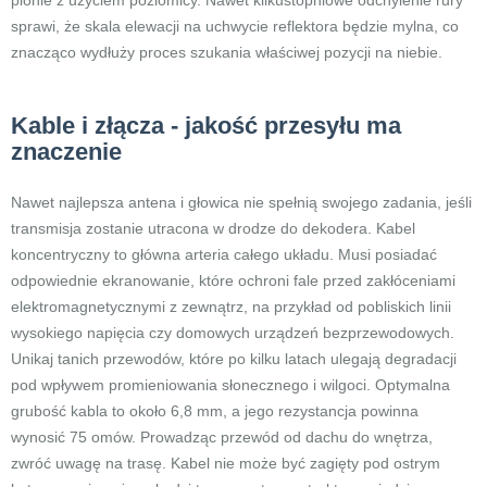
pionie z użyciem poziomicy. Nawet kilkustopniowe odchylenie rury
sprawi, że skala elewacji na uchwycie reflektora będzie mylna, co
znacząco wydłuży proces szukania właściwej pozycji na niebie.
Kable i złącza - jakość przesyłu ma
znaczenie
Nawet najlepsza antena i głowica nie spełnią swojego zadania, jeśli
transmisja zostanie utracona w drodze do dekodera. Kabel
koncentryczny to główna arteria całego układu. Musi posiadać
odpowiednie ekranowanie, które ochroni fale przed zakłóceniami
elektromagnetycznymi z zewnątrz, na przykład od pobliskich linii
wysokiego napięcia czy domowych urządzeń bezprzewodowych.
Unikaj tanich przewodów, które po kilku latach ulegają degradacji
pod wpływem promieniowania słonecznego i wilgoci. Optymalna
grubość kabla to około 6,8 mm, a jego rezystancja powinna
wynosić 75 omów. Prowadząc przewód od dachu do wnętrza,
zwróć uwagę na trasę. Kabel nie może być zagięty pod ostrym