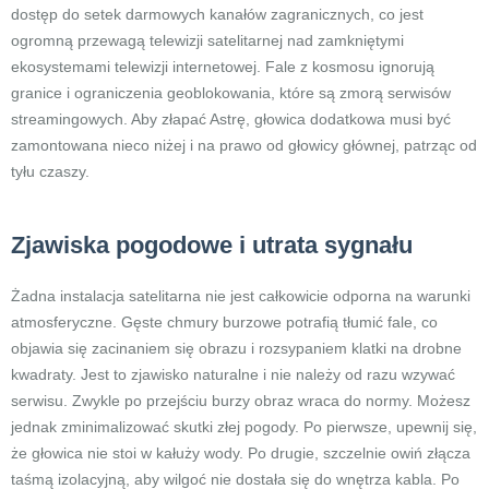
dostęp do setek darmowych kanałów zagranicznych, co jest
ogromną przewagą telewizji satelitarnej nad zamkniętymi
ekosystemami telewizji internetowej. Fale z kosmosu ignorują
granice i ograniczenia geoblokowania, które są zmorą serwisów
streamingowych. Aby złapać Astrę, głowica dodatkowa musi być
zamontowana nieco niżej i na prawo od głowicy głównej, patrząc od
tyłu czaszy.
Zjawiska pogodowe i utrata sygnału
Żadna instalacja satelitarna nie jest całkowicie odporna na warunki
atmosferyczne. Gęste chmury burzowe potrafią tłumić fale, co
objawia się zacinaniem się obrazu i rozsypaniem klatki na drobne
kwadraty. Jest to zjawisko naturalne i nie należy od razu wzywać
serwisu. Zwykle po przejściu burzy obraz wraca do normy. Możesz
jednak zminimalizować skutki złej pogody. Po pierwsze, upewnij się,
że głowica nie stoi w kałuży wody. Po drugie, szczelnie owiń złącza
taśmą izolacyjną, aby wilgoć nie dostała się do wnętrza kabla. Po