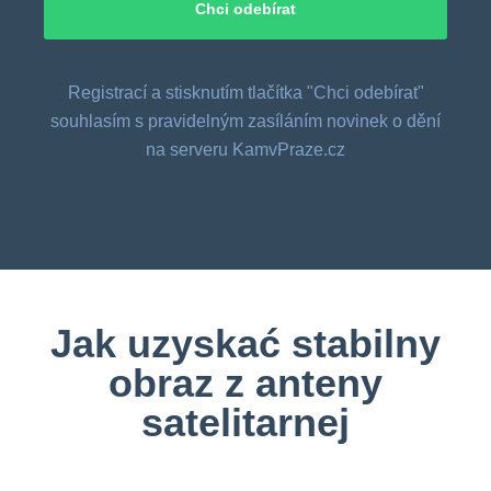
Registrací a stisknutím tlačítka "Chci odebírat"
souhlasím s pravidelným zasíláním novinek o dění
na serveru KamvPraze.cz
Jak uzyskać stabilny
obraz z anteny
satelitarnej