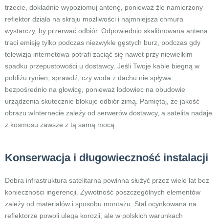
trzecie, dokładnie wypoziomuj antenę, ponieważ źle namierzony
reflektor działa na skraju możliwości i najmniejsza chmura
wystarczy, by przerwać odbiór. Odpowiednio skalibrowana antena
traci emisję tylko podczas niezwykle gęstych burz, podczas gdy
telewizja internetowa potrafi zaciąć się nawet przy niewielkim
spadku przepustowości u dostawcy. Jeśli Twoje kable biegną w
pobliżu rynien, sprawdź, czy woda z dachu nie spływa
bezpośrednio na głowicę, ponieważ lodowiec na obudowie
urządzenia skutecznie blokuje odbiór zimą. Pamiętaj, że jakość
obrazu wInternecie zależy od serwerów dostawcy, a satelita nadaje
z kosmosu zawsze z tą samą mocą.
Konserwacja i długowieczność instalacji
Dobra infrastruktura satelitarna powinna służyć przez wiele lat bez
konieczności ingerencji. Żywotność poszczególnych elementów
zależy od materiałów i sposobu montażu. Stal ocynkowana na
reflektorze powoli ulega korozji, ale w polskich warunkach