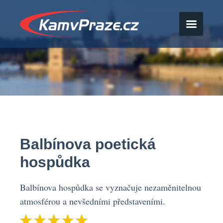
Balbínova poetická
hospůdka
Balbínova hospůdka se vyznačuje nezaměnitelnou
atmosférou a nevšedními představeními.