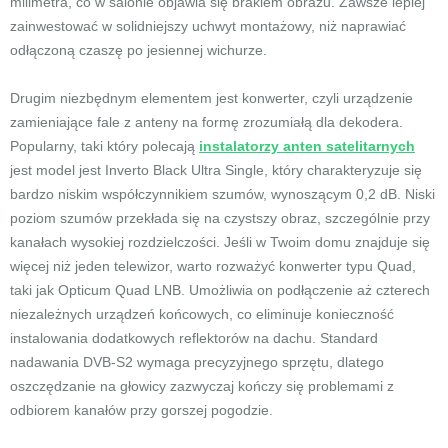
milimetra, co w salonie objawia się brakiem obrazu. Zawsze lepiej
zainwestować w solidniejszy uchwyt montażowy, niż naprawiać
odłączoną czaszę po jesiennej wichurze.
Drugim niezbędnym elementem jest konwerter, czyli urządzenie
zamieniające fale z anteny na formę zrozumiałą dla dekodera.
Popularny, taki który polecają
instalatorzy anten satelitarnych
jest model jest Inverto Black Ultra Single, który charakteryzuje się
bardzo niskim współczynnikiem szumów, wynoszącym 0,2 dB. Niski
poziom szumów przekłada się na czystszy obraz, szczególnie przy
kanałach wysokiej rozdzielczości. Jeśli w Twoim domu znajduje się
więcej niż jeden telewizor, warto rozważyć konwerter typu Quad,
taki jak Opticum Quad LNB. Umożliwia on podłączenie aż czterech
niezależnych urządzeń końcowych, co eliminuje konieczność
instalowania dodatkowych reflektorów na dachu. Standard
nadawania DVB-S2 wymaga precyzyjnego sprzętu, dlatego
oszczędzanie na głowicy zazwyczaj kończy się problemami z
odbiorem kanałów przy gorszej pogodzie.