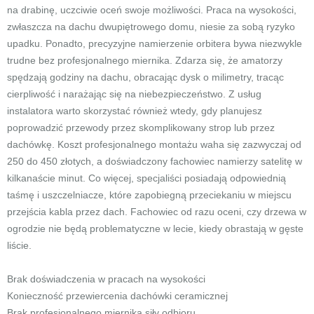
na drabinę, uczciwie oceń swoje możliwości. Praca na wysokości,
zwłaszcza na dachu dwupiętrowego domu, niesie za sobą ryzyko
upadku. Ponadto, precyzyjne namierzenie orbitera bywa niezwykle
trudne bez profesjonalnego miernika. Zdarza się, że amatorzy
spędzają godziny na dachu, obracając dysk o milimetry, tracąc
cierpliwość i narażając się na niebezpieczeństwo. Z usług
instalatora warto skorzystać również wtedy, gdy planujesz
poprowadzić przewody przez skomplikowany strop lub przez
dachówkę. Koszt profesjonalnego montażu waha się zazwyczaj od
250 do 450 złotych, a doświadczony fachowiec namierzy satelitę w
kilkanaście minut. Co więcej, specjaliści posiadają odpowiednią
taśmę i uszczelniacze, które zapobiegną przeciekaniu w miejscu
przejścia kabla przez dach. Fachowiec od razu oceni, czy drzewa w
ogrodzie nie będą problematyczne w lecie, kiedy obrastają w gęste
liście.
Brak doświadczenia w pracach na wysokości
Konieczność przewiercenia dachówki ceramicznej
Brak profesjonalnego miernika siły odbioru