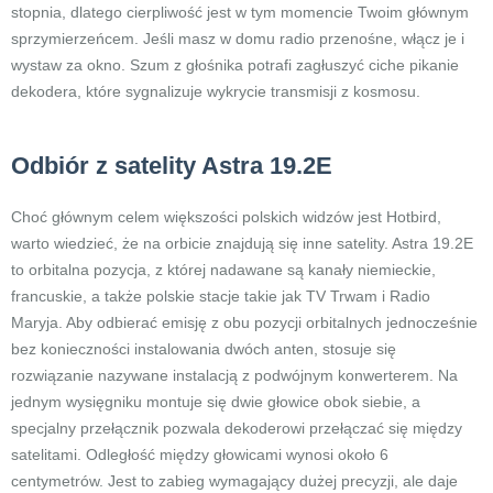
stopnia, dlatego cierpliwość jest w tym momencie Twoim głównym
sprzymierzeńcem. Jeśli masz w domu radio przenośne, włącz je i
wystaw za okno. Szum z głośnika potrafi zagłuszyć ciche pikanie
dekodera, które sygnalizuje wykrycie transmisji z kosmosu.
Odbiór z satelity Astra 19.2E
Choć głównym celem większości polskich widzów jest Hotbird,
warto wiedzieć, że na orbicie znajdują się inne satelity. Astra 19.2E
to orbitalna pozycja, z której nadawane są kanały niemieckie,
francuskie, a także polskie stacje takie jak TV Trwam i Radio
Maryja. Aby odbierać emisję z obu pozycji orbitalnych jednocześnie
bez konieczności instalowania dwóch anten, stosuje się
rozwiązanie nazywane instalacją z podwójnym konwerterem. Na
jednym wysięgniku montuje się dwie głowice obok siebie, a
specjalny przełącznik pozwala dekoderowi przełączać się między
satelitami. Odległość między głowicami wynosi około 6
centymetrów. Jest to zabieg wymagający dużej precyzji, ale daje