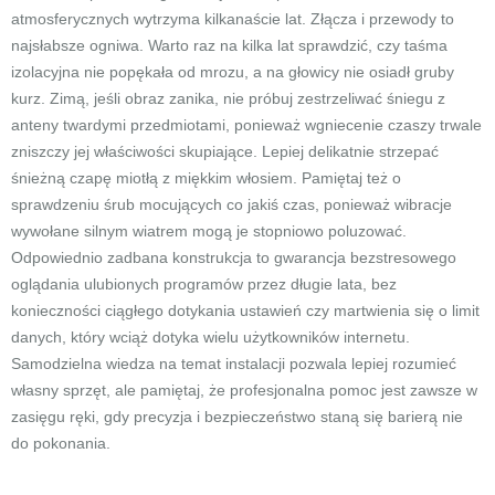
atmosferycznych wytrzyma kilkanaście lat. Złącza i przewody to
najsłabsze ogniwa. Warto raz na kilka lat sprawdzić, czy taśma
izolacyjna nie popękała od mrozu, a na głowicy nie osiadł gruby
kurz. Zimą, jeśli obraz zanika, nie próbuj zestrzeliwać śniegu z
anteny twardymi przedmiotami, ponieważ wgniecenie czaszy trwale
zniszczy jej właściwości skupiające. Lepiej delikatnie strzepać
śnieżną czapę miotłą z miękkim włosiem. Pamiętaj też o
sprawdzeniu śrub mocujących co jakiś czas, ponieważ wibracje
wywołane silnym wiatrem mogą je stopniowo poluzować.
Odpowiednio zadbana konstrukcja to gwarancja bezstresowego
oglądania ulubionych programów przez długie lata, bez
konieczności ciągłego dotykania ustawień czy martwienia się o limit
danych, który wciąż dotyka wielu użytkowników internetu.
Samodzielna wiedza na temat instalacji pozwala lepiej rozumieć
własny sprzęt, ale pamiętaj, że profesjonalna pomoc jest zawsze w
zasięgu ręki, gdy precyzja i bezpieczeństwo staną się barierą nie
do pokonania.