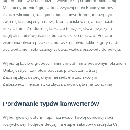
kątem, ponieważ uszkodzi to wewnętrzną strukturę miedzianą.
Minimalny promień gięcia to zazwyczaj około 5 centymetrów.
Złącza wkręcane, łączące kabel z konwerterem, muszą być
zaciśnięte specjalnym narzędziem zaciskowym, a nie obcięte
nożyczkami. Źle dociśnięte złącze to najczęstsza przyczyna
nagłych spadków jakości obrazu w czasie deszczu. Podczas
wiercenia otworu przez ścianę, wykręć otwór lekko z góry na dół,
aby woda nie miała szansy spływać wzdłuż przewodu do pokoju.
Wybieraj kable o grubości minimum 6,8 mm z podwójnym ekranem
Unikaj ostrych zakrętów podczas prowadzenia trasy
Zaciśnij złącza specjalnym narzędziem zaciskowym
Zabezpiecz miejsce styku złącza z głowicą taśmą izolacyjną
Porównanie typów konwerterów
Wybór głowicy determinuje możliwości Twojej domowej sieci
rozrywkowej. Podjęcie decyzji na etapie zakupów oszczędzi Ci