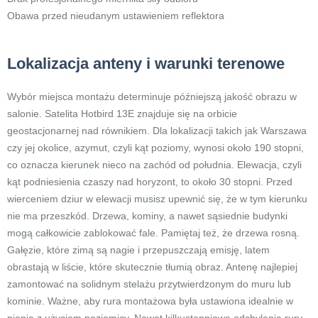
Obawa przed nieudanym ustawieniem reflektora
Lokalizacja anteny i warunki terenowe
Wybór miejsca montażu determinuje późniejszą jakość obrazu w
salonie. Satelita Hotbird 13E znajduje się na orbicie
geostacjonarnej nad równikiem. Dla lokalizacji takich jak Warszawa
czy jej okolice, azymut, czyli kąt poziomy, wynosi około 190 stopni,
co oznacza kierunek nieco na zachód od południa. Elewacja, czyli
kąt podniesienia czaszy nad horyzont, to około 30 stopni. Przed
wierceniem dziur w elewacji musisz upewnić się, że w tym kierunku
nie ma przeszkód. Drzewa, kominy, a nawet sąsiednie budynki
mogą całkowicie zablokować fale. Pamiętaj też, że drzewa rosną.
Gałęzie, które zimą są nagie i przepuszczają emisję, latem
obrastają w liście, które skutecznie tłumią obraz. Antenę najlepiej
zamontować na solidnym stelażu przytwierdzonym do muru lub
kominie. Ważne, aby rura montażowa była ustawiona idealnie w