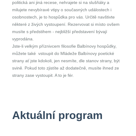
politická ani jiná recese, nehrajete si na slušňáky a
milujete nevybíravé vtipy o současných událostech i
osobnostech, je to hospůdka pro vás. Určitě navštivte
některé z živých vystoupení. Rezervovat si místo ovšem
musíte s předstihem - nejbližší představení bývají
vyprodána.
Jste-li velkým příznivcem filosofie Balbínovy hospůdky,
můžete také vstoupit do Mládeže Balbínovy poetické
strany ať jste kdokoli, jen nesmíte, dle stanov strany, být
svině. Pokud toto zjistíte až dodatečně, musíte ihned ze
strany zase vystoupit. A to je fér.
Aktuální program