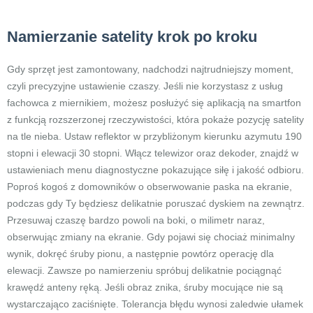
Namierzanie satelity krok po kroku
Gdy sprzęt jest zamontowany, nadchodzi najtrudniejszy moment,
czyli precyzyjne ustawienie czaszy. Jeśli nie korzystasz z usług
fachowca z miernikiem, możesz posłużyć się aplikacją na smartfon
z funkcją rozszerzonej rzeczywistości, która pokaże pozycję satelity
na tle nieba. Ustaw reflektor w przybliżonym kierunku azymutu 190
stopni i elewacji 30 stopni. Włącz telewizor oraz dekoder, znajdź w
ustawieniach menu diagnostyczne pokazujące siłę i jakość odbioru.
Poproś kogoś z domowników o obserwowanie paska na ekranie,
podczas gdy Ty będziesz delikatnie poruszać dyskiem na zewnątrz.
Przesuwaj czaszę bardzo powoli na boki, o milimetr naraz,
obserwując zmiany na ekranie. Gdy pojawi się chociaż minimalny
wynik, dokręć śruby pionu, a następnie powtórz operację dla
elewacji. Zawsze po namierzeniu spróbuj delikatnie pociągnąć
krawędź anteny ręką. Jeśli obraz znika, śruby mocujące nie są
wystarczająco zaciśnięte. Tolerancja błędu wynosi zaledwie ułamek