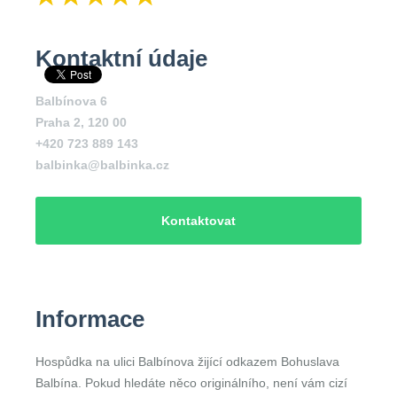
Kontaktní údaje
Balbínova 6
Praha 2
,
120 00
+420 723 889 143
balbinka@balbinka.cz
Kontaktovat
Informace
Hospůdka na ulici Balbínova žijící odkazem Bohuslava
Balbína. Pokud hledáte něco originálního, není vám cizí