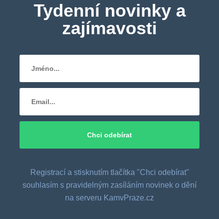
Tydenní novinky a
zajímavosti
Registrací a stisknutím tlačítka "Chci odebírat"
souhlasím s pravidelným zasíláním novinek o dění
na serveru KamvPraze.cz