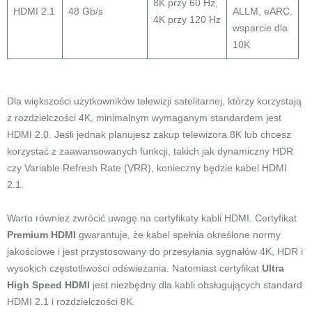
8K przy 60 Hz,
HDMI 2.1
48 Gb/s
ALLM, eARC,
4K przy 120 Hz
wsparcie dla
10K
Dla większości użytkowników telewizji satelitarnej, którzy korzystają
z rozdzielczości 4K, minimalnym wymaganym standardem jest
HDMI 2.0. Jeśli jednak planujesz zakup telewizora 8K lub chcesz
korzystać z zaawansowanych funkcji, takich jak dynamiczny HDR
czy Variable Refresh Rate (VRR), konieczny będzie kabel HDMI
2.1.
Warto również zwrócić uwagę na certyfikaty kabli HDMI. Certyfikat
Premium HDMI
gwarantuje, że kabel spełnia określone normy
jakościowe i jest przystosowany do przesyłania sygnałów 4K, HDR i
wysokich częstotliwości odświeżania. Natomiast certyfikat
Ultra
High Speed HDMI
jest niezbędny dla kabli obsługujących standard
HDMI 2.1 i rozdzielczości 8K.