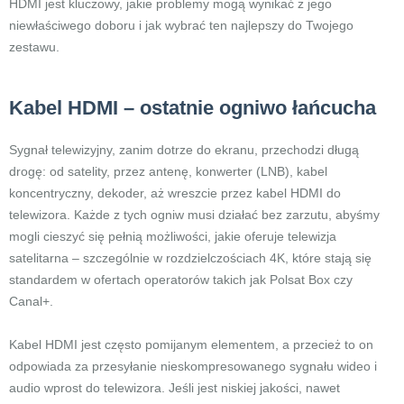
HDMI jest kluczowy, jakie problemy mogą wynikać z jego
niewłaściwego doboru i jak wybrać ten najlepszy do Twojego
zestawu.
Kabel HDMI – ostatnie ogniwo łańcucha
Sygnał telewizyjny, zanim dotrze do ekranu, przechodzi długą
drogę: od satelity, przez antenę, konwerter (LNB), kabel
koncentryczny, dekoder, aż wreszcie przez kabel HDMI do
telewizora. Każde z tych ogniw musi działać bez zarzutu, abyśmy
mogli cieszyć się pełnią możliwości, jakie oferuje telewizja
satelitarna – szczególnie w rozdzielczościach 4K, które stają się
standardem w ofertach operatorów takich jak Polsat Box czy
Canal+.
Kabel HDMI jest często pomijanym elementem, a przecież to on
odpowiada za przesyłanie nieskompresowanego sygnału wideo i
audio wprost do telewizora. Jeśli jest niskiej jakości, nawet