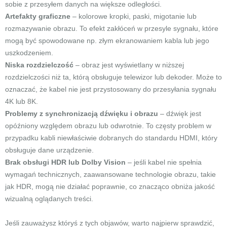
sobie z przesyłem danych na większe odległości.
Artefakty graficzne
– kolorowe kropki, paski, migotanie lub
rozmazywanie obrazu. To efekt zakłóceń w przesyle sygnału, które
mogą być spowodowane np. złym ekranowaniem kabla lub jego
uszkodzeniem.
Niska rozdzielczość
– obraz jest wyświetlany w niższej
rozdzielczości niż ta, którą obsługuje telewizor lub dekoder. Może to
oznaczać, że kabel nie jest przystosowany do przesyłania sygnału
4K lub 8K.
Problemy z synchronizacją dźwięku i obrazu
– dźwięk jest
opóźniony względem obrazu lub odwrotnie. To częsty problem w
przypadku kabli niewłaściwie dobranych do standardu HDMI, który
obsługuje dane urządzenie.
Brak obsługi HDR lub Dolby Vision
– jeśli kabel nie spełnia
wymagań technicznych, zaawansowane technologie obrazu, takie
jak HDR, mogą nie działać poprawnie, co znacząco obniża jakość
wizualną oglądanych treści.
Jeśli zauważysz któryś z tych objawów, warto najpierw sprawdzić,