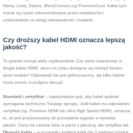
Hama, Lindy, Delock, MicroConnect czy PremiumCord. Kable tych
marek są często rekomendowane przez instalatorów i
użytkowników za swoją niezawodność i trwałość.
Czy droższy kabel HDMI oznacza lepszą
jakość?
To pytanie nurtuje wielu użytkowników. Czy warto inwestować w
drogie kable HDMI, skoro na rynku dostępne są również bardzo
tanie modele? Odpowiedź nie jest jednoznaczna, ale kilka faktów
może pomóc w podjęciu decyzji:
Standard i certyfikat
– najważniejsze jest, aby kabel spełniał
wymagania techniczne Twojego sprzętu. Jeśli kabel ma odpowiedni
certyfikat (np. Premium HDMI lub Ultra High Speed HDMI), oznacza
to, że jest przystosowany do przesyłania sygnału w wysokiej
jakości. Cena nie zawsze idzie w parze z jakością, ale certyfikat tak.
Długość kabla
– w przypadku krótkich kabli (do 2 metrów) różnice