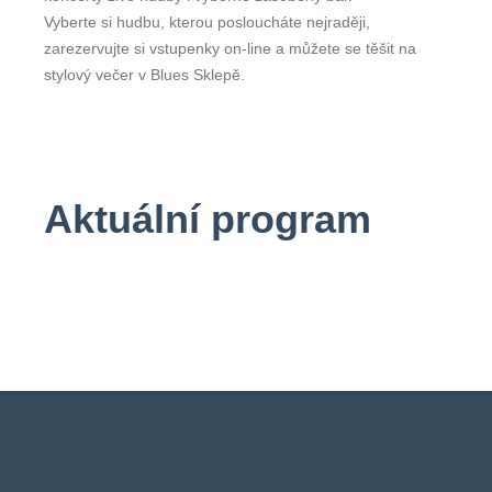
Vyberte si hudbu, kterou posloucháte nejraději,
zarezervujte si vstupenky on-line a můžete se těšit na
stylový večer v Blues Sklepě.
Aktuální program