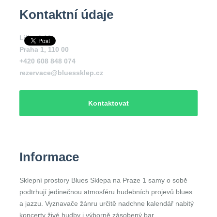
Kontaktní údaje
Liliová 10
Praha 1
,
110 00
+420 608 848 074
rezervace@bluessklep.cz
Kontaktovat
Informace
Sklepní prostory Blues Sklepa na Praze 1 samy o sobě
podtrhují jedinečnou atmosféru hudebních projevů blues
a jazzu. Vyznavače žánru určitě nadchne kalendář nabitý
koncerty živé hudby i výborně zásobený bar.