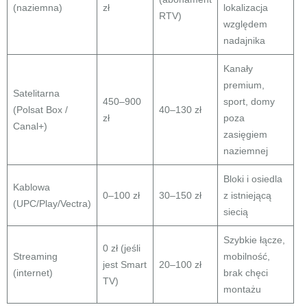
(naziemna)
zł
lokalizacja
RTV)
względem
nadajnika
Kanały
premium,
Satelitarna
450–900
sport, domy
(Polsat Box /
40–130 zł
zł
poza
Canal+)
zasięgiem
naziemnej
Bloki i osiedla
Kablowa
0–100 zł
30–150 zł
z istniejącą
(UPC/Play/Vectra)
siecią
Szybkie łącze,
0 zł (jeśli
Streaming
mobilność,
jest Smart
20–100 zł
(internet)
brak chęci
TV)
montażu