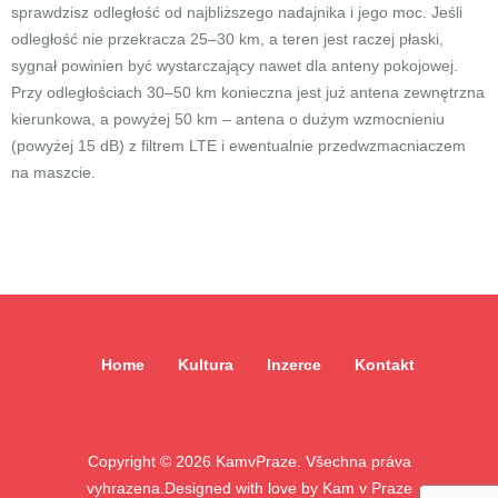
sprawdzisz odległość od najbliższego nadajnika i jego moc. Jeśli
odległość nie przekracza 25–30 km, a teren jest raczej płaski,
sygnał powinien być wystarczający nawet dla anteny pokojowej.
Przy odległościach 30–50 km konieczna jest już antena zewnętrzna
kierunkowa, a powyżej 50 km – antena o dużym wzmocnieniu
(powyżej 15 dB) z filtrem LTE i ewentualnie przedwzmacniaczem
na maszcie.
Home
Kultura
Inzerce
Kontakt
Copyright ©
2026
KamvPraze. Všechna práva
vyhrazena.
Designed with love by
Kam v Praze