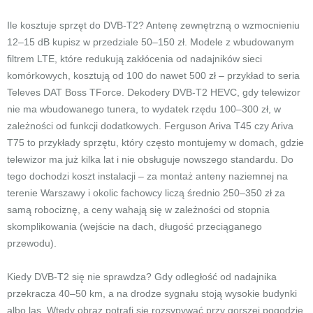
Ile kosztuje sprzęt do DVB-T2? Antenę zewnętrzną o wzmocnieniu
12–15 dB kupisz w przedziale 50–150 zł. Modele z wbudowanym
filtrem LTE, które redukują zakłócenia od nadajników sieci
komórkowych, kosztują od 100 do nawet 500 zł – przykład to seria
Televes DAT Boss TForce. Dekodery DVB-T2 HEVC, gdy telewizor
nie ma wbudowanego tunera, to wydatek rzędu 100–300 zł, w
zależności od funkcji dodatkowych. Ferguson Ariva T45 czy Ariva
T75 to przykłady sprzętu, który często montujemy w domach, gdzie
telewizor ma już kilka lat i nie obsługuje nowszego standardu. Do
tego dochodzi koszt instalacji – za montaż anteny naziemnej na
terenie Warszawy i okolic fachowcy liczą średnio 250–350 zł za
samą robociznę, a ceny wahają się w zależności od stopnia
skomplikowania (wejście na dach, długość przeciąganego
przewodu).
Kiedy DVB-T2 się nie sprawdza? Gdy odległość od nadajnika
przekracza 40–50 km, a na drodze sygnału stoją wysokie budynki
albo las. Wtedy obraz potrafi się rozsypywać przy gorszej pogodzie.