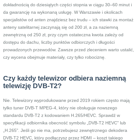
dokładnością do dziesiątych części stopnia w ciągu 30–60 minut i
da gwarancję na wykonaną usługę. W Warszawie i okolicach
specjalistów od anten znajdziesz bez trudu – ich stawki za montaż
anteny satelitarnej zaczynają się od 200 zł, a za naziemną
zewnętrzną od 250 zł, przy czym ostateczna kwota zależy od
dostępu do dachu, liczby punktów odbiorczych i długości
prowadzonych przewodów. Zawsze przed zleceniem warto ustalić,
czy wycena obejmuje materiały, czy tylko robociznę.
Czy każdy telewizor odbiera naziemną
telewizję DVB-T2?
Nie. Telewizory wyprodukowane przed 2019 rokiem często mają
tylko tuner DVB-T MPEG-4, który nie obsługuje nowszego
standardu DVB-T2 z kodowaniem H.265/HEVC. Sprawdź w
specyfikacji odbiornika obecność symbolu „DVB-T2 HEVC" lub
„H.265". Jeśli go nie ma, potrzebujesz zewnętrznego dekodera
DVB-T2 HEVC, który podłączysz przez HDMI – koszt takiego