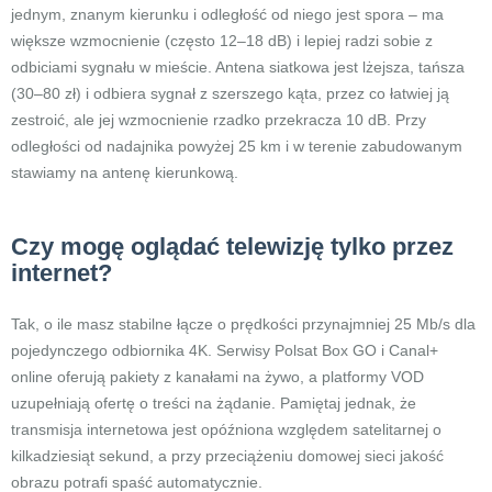
jednym, znanym kierunku i odległość od niego jest spora – ma
większe wzmocnienie (często 12–18 dB) i lepiej radzi sobie z
odbiciami sygnału w mieście. Antena siatkowa jest lżejsza, tańsza
(30–80 zł) i odbiera sygnał z szerszego kąta, przez co łatwiej ją
zestroić, ale jej wzmocnienie rzadko przekracza 10 dB. Przy
odległości od nadajnika powyżej 25 km i w terenie zabudowanym
stawiamy na antenę kierunkową.
Czy mogę oglądać telewizję tylko przez
internet?
Tak, o ile masz stabilne łącze o prędkości przynajmniej 25 Mb/s dla
pojedynczego odbiornika 4K. Serwisy Polsat Box GO i Canal+
online oferują pakiety z kanałami na żywo, a platformy VOD
uzupełniają ofertę o treści na żądanie. Pamiętaj jednak, że
transmisja internetowa jest opóźniona względem satelitarnej o
kilkadziesiąt sekund, a przy przeciążeniu domowej sieci jakość
obrazu potrafi spaść automatycznie.