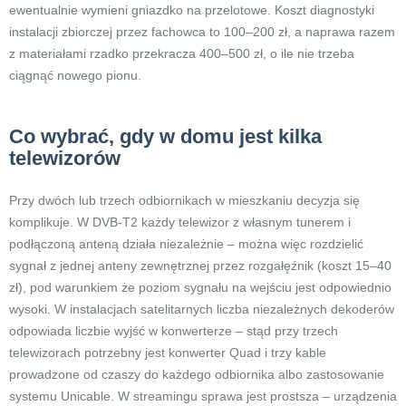
ewentualnie wymieni gniazdko na przelotowe. Koszt diagnostyki
instalacji zbiorczej przez fachowca to 100–200 zł, a naprawa razem
z materiałami rzadko przekracza 400–500 zł, o ile nie trzeba
ciągnąć nowego pionu.
Co wybrać, gdy w domu jest kilka
telewizorów
Przy dwóch lub trzech odbiornikach w mieszkaniu decyzja się
komplikuje. W DVB-T2 każdy telewizor z własnym tunerem i
podłączoną anteną działa niezależnie – można więc rozdzielić
sygnał z jednej anteny zewnętrznej przez rozgałęźnik (koszt 15–40
zł), pod warunkiem że poziom sygnału na wejściu jest odpowiednio
wysoki. W instalacjach satelitarnych liczba niezależnych dekoderów
odpowiada liczbie wyjść w konwerterze – stąd przy trzech
telewizorach potrzebny jest konwerter Quad i trzy kable
prowadzone od czaszy do każdego odbiornika albo zastosowanie
systemu Unicable. W streamingu sprawa jest prostsza – urządzenia