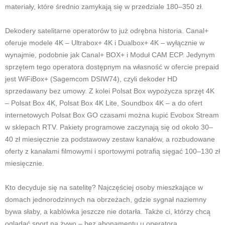
materiały, które średnio zamykają się w przedziale 180–350 zł.
Dekodery satelitarne operatorów to już odrębna historia. Canal+
oferuje modele 4K – Ultrabox+ 4K i Dualbox+ 4K – wyłącznie w
wynajmie, podobnie jak Canal+ BOX+ i Moduł CAM ECP. Jedynym
sprzętem tego operatora dostępnym na własność w ofercie prepaid
jest WiFiBox+ (Sagemcom DSIW74), czyli dekoder HD
sprzedawany bez umowy. Z kolei Polsat Box wypożycza sprzęt 4K
– Polsat Box 4K, Polsat Box 4K Lite, Soundbox 4K – a do ofert
internetowych Polsat Box GO czasami można kupić Evobox Stream
w sklepach RTV. Pakiety programowe zaczynają się od około 30–
40 zł miesięcznie za podstawowy zestaw kanałów, a rozbudowane
oferty z kanałami filmowymi i sportowymi potrafią sięgać 100–130 zł
miesięcznie.
Kto decyduje się na satelitę? Najczęściej osoby mieszkające w
domach jednorodzinnych na obrzeżach, gdzie sygnał naziemny
bywa słaby, a kablówka jeszcze nie dotarła. Także ci, którzy chcą
oglądać sport na żywo – bez abonamentu u operatora