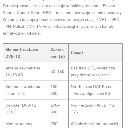
Druga sprawa: jeśli klient oczekuje kanałów premium – Eleven
Sports, Canal+ Sport, HBO – naziemna telewizja ich nie dostarczy.
W zamian dostaje jednak zestaw darmowych stacji: TVP1, TVP2,
TVN, Polsat, TV4, TV Puls i kilkadziesiąt innych, w tym kanały
tematyczne i lokalne.
Element zestawu
Zakres
Uwagi
DVB-T2
cen (zł)
Antena zewnętrzna
Bez filtra LTE, wystarcza
50–150
12–15 dB
przy dobrej lokalizacji
Antena zewnętrzna z
100–
Np. Televes DAT Boss
filtrem LTE
500
TForce, Dipol serii 5G
Dekoder DVB-T2
100–
Np. Ferguson Ariva T45,
HEVC
300
T75
Montaż anteny
250–
W zależności od trudności,