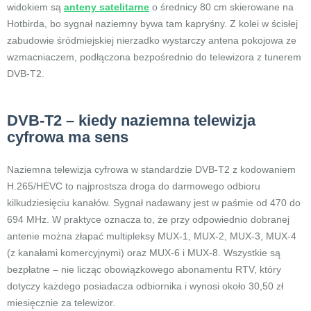
widokiem są
anteny satelitarne
o średnicy 80 cm skierowane na
Hotbirda, bo sygnał naziemny bywa tam kapryśny. Z kolei w ścisłej
zabudowie śródmiejskiej nierzadko wystarczy antena pokojowa ze
wzmacniaczem, podłączona bezpośrednio do telewizora z tunerem
DVB-T2.
DVB-T2 – kiedy naziemna telewizja
cyfrowa ma sens
Naziemna telewizja cyfrowa w standardzie DVB-T2 z kodowaniem
H.265/HEVC to najprostsza droga do darmowego odbioru
kilkudziesięciu kanałów. Sygnał nadawany jest w paśmie od 470 do
694 MHz. W praktyce oznacza to, że przy odpowiednio dobranej
antenie można złapać multipleksy MUX-1, MUX-2, MUX-3, MUX-4
(z kanałami komercyjnymi) oraz MUX-6 i MUX-8. Wszystkie są
bezpłatne – nie licząc obowiązkowego abonamentu RTV, który
dotyczy każdego posiadacza odbiornika i wynosi około 30,50 zł
miesięcznie za telewizor.