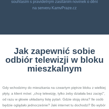
souhlasím s pravidelným zasíláním novinek o dění
na serveru KamvPraze.cz
Jak zapewnić sobie
odbiór telewizji w bloku
mieszkalnym
Gdy wchodzimy do mieszkania na czwartym piętrze bloku z wielkiej
płyty, a klient mówi: „chcę telewizję, tylko żeby działała bez zacięć",
od razu w głowie układamy listę pytań. Gdzie stoją okna? Ile osób
będzie oglądało jednocześnie? Jaki internet tu dochodzi? Bo wybór