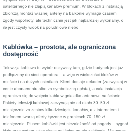
satelitarnego nie złapią kanałów premium. W blokach z instalacją
zbiorczą montaż własnej anteny na balkonie wymaga czasem
zgody wspólnoty, ale technicznie jest jak najbardziej wykonalny, o
ile jest czysty widok na południowe niebo.
Kablówka – prostota, ale ograniczona
dostępność
Telewizja kablowa to wybór oczywisty tam, gdzie budynek jest już
podłączony do sieci operatora – a więc w większości bloków w
mieście i na dużych osiedlach. Klient dostaje dekoder (zazwyczaj w
cenie abonamentu albo za symboliczną opłatą), a cała instalacja
ogranicza się do wpięcia kabla w gniazdko antenowe na ścianie.
Pakiety telewizji kablowej zaczynają się od około 30–50 zł
miesięcznie za zestaw kilkudziesięciu kanałów, a z internetem i
telefonem tworzą oferty łączone w granicach 70–150 zł
miesięcznie. Plusem kablówki jest niezależność od pogody – sygnał
idzie przewodem, więc ulewa ani śnieg go nie zakłócają. Minusem: