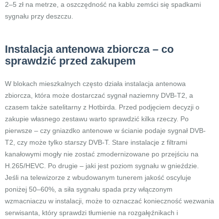
2–5 zł na metrze, a oszczędność na kablu zemści się spadkami
sygnału przy deszczu.
Instalacja antenowa zbiorcza – co
sprawdzić przed zakupem
W blokach mieszkalnych często działa instalacja antenowa
zbiorcza, która może dostarczać sygnał naziemny DVB-T2, a
czasem także satelitarny z Hotbirda. Przed podjęciem decyzji o
zakupie własnego zestawu warto sprawdzić kilka rzeczy. Po
pierwsze – czy gniazdko antenowe w ścianie podaje sygnał DVB-
T2, czy może tylko starszy DVB-T. Stare instalacje z filtrami
kanałowymi mogły nie zostać zmodernizowane po przejściu na
H.265/HEVC. Po drugie – jaki jest poziom sygnału w gnieździe.
Jeśli na telewizorze z wbudowanym tunerem jakość oscyluje
poniżej 50–60%, a siła sygnału spada przy włączonym
wzmacniaczu w instalacji, może to oznaczać konieczność wezwania
serwisanta, który sprawdzi tłumienie na rozgałęźnikach i