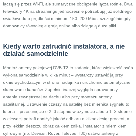
łączą się przez Wi-Fi, ale sumaryczne obciążenie łącza rośnie. Dwa
telewizory 4K na streamingu jednocześnie potrzebują już solidnego
światłowodu o prędkości minimum 150–200 Mb/s, szczególnie gdy
domownicy równolegle grają online albo ściągają duże pliki.
Kiedy warto zatrudnić instalatora, a nie
działać samodzielnie
Montaż anteny pokojowej DVB-T2 to zadanie, które większość osób
wykona samodzielnie w kilka minut – wystarczy ustawić ją przy
oknie wychodzącym w stronę nadajnika i uruchomić automatyczne
skanowanie kanałów. Zupełnie inaczej wygląda sprawa przy
antenie zewnętrznej na dachu albo przy montażu anteny
satelitarnej. Ustawienie czaszy na satelitę bez miernika sygnału to
loteria – przesunięcie o 2–3 stopnie w azymucie albo o 1–2 stopnie
w elewacji potrafi obniżyć jakość odbioru o kilkadziesiąt procent, a
przy lekkim deszczu obraz całkiem znika. Instalator z miernikiem
cyfrowym (np. Deviser, Rover, Televes H30) ustawi antenę z