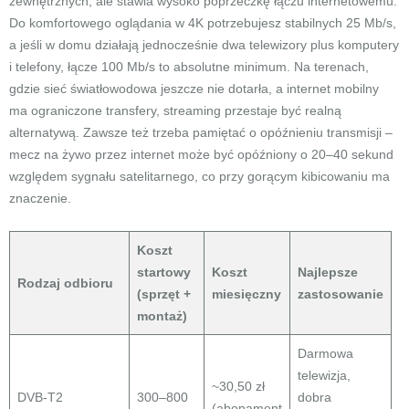
zewnętrznych, ale stawia wysoko poprzeczkę łączu internetowemu.
Do komfortowego oglądania w 4K potrzebujesz stabilnych 25 Mb/s,
a jeśli w domu działają jednocześnie dwa telewizory plus komputery
i telefony, łącze 100 Mb/s to absolutne minimum. Na terenach,
gdzie sieć światłowodowa jeszcze nie dotarła, a internet mobilny
ma ograniczone transfery, streaming przestaje być realną
alternatywą. Zawsze też trzeba pamiętać o opóźnieniu transmisji –
mecz na żywo przez internet może być opóźniony o 20–40 sekund
względem sygnału satelitarnego, co przy gorącym kibicowaniu ma
znaczenie.
Koszt
startowy
Koszt
Najlepsze
Rodzaj odbioru
(sprzęt +
miesięczny
zastosowanie
montaż)
Darmowa
telewizja,
~30,50 zł
DVB-T2
300–800
dobra
(abonament