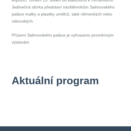
expozici "Umění 19. století od klasicismu k romantismu".
Jedinečná sbírka představí návštěvníkům Salmovského
paláce malby a plastiky umělců, také německých nebo
rakouských.
Přízemí Salmovského paláce je vyhrazeno proměnným
výstavám.
Aktuální program