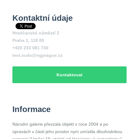
Kontaktní údaje
Hradčanské náměstí 2
Praha 1
,
118 00
+420 233 081 730
lect.suds@ngprague.cz
Kontaktovat
Informace
Národní galerie převzala objekt v roce 2004 a po
úpravách v části jeho prostor nyní umístila dlouhodobou