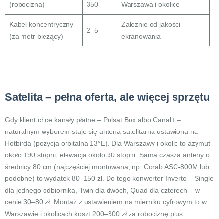
(robocizna)
350
Warszawa i okolice
Kabel koncentryczny
Zależnie od jakości
2–5
(za metr bieżący)
ekranowania
Satelita – pełna oferta, ale więcej sprzętu
Gdy klient chce kanały płatne – Polsat Box albo Canal+ –
naturalnym wyborem staje się antena satelitarna ustawiona na
Hotbirda (pozycja orbitalna 13°E). Dla Warszawy i okolic to azymut
około 190 stopni, elewacja około 30 stopni. Sama czasza anteny o
średnicy 80 cm (najczęściej montowana, np. Corab ASC-800M lub
podobne) to wydatek 80–150 zł. Do tego konwerter Inverto – Single
dla jednego odbiornika, Twin dla dwóch, Quad dla czterech – w
cenie 30–80 zł. Montaż z ustawieniem na mierniku cyfrowym to w
Warszawie i okolicach koszt 200–300 zł za robociznę plus