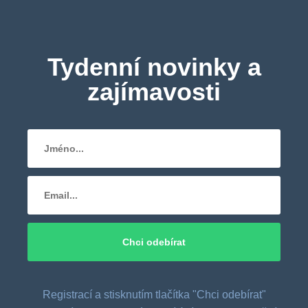
Tydenní novinky a
zajímavosti
Registrací a stisknutím tlačítka "Chci odebírat"