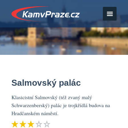
Salmovský palác
Klasicistní Salmovský (též zvaný malý
Schwarzenberský) palác je trojkřídlá budova na
Hradčanském náměstí.