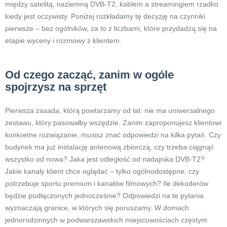
między satelitą, naziemną DVB-T2, kablem a streamingiem rzadko
kiedy jest oczywisty. Poniżej rozkładamy tę decyzję na czynniki
pierwsze – bez ogólników, za to z liczbami, które przydadzą się na
etapie wyceny i rozmowy z klientem.
Od czego zacząć, zanim w ogóle
spojrzysz na sprzęt
Pierwsza zasada, którą powtarzamy od lat: nie ma uniwersalnego
zestawu, który pasowałby wszędzie. Zanim zaproponujesz klientowi
konkretne rozwiązanie, musisz znać odpowiedzi na kilka pytań. Czy
budynek ma już instalację antenową zbiorczą, czy trzeba ciągnąć
wszystko od nowa? Jaka jest odległość od nadajnika DVB-T2?
Jakie kanały klient chce oglądać – tylko ogólnodostępne, czy
potrzebuje sportu premium i kanałów filmowych? Ile dekoderów
będzie podłączonych jednocześnie? Odpowiedzi na te pytania
wyznaczają granice, w których się poruszamy. W domach
jednorodzinnych w podwarszawskich miejscowościach częstym