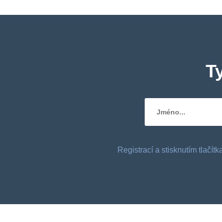
T
Registrací a stisknutím tlačí