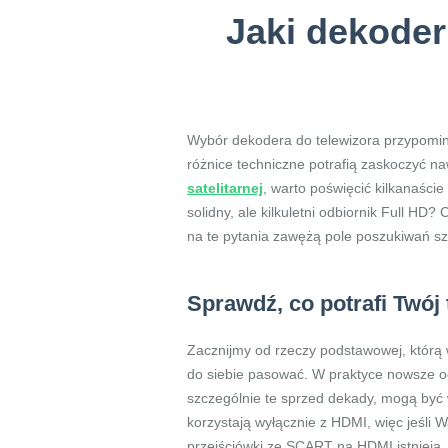
Jaki dekoder
Wybór dekodera do telewizora przypomin
różnice techniczne potrafią zaskoczyć na
satelitarnej
, warto poświęcić kilkanaści
solidny, ale kilkuletni odbiornik Full 
na te pytania zawężą pole poszukiwań sz
Sprawdź, co potrafi Twój
Zacznijmy od rzeczy podstawowej, którą 
do siebie pasować. W praktyce nowsze odb
szczególnie te sprzed dekady, mogą by
korzystają wyłącznie z HDMI, więc jeśli W
przejściówki ze SCART na HDMI istnieją,