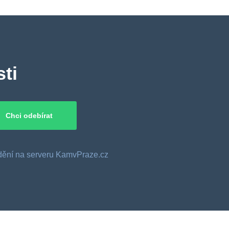
ti
o dění na serveru KamvPraze.cz