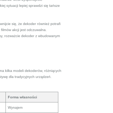
ej sytuacji lepiej sprawdzi się tańsze
ijcie się, że dekoder również potrafi
 filmów akcji jest odczuwalna.
niony, rozważcie dekoder z wbudowanym
h ma kilka modeli dekoderów, różniących
tywę dla tradycyjnych urządzeń.
Forma własności
Wynajem