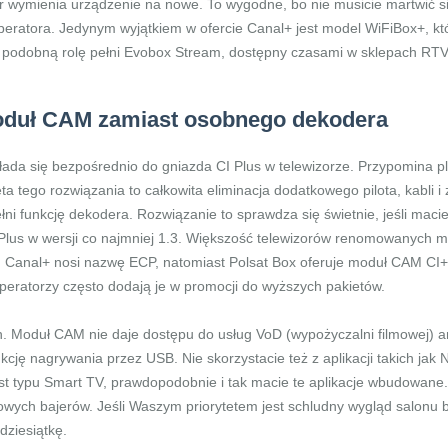
tor wymienia urządzenie na nowe. To wygodne, bo nie musicie martwić się
ratora. Jedynym wyjątkiem w ofercie Canal+ jest model WiFiBox+, któ
 podobną rolę pełni Evobox Stream, dostępny czasami w sklepach RTV 
oduł CAM zamiast osobnego dekodera
ada się bezpośrednio do gniazda CI Plus w telewizorze. Przypomina pl
a tego rozwiązania to całkowita eliminacja dodatkowego pilota, kabli i
pełni funkcję dekodera. Rozwiązanie to sprawdza się świetnie, jeśli m
lus w wersji co najmniej 1.3. Większość telewizorów renomowanych ma
d Canal+ nosi nazwę ECP, natomiast Polsat Box oferuje moduł CAM CI+
operatorzy często dodają je w promocji do wyższych pakietów.
. Moduł CAM nie daje dostępu do usług VoD (wypożyczalni filmowej) a
kcję nagrywania przez USB. Nie skorzystacie też z aplikacji takich jak
jest typu Smart TV, prawdopodobnie i tak macie te aplikacje wbudowane
owych bajerów. Jeśli Waszym priorytetem jest schludny wygląd salonu be
dziesiątkę.