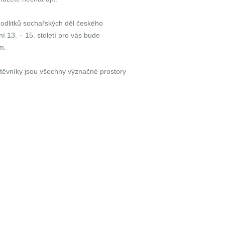
odlitků sochařských děl českého
 13. – 15. století pro vás bude
m.
těvníky jsou všechny význačné prostory