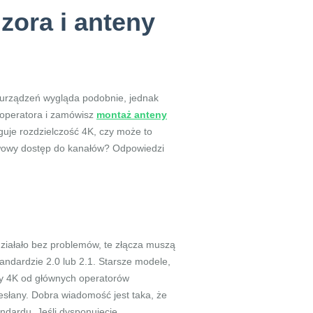
zora i anteny
 urządzeń wygląda podobnie, jednak
n operatora i zamówisz
montaż anteny
guje rozdzielczość 4K, czy może to
tawowy dostęp do kanałów? Odpowiedzi
działało bez problemów, te złącza muszą
andardzie 2.0 lub 2.1. Starsze modele,
y 4K od głównych operatorów
zesłany. Dobra wiadomość jest taka, że
ndardu. Jeśli dysponujecie