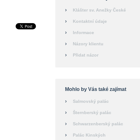
Klášter sv. Anežky České
Kontaktní údaje
Informace
Názory klientu
Přidat názor
Mohlo by Vás také zajímat
Salmovský palác
Šternberský palác
Schwarzenberský palác
Palác Kinských