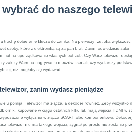
 wybrać do naszego telewi
a trochę dobieranie klucza do zamka. Na pierwszy rzut oka większość
wet osoby, które z elektroniką są za pan brat. Zanim odwiedzicie salo
e minut na uporządkowanie własnych potrzeb. Czy Wasz telewizor obsłu
HD? Czy zależy Wam na nagrywaniu meczów i seriali, czy wystarczy pods
ybciej, niż mogłoby się wydawać.
 telewizor, zanim wydasz pieniądze
wielu pomija. Telewizor ma złącza, a dekoder również. Żeby wszystko 
iorniki, kupowane w ciągu ostatnich kilku lat, mają wejścia HDMI w st
ć wyposażone wyłącznie w złącza SCART albo komponentowe. Dekoder
asz telewizor nie ma takiego wejścia, sygnał po prostu nie zostanie pr
 ale jakość obrazu pozostanie ograniczona do możliwości starszego sta