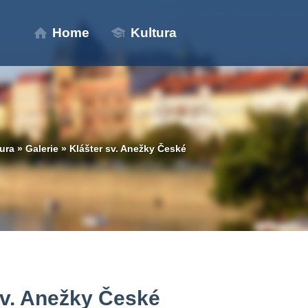
Home
Kultura
ura
»
Galerie
»
Klášter sv. Anežky České
sv. Anežky České