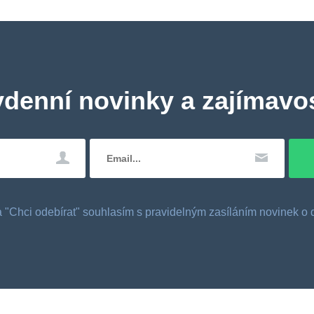
ydenní novinky a zajímavos
tka "Chci odebírat" souhlasím s pravidelným zasíláním novinek 