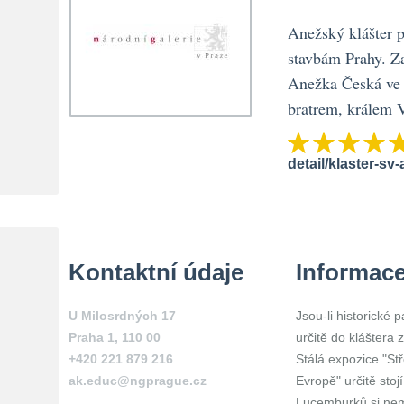
Anežský klášter 
stavbám Prahy. Za
Anežka Česká ve 3
bratrem, králem 
detail/klaster-s
Kontaktní údaje
Informac
U Milosrdných 17
Jsou-li historické
Praha 1
,
110 00
určitě do kláštera 
+420 221 879 216
Stálá expozice "S
ak.educ@ngprague.cz
Evropě" určitě stoj
Lucemburků si nem