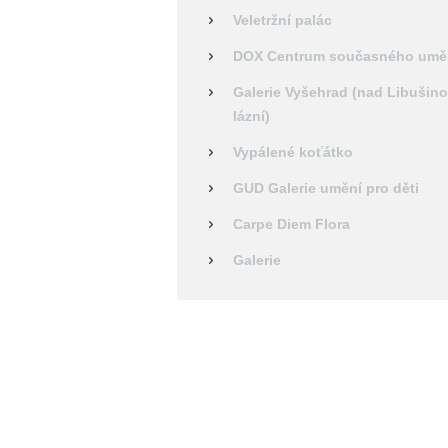
Veletržní palác
DOX Centrum současného umě
Galerie Vyšehrad (nad Libušin
lázní)
Vypálené koťátko
GUD Galerie umění pro děti
Carpe Diem Flora
Galerie