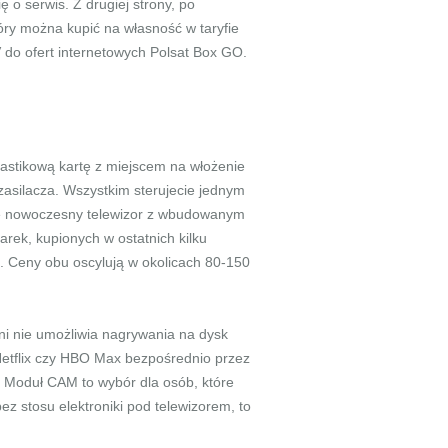
 o serwis. Z drugiej strony, po
ry można kupić na własność w taryfie
do ofert internetowych Polsat Box GO.
astikową kartę z miejscem na włożenie
 zasilacza. Wszystkim sterujecie jednym
acie nowoczesny telewizor z wbudowanym
rek, kupionych w ostatnich kilku
. Ceny obu oscylują w okolicach 80-150
ni nie umożliwia nagrywania na dysk
 Netflix czy HBO Max bezpośrednio przez
. Moduł CAM to wybór dla osób, które
z stosu elektroniki pod telewizorem, to