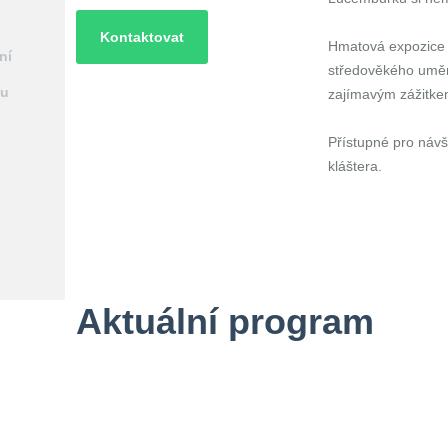
Kontaktovat
Hmatová expozice 
ní
středověkého umění
ou
zajímavým zážitke
Přístupné pro návš
kláštera.
Aktuální program