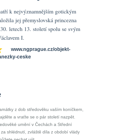
patří k nejvýznamnějším gotickým
ložila jej přemyslovská princezna
0. letech 13. století spolu se svým
Václavem I.
www.ngprague.cz/objekt-
v-anezky-ceske
e
 památky z dob středověku vaším koníčkem,
zajděte a vraťte se o pár století nazpět.
tředověké umění v Čechách a Střední
í za shlédnutí, zvláště díla z období vlády
ůžete nechat ujít.