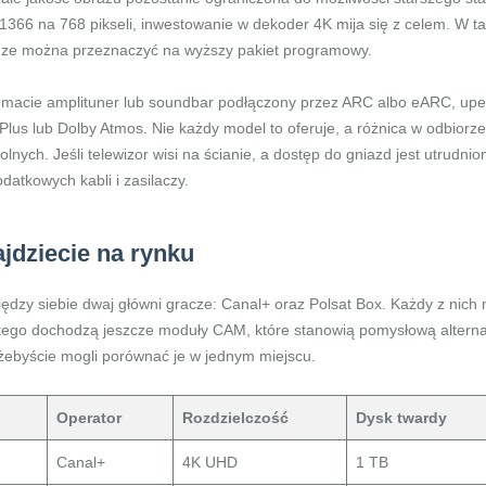
366 na 768 pikseli, inwestowanie w dekoder 4K mija się z celem. W taki
dze można przeznaczyć na wyższy pakiet programowy.
i macie amplituner lub soundbar podłączony przez ARC albo eARC, upewn
Plus lub Dolby Atmos. Nie każdy model to oferuje, a różnica w odbiorze
lnych. Jeśli telewizor wisi na ścianie, a dostęp do gniazd jest utrud
datkowych kabli i zasilaczy.
jdziecie na rynku
ą między siebie dwaj główni gracze: Canal+ oraz Polsat Box. Każdy z nic
 tego dochodzą jeszcze moduły CAM, które stanowią pomysłową alterna
 żebyście mogli porównać je w jednym miejscu.
Operator
Rozdzielczość
Dysk twardy
Canal+
4K UHD
1 TB