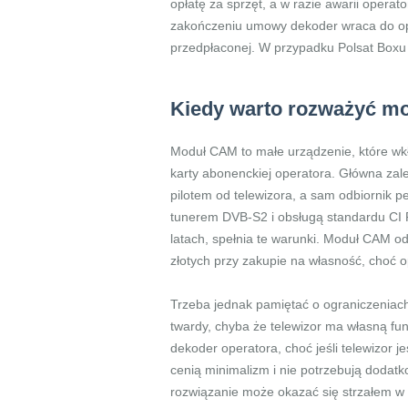
opłatę za sprzęt, a w razie awarii opera
zakończeniu umowy dekoder wraca do ope
przedpłaconej. W przypadku Polsat Boxu
Kiedy warto rozważyć m
Moduł CAM to małe urządzenie, które wkł
karty abonenckiej operatora. Główna zalet
pilotem od telewizora, a sam odbiornik 
tunerem DVB-S2 i obsługą standardu CI P
latach, spełnia te warunki. Moduł CAM o
złotych przy zakupie na własność, choć 
Trzeba jednak pamiętać o ograniczeniach
twardy, chyba że telewizor ma własną fun
dekoder operatora, choć jeśli telewizor 
cenią minimalizm i nie potrzebują dodatk
rozwiązanie może okazać się strzałem w 