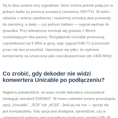
Są to dwa osobne tory sygnałowe, które można jednak połączyć w
jednym kablu za pomocą sumatora (zwrotnicy SAT/TV). W takim
układzie z anteny satelitarnej i naziemnej schodzą dwa przewody
do zwrotnicy, a dalej — już jednym kablem — sygnał wędruje do
gniazdka. Przy telewizorze montuje się gniazdo z filtrem
rozdzielającym oba pasma. Rozgałęźniki Unicable przenoszą
częstotliwości od 5 MHz w górę, więc sygnał DVB-T2 przechodzi
przez nie bez przeszkód. Upewnijcie się tylko, że wybrane
komponenty są oznaczone jako szerokopasmowe (do 2400 MHz).
Co zrobić, gdy dekoder nie widzi
konwertera Unicable po podłączeniu?
Najpierw potwierdźcie, że wasz model dekodera rzeczywiście
obsługuje standard EN50607. W menu ustawień tunera poszukajcie
opcji „Unicable”, „SCR” lub „dCSS”. Jeśli jej nie ma — sprzęt nie
jest kompatybilny. Gdy opcja jest dostępna, sprawdźcie, czy w
ustawieniach wybrany jest prawidłowy producent i model LNB. W