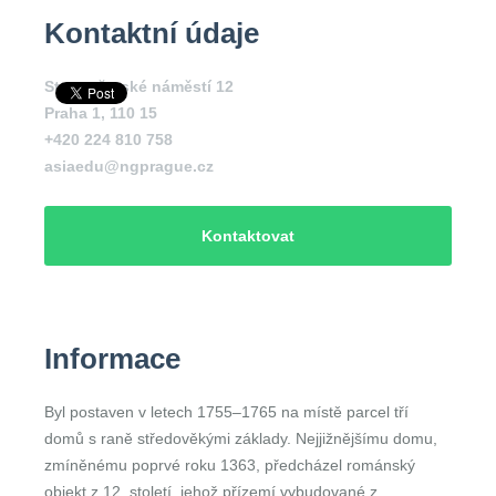
Kontaktní údaje
Staroměstské náměstí 12
Praha 1
,
110 15
+420 224 810 758
asiaedu@ngprague.cz
Kontaktovat
Informace
Byl postaven v letech 1755–1765 na místě parcel tří
domů s raně středověkými základy. Nejjižnějšímu domu,
zmíněnému poprvé roku 1363, předcházel románský
objekt z 12. století, jehož přízemí vybudované z