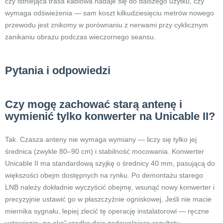
czy istniejąca trasa kablowa nadaje się do dalszego użytku, czy
wymaga odświeżenia — sam koszt kilkudziesięciu metrów nowego
przewodu jest znikomy w porównaniu z nerwami przy cyklicznym
zanikaniu obrazu podczas wieczornego seansu.
Pytania i odpowiedzi
Czy mogę zachować starą antenę i
wymienić tylko konwerter na Unicable II?
Tak. Czasza anteny nie wymaga wymiany — liczy się tylko jej
średnica (zwykle 80–90 cm) i stabilność mocowania. Konwerter
Unicable II ma standardową szyjkę o średnicy 40 mm, pasującą do
większości obejm dostępnych na rynku. Po demontażu starego
LNB należy dokładnie wyczyścić obejmę, wsunąć nowy konwerter i
precyzyjnie ustawić go w płaszczyźnie ogniskowej. Jeśli nie macie
miernika sygnału, lepiej zlecić tę operację instalatorowi — ręczne