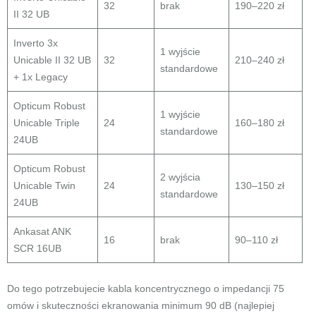
32
brak
190–220 zł
II 32 UB
Inverto 3x
1 wyjście
Unicable II 32 UB
32
210–240 zł
standardowe
+ 1x Legacy
Opticum Robust
1 wyjście
Unicable Triple
24
160–180 zł
standardowe
24UB
Opticum Robust
2 wyjścia
Unicable Twin
24
130–150 zł
standardowe
24UB
Ankasat ANK
16
brak
90–110 zł
SCR 16UB
Do tego potrzebujecie kabla koncentrycznego o impedancji 75
omów i skuteczności ekranowania minimum 90 dB (najlepiej