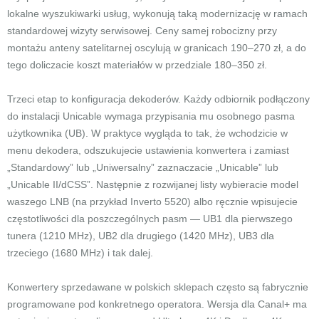
lokalne wyszukiwarki usług, wykonują taką modernizację w ramach
standardowej wizyty serwisowej. Ceny samej robocizny przy
montażu anteny satelitarnej oscylują w granicach 190–270 zł, a do
tego doliczacie koszt materiałów w przedziale 180–350 zł.
Trzeci etap to konfiguracja dekoderów. Każdy odbiornik podłączony
do instalacji Unicable wymaga przypisania mu osobnego pasma
użytkownika (UB). W praktyce wygląda to tak, że wchodzicie w
menu dekodera, odszukujecie ustawienia konwertera i zamiast
„Standardowy” lub „Uniwersalny” zaznaczacie „Unicable” lub
„Unicable II/dCSS”. Następnie z rozwijanej listy wybieracie model
waszego LNB (na przykład Inverto 5520) albo ręcznie wpisujecie
częstotliwości dla poszczególnych pasm — UB1 dla pierwszego
tunera (1210 MHz), UB2 dla drugiego (1420 MHz), UB3 dla
trzeciego (1680 MHz) i tak dalej.
Konwertery sprzedawane w polskich sklepach często są fabrycznie
programowane pod konkretnego operatora. Wersja dla Canal+ ma