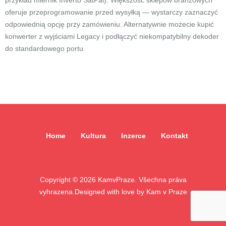
przykład miernik Inverto SatPal). Większość sklepów branżowych
oferuje przeprogramowanie przed wysyłką — wystarczy zaznaczyć
odpowiednią opcję przy zamówieniu. Alternatywnie możecie kupić
konwerter z wyjściami Legacy i podłączyć niekompatybilny dekoder
do standardowego portu.
Home
Kultura
Inzerce
Kontakt
Copyright ©
2026
KamvPraze. Všechna práva
vyhrazena.
Designed with love by
Kam v Praze