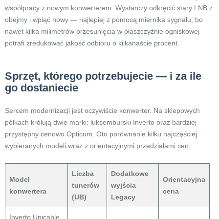
współpracy z nowym konwerterem. Wystarczy odkręcić stary LNB z
obejmy i wpiąć nowy — najlepiej z pomocą miernika sygnału, bo
nawet kilka milimetrów przesunięcia w płaszczyźnie ogniskowej
potrafi zredukować jakość odbioru o kilkanaście procent.
Sprzęt, którego potrzebujecie — i za ile
go dostaniecie
Sercem modernizacji jest oczywiście konwerter. Na sklepowych
półkach królują dwie marki: luksemburski Inverto oraz bardziej
przystępny cenowo Opticum. Oto porównanie kilku najczęściej
wybieranych modeli wraz z orientacyjnymi przedziałami cen:
Liczba
Dodatkowe
Model
Orientacyjna
tunerów
wyjścia
konwertera
cena
(UB)
Legacy
Inverto Unicable