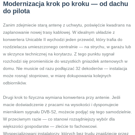
Modernizacja krok po kroku — od dachu
do pilota
Zanim zdejmiecie starą antenę z uchwytu, poświęćcie kwadrans na
zaplanowanie nowej trasy kablowej. W idealnym układzie z
konwertera Unicable II wychodzi jeden przewód, który trafia do
rozdzielacza umieszczonego centralnie — na strychu, w garażu lub
w skrzynce technicznej na korytarzu. Z tego punktu sygnał
rozchodzi się promieniście do wszystkich gniazdek antenowych w
domu. Nie musicie od razu podłączać 32 dekoderów — instalacja
może rosnąć stopniowo, w miarę dokupowania kolejnych
odbiorników.
Drugi krok to fizyczna wymiana konwertera przy antenie. Jeśli
macie doświadczenie z pracami na wysokości i dysponujecie
miernikiem sygnału DVB-S2, możecie podjąć się tego samodzielnie.
W przeciwnym razie — co stanowi rozsądniejszy wybór dla
większości gospodarstw — zlećcie to fachowcowi.
Wyspecjalizowani instalatorzy, których bez trudu znajdziecie przez