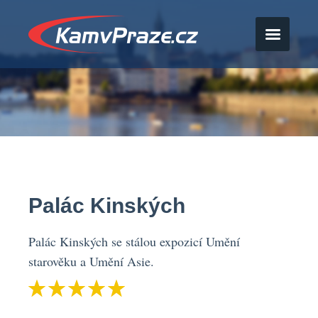
Palác Kinských
Palác Kinských se stálou expozicí Umění
starověku a Umění Asie.