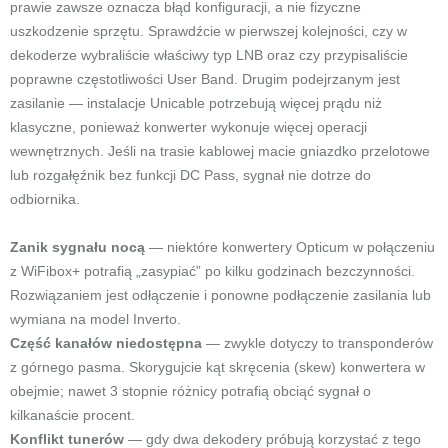
prawie zawsze oznacza błąd konfiguracji, a nie fizyczne
uszkodzenie sprzętu. Sprawdźcie w pierwszej kolejności, czy w
dekoderze wybraliście właściwy typ LNB oraz czy przypisaliście
poprawne częstotliwości User Band. Drugim podejrzanym jest
zasilanie — instalacje Unicable potrzebują więcej prądu niż
klasyczne, ponieważ konwerter wykonuje więcej operacji
wewnętrznych. Jeśli na trasie kablowej macie gniazdko przelotowe
lub rozgałęźnik bez funkcji DC Pass, sygnał nie dotrze do
odbiornika.
Zanik sygnału nocą
— niektóre konwertery Opticum w połączeniu
z WiFibox+ potrafią „zasypiać” po kilku godzinach bezczynności.
Rozwiązaniem jest odłączenie i ponowne podłączenie zasilania lub
wymiana na model Inverto.
Część kanałów niedostępna
— zwykle dotyczy to transponderów
z górnego pasma. Skorygujcie kąt skręcenia (skew) konwertera w
obejmie; nawet 3 stopnie różnicy potrafią obciąć sygnał o
kilkanaście procent.
Konflikt tunerów
— gdy dwa dekodery próbują korzystać z tego