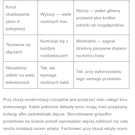
Koszt
Niższy — jeden główny
okablowania
Wyższy — wiele
przewód plus krótkie
(dom 4-
osobnych tras
odcinki od rozgałęźników
pokojowy)
Kumuluje się z
Minimalne — sygnał
Tłumienie na
każdym
dzielony pasywnie dopiero
złączach
rozdzielaczem
na końcu trasy
Niezależny
Tak, ale
Tak, przy wykorzystaniu
odbiór na wielu
wymaga
tego samego przewodu
telewizorach
osobnych kabli
Przy okazji modernizacji rozsądnie jest przejrzeć stan całego toru
antenowego. Kable położone dekadę temu mogą mieć popękaną
izolację albo zaśniedziałe złącza. Skorodowane gniazdko
przelotowe na ścianie potrafi wprowadzić więcej zakłóceń niż cała
reszta instalacji razem wzięta. Fachowiec przy okazji wizyty oceni,