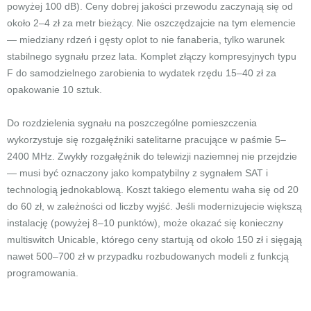
powyżej 100 dB). Ceny dobrej jakości przewodu zaczynają się od
około 2–4 zł za metr bieżący. Nie oszczędzajcie na tym elemencie
— miedziany rdzeń i gęsty oplot to nie fanaberia, tylko warunek
stabilnego sygnału przez lata. Komplet złączy kompresyjnych typu
F do samodzielnego zarobienia to wydatek rzędu 15–40 zł za
opakowanie 10 sztuk.
Do rozdzielenia sygnału na poszczególne pomieszczenia
wykorzystuje się rozgałęźniki satelitarne pracujące w paśmie 5–
2400 MHz. Zwykły rozgałęźnik do telewizji naziemnej nie przejdzie
— musi być oznaczony jako kompatybilny z sygnałem SAT i
technologią jednokablową. Koszt takiego elementu waha się od 20
do 60 zł, w zależności od liczby wyjść. Jeśli modernizujecie większą
instalację (powyżej 8–10 punktów), może okazać się konieczny
multiswitch Unicable, którego ceny startują od około 150 zł i sięgają
nawet 500–700 zł w przypadku rozbudowanych modeli z funkcją
programowania.