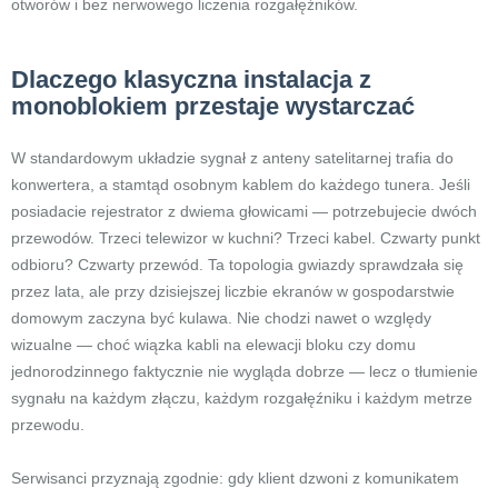
otworów i bez nerwowego liczenia rozgałęźników.
Dlaczego klasyczna instalacja z
monoblokiem przestaje wystarczać
W standardowym układzie sygnał z anteny satelitarnej trafia do
konwertera, a stamtąd osobnym kablem do każdego tunera. Jeśli
posiadacie rejestrator z dwiema głowicami — potrzebujecie dwóch
przewodów. Trzeci telewizor w kuchni? Trzeci kabel. Czwarty punkt
odbioru? Czwarty przewód. Ta topologia gwiazdy sprawdzała się
przez lata, ale przy dzisiejszej liczbie ekranów w gospodarstwie
domowym zaczyna być kulawa. Nie chodzi nawet o względy
wizualne — choć wiązka kabli na elewacji bloku czy domu
jednorodzinnego faktycznie nie wygląda dobrze — lecz o tłumienie
sygnału na każdym złączu, każdym rozgałęźniku i każdym metrze
przewodu.
Serwisanci przyznają zgodnie: gdy klient dzwoni z komunikatem