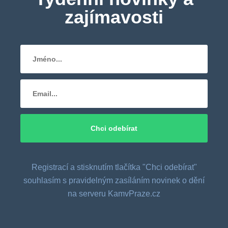
zajímavosti
Registrací a stisknutím tlačítka "Chci odebírat"
souhlasím s pravidelným zasíláním novinek o dění
na serveru KamvPraze.cz