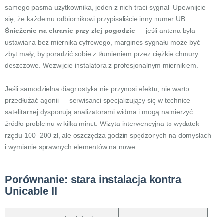
samego pasma użytkownika, jeden z nich traci sygnał. Upewnijcie
się, że każdemu odbiornikowi przypisaliście inny numer UB.
Śnieżenie na ekranie przy złej pogodzie
— jeśli antena była
ustawiana bez miernika cyfrowego, margines sygnału może być
zbyt mały, by poradzić sobie z tłumieniem przez ciężkie chmury
deszczowe. Wezwijcie instalatora z profesjonalnym miernikiem.
Jeśli samodzielna diagnostyka nie przynosi efektu, nie warto
przedłużać agonii — serwisanci specjalizujący się w technice
satelitarnej dysponują analizatorami widma i mogą namierzyć
źródło problemu w kilka minut. Wizyta interwencyjna to wydatek
rzędu 100–200 zł, ale oszczędza godzin spędzonych na domysłach
i wymianie sprawnych elementów na nowe.
Porównanie: stara instalacja kontra
Unicable II