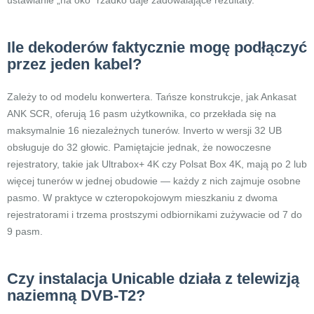
ustawianie „na oko” rzadko daje zadowalające rezultaty.
Ile dekoderów faktycznie mogę podłączyć
przez jeden kabel?
Zależy to od modelu konwertera. Tańsze konstrukcje, jak Ankasat
ANK SCR, oferują 16 pasm użytkownika, co przekłada się na
maksymalnie 16 niezależnych tunerów. Inverto w wersji 32 UB
obsługuje do 32 głowic. Pamiętajcie jednak, że nowoczesne
rejestratory, takie jak Ultrabox+ 4K czy Polsat Box 4K, mają po 2 lub
więcej tunerów w jednej obudowie — każdy z nich zajmuje osobne
pasmo. W praktyce w czteropokojowym mieszkaniu z dwoma
rejestratorami i trzema prostszymi odbiornikami zużywacie od 7 do
9 pasm.
Czy instalacja Unicable działa z telewizją
naziemną DVB-T2?