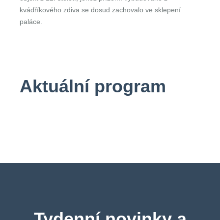
kvádříkového zdiva se dosud zachovalo ve sklepení
paláce.
Aktuální program
Tydenní novinky a