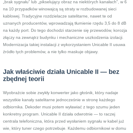
„brak sygnału” lub „pikselujący obraz na niektórych kanałach”, w 6
na 10 przypadków winowajcą są straty w rozbudowanej sieci
kablowej. Tradycyjne rozdzielacze satelitarne, nawet te od
uznanych producentów, wprowadzają tłumienie rzędu 3,5 do 8 dB
na każdy port. Do tego dochodzi starzenie się przewodów, korozja
złączy na zewnątrz budynku i mechaniczne uszkodzenia izolacji.
Modernizacja takiej instalacji z wykorzystaniem Unicable II usuwa
źródło tych problemów, a nie tylko maskuje objawy.
Jak właściwie działa Unicable II — bez
zbędnej teorii
Wyobraźcie sobie zwykły konwerter jako głośnik, który nadaje
wszystkie kanały satelitarne jednocześnie w stronę każdego
odbiornika. Dekoder musi potem wyławiać z tego szumu jeden
konkretny program. Unicable II działa odwrotnie — to raczej
centrala telefoniczna, która przed wysłaniem sygnału w kabel już
wie, który tuner czego potrzebuje. Każdemu odbiornikowi w domu