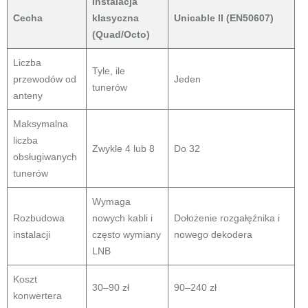
Instalacja
Cecha
klasyczna
Unicable II (EN50607)
(Quad/Octo)
Liczba
Tyle, ile
przewodów od
Jeden
tunerów
anteny
Maksymalna
liczba
Zwykle 4 lub 8
Do 32
obsługiwanych
tunerów
Wymaga
Rozbudowa
nowych kabli i
Dołożenie rozgałęźnika i
instalacji
często wymiany
nowego dekodera
LNB
Koszt
30–90 zł
90–240 zł
konwertera