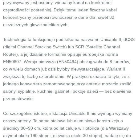
przypisywany jest osobny, wirtualny kanał na konkretnej
częstotliwości pośredniej. Dzięki temu jeden fizyczny kabel
koncentryczny przenosi równocześnie dane dla nawet 32
niezależnych głowic satelitarnych.
Technologia ta funkcjonuje pod kilkoma nazwami: Unicable II, dCSS
(digital Channel Stacking Switch) lub SCR (Satellite Channel
Router), a jej działanie formalnie opisuje europejska norma
EN50607. Wersja pierwsza (EN50494) obsługiwała do 8 tunerów,
co w wielu domach już dziś byłoby niewystarczające. Wariant II
zwiększa tę liczbę czterokrotnie. W praktyce oznacza to tyle, że z
jednego konwertera zamontowanego przy antenie możecie zasilić
salony, sypialnie, kuchnię, gabinet i pokoje dzieci — bez dławienia
przepustowości.
Co szczególnie istotne, instalacja Unicable II nie wymaga wymiany
czaszy anteny. Ta sama stalowa lub aluminiowa konstrukcja o
średnicy 80–90 cm, która od lat celuje w Hotbirda (dla Warszawy
azymut około 190 stopni, elewacja około 30 stopni), nadaje się do