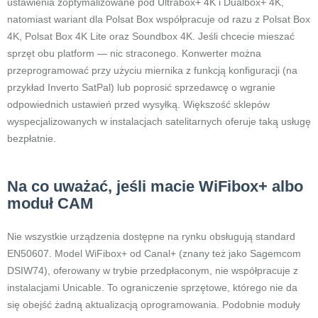
ustawienia zoptymalizowane pod Ultrabox+ 4K i Dualbox+ 4K,
natomiast wariant dla Polsat Box współpracuje od razu z Polsat Box
4K, Polsat Box 4K Lite oraz Soundbox 4K. Jeśli chcecie mieszać
sprzęt obu platform — nic straconego. Konwerter można
przeprogramować przy użyciu miernika z funkcją konfiguracji (na
przykład Inverto SatPal) lub poprosić sprzedawcę o wgranie
odpowiednich ustawień przed wysyłką. Większość sklepów
wyspecjalizowanych w instalacjach satelitarnych oferuje taką usługę
bezpłatnie.
Na co uważać, jeśli macie WiFibox+ albo
moduł CAM
Nie wszystkie urządzenia dostępne na rynku obsługują standard
EN50607. Model WiFibox+ od Canal+ (znany też jako Sagemcom
DSIW74), oferowany w trybie przedpłaconym, nie współpracuje z
instalacjami Unicable. To ograniczenie sprzętowe, którego nie da
się obejść żadną aktualizacją oprogramowania. Podobnie moduły