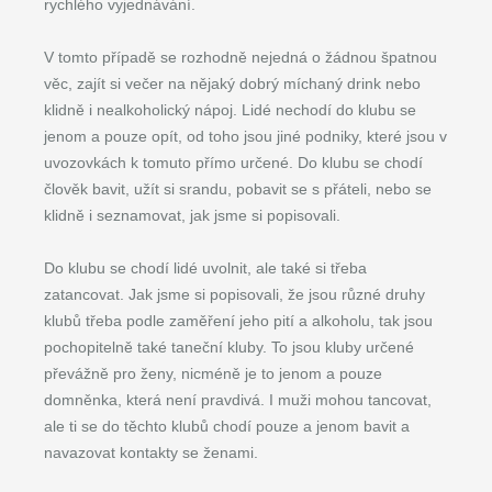
rychlého vyjednávání.
V tomto případě se rozhodně nejedná o žádnou špatnou
věc, zajít si večer na nějaký dobrý míchaný drink nebo
klidně i nealkoholický nápoj. Lidé nechodí do klubu se
jenom a pouze opít, od toho jsou jiné podniky, které jsou v
uvozovkách k tomuto přímo určené. Do klubu se chodí
člověk bavit, užít si srandu, pobavit se s přáteli, nebo se
klidně i seznamovat, jak jsme si popisovali.
Do klubu se chodí lidé uvolnit, ale také si třeba
zatancovat. Jak jsme si popisovali, že jsou různé druhy
klubů třeba podle zaměření jeho pití a alkoholu, tak jsou
pochopitelně také taneční kluby. To jsou kluby určené
převážně pro ženy, nicméně je to jenom a pouze
domněnka, která není pravdivá. I muži mohou tancovat,
ale ti se do těchto klubů chodí pouze a jenom bavit a
navazovat kontakty se ženami.