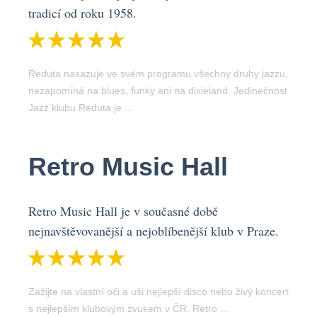
tradicí od roku 1958.
Reduta nasazuje ve svém programu všechny druhy jazzu,
nezapomíná na blues, funky ani na dixieland. Jedinečnost
Jazz klubu Reduta je ...
Retro Music Hall
Retro Music Hall je v současné době
nejnavštěvovanější a nejoblíbenější klub v Praze.
Zažijte na vlastní oči a uši nejlepší disco nebo živý koncert
s nejlepším klubovým zvukem v ČR. Retro ...