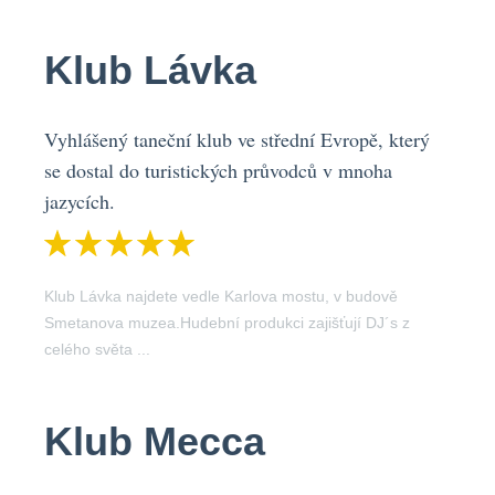
Klub Lávka
Vyhlášený taneční klub ve střední Evropě, který
se dostal do turistických průvodců v mnoha
jazycích.
Klub Lávka najdete vedle Karlova mostu, v budově
Smetanova muzea.Hudební produkci zajišťují DJ´s z
celého světa ...
Klub Mecca