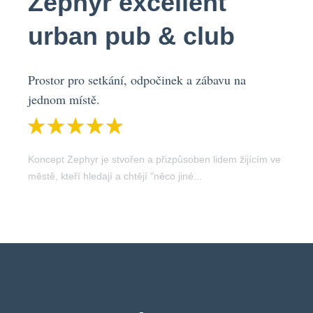
Zephyr excellent
urban pub & club
Prostor pro setkání, odpočinek a zábavu na
jednom místě.
Koncept Zephyr je stvořen a přizpůsoben lidem žijícím ve
městě, kteří hledají a chtějí "něco jiné...