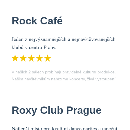
Rock Café
Jeden z nejvýznamnějších a nejnavštěvovanějších
klubů v centru Prahy.
V našich 2 sálech probíhají pravidelné kulturní produkce.
Našim návštěvníkům nabízíme koncerty, živá vystoupení
...
Roxy Club Prague
Nejlepší místo pro kvalitní dance parties a taneční