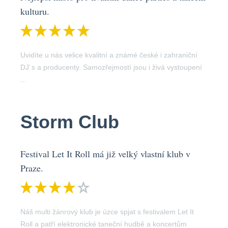
kulturu.
Uvidíte u nás velice kvalitní a známé české i zahraniční
DJ´s a producenty. Samozřejmostí jsou i živá vystoupení
...
Storm Club
Festival Let It Roll má již velký vlastní klub v
Praze.
Náš multi žánrový klub je úzce spjat s festivalem Let It
Roll a patří elektronické taneční hudbě a koncertům