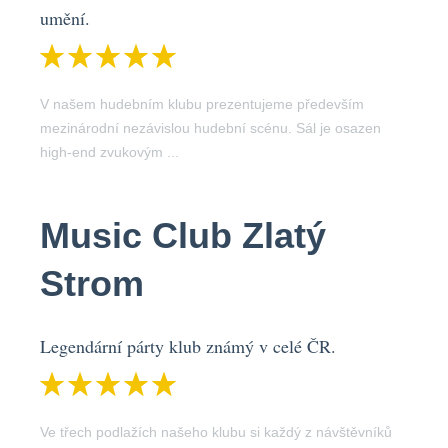
umění.
V našem hudebním klubu prezentujeme především
mezinárodní nezávislou hudební scénu. Sál je osazen
high-end zvukovým ...
Music Club Zlatý
Strom
Legendární párty klub známý v celé ČR.
Ve třech podlažích našeho klubu si každý z návštěvníků