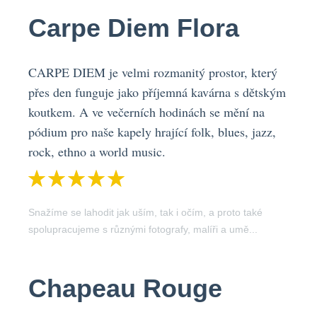
Carpe Diem Flora
CARPE DIEM je velmi rozmanitý prostor, který
přes den funguje jako příjemná kavárna s dětským
koutkem. A ve večerních hodinách se mění na
pódium pro naše kapely hrající folk, blues, jazz,
rock, ethno a world music.
Snažíme se lahodit jak uším, tak i očím, a proto také
spolupracujeme s různými fotografy, malíři a umě...
Chapeau Rouge