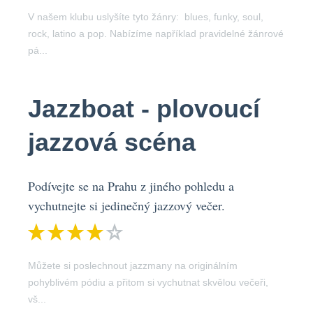
V našem klubu uslyšíte tyto žánry: blues, funky, soul,
rock, latino a pop. Nabízíme například pravidelné žánrové
pá...
Jazzboat - plovoucí
jazzová scéna
Podívejte se na Prahu z jiného pohledu a
vychutnejte si jedinečný jazzový večer.
Můžete si poslechnout jazzmany na originálním
pohyblivém pódiu a přitom si vychutnat skvělou večeři,
vš...