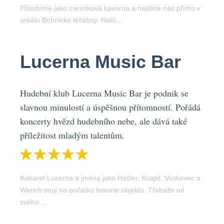
Působíme jako tréninková kavárna a najdete nás přímo v
areálu Bohnické léčebny. Nabí...
Lucerna Music Bar
Hudební klub Lucerna Music Bar je podnik se
slavnou minulostí a úspěšnou přítomností. Pořádá
koncerty hvězd hudebního nebe, ale dává také
příležitost mladým talentům.
Kabaret Lucerna a jména jako Hašler, Kvapil, Voskovec a
Werich stojí na počátku historie objektu. Třebaže od
svého ...