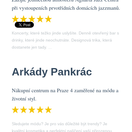
při vystoupeních prvotřídních domácích jazzmanů.
Koncerty, které težko jinde uslyšíte. Denně otevřený bar s
drinky, které jinde neochutnáte. Designová trika, která
dostanete jen tady. ...
Arkády Pankrác
Nákupní centrum na Praze 4 zaměřené na módu a
životní styl.
Sledujete módu? Je pro vás důležité být trendy? Je
kvalitní kosmetika a perfektní nalíčení vaší přirozenou