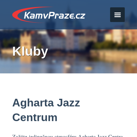
Kluby
Agharta Jazz
Centrum
Zažijte jedinečnou atmosféru Agharta Jazz Centra