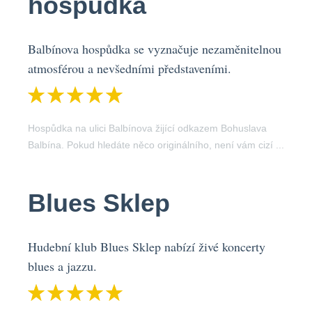
hospůdka
Balbínova hospůdka se vyznačuje nezaměnitelnou
atmosférou a nevšedními představeními.
Hospůdka na ulici Balbínova žijící odkazem Bohuslava
Balbína. Pokud hledáte něco originálního, není vám cizí ...
Blues Sklep
Hudební klub Blues Sklep nabízí živé koncerty
blues a jazzu.