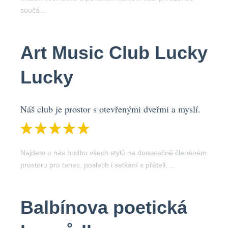
součá...
Art Music Club Lucky
Lucky
Náš club je prostor s otevřenými dveřmi a myslí.
Najdete u nás hudbu všech stylů na dostatečně členěném
prostoru pro tanec, poslech i setkání s přáteli. ...
Balbínova poetická