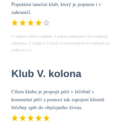
Populární taneční klub, který je pojmem i v
zahraničí.
V našem klubu najdete 3 patra našlapané tou nejlepší
zábavou, 2 stage a 5 barů a samozřejmě to nejlepší ze
světové a č...
Klub V. kolona
Cílem klubu je propojit péči v léčebně s
komunitní péčí a pomoci tak zapojení klientů
léčebny zpět do obyčejného života.