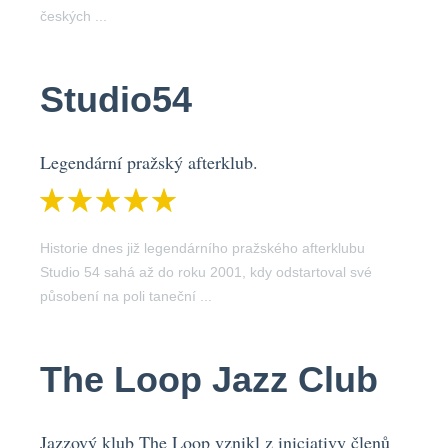
českých ...
Studio54
Legendární pražský afterklub.
Historie dnes již legendárního pražského afterklubu
Studio 54 sahá až do roku 2001, kdy odstartoval své
působení na poli taneční ...
The Loop Jazz Club
Jazzový klub The Loop vznikl z iniciativy členů