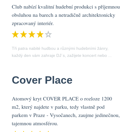
Club nabízí kvalitní hudební produkci s příjemnou
obsluhou na barech a netradičně architektonicky
zpracovaný interiér.
Tři patra nabité hudbou a různými hudebními žánry,
každý den vám zahraje DJ´s, zažijete koncert nebo ...
Cover Place
Atomový kryt COVER PLACE o rozloze 1200
m2, který najdete v parku, tedy vlastně pod
parkem v Praze - Vysočanech, zaujme jedinečnou,
tajemnou atmosférou.