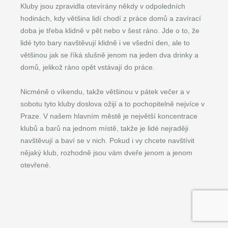
Kluby jsou zpravidla otevírány někdy v odpoledních
hodinách, kdy většina lidí chodí z práce domů a zavírací
doba je třeba klidně v pět nebo v šest ráno. Jde o to, že
lidé tyto bary navštěvují klidně i ve všední den, ale to
většinou jak se říká slušně jenom na jeden dva drinky a
domů, jelikož ráno opět vstávají do práce.
Nicméně o víkendu, takže většinou v pátek večer a v
sobotu tyto kluby doslova ožijí a to pochopitelně nejvíce v
Praze. V našem hlavním městě je největší koncentrace
klubů a barů na jednom místě, takže je lidé nejraději
navštěvují a baví se v nich. Pokud i vy chcete navštívit
nějaký klub, rozhodně jsou vám dveře jenom a jenom
otevřené.