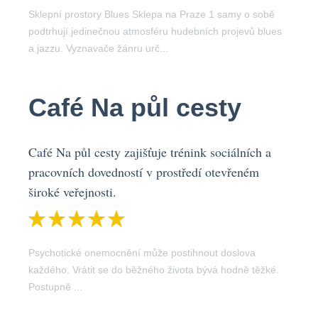
Sklepní prostory Blues Sklepa na Praze 1 samy o sobě
podtrhují jedinečnou atmosféru hudebních projevů blues
a jazzu. Vyznavače žánru urč...
Café Na půl cesty
Café Na půl cesty zajišťuje trénink sociálních a
pracovních dovedností v prostředí otevřeném
široké veřejnosti.
Psychotické onemocnění může postihnout doslova
každého. Vrátit se do běžného života bývá hodně těžké.
Postupně ...