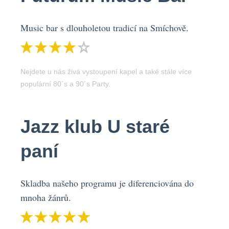
Music bar s dlouholetou tradicí na Smíchově.
Nejdete u nás živá vystoupení kapel a také stále více
populární 80´s a 90´s Party.
Jazz klub U staré
paní
Skladba našeho programu je diferenciována do
mnoha žánrů.