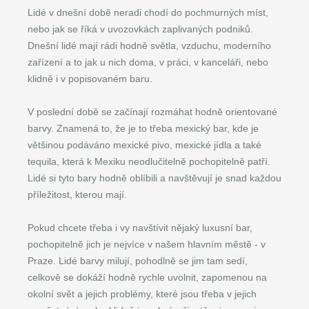
Lidé v dnešní době neradi chodí do pochmurných míst,
nebo jak se říká v uvozovkách zaplivaných podniků.
Dnešní lidé mají rádi hodně světla, vzduchu, moderního
zařízení a to jak u nich doma, v práci, v kanceláři, nebo
klidně i v popisovaném baru.
V poslední době se začínají rozmáhat hodně orientované
barvy. Znamená to, že je to třeba mexický bar, kde je
většinou podáváno mexické pivo, mexické jídla a také
tequila, která k Mexiku neodlučitelně pochopitelně patří.
Lidé si tyto bary hodně oblíbili a navštěvují je snad každou
příležitost, kterou mají.
Pokud chcete třeba i vy navštívit nějaký luxusní bar,
pochopitelně jich je nejvíce v našem hlavním městě - v
Praze. Lidé barvy milují, pohodlně se jim tam sedí,
celkově se dokáží hodně rychle uvolnit, zapomenou na
okolní svět a jejich problémy, které jsou třeba v jejich