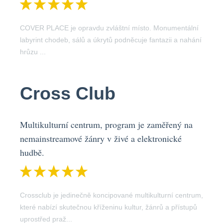
COVER PLACE je opravdu zvláštní místo. Monumentální
labyrint chodeb, sálů a úkrytů podněcuje fantazii a nahání
hrůzu ...
Cross Club
Multikulturní centrum, program je zaměřený na
nemainstreamové žánry v živé a elektronické
hudbě.
Crossclub je jedinečně koncipované multikulturní centrum,
které nabízí skutečnou kříženinu kultur, žánrů a přístupů
uprostřed praž...