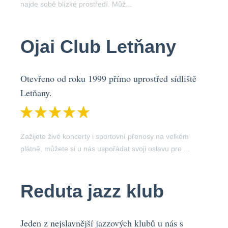
najde sobě blízké prostředí. Můž...
Ojai Club Letňany
Otevřeno od roku 1999 přímo uprostřed sídliště
Letňany.
Zažijete živé koncerty i sportovní přenosy na velkém
plátně, můžete si u nás uspořádat svoji oslavu pro ...
Reduta jazz klub
Jeden z nejslavnější jazzových klubů u nás s