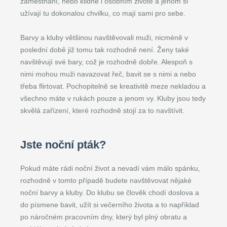
zaměstnání, nebo klidně i osobním životě a jenom si
užívají tu dokonalou chvilku, co mají sami pro sebe.
Barvy a kluby většinou navštěvovali muži, nicméně v
poslední době již tomu tak rozhodně není. Ženy také
navštěvují své bary, což je rozhodně dobře. Alespoň s
nimi mohou muži navazovat řeč, bavit se s nimi a nebo
třeba flirtovat. Pochopitelně se kreativitě meze nekladou a
všechno máte v rukách pouze a jenom vy. Kluby jsou tedy
skvělá zařízení, které rozhodně stojí za to navštívit.
Jste noční pták?
Pokud máte rádi noční život a nevadí vám málo spánku,
rozhodně v tomto případě budete navštěvovat nějaké
noční barvy a kluby. Do klubu se člověk chodí doslova a
do písmene bavit, užít si večerního života a to například
po náročném pracovním dny, který byl plný obratu a