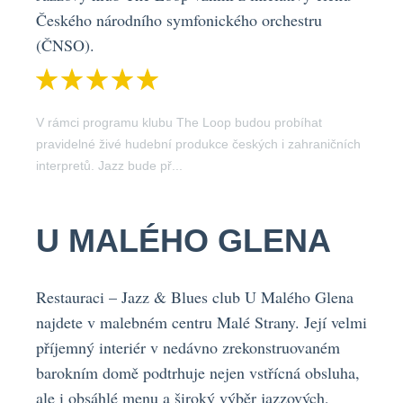
Českého národního symfonického orchestru
(ČNSO).
V rámci programu klubu The Loop budou probíhat
pravidelné živé hudební produkce českých i zahraničních
interpretů. Jazz bude př...
U MALÉHO GLENA
Restauraci – Jazz & Blues club U Malého Glena
najdete v malebném centru Malé Strany. Její velmi
příjemný interiér v nedávno zrekonstruovaném
barokním domě podtrhuje nejen vstřícná obsluha,
ale i obsáhlé menu a široký výběr jazzových,