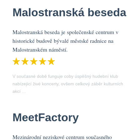
Malostranská beseda
Malostranská beseda je společenské centrum v
historické budově bývalé městské radnice na
Malostranském náměstí.
V současné době funguje coby úspěšný hudební klub
nabízející živé koncerty, ovšem celkový záběr kulturních
akcí ...
MeetFactory
Mezinárodní neziskové centrum současného