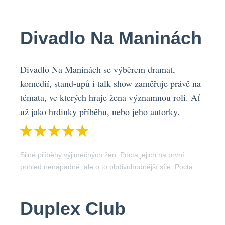
Divadlo Na Maninách
Divadlo Na Maninách se výběrem dramat,
komedií, stand-upů i talk show zaměřuje právě na
témata, ve kterých hraje žena významnou roli. Ať
už jako hrdinky příběhu, nebo jeho autorky.
Silné příběhy výjimečných žen. Pocta jejich na první
pohled nenápadné, ale o to obdivuhodnější síle. Pocta ...
Duplex Club