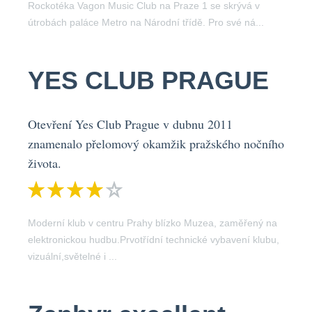
Rockotéka Vagon Music Club na Praze 1 se skrývá v
útrobách paláce Metro na Národní třídě. Pro své ná...
YES CLUB PRAGUE
Otevření Yes Club Prague v dubnu 2011
znamenalo přelomový okamžik pražského nočního
života.
Moderní klub v centru Prahy blízko Muzea, zaměřený na
elektronickou hudbu.Prvotřídní technické vybavení klubu,
vizuální,světelné i ...