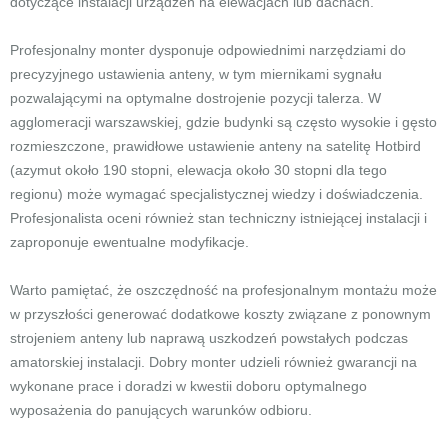
dotyczące instalacji urządzeń na elewacjach lub dachach.
Profesjonalny monter dysponuje odpowiednimi narzędziami do
precyzyjnego ustawienia anteny, w tym miernikami sygnału
pozwalającymi na optymalne dostrojenie pozycji talerza. W
agglomeracji warszawskiej, gdzie budynki są często wysokie i gęsto
rozmieszczone, prawidłowe ustawienie anteny na satelitę Hotbird
(azymut około 190 stopni, elewacja około 30 stopni dla tego
regionu) może wymagać specjalistycznej wiedzy i doświadczenia.
Profesjonalista oceni również stan techniczny istniejącej instalacji i
zaproponuje ewentualne modyfikacje.
Warto pamiętać, że oszczędność na profesjonalnym montażu może
w przyszłości generować dodatkowe koszty związane z ponownym
strojeniem anteny lub naprawą uszkodzeń powstałych podczas
amatorskiej instalacji. Dobry monter udzieli również gwarancji na
wykonane prace i doradzi w kwestii doboru optymalnego
wyposażenia do panujących warunków odbioru.