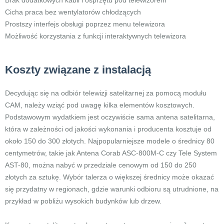
Brak dodatkowych kabli i osprzętu pod telewizorem
Cicha praca bez wentylatorów chłodzących
Prostszy interfejs obsługi poprzez menu telewizora
Możliwość korzystania z funkcji interaktywnych telewizora
Koszty związane z instalacją
Decydując się na odbiór telewizji satelitarnej za pomocą modułu
CAM, należy wziąć pod uwagę kilka elementów kosztowych.
Podstawowym wydatkiem jest oczywiście sama antena satelitarna,
która w zależności od jakości wykonania i producenta kosztuje od
około 150 do 300 złotych. Najpopularniejsze modele o średnicy 80
centymetrów, takie jak Antena Corab ASC-800M-C czy Tele System
AST-80, można nabyć w przedziale cenowym od 150 do 250
złotych za sztukę. Wybór talerza o większej średnicy może okazać
się przydatny w regionach, gdzie warunki odbioru są utrudnione, na
przykład w pobliżu wysokich budynków lub drzew.