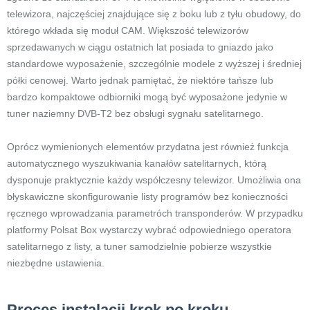
telewizora, najczęściej znajdujące się z boku lub z tyłu obudowy, do
którego wkłada się moduł CAM. Większość telewizorów
sprzedawanych w ciągu ostatnich lat posiada to gniazdo jako
standardowe wyposażenie, szczególnie modele z wyższej i średniej
półki cenowej. Warto jednak pamiętać, że niektóre tańsze lub
bardzo kompaktowe odbiorniki mogą być wyposażone jedynie w
tuner naziemny DVB-T2 bez obsługi sygnału satelitarnego.
Oprócz wymienionych elementów przydatna jest również funkcja
automatycznego wyszukiwania kanałów satelitarnych, którą
dysponuje praktycznie każdy współczesny telewizor. Umożliwia ona
błyskawiczne skonfigurowanie listy programów bez konieczności
ręcznego wprowadzania parametróch transponderów. W przypadku
platformy Polsat Box wystarczy wybrać odpowiedniego operatora
satelitarnego z listy, a tuner samodzielnie pobierze wszystkie
niezbędne ustawienia.
Proces instalacji krok po kroku