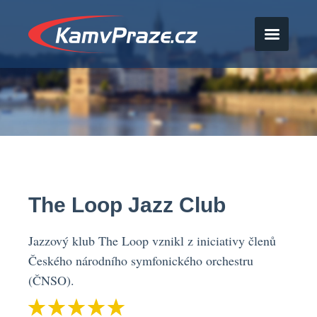
The Loop Jazz Club
Jazzový klub The Loop vznikl z iniciativy členů
Českého národního symfonického orchestru
(ČNSO).