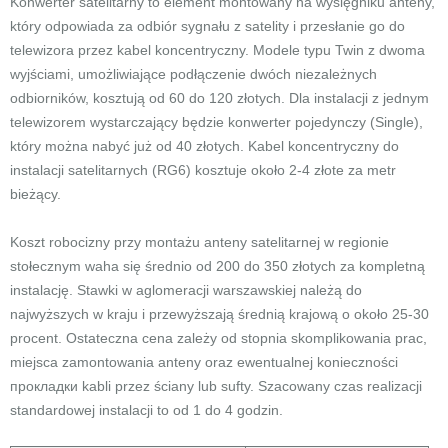
Konwerter satelitarny to element montowany na wysięgniku anteny,
który odpowiada za odbiór sygnału z satelity i przesłanie go do
telewizora przez kabel koncentryczny. Modele typu Twin z dwoma
wyjściami, umożliwiające podłączenie dwóch niezależnych
odbiorników, kosztują od 60 do 120 złotych. Dla instalacji z jednym
telewizorem wystarczający będzie konwerter pojedynczy (Single),
który można nabyć już od 40 złotych. Kabel koncentryczny do
instalacji satelitarnych (RG6) kosztuje około 2-4 złote za metr
bieżący.
Koszt robocizny przy montażu anteny satelitarnej w regionie
stołecznym waha się średnio od 200 do 350 złotych za kompletną
instalację. Stawki w aglomeracji warszawskiej należą do
najwyższych w kraju i przewyższają średnią krajową o około 25-30
procent. Ostateczna cena zależy od stopnia skomplikowania prac,
miejsca zamontowania anteny oraz ewentualnej konieczności
прокладки kabli przez ściany lub sufty. Szacowany czas realizacji
standardowej instalacji to od 1 do 4 godzin.