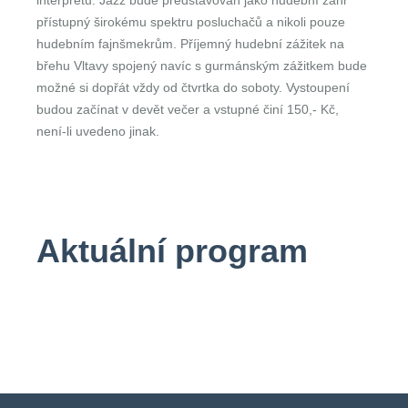
interpretů. Jazz bude představován jako hudební žánr
přístupný širokému spektru posluchačů a nikoli pouze
hudebním fajnšmekrům. Příjemný hudební zážitek na
břehu Vltavy spojený navíc s gurmánským zážitkem bude
možné si dopřát vždy od čtvrtka do soboty. Vystoupení
budou začínat v devět večer a vstupné činí 150,- Kč,
není-li uvedeno jinak.
Aktuální program