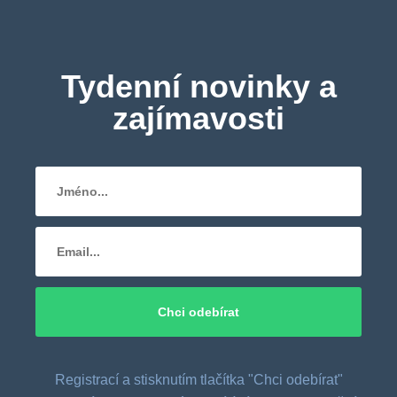
Tydenní novinky a
zajímavosti
Registrací a stisknutím tlačítka "Chci odebírat"