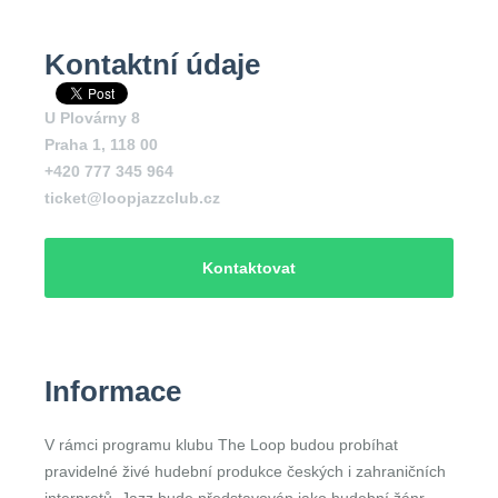
Kontaktní údaje
U Plovárny 8
Praha 1
,
118 00
+420 777 345 964
ticket@loopjazzclub.cz
Kontaktovat
Informace
V rámci programu klubu The Loop budou probíhat
pravidelné živé hudební produkce českých i zahraničních