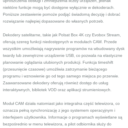
uproszczenia obsługi i zmniejszenia liczby urządzeń, jednak
niektóre funkcje mogą być dostępne wyłącznie w dekoderach.
Poniższe zestawienie pomoże podjąć świadomą decyzję i dobrać
rozwiązanie najlepiej dopasowane do własnych potrzeb.
Dekodery satelitarne, takie jak Polsat Box 4K czy Evobox Stream,
oferują szereg funkcji niedostępnych w modułach CAM. Przede
wszystkim umożliwiają nagrywanie programów na wbudowany dysk
twardy lub zewnętrzne urządzenie USB, co pozwala na elastyczne
planowanie oglądania ulubionych produkcji. Funkcja timeshift
(przesunięcie czasowe) umożliwia zatrzymanie bieżącego
programu i wznowienie go od tego samego miejsca po przerwie.
Zaawansowane dekodery oferują również dostęp do usług
interaktywnych, bibliotek VOD oraz aplikacji strumieniowych.
Moduł CAM działa natomiast jako integralna część telewizora, co
oznacza pełną synchronizację z jego systemem operacyjnym i
interfejsem użytkownika. Informacje o programach wyświetlane są
bezpośrednio w menu telewizora, a pilot odbiornika służy do