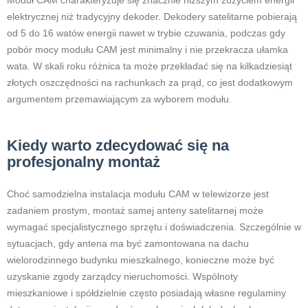
Moduł CAM charakteryzuje się znacznie niższym zużyciem energii
elektrycznej niż tradycyjny dekoder. Dekodery satelitarne pobierają
od 5 do 16 watów energii nawet w trybie czuwania, podczas gdy
pobór mocy modułu CAM jest minimalny i nie przekracza ułamka
wata. W skali roku różnica ta może przekładać się na kilkadziesiąt
złotych oszczędności na rachunkach za prąd, co jest dodatkowym
argumentem przemawiającym za wyborem modułu.
Kiedy warto zdecydować się na
profesjonalny montaż
Choć samodzielna instalacja modułu CAM w telewizorze jest
zadaniem prostym, montaż samej anteny satelitarnej może
wymagać specjalistycznego sprzętu i doświadczenia. Szczególnie w
sytuacjach, gdy antena ma być zamontowana na dachu
wielorodzinnego budynku mieszkalnego, konieczne może być
uzyskanie zgody zarządcy nieruchomości. Wspólnoty
mieszkaniowe i spółdzielnie często posiadają własne regulaminy