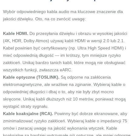
Wybór odpowiedniego kabla audio ma kluczowe znaczenie dla
jakości dźwięku. Oto, na co zwrócić uwagę:
Kable HDMI.
Do przesyłania dźwięku i obrazu w wysokiej jakości
(4K, HDR, Dolby Atmos) używaj kabli HDMI w wersji 2.0 lub 2.1.
Kabel powinien być certyfikowany (np. Ultra High Speed HDMI) i
mieć odpowiednią długość — im krótszy, tym mniejsze ryzyko
zakłóceń. Unikaj bardzo tanich kabli, które mogą nie obsługiwać
wszystkich funkcji, zwłaszcza eARC.
Kable optyczne (TOSLINK).
Są odporne na zakłócenia
elektromagnetyczne, ale wrażliwe na zginanie. Wybieraj kable o
odpowiedniej długości i dbaj o to, aby nie były zbyt mocno
skręcone. Unikaj kabli dłuższych niż 10 metrów, ponieważ mogą
wystąpić straty sygnału.
Kable koaksjalne (RCA).
Powinny być dobrze ekranowane, aby
zminimalizować ryzyko zakłóceń. Wybieraj kable o impedancji 75
omów i zwracaj uwagę na jakość wykonania wtyczek. Kable
koaksjalne są bardziej wytrzymałe niż optyczne, ale mniej odporne