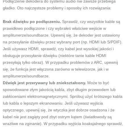
Podłączenie dekodera do systemu audio nie zawsze przebiega
gładko. Oto najczęstsze problemy i sposoby ich rozwiązania:
Brak dźwięku po podłączeniu.
Sprawdź, czy wszystkie kable są
prawidłowo podłączone i czy wybrałeś właściwe wejście w
amplitunerze/soundbarze. Upewnij się, że dekoder jest ustawiony
na przesyłanie dźwięku przez wybrany port (np. HDMI lub S/PDIF).
Jeśli używasz HDMI, sprawdź, czy kabel jest wysokiej jakości i
obsługuje przesyłanie dźwięku (niektóre tanie kable HDMI
przesyłają tylko obraz). W przypadku problemów z ARC, upewnij
się, że funkcja jest włączona zarówno w telewizorze, jak i w
amplitunerze/soundbarze.
Dźwięk jest przerywany lub zniekształcony.
Może to być
spowodowane złym jakością kabla, zbyt długim przewodem lub
zakłóceniami elektromagnetycznymi. Spróbuj użyć krótszego kabla
lub kabla o lepszym ekranowaniu. Jeśli używasz wyjścia
optycznego, upewnij się, że wtyczka jest dobrze osadzona i że
kabel nie jest zagięty pod zbyt ostrym kątem (światłowody są
wrażliwe na zginanie). W przypadku wyjścia koaksjalnego sprawdź,