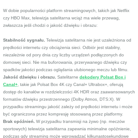
W dobie popularności platform streamingowych, takich jak Netflix
czy HBO Max, telewizja satelitarna wciąż ma wiele przewag,
zwłaszcza jeśli chodzi o jakość dźwięku i obrazu:
Stabilność sygnału.
Telewizja satelitarna nie jest uzależniona od
prędkości internetu czy obciążenia sieci. Odbiór jest stabilny,
niezależnie od pory dnia czy liczby urządzeń podłączonych do
domowej sieci. Nie ma buforowania, przerywanego dźwięku czy
spadków jakości podczas oglądania ulubionego meczu lub filmu.
Jakość dźwięku i obrazu.
Satelitarne
dekodery Polsat Box i
Canal+
, takie jak Polsat Box 4K czy Canal+ Ultrabox+, oferują
dostęp do kanałów w rozdzielczości 4K HDR oraz zaawansowanych
formatów dźwięku przestrzennego (Dolby Atmos, DTS:X). W
przypadku streamingu jakość zależy od prędkości internetu i może
być ograniczona przez kompresję stosowaną przez platformy.
Brak opóźnień.
W przypadku transmisji na żywo (np. meczów
sportowych) telewizja satelitarna zapewnia minimalne opóźnienie,
podczas gdy streaming może wprowadzać kilkunastosekundowe