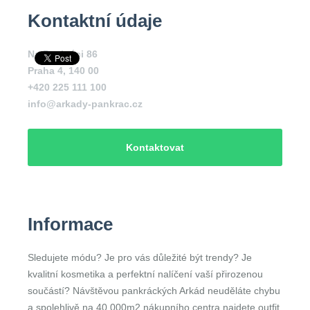
Kontaktní údaje
Na Pankráci 86
Praha 4
,
140 00
+420 225 111 100
info@arkady-pankrac.cz
Kontaktovat
Informace
Sledujete módu? Je pro vás důležité být trendy? Je
kvalitní kosmetika a perfektní nalíčení vaší přirozenou
součástí? Návštěvou pankráckých Arkád neuděláte chybu
a spolehlivě na 40 000m2 nákupního centra najdete outfit,