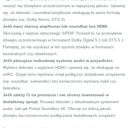
cieszyć się dźwiękiem przestrzennym w najwyższej jakości. Upewnij
się, że dekoder i soundbar/amplituner obsługują te same formaty
dźwięku (np. Dolby Atmos, DTS:X).
Jeśli masz starszy amplituner lub soundbar bez HDMI.
Skorzystaj z wyjścia optycznego S/PDIF. Pozwoli to na przesyłanie
dźwięku przestrzennego w formatach Dolby Digital 5.1 lub DTS 5.1.
Pamiętaj, że nie uzyskasz w ten sposób dźwięku w formatach
bezstratnych czy obiektowych.
Jeśli planujesz rozbudowę systemu audio w przyszłości.
Wybierz dekoder z wyjściem HDMI i upewnij się, że obsługuje on
eARC. Dzięki temu będziesz mógł podłączyć dodatkowe urządzenia
(np. soundbar, subwoofer) bez konieczności wymiany kabli czy
dekodera.
Jeśli zależy Ci na prostocie i nie chcesz inwestować w
dodatkowy sprzęt.
Rozważ dekoder z wbudowanym systemem
audio, taki jak Polsat Soundbox 4K. Oferuje on dobrą jakość
dźwięku bez konieczności podłączania dodatkowych urządzeń.