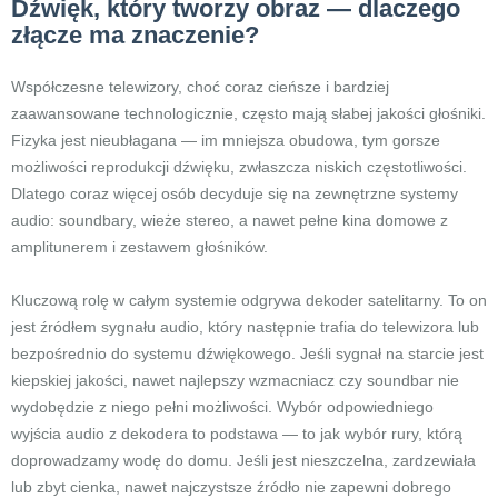
Dźwięk, który tworzy obraz — dlaczego
złącze ma znaczenie?
Współczesne telewizory, choć coraz cieńsze i bardziej
zaawansowane technologicznie, często mają słabej jakości głośniki.
Fizyka jest nieubłagana — im mniejsza obudowa, tym gorsze
możliwości reprodukcji dźwięku, zwłaszcza niskich częstotliwości.
Dlatego coraz więcej osób decyduje się na zewnętrzne systemy
audio: soundbary, wieże stereo, a nawet pełne kina domowe z
amplitunerem i zestawem głośników.
Kluczową rolę w całym systemie odgrywa dekoder satelitarny. To on
jest źródłem sygnału audio, który następnie trafia do telewizora lub
bezpośrednio do systemu dźwiękowego. Jeśli sygnał na starcie jest
kiepskiej jakości, nawet najlepszy wzmacniacz czy soundbar nie
wydobędzie z niego pełni możliwości. Wybór odpowiedniego
wyjścia audio z dekodera to podstawa — to jak wybór rury, którą
doprowadzamy wodę do domu. Jeśli jest nieszczelna, zardzewiała
lub zbyt cienka, nawet najczystsze źródło nie zapewni dobrego