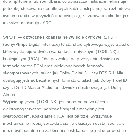
do amplitunera lub soundbara, co upraszcza instalację i eliminuje
potrzebę stosowania dodatkowych kabli. Jeśli planujesz rozbudowę
systemu audio w przyszłości, upewnij się, że zarówno dekoder, jak i
telewizor obsługują eARC.
S/PDIF — optyczne i koaksjalne wyjście cyfrowe.
S/PDIF
(Sony/Philips Digital Interface) to standard cyfrowego wyjścia audio,
który występuje w dwóch wariantach: optycznym (TOSLINK) i
koaksjalnym (RCA). Oba pozwalają na przesyłanie dźwięku w
formacie stereo PCM oraz wielokanałowych formatów
skompresowanych, takich jak Dolby Digital 5.1 czy DTS 5.1. Nie
obsługują jednak bezstratnych formatów, takich jak Dolby TrueHD
czy DTS-HD Master Audio, ani dźwięku obiektowego, jak Dolby
Atmos.
Wyjście optyczne (TOSLINK) jest odporne na zakłócenia
elektromagnetyczne, ponieważ sygnał przesyłany jest
światłowodem. Koaksjalne (RCA) jest bardziej wytrzymałe
mechanicznie i lepiej sprawdza się na dłuższych dystansach, ale
może być podatne na zakłócenia, jeśli kabel nie jest odpowiednio