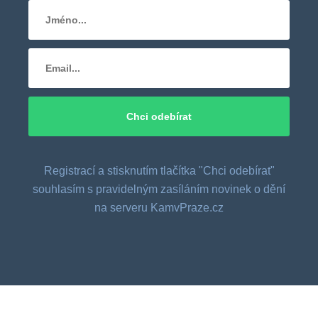
Registrací a stisknutím tlačítka "Chci odebírat"
souhlasím s pravidelným zasíláním novinek o dění
na serveru KamvPraze.cz