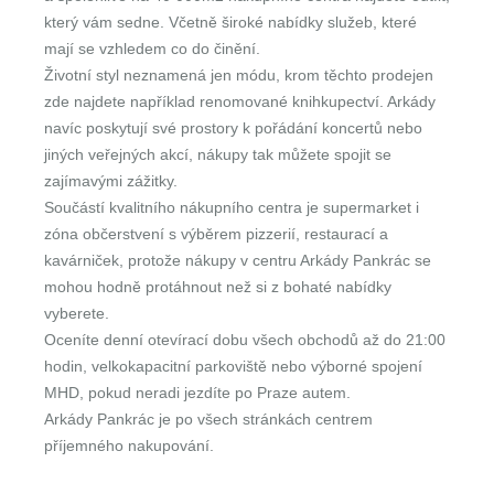
který vám sedne. Včetně široké nabídky služeb, které
mají se vzhledem co do činění.
Životní styl neznamená jen módu, krom těchto prodejen
zde najdete například renomované knihkupectví. Arkády
navíc poskytují své prostory k pořádání koncertů nebo
jiných veřejných akcí, nákupy tak můžete spojit se
zajímavými zážitky.
Součástí kvalitního nákupního centra je supermarket i
zóna občerstvení s výběrem pizzerií, restaurací a
kavárniček, protože nákupy v centru Arkády Pankrác se
mohou hodně protáhnout než si z bohaté nabídky
vyberete.
Oceníte denní otevírací dobu všech obchodů až do 21:00
hodin, velkokapacitní parkoviště nebo výborné spojení
MHD, pokud neradi jezdíte po Praze autem.
Arkády Pankrác je po všech stránkách centrem
příjemného nakupování.