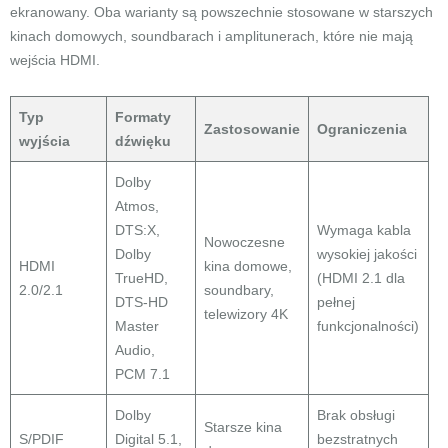
ekranowany. Oba warianty są powszechnie stosowane w starszych
kinach domowych, soundbarach i amplitunerach, które nie mają
wejścia HDMI.
Typ
Formaty
Zastosowanie
Ograniczenia
wyjścia
dźwięku
Dolby
Atmos,
DTS:X,
Wymaga kabla
Nowoczesne
Dolby
wysokiej jakości
HDMI
kina domowe,
TrueHD,
(HDMI 2.1 dla
2.0/2.1
soundbary,
DTS-HD
pełnej
telewizory 4K
Master
funkcjonalności)
Audio,
PCM 7.1
Dolby
Brak obsługi
Starsze kina
S/PDIF
Digital 5.1,
bezstratnych