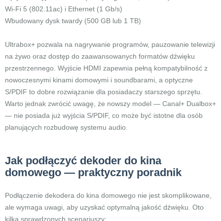
Wi-Fi 5 (802.11ac) i Ethernet (1 Gb/s)
Wbudowany dysk twardy (500 GB lub 1 TB)
Ultrabox+ pozwala na nagrywanie programów, pauzowanie telewizji
na żywo oraz dostęp do zaawansowanych formatów dźwięku
przestrzennego. Wyjście HDMI zapewnia pełną kompatybilność z
nowoczesnymi kinami domowymi i soundbarami, a optyczne
S/PDIF to dobre rozwiązanie dla posiadaczy starszego sprzętu.
Warto jednak zwrócić uwagę, że nowszy model — Canal+ Dualbox+
— nie posiada już wyjścia S/PDIF, co może być istotne dla osób
planujących rozbudowę systemu audio.
Jak podłączyć dekoder do kina
domowego — praktyczny poradnik
Podłączenie dekodera do kina domowego nie jest skomplikowane,
ale wymaga uwagi, aby uzyskać optymalną jakość dźwięku. Oto
kilka sprawdzonych scenariuszy: