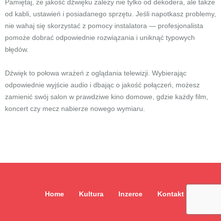
Pamiętaj, że jakość dźwięku zależy nie tylko od dekodera, ale także
od kabli, ustawień i posiadanego sprzętu. Jeśli napotkasz problemy,
nie wahaj się skorzystać z pomocy instalatora — profesjonalista
pomoże dobrać odpowiednie rozwiązania i uniknąć typowych
błędów.
Dźwięk to połowa wrażeń z oglądania telewizji. Wybierając
odpowiednie wyjście audio i dbając o jakość połączeń, możesz
zamienić swój salon w prawdziwe kino domowe, gdzie każdy film,
koncert czy mecz nabierze nowego wymiaru.
Home
Kultura
Inzerce
Kontakt