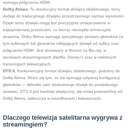
wymaga połączenia HDMI.
Dolby Atmos.
To rewolucyjny format dźwięku obiektowego, który
dodaje do tradycyjnego dźwięku przestrzennego wymiar wysokości.
Dzięki temu dźwięki mogą być precyzyjnie umiejscowione w
trójwymiarowej przestrzeni, co tworzy niezwykle immersyjne
wrażenia. Dolby Atmos wymaga specjalnego zestawu głośników (w
tym sufitowych lub głośników odbijających dźwięk od sufitu) oraz
połączenia HDMI. Jest stosowany w filmach na Blu-ray, w
serwisach streamingowych (Netflix, Disney+) oraz w niektórych
transmisjach telewizyjnych.
DTS:X.
Konkurencyjny format dźwięku obiektowego, podobny do
Dolby Atmos. Różni się tym, że nie wymaga sztywnej konfiguracji
głośników — dekoder sam dostosowuje dźwięk do posiadanego
zestawu. DTS:X jest bardziej elastyczny, ale mniej powszechny niż
Dolby Atmos, zwłaszcza w soundbarach i telewizorach.
Dlaczego telewizja satelitarna wygrywa z
streamingiem?