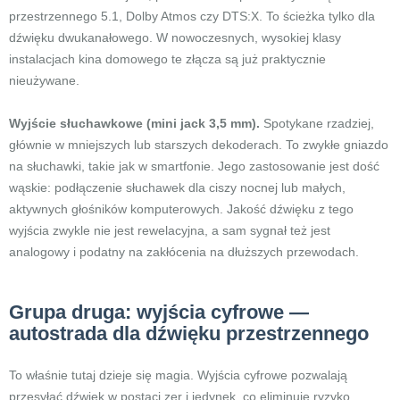
przestrzennego 5.1, Dolby Atmos czy DTS:X. To ścieżka tylko dla
dźwięku dwukanałowego. W nowoczesnych, wysokiej klasy
instalacjach kina domowego te złącza są już praktycznie
nieużywane.
Wyjście słuchawkowe (mini jack 3,5 mm).
Spotykane rzadziej,
głównie w mniejszych lub starszych dekoderach. To zwykłe gniazdo
na słuchawki, takie jak w smartfonie. Jego zastosowanie jest dość
wąskie: podłączenie słuchawek dla ciszy nocnej lub małych,
aktywnych głośników komputerowych. Jakość dźwięku z tego
wyjścia zwykle nie jest rewelacyjna, a sam sygnał też jest
analogowy i podatny na zakłócenia na dłuższych przewodach.
Grupa druga: wyjścia cyfrowe —
autostrada dla dźwięku przestrzennego
To właśnie tutaj dzieje się magia. Wyjścia cyfrowe pozwalają
przesyłać dźwięk w postaci zer i jedynek, co eliminuje ryzyko