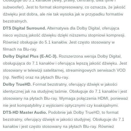
Obsługuje do 5.1 kanałów (lewy, prawy, centralny, dwa tylne i
subwoofer). Jest to format skompresowany, co oznacza, że jakość
dźwięku jest dobra, ale nie tak wysoka jak w przypadku formatów
bezstratnych.
DTS Digital Surround.
Alternatywa dla Dolby Digital, oferująca
nieco wyższą jakość dźwięku dzięki niższemu stopniowi kompresji.
Również obsługuje do 5.1 kanałów. Jest często stosowany w
filmach na Blu-ray.
Dolby Digital Plus (E-AC-3).
Rozszerzona wersja Dolby Digital,
obsługująca do 7.1 kanałów i oferująca lepszą jakość dźwięku. Jest
stosowany w telewizji satelitarnej, streamingowych serwisach VOD
(np. Netflix) oraz na płytach Blu-ray.
Dolby TrueHD.
Format bezstratny, oferujący dźwięk w jakości
identycznej jak na studyjnej taśmie. Obsługuje do 7.1 kanałów i jest
stosowany na płytach Blu-ray. Wymaga połączenia HDMI, ponieważ
nie jest kompatybilny z wyjściami optycznymi czy koaksjalnymi.
DTS-HD Master Audio.
Podobnie jak Dolby TrueHD, to format
bezstratny, oferujący dźwięk w jakości studyjnej. Obsługuje do 7.1
kanałów i jest często stosowany na płytach Blu-ray. Również