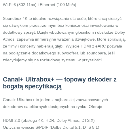
Wi-Fi 6 (802.11ax) i Ethernet (100 Mb/s)
Soundbox 4K to idealne rozwiązanie dla osób, które chcą cieszyć
się dźwiękiem przestrzennym bez konieczności inwestowania w
dodatkowy sprzęt. Dzięki wbudowanym głośnikom i obsłudze Dolby
Atmos, zapewnia immersyjne wrażenia dźwiękowe, które sprawiają,
że filmy i koncerty nabierają głębi. Wyjście HDMI z eARC pozwala
na podłączenie dodatkowego subwoofera lub soundbara, jeśli
zdecydujemy się na rozbudowę systemu w przyszłości.
Canal+ Ultrabox+ — topowy dekoder z
bogatą specyfikacją
Canal+ Ultrabox+ to jeden z najbardziej zaawansowanych
dekoderów satelitarnych dostępnych na rynku. Oferuje:
HDMI 2.0 (obsługa 4K, HDR, Dolby Atmos, DTS:X)
Optyczne wyjście S/PDIF (Dolby Digital 5.1, DTS 5.1)