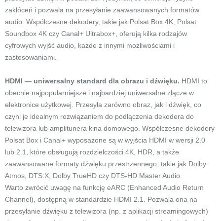
zakłóceń i pozwala na przesyłanie zaawansowanych formatów
audio. Współczesne dekodery, takie jak Polsat Box 4K, Polsat
Soundbox 4K czy Canal+ Ultrabox+, oferują kilka rodzajów
cyfrowych wyjść audio, każde z innymi możliwościami i
zastosowaniami.
HDMI — uniwersalny standard dla obrazu i dźwięku.
HDMI to
obecnie najpopularniejsze i najbardziej uniwersalne złącze w
elektronice użytkowej. Przesyła zarówno obraz, jak i dźwięk, co
czyni je idealnym rozwiązaniem do podłączenia dekodera do
telewizora lub amplitunera kina domowego. Współczesne dekodery
Polsat Box i Canal+ wyposażone są w wyjścia HDMI w wersji 2.0
lub 2.1, które obsługują rozdzielczości 4K, HDR, a także
zaawansowane formaty dźwięku przestrzennego, takie jak Dolby
Atmos, DTS:X, Dolby TrueHD czy DTS-HD Master Audio.
Warto zwrócić uwagę na funkcję eARC (Enhanced Audio Return
Channel), dostępną w standardzie HDMI 2.1. Pozwala ona na
przesyłanie dźwięku z telewizora (np. z aplikacji streamingowych)