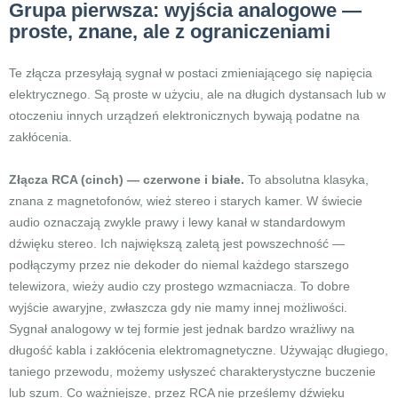
Grupa pierwsza: wyjścia analogowe —
proste, znane, ale z ograniczeniami
Te złącza przesyłają sygnał w postaci zmieniającego się napięcia
elektrycznego. Są proste w użyciu, ale na długich dystansach lub w
otoczeniu innych urządzeń elektronicznych bywają podatne na
zakłócenia.
Złącza RCA (cinch) — czerwone i białe.
To absolutna klasyka,
znana z magnetofonów, wież stereo i starych kamer. W świecie
audio oznaczają zwykle prawy i lewy kanał w standardowym
dźwięku stereo. Ich największą zaletą jest powszechność —
podłączymy przez nie dekoder do niemal każdego starszego
telewizora, wieży audio czy prostego wzmacniacza. To dobre
wyjście awaryjne, zwłaszcza gdy nie mamy innej możliwości.
Sygnał analogowy w tej formie jest jednak bardzo wrażliwy na
długość kabla i zakłócenia elektromagnetyczne. Używając długiego,
taniego przewodu, możemy usłyszeć charakterystyczne buczenie
lub szum. Co ważniejsze, przez RCA nie prześlemy dźwięku