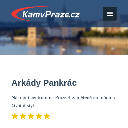
Arkády Pankrác
Nákupní centrum na Praze 4 zaměřené na módu a
životní styl.