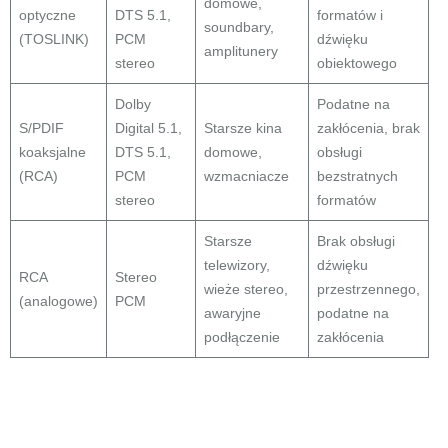
domowe,
optyczne
DTS 5.1,
formatów i
soundbary,
(TOSLINK)
PCM
dźwięku
amplitunery
stereo
obiektowego
Dolby
Podatne na
S/PDIF
Digital 5.1,
Starsze kina
zakłócenia, brak
koaksjalne
DTS 5.1,
domowe,
obsługi
(RCA)
PCM
wzmacniacze
bezstratnych
stereo
formatów
Starsze
Brak obsługi
telewizory,
dźwięku
RCA
Stereo
wieże stereo,
przestrzennego,
(analogowe)
PCM
awaryjne
podatne na
podłączenie
zakłócenia