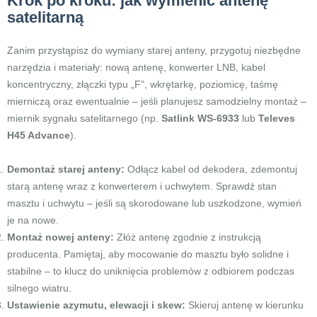
Krok po kroku: jak wymienić antenę
satelitarną
Zanim przystąpisz do wymiany starej anteny, przygotuj niezbędne
narzędzia i materiały: nową antenę, konwerter LNB, kabel
koncentryczny, złączki typu „F”, wkrętarkę, poziomicę, taśmę
mierniczą oraz ewentualnie – jeśli planujesz samodzielny montaż –
miernik sygnału satelitarnego (np.
Satlink WS-6933
lub
Televes
H45 Advance
).
Demontaż starej anteny:
Odłącz kabel od dekodera, zdemontuj
starą antenę wraz z konwerterem i uchwytem. Sprawdź stan
masztu i uchwytu – jeśli są skorodowane lub uszkodzone, wymień
je na nowe.
Montaż nowej anteny:
Złóż antenę zgodnie z instrukcją
producenta. Pamiętaj, aby mocowanie do masztu było solidne i
stabilne – to klucz do uniknięcia problemów z odbiorem podczas
silnego wiatru.
Ustawienie azymutu, elewacji i skew:
Skieruj antenę w kierunku