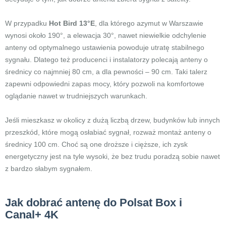
W przypadku
Hot Bird 13°E
, dla którego azymut w Warszawie
wynosi około 190°, a elewacja 30°, nawet niewielkie odchylenie
anteny od optymalnego ustawienia powoduje utratę stabilnego
sygnału. Dlatego też producenci i instalatorzy polecają anteny o
średnicy co najmniej 80 cm, a dla pewności – 90 cm. Taki talerz
zapewni odpowiedni zapas mocy, który pozwoli na komfortowe
oglądanie nawet w trudniejszych warunkach.
Jeśli mieszkasz w okolicy z dużą liczbą drzew, budynków lub innych
przeszkód, które mogą osłabiać sygnał, rozważ montaż anteny o
średnicy 100 cm. Choć są one droższe i cięższe, ich zysk
energetyczny jest na tyle wysoki, że bez trudu poradzą sobie nawet
z bardzo słabym sygnałem.
Jak dobrać antenę do Polsat Box i
Canal+ 4K