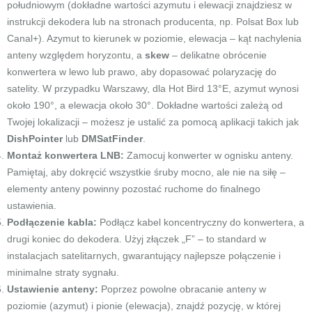
południowym (dokładne wartości azymutu i elewacji znajdziesz w
instrukcji dekodera lub na stronach producenta, np. Polsat Box lub
Canal+). Azymut to kierunek w poziomie, elewacja – kąt nachylenia
anteny względem horyzontu, a
skew
– delikatne obrócenie
konwertera w lewo lub prawo, aby dopasować polaryzację do
satelity. W przypadku Warszawy, dla Hot Bird 13°E, azymut wynosi
około 190°, a elewacja około 30°. Dokładne wartości zależą od
Twojej lokalizacji – możesz je ustalić za pomocą aplikacji takich jak
DishPointer
lub
DMSatFinder
.
Montaż konwertera LNB:
Zamocuj konwerter w ognisku anteny.
Pamiętaj, aby dokręcić wszystkie śruby mocno, ale nie na siłę –
elementy anteny powinny pozostać ruchome do finalnego
ustawienia.
Podłączenie kabla:
Podłącz kabel koncentryczny do konwertera, a
drugi koniec do dekodera. Użyj złączek „F” – to standard w
instalacjach satelitarnych, gwarantujący najlepsze połączenie i
minimalne straty sygnału.
Ustawienie anteny:
Poprzez powolne obracanie anteny w
poziomie (azymut) i pionie (elewacja), znajdź pozycję, w której