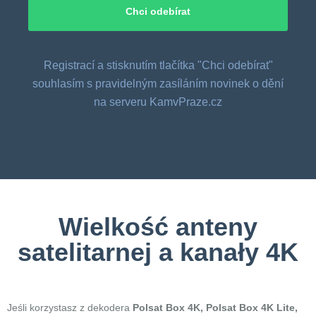
Registrací a stisknutím tlačítka "Chci odebírat"
souhlasím s pravidelným zasíláním novinek o dění
na serveru KamvPraze.cz
Wielkość anteny
satelitarnej a kanały 4K
Jeśli korzystasz z dekodera
Polsat Box 4K, Polsat Box 4K Lite,