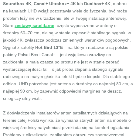
Soundbox 4K
,
Canal+ Ultrabox+ 4K
lub
Dualbox+ 4K
, a obraz
na kanałach UHD wciąż pozostawia wiele do życzenia, być może
problem leży nie w urządzeniu, ale w Twojej instalacji antenowej.
Stare
zestawy satelitarne
, często wyposażone w anteny o
średnicy 60–70 cm, nie są w stanie zapewnić stabilnego sygnału w
jakości 4K, zwłaszcza podczas zmiennych warunków pogodowych.
Sygnał z satelity
Hot Bird 13°E
– na którym nadawane są polskie
pakiety Polsat Box i Canal+ – jest wyjątkowo wrażliwy na
zakłócenia, a mała czasza po prostu nie jest w stanie zebrać
wystarczającej ilości fal. To jak próba złapania słabego sygnału
radiowego na małym głośniku: efekt będzie kiepski. Dla stabilnego
odbioru UHD potrzebna jest antena o średnicy co najmniej 80 cm, a
najlepiej 90 cm, by zapewnić odpowiedni margines na deszcz,
śnieg czy silny wiatr.
Z doświadczenia instalatorów anten satelitarnych działających na
terenie całej Polski wynika, że wymiana starych anten na modele o
większej średnicy natychmiast przekłada się na komfort oglądania.
Problemy z pikselizacją, zanikaniem obrazu czy sporadycznymi