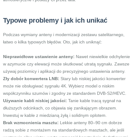
Typowe problemy i jak ich unikać
Podczas wymiany anteny i modernizacji zestawu satelitarnego,
łatwo o kilka typowych błędów. Oto, jak ich uniknąć:
Nieprawidłowe ustawienie anteny:
Nawet niewielkie odchylenie
w azymucie czy elewacji może skutkować utratą sygnału. Zawsze
używaj poziomicy i aplikacji do precyzyjnego ustawienia anteny.
Zły dobór konwertera LNB:
Stary lub niskiej jakości konwerter
może nie obsługiwać sygnału 4K. Wybierz model o niskim
współczynniku szumów i zgodny ze standardem DVB-S2/HEVC.
Używanie kabli niskiej jakości:
Tanie kable tracą sygnał na
dłuższych odcinkach, co objawia się zanikającym obrazem.
Inwestuj w kable z miedzianą żyłą i solidnym oplotem.
Brak wzmocnienia masztu:
Lekkie anteny 80–90 cm dobrze
radzą sobie z montażem na standardowych masztach, ale jeśli