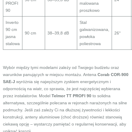
PROFI
malowana
90
proszkowo
Inverto
Stal
90 cm
galwanizowana,
90 cm
38–39,8 dB
26°
jasna
powłoka
stalowa
poliestrowa
Wybór między tymi modelami zależy od Twojego budżetu oraz
warunków panujących w miejscu montażu. Antena
Corab COR-900
SAE-J
wyróżnia się najwyższym zyskiem energetycznym i
odpornością na wiatr, co sprawia, że jest najczęściej wybierana
przez instalatorów. Model
Telmor TT PROFI 90
to solidna
alternatywa, szczególnie polecana w rejonach narażonych na silne
podmuchy. Jeśli zaś zależy Ci na dłuższej żywotności i lekkości
konstrukcji, anteny aluminiowe (choć droższe) również stanowią
ciekawą opcję – wystarczy pamiętać o regularnej konserwacji, aby
uniknąć korozji.