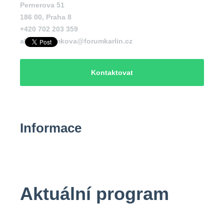
Pernerova 51
186 00
,
Praha 8
+420 702 203 359
alzbeta.klimkova@forumkarlin.cz
Kontaktovat
Informace
Aktuální program