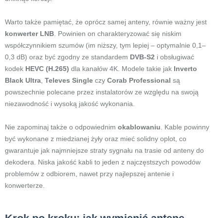
Warto także pamiętać, że oprócz samej anteny, równie ważny jest
konwerter LNB
. Powinien on charakteryzować się niskim
współczynnikiem szumów (im niższy, tym lepiej – optymalnie 0,1–
0,3 dB) oraz być zgodny ze standardem
DVB-S2
i obsługiwać
kodek
HEVC (H.265)
dla kanałów 4K. Modele takie jak
Inverto
Black Ultra
,
Televes Single
czy
Corab Professional
są
powszechnie polecane przez instalatorów ze względu na swoją
niezawodność i wysoką jakość wykonania.
Nie zapominaj także o odpowiednim
okablowaniu
. Kable powinny
być wykonane z miedzianej żyły oraz mieć solidny oplot, co
gwarantuje jak najmniejsze straty sygnału na trasie od anteny do
dekodera. Niska jakość kabli to jeden z najczęstszych powodów
problemów z odbiorem, nawet przy najlepszej antenie i
konwerterze.