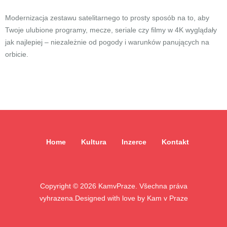
Modernizacja zestawu satelitarnego to prosty sposób na to, aby
Twoje ulubione programy, mecze, seriale czy filmy w 4K wyglądały
jak najlepiej – niezależnie od pogody i warunków panujących na
orbicie.
Home
Kultura
Inzerce
Kontakt
Copyright ©
2026
KamvPraze. Všechna práva
vyhrazena.
Designed with love by
Kam v Praze