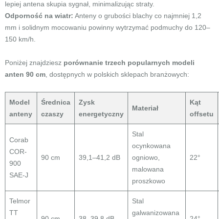
lepiej antena skupia sygnał, minimalizując straty.
Odporność na wiatr:
Anteny o grubości blachy co najmniej 1,2
mm i solidnym mocowaniu powinny wytrzymać podmuchy do 120–
150 km/h.
Poniżej znajdziesz
porównanie trzech popularnych modeli
anten 90 cm
, dostępnych w polskich sklepach branżowych:
Model
Średnica
Zysk
Kąt
Materiał
anteny
czaszy
energetyczny
offsetu
Stal
Corab
ocynkowana
COR-
90 cm
39,1–41,2 dB
ogniowo,
22°
900
malowana
SAE-J
proszkowo
Telmor
Stal
TT
galwanizowana
90 cm
38–39,8 dB
24°