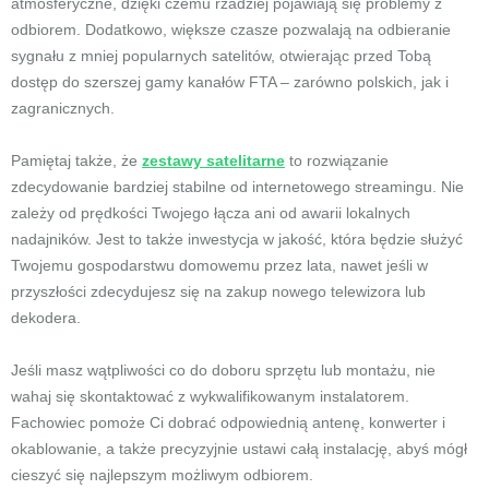
atmosferyczne, dzięki czemu rzadziej pojawiają się problemy z
odbiorem. Dodatkowo, większe czasze pozwalają na odbieranie
sygnału z mniej popularnych satelitów, otwierając przed Tobą
dostęp do szerszej gamy kanałów FTA – zarówno polskich, jak i
zagranicznych.
Pamiętaj także, że
zestawy satelitarne
to rozwiązanie
zdecydowanie bardziej stabilne od internetowego streamingu. Nie
zależy od prędkości Twojego łącza ani od awarii lokalnych
nadajników. Jest to także inwestycja w jakość, która będzie służyć
Twojemu gospodarstwu domowemu przez lata, nawet jeśli w
przyszłości zdecydujesz się na zakup nowego telewizora lub
dekodera.
Jeśli masz wątpliwości co do doboru sprzętu lub montażu, nie
wahaj się skontaktować z wykwalifikowanym instalatorem.
Fachowiec pomoże Ci dobrać odpowiednią antenę, konwerter i
okablowanie, a także precyzyjnie ustawi całą instalację, abyś mógł
cieszyć się najlepszym możliwym odbiorem.