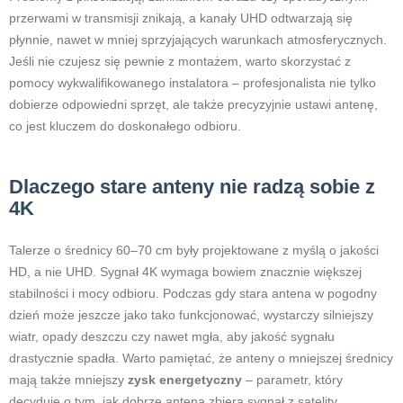
przerwami w transmisji znikają, a kanały UHD odtwarzają się
płynnie, nawet w mniej sprzyjających warunkach atmosferycznych.
Jeśli nie czujesz się pewnie z montażem, warto skorzystać z
pomocy wykwalifikowanego instalatora – profesjonalista nie tylko
dobierze odpowiedni sprzęt, ale także precyzyjnie ustawi antenę,
co jest kluczem do doskonałego odbioru.
Dlaczego stare anteny nie radzą sobie z
4K
Talerze o średnicy 60–70 cm były projektowane z myślą o jakości
HD, a nie UHD. Sygnał 4K wymaga bowiem znacznie większej
stabilności i mocy odbioru. Podczas gdy stara antena w pogodny
dzień może jeszcze jako tako funkcjonować, wystarczy silniejszy
wiatr, opady deszczu czy nawet mgła, aby jakość sygnału
drastycznie spadła. Warto pamiętać, że anteny o mniejszej średnicy
mają także mniejszy
zysk energetyczny
– parametr, który
decyduje o tym, jak dobrze antena zbiera sygnał z satelity.