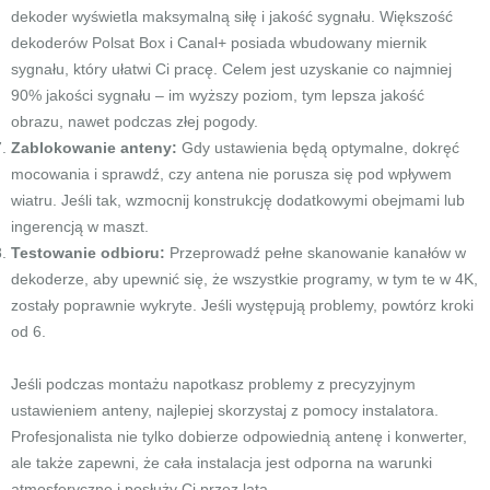
dekoder wyświetla maksymalną siłę i jakość sygnału. Większość
dekoderów Polsat Box i Canal+ posiada wbudowany miernik
sygnału, który ułatwi Ci pracę. Celem jest uzyskanie co najmniej
90% jakości sygnału – im wyższy poziom, tym lepsza jakość
obrazu, nawet podczas złej pogody.
Zablokowanie anteny:
Gdy ustawienia będą optymalne, dokręć
mocowania i sprawdź, czy antena nie porusza się pod wpływem
wiatru. Jeśli tak, wzmocnij konstrukcję dodatkowymi obejmami lub
ingerencją w maszt.
Testowanie odbioru:
Przeprowadź pełne skanowanie kanałów w
dekoderze, aby upewnić się, że wszystkie programy, w tym te w 4K,
zostały poprawnie wykryte. Jeśli występują problemy, powtórz kroki
od 6.
Jeśli podczas montażu napotkasz problemy z precyzyjnym
ustawieniem anteny, najlepiej skorzystaj z pomocy instalatora.
Profesjonalista nie tylko dobierze odpowiednią antenę i konwerter,
ale także zapewni, że cała instalacja jest odporna na warunki
atmosferyczne i posłuży Ci przez lata.