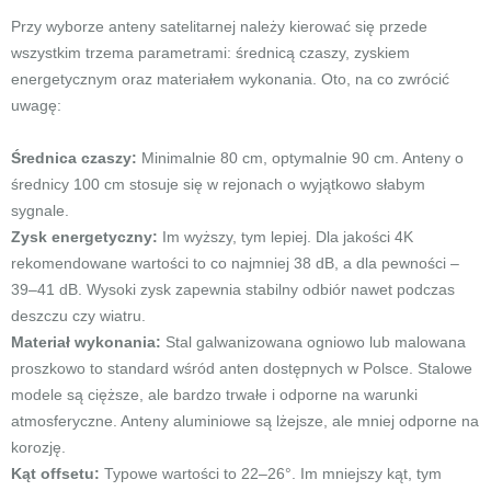
Przy wyborze anteny satelitarnej należy kierować się przede
wszystkim trzema parametrami: średnicą czaszy, zyskiem
energetycznym oraz materiałem wykonania. Oto, na co zwrócić
uwagę:
Średnica czaszy:
Minimalnie 80 cm, optymalnie 90 cm. Anteny o
średnicy 100 cm stosuje się w rejonach o wyjątkowo słabym
sygnale.
Zysk energetyczny:
Im wyższy, tym lepiej. Dla jakości 4K
rekomendowane wartości to co najmniej 38 dB, a dla pewności –
39–41 dB. Wysoki zysk zapewnia stabilny odbiór nawet podczas
deszczu czy wiatru.
Materiał wykonania:
Stal galwanizowana ogniowo lub malowana
proszkowo to standard wśród anten dostępnych w Polsce. Stalowe
modele są cięższe, ale bardzo trwałe i odporne na warunki
atmosferyczne. Anteny aluminiowe są lżejsze, ale mniej odporne na
korozję.
Kąt offsetu:
Typowe wartości to 22–26°. Im mniejszy kąt, tym