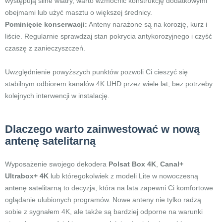
występują silne wiatry, warto wzmocnić konstrukcję dodatkowymi
obejmami lub użyć masztu o większej średnicy.
Pominięcie konserwacji:
Anteny narażone są na korozję, kurz i
liście. Regularnie sprawdzaj stan pokrycia antykorozyjnego i czyść
czaszę z zanieczyszczeń.
Uwzględnienie powyższych punktów pozwoli Ci cieszyć się
stabilnym odbiorem kanałów 4K UHD przez wiele lat, bez potrzeby
kolejnych interwencji w instalację.
Dlaczego warto zainwestować w nową
antenę satelitarną
Wyposażenie swojego dekodera
Polsat Box 4K
,
Canal+
Ultrabox+ 4K
lub któregokolwiek z modeli Lite w nowoczesną
antenę satelitarną to decyzja, która na lata zapewni Ci komfortowe
oglądanie ulubionych programów. Nowe anteny nie tylko radzą
sobie z sygnałem 4K, ale także są bardziej odporne na warunki