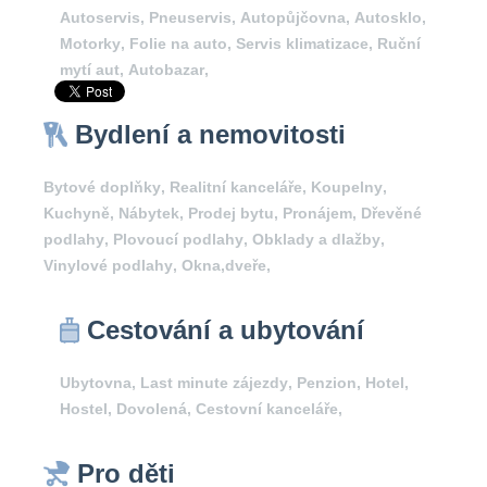
Autoservis
,
Pneuservis
,
Autopůjčovna
,
Autosklo
,
Motorky
,
Folie na auto
,
Servis klimatizace
,
Ruční
mytí aut
,
Autobazar
,
Bydlení a nemovitosti
Bytové doplňky
,
Realitní kanceláře
,
Koupelny
,
Kuchyně
,
Nábytek
,
Prodej bytu
,
Pronájem
,
Dřevěné
podlahy
,
Plovoucí podlahy
,
Obklady a dlažby
,
Vinylové podlahy
,
Okna,dveře
,
Cestování a ubytování
Ubytovna
,
Last minute zájezdy
,
Penzion
,
Hotel
,
Hostel
,
Dovolená
,
Cestovní kanceláře
,
Pro děti