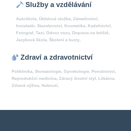
Služby a vzdělávání
Autoškola
,
Úklidová služba
,
Zámečnictví
,
Instalatér
,
Stavebnictví
,
Kosmetika
,
Kadeřnictví
,
Fotograf
,
Taxi
,
Odvoz vozu
,
Doprava na letiště
,
Jazyková škola
,
Školení a kurzy
,
Zdraví a zdravotnictví
Poliklinika
,
Stomatologie
,
Gynekologie
,
Porodnictví
,
Reprodukční medicína
,
Zdravý životní styl
,
Lékárna
,
Zdravá výživa
,
Hubnutí
,