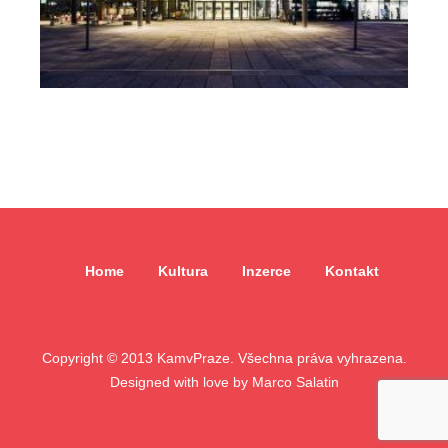
Home
Kultura
Inzerce
Kontakt
Copyright © 2013 KamvPraze. Všechna práva vyhrazena.
Designed with love by
Marco Salatin