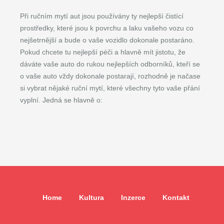
Při ručním mytí aut jsou používány ty nejlepší čistící
prostředky, které jsou k povrchu a laku vašeho vozu co
nejšetrnější a bude o vaše vozidlo dokonale postaráno.
Pokud chcete tu nejlepší péči a hlavně mít jistotu, že
dáváte vaše auto do rukou nejlepších odborníků, kteří se
o vaše auto vždy dokonale postarají, rozhodně je načase
si vybrat nějaké ruční mytí, které všechny tyto vaše přání
vyplní. Jedná se hlavně o:
Home
Kultura
Inzerce
Kontakt