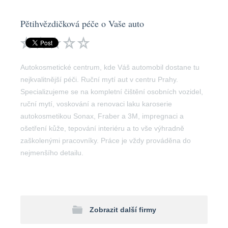
Pětihvězdičková péče o Vaše auto
Autokosmetické centrum, kde Váš automobil dostane tu
nejkvalitnější péči. Ruční mytí aut v centru Prahy.
Specializujeme se na kompletní čištění osobních vozidel,
ruční mytí, voskování a renovaci laku karoserie
autokosmetikou Sonax, Fraber a 3M, impregnaci a
ošetření kůže, tepování interiéru a to vše výhradně
zaškolenými pracovníky. Práce je vždy prováděna do
nejmenšího detailu.
Zobrazit další firmy