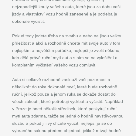
nejzapadlejší kouty vašeho auta, které jsou za dobu vaši
jízdy a vlastnictví vozu hodně zanesené a je potřeba je
dokonale vyčistit.
Pokud tedy jedete třeba na svatbu a nebo na jinou velkou
příležitost a akci a rozhodně chcete mít svoje auto v tom
nejlepším a největším pořádku, nejlepší je zvolit někoho,
kdo dělá právě ruční mytí aut a s ním se na vyleštění a
kompletním vyčistění vašeho vozu domluvit.
Auta si celkově rozhodně zaslouží vaši pozornost a
několikrát do roka dokonalé mytí, které bude rozhodně
ruční, jelikož pouze a jenom ruka se dokáže dostat do
všech zákoutí, které potřebují vydrbat a vyčistit. Například
v Praze je hned několik středisek, které poskytují ruční
mytí auta zdarma, takže se jedná o hodně navštěvovanou
službu a pokud ji i vy chcete využít, nejlepší je se do
vybraného salonu předem objednat, jelikož mívají hodně