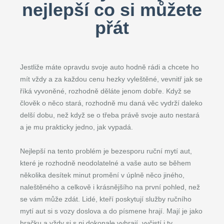
nejlepší co si můžete
přát
Jestliže máte opravdu svoje auto hodně rádi a chcete ho
mít vždy a za každou cenu hezky vyleštěné, vevnitř jak se
říká vyvoněné, rozhodně děláte jenom dobře. Když se
člověk o něco stará, rozhodně mu daná věc vydrží daleko
delší dobu, než když se o třeba právě svoje auto nestará
a je mu prakticky jedno, jak vypadá.
Nejlepší na tento problém je bezesporu ruční mytí aut,
které je rozhodně neodolatelné a vaše auto se během
několika desítek minut promění v úplně něco jiného,
naleštěného a celkově i krásnějšího na první pohled, než
se vám může zdát. Lidé, kteří poskytují služby ručního
mytí aut si s vozy doslova a do písmene hrají. Mají je jako
hračku a vždy si s ni dokonale vyhrají, vyčistí i ty