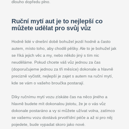
dlouho dopředu plno.
Ruční mytí aut je to nejlepší co
můžete udělat pro svůj vůz
Hodně lidé v dnešní době bohužel jezdí hodně a často
autem, místo toho, aby chodili pěšky. Ale to je bohužel jak
se říká jejich věc a my, nebo někdo jiný s tím nic
neuděláme. Pokud chcete váš vůz jednou za čas
(doporučujeme jednou za tři měsíce) dokonale a hlavně
precizně vyčistit, nejlepší je zajet s autem na ruční mytí,
kde se vám o vašeho broučka postarají.
Díky ručnímu mytí vozu získáte čas na něco jiného a
hlavně budete mít dokonalou jistotu, že je o vás vůz
dokonale postaráno a vy si můžete užívat volna, zatímco
se vašemu vozu dostává prvotřídní péče a až si pro něj
pojedete, bude vypadat skoro jako nové.