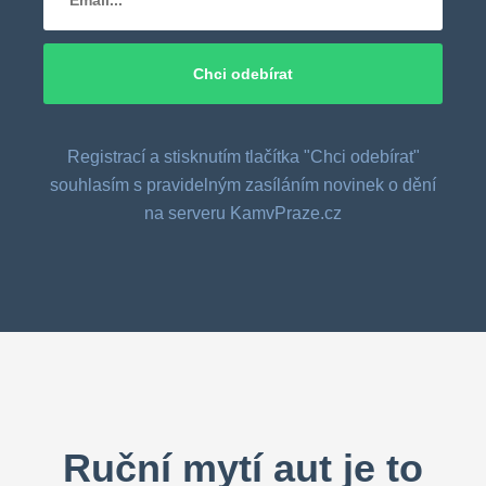
Registrací a stisknutím tlačítka "Chci odebírat"
souhlasím s pravidelným zasíláním novinek o dění
na serveru KamvPraze.cz
Ruční mytí aut je to