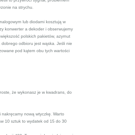
 Jeśli to przywróci sygnał, problemem
yzonie na strychu.
analogowym lub diodami kosztują w
dzy konwerter a dekoder i obserwujemy
a większość polskich pakietów, azymut
a dobrego odbioru jest wąska. Jeśli nie
izowane pod kątem obu tych wartości
proste, że wykonasz je w kwadrans, do
ę i nakręcamy nową wtyczkę. Warto
aw 10 sztuk to wydatek od 15 do 30