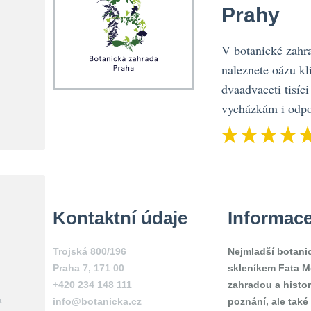
Prahy
V botanické zahra
naleznete oázu kl
dvaadvaceti tisíci
vycházkám i odpo
Kontaktní údaje
Informac
Trojská 800/196
Nejmladší botani
Praha 7
,
171 00
skleníkem Fata 
+420 234 148 111
zahradou a histor
a
info@botanicka.cz
poznání, ale také