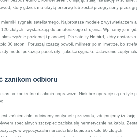
koder bezpośrednio z konwerterem, omijając stałą instalację w ścianie.
wód, który gdzieś ma ukrytą przerwę lub został przegryziony przez gr
 mierniki sygnału satelitarnego. Najprostsze modele z wyświetlaczem 
o 120 złotych i wystarczają do amatorskiego strojenia. Wpinamy je mię
płaszczyźnie poziomej i pionowej. Dla satelity Hotbird, który dostarcz
koło 30 stopni. Poruszaj czaszą powoli, milimetr po milimetrze, bo stref
dy model pokazuje pasek siły i jakości sygnału. Ustawienie zoptymal
ić zanikom odbioru
czas na konkretne działania naprawcze. Niektóre operacje są na tyle 
wo.
re jest zaśniedziałe, odcinamy centymetr przewodu, zdejmujemy izolacj
ływem specjalnych szczypiec zaciska się hermetycznie na kablu. Zest
ożyczyć w wypożyczalni narzędzi lub kupić za około 60 złotych.