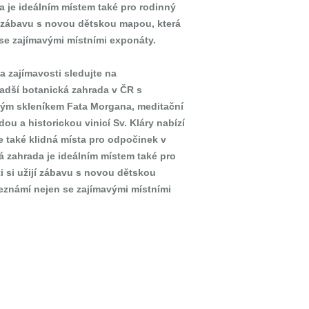
a je ideálním místem také pro rodinný
ijí zábavu s novou dětskou mapou, která
 se zajímavými místními exponáty.
a zajímavosti sledujte na
adší botanická zahrada v ČR s
kým skleníkem Fata Morgana, meditační
u a historickou vinicí Sv. Kláry nabízí
e také klidná místa pro odpočinek v
á zahrada je ideálním místem také pro
ti si užijí zábavu s novou dětskou
seznámí nejen se zajímavými místními