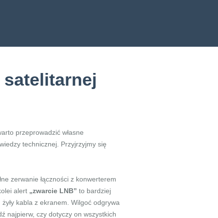
satelitarnej
 warto przeprowadzić własne
edzy technicznej. Przyjrzyjmy się
ełne zerwanie łączności z konwerterem
olei alert
„zwarcie LNB”
to bardziej
u żyły kabla z ekranem. Wilgoć odgrywa
dź najpierw, czy dotyczy on wszystkich