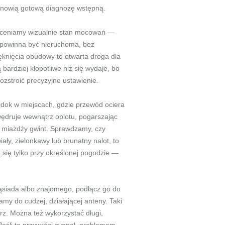
tanowią gotową diagnozę wstępną.
. Oceniamy wizualnie stan mocowań —
powinna być nieruchoma, bez
knięcia obudowy to otwarta droga dla
ardziej kłopotliwe niż się wydaje, bo
zstroić precyzyjne ustawienie.
widok w miejscach, gdzie przewód ociera
wędruje wewnątrz oplotu, pogarszając
a miażdży gwint. Sprawdzamy, czy
ały, zielonkawy lub brunatny nalot, to
 się tylko przy określonej pogodzie —
ąsiada albo znajomego, podłącz go do
zamy do cudzej, działającej anteny. Taki
rz. Można też wykorzystać długi,