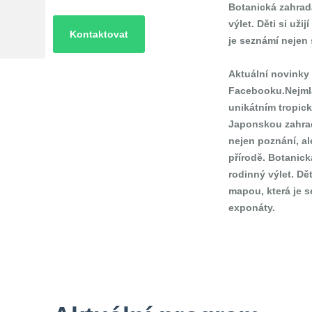
Botanická zahrad
výlet. Děti si už
Kontaktovat
je seznámí nejen
Aktuální novinky 
Facebooku.
Nejml
unikátním tropic
Japonskou zahrado
nejen poznání, al
přírodě. Botanick
rodinný výlet. Dě
mapou, která je 
exponáty.