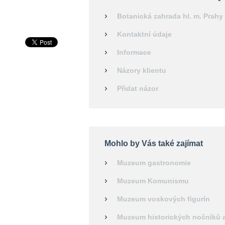
Botanická zahrada hl. m. Prahy
Kontaktní údaje
Informace
Názory klientu
Přidat názor
Mohlo by Vás také zajímat
Muzeum gastronomie
Muzeum Komunismu
Muzeum voskových figurín
Muzeum historických nočníků 