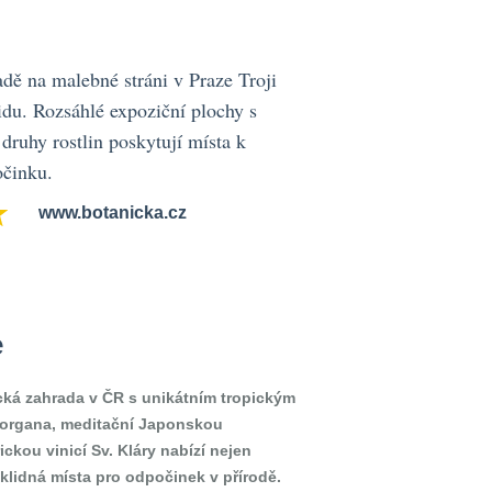
dě na malebné stráni v Praze Troji
idu. Rozsáhlé expoziční plochy s
 druhy rostlin poskytují místa k
činku.
www.botanicka.cz
e
cká zahrada v ČR s unikátním tropickým
Morgana, meditační Japonskou
ickou vinicí Sv. Kláry nabízí nejen
 klidná místa pro odpočinek v přírodě.