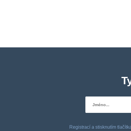
T
Registrací a stisknutím tlačí