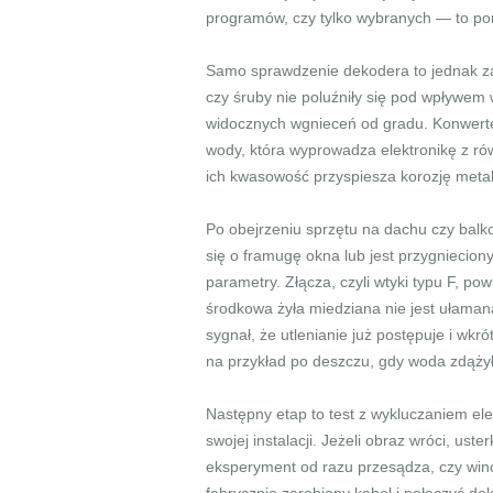
programów, czy tylko wybranych — to po
Samo sprawdzenie dekodera to jednak za 
czy śruby nie poluźniły się pod wpływem 
widocznych wgnieceń od gradu. Konwerte
wody, która wyprowadza elektronikę z ró
ich kwasowość przyspiesza korozję metal
Po obejrzeniu sprzętu na dachu czy balko
się o framugę okna lub jest przygniecion
parametry. Złącza, czyli wtyki typu F, 
środkowa żyła miedziana nie jest ułamana
sygnał, że utlenianie już postępuje i wk
na przykład po deszczu, gdy woda zdąży
Następny etap to test z wykluczaniem e
swojej instalacji. Jeżeli obraz wróci, ust
eksperyment od razu przesądza, czy wino