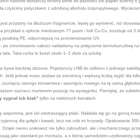
kkich nalotów wystarczy drobny pilnik do paznokci lub papier ścierny o
zda czyścimy patyczkiem z odrobiną alkoholu izopropylowego. Wycier
est przytarty na dłuższym fragmencie, lepiej go wymienić, niż stosowa
przykład o oplocie miedzianym 77 pasm i folii Cu-Cu, kosztuje od 3 d
 powłoką PE, odporniejszą na promieniowanie UV.
– po zmontowaniu całości nakładamy na połączenie termokurczliwą ru
lata. Taka rurka to koszt około 1–2 złote za sztukę.
bywa bardziej złożona. Pojedynczy LNB do odbioru z jednego satelity, 
. Jeśli jednak masz zestaw ze zwrotnicą i większą liczbą wyjść dla k
, zsunięciu starego konwertera i wsunięciu nowego na tę samą głębok
tażem zaznacz markerem pozycję na wysięgniku. Pamiętaj, że subteln
y sygnał lub brak”
tylko na niektórych kanałach.
 wspomina, jest żel odstraszający ptaki. Nakłada się go na górną kra
przyjemną dla gołębi i kawek, lecz nie robi im krzywdy. Opakowanie 30
u. Dzięki niemu unikniesz nie tylko zabrudzeń, ale i mechanicznego pr
 stosują jako standard po montażu, a o której samodzielni użytkownicy c