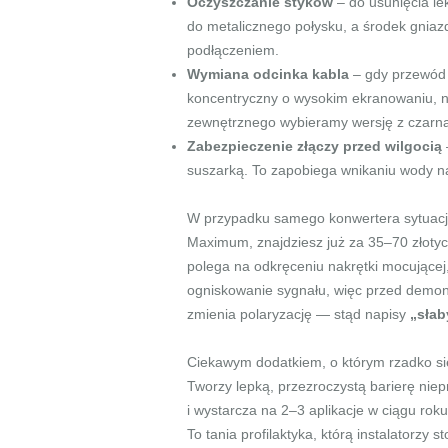
Oczyszczanie styków
– do usunięcia le
do metalicznego połysku, a środek gnia
podłączeniem.
Wymiana odcinka kabla
– gdy przewód j
koncentryczny o wysokim ekranowaniu, na 
zewnętrznego wybieramy wersję z czarną
Zabezpieczenie złączy przed wilgocią
suszarką. To zapobiega wnikaniu wody na 
W przypadku samego konwertera sytuacja 
Maximum, znajdziesz już za 35–70 złotych
polega na odkręceniu nakrętki mocującej
ogniskowanie sygnału, więc przed demon
zmienia polaryzację — stąd napisy
„słab
Ciekawym dodatkiem, o którym rzadko się
Tworzy lepką, przezroczystą barierę nie
i wystarcza na 2–3 aplikacje w ciągu rok
To tania profilaktyka, którą instalatorzy