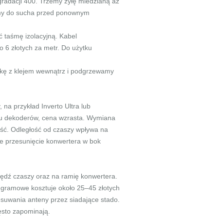
 gradacji 400. Trzemy żyłę miedzianą aż
amy do sucha przed ponownym
ć taśmę izolacyjną. Kabel
o 6 złotych za metr. Do użytku
rkę z klejem wewnątrz i podgrzewamy
na przykład Inverto Ultra lub
ilku dekoderów, cena wzrasta. Wymiana
ość. Odległość od czaszy wpływa na
e przesunięcie konwertera w bok
wędź czaszy oraz na ramię konwertera.
0-gramowe kosztuje około 25–45 złotych
zesuwania anteny przez siadające stado.
zęsto zapominają.