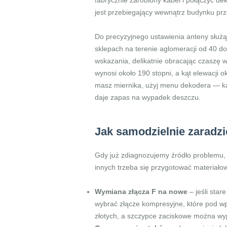
fabrycznie zarobiony kabel i połączyć de
jest przebiegający wewnątrz budynku prze
Do precyzyjnego ustawienia anteny służą
sklepach na terenie aglomeracji od 40 d
wskazania, delikatnie obracając czaszę w 
wynosi około 190 stopni, a kąt elewacji o
masz miernika, użyj menu dekodera — każ
daje zapas na wypadek deszczu.
Jak samodzielnie zaradz
Gdy już zdiagnozujemy źródło problemu, 
innych trzeba się przygotować materiało
Wymiana złącza F na nowe
– jeśli sta
wybrać złącze kompresyjne, które pod wp
złotych, a szczypce zaciskowe można wyp