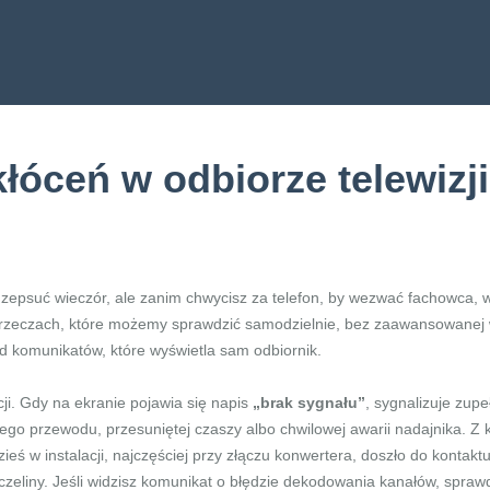
óceń w odbiorze telewizji 
rafi zepsuć wieczór, ale zanim chwycisz za telefon, by wezwać fachowca,
rzeczach, które możemy sprawdzić samodzielnie, bez zaawansowanej wi
od komunikatów, które wyświetla sam odbiornik.
ji. Gdy na ekranie pojawia się napis
„brak sygnału”
, sygnalizuje zup
ego przewodu, przesuniętej czaszy albo chwilowej awarii nadajnika. Z k
ś w instalacji, najczęściej przy złączu konwertera, doszło do kontakt
zczeliny. Jeśli widzisz komunikat o błędzie dekodowania kanałów, spraw