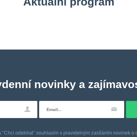
Aktuální program
ydenní novinky a zajímavos
tka "Chci odebírat" souhlasím s pravidelným zasíláním novinek 