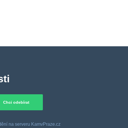
ti
o dění na serveru KamvPraze.cz