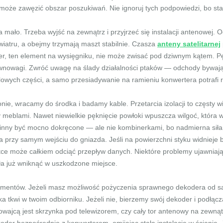
może zawęzić obszar poszukiwań. Nie ignoruj tych podpowiedzi, bo s
mało. Trzeba wyjść na zewnątrz i przyjrzeć się instalacji antenowej
wiatru, a obejmy trzymają maszt stabilnie. Czasza
anteny satelitarnej
r, ten element na wysięgniku, nie może zwisać pod dziwnym kątem. Pę
wnowagi. Zwróć uwagę na ślady działalności ptaków — odchody bywają b
owych części, a samo przesiadywanie na ramieniu konwertera potrafi ro
nie, wracamy do środka i badamy kable. Przetarcia izolacji to częsty 
y meblami. Nawet niewielkie pęknięcie powłoki wpuszcza wilgoć, która 
powinny być mocno dokręcone — ale nie kombinerkami, bo nadmierna sił
 przy samym wejściu do gniazda. Jeśli na powierzchni styku widnieje bi
rótce może całkiem odciąć przepływ danych. Niektóre problemy ujawniają
ła już wniknąć w uszkodzone miejsce.
lementów. Jeżeli masz możliwość pożyczenia sprawnego dekodera od s
erka tkwi w twoim odbiorniku. Jeżeli nie, bierzemy swój dekoder i podłąc
wajcą jest skrzynka pod telewizorem, czy cały tor antenowy na zewnąt