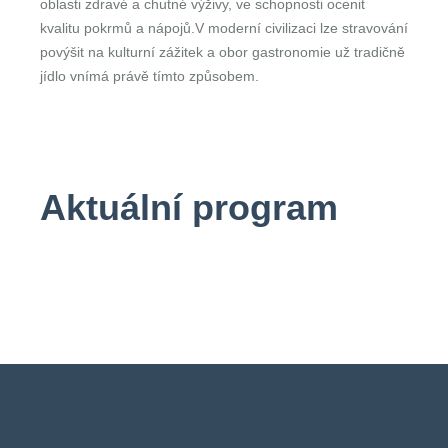
oblasti zdravé a chutné výživy, ve schopnosti ocenit
kvalitu pokrmů a nápojů.V moderní civilizaci lze stravování
povýšit na kulturní zážitek a obor gastronomie už tradičně
jídlo vnímá právě tímto způsobem.
Aktuální program