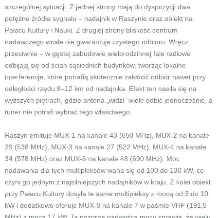
szczególnej sytuacji. Z jednej strony mają do dyspozycji dwa
potężne źródła sygnału – nadajnik w Raszynie oraz obiekt na
Pałacu Kultury i Nauki. Z drugiej strony bliskość centrum
nadawczego wcale nie gwarantuje czystego odbioru. Wręcz
przeciwnie – w gęstej zabudowie wielorodzinnej fale radiowe
odbijają się od ścian sąsiednich budynków, tworząc lokalne
interferencje, które potrafią skutecznie zakłócić odbiór nawet przy
odległości rzędu 8–12 km od nadajnika. Efekt ten nasila się na
wyższych piętrach, gdzie antena „widzi” wiele odbić jednocześnie, a
tuner nie potrafi wybrać tego właściwego.
Raszyn emituje MUX-1 na kanale 43 (650 MHz), MUX-2 na kanale
29 (538 MHz), MUX-3 na kanale 27 (522 MHz), MUX-4 na kanale
34 (578 MHz) oraz MUX-6 na kanale 48 (690 MHz). Moc
nadawania dla tych multipleksów waha się od 100 do 130 kW, co
czyni go jednym z najsilniejszych nadajników w kraju. Z kolei obiekt
przy Pałacu Kultury dosyła te same multipleksy z mocą od 3 do 10
kW i dodatkowo oferuje MUX-8 na kanale 7 w paśmie VHF (191,5
MHz) z mocą 17 kW. Ta pozorna nadwyżka mocy sprawia, że wielu