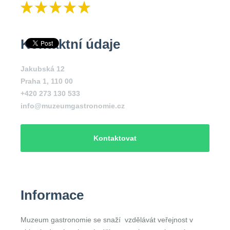
Kontaktní údaje
Jakubská 12
Praha 1
,
110 00
+420 273 130 533
info@muzeumgastronomie.cz
Kontaktovat
Informace
Muzeum gastronomie se snaží vzdělávát veřejnost v