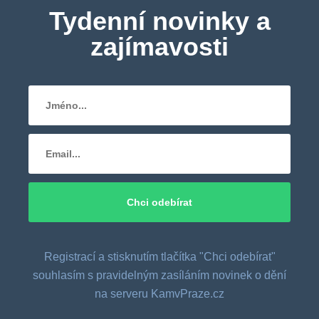
Tydenní novinky a
zajímavosti
Registrací a stisknutím tlačítka "Chci odebírat"
souhlasím s pravidelným zasíláním novinek o dění
na serveru KamvPraze.cz