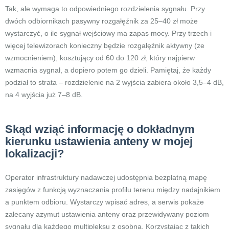
Tak, ale wymaga to odpowiedniego rozdzielenia sygnału. Przy
dwóch odbiornikach pasywny rozgałęźnik za 25–40 zł może
wystarczyć, o ile sygnał wejściowy ma zapas mocy. Przy trzech i
więcej telewizorach konieczny będzie rozgałęźnik aktywny (ze
wzmocnieniem), kosztujący od 60 do 120 zł, który najpierw
wzmacnia sygnał, a dopiero potem go dzieli. Pamiętaj, że każdy
podział to strata – rozdzielenie na 2 wyjścia zabiera około 3,5–4 dB,
na 4 wyjścia już 7–8 dB.
Skąd wziąć informację o dokładnym
kierunku ustawienia anteny w mojej
lokalizacji?
Operator infrastruktury nadawczej udostępnia bezpłatną mapę
zasięgów z funkcją wyznaczania profilu terenu między nadajnikiem
a punktem odbioru. Wystarczy wpisać adres, a serwis pokaże
zalecany azymut ustawienia anteny oraz przewidywany poziom
sygnału dla każdego multipleksu z osobna. Korzystając z takich