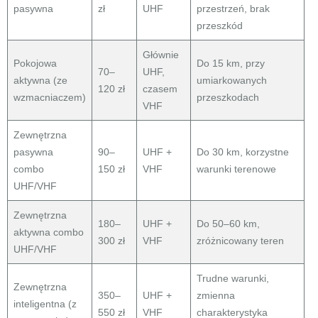
pasywna
zł
UHF
przestrzeń, brak
przeszkód
Głównie
Pokojowa
Do 15 km, przy
70–
UHF,
aktywna (ze
umiarkowanych
120 zł
czasem
wzmacniaczem)
przeszkodach
VHF
Zewnętrzna
pasywna
90–
UHF +
Do 30 km, korzystne
combo
150 zł
VHF
warunki terenowe
UHF/VHF
Zewnętrzna
180–
UHF +
Do 50–60 km,
aktywna combo
300 zł
VHF
zróżnicowany teren
UHF/VHF
Trudne warunki,
Zewnętrzna
350–
UHF +
zmienna
inteligentna (z
550 zł
VHF
charakterystyka