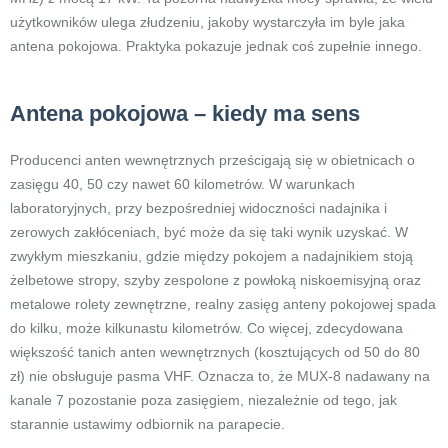
użytkowników ulega złudzeniu, jakoby wystarczyła im byle jaka
antena pokojowa. Praktyka pokazuje jednak coś zupełnie innego.
Antena pokojowa – kiedy ma sens
Producenci anten wewnętrznych prześcigają się w obietnicach o
zasięgu 40, 50 czy nawet 60 kilometrów. W warunkach
laboratoryjnych, przy bezpośredniej widoczności nadajnika i
zerowych zakłóceniach, być może da się taki wynik uzyskać. W
zwykłym mieszkaniu, gdzie między pokojem a nadajnikiem stoją
żelbetowe stropy, szyby zespolone z powłoką niskoemisyjną oraz
metalowe rolety zewnętrzne, realny zasięg anteny pokojowej spada
do kilku, może kilkunastu kilometrów. Co więcej, zdecydowana
większość tanich anten wewnętrznych (kosztujących od 50 do 80
zł) nie obsługuje pasma VHF. Oznacza to, że MUX-8 nadawany na
kanale 7 pozostanie poza zasięgiem, niezależnie od tego, jak
starannie ustawimy odbiornik na parapecie.