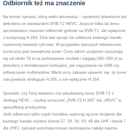
Odbiornik też ma znaczenie
Na koniec sprawa, którą wielu lekceważy – zgodność telewizora lub
dekodera ze standardem DVB-T2 HEVC. Jeszcze kilka lat temu
sprzedawano masowo odbiorniki gotowe na DVB-T2, ale wyłącznie
z kompresją H.264. Dziś taki sprzęt nie odbierze żadnego kanału
naziemnej telewizji cyfrowej. W przypadku starszych telewizorów
konieczny jest zewnętrzny tuner. Ceny takich urządzeń zaczynają
się od około 70 zł za podstawowe modele i sięgają 180–250 zł za
dekodery z dodatkowymi funkcjami, jak nagrywanie na USB czy
odtwarzanie multimediów. Warto przy zakupie upewnić się, że tuner
rzeczywiście obsługuje H.265, a nie wyłącznie H.264.
Sprawdź, czy Twój telewizor ma wbudowany tuner DVB-T2 z
obsługą HEVC – szukaj oznaczeń „DVB-T2 H.265” lub „HEVC” w
specyfikacji producenta.
Jeśli odbierasz tylko część kanałów, wykonaj ręczne strojenie dla
każdego kanału osobno (kanał 27, 29, 34, 43, 48 dla UHF i kanał 7
dla VHF), zamiast automatycznego skanowania całego pasma.