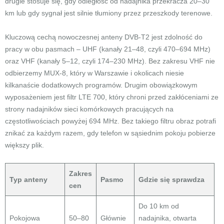
drugie stosuje się, gdy odległość od nadajnika przekracza 20–30
km lub gdy sygnał jest silnie tłumiony przez przeszkody terenowe.
Kluczową cechą nowoczesnej anteny DVB-T2 jest zdolność do
pracy w obu pasmach – UHF (kanały 21–48, czyli 470–694 MHz)
oraz VHF (kanały 5–12, czyli 174–230 MHz). Bez zakresu VHF nie
odbierzemy MUX-8, który w Warszawie i okolicach niesie
kilkanaście dodatkowych programów. Drugim obowiązkowym
wyposażeniem jest filtr LTE 700, który chroni przed zakłóceniami ze
strony nadajników sieci komórkowych pracujących na
częstotliwościach powyżej 694 MHz. Bez takiego filtru obraz potrafi
znikać za każdym razem, gdy telefon w sąsiednim pokoju pobierze
większy plik.
Zakres
Typ anteny
Pasmo
Gdzie się sprawdza
cen
Do 10 km od
Pokojowa
50–80
Głównie
nadajnika, otwarta