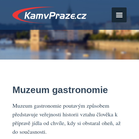
Muzeum gastronomie
Muzeum gastronomie poutavým způsobem
představuje veřejnosti historii vztahu člověka k
přípravě jídla od chvíle, kdy si obstaral oheň, až
do současnosti.