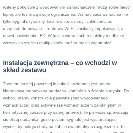
Anteny pokojowe z wbudowanym wzmacniaczem radzą sobie nieco
lepiej, ale też mają swoje ograniczenia. Wzmacniacz wzmacnia nie
tylko sygnał użyteczny, lecz również szumy i zakłócenia od
urządzeń domowych – routerów Wi-Fi, zasilaczy impulsowych, a
nawet oświetlenia LED. W takich warunkach o stabilnym odbiorze
wszystkich sześciu multipleksów można raczej zapomnieć.
Instalacja zewnętrzna – co wchodzi w
skład zestawu
Trzonem każdej poważnej instalacji naziemnej jest antena
kierunkowa montowana na dachu, kominie lub ścianie budynku. Do
wyboru mamy konstrukcje pasywne (bez wbudowanego
wzmacniacza) oraz aktywne (ze wzmacniaczem zamkniętym w
hermetycznej puszce przy samej antenie). Te pierwsze sprawdzają
się bliżej nadajnika, gdzie poziom sygnału jest wystarczająco
wysoki, by pokryć straty na kablu i ewentualnym rozgałęźniku. Te