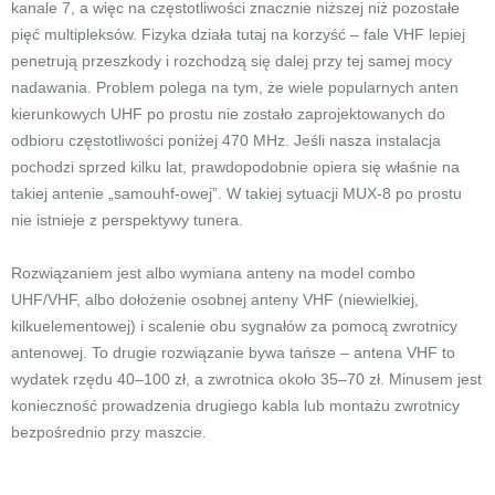
kanale 7, a więc na częstotliwości znacznie niższej niż pozostałe
pięć multipleksów. Fizyka działa tutaj na korzyść – fale VHF lepiej
penetrują przeszkody i rozchodzą się dalej przy tej samej mocy
nadawania. Problem polega na tym, że wiele popularnych anten
kierunkowych UHF po prostu nie zostało zaprojektowanych do
odbioru częstotliwości poniżej 470 MHz. Jeśli nasza instalacja
pochodzi sprzed kilku lat, prawdopodobnie opiera się właśnie na
takiej antenie „samouhf-owej”. W takiej sytuacji MUX-8 po prostu
nie istnieje z perspektywy tunera.
Rozwiązaniem jest albo wymiana anteny na model combo
UHF/VHF, albo dołożenie osobnej anteny VHF (niewielkiej,
kilkuelementowej) i scalenie obu sygnałów za pomocą zwrotnicy
antenowej. To drugie rozwiązanie bywa tańsze – antena VHF to
wydatek rzędu 40–100 zł, a zwrotnica około 35–70 zł. Minusem jest
konieczność prowadzenia drugiego kabla lub montażu zwrotnicy
bezpośrednio przy maszcie.