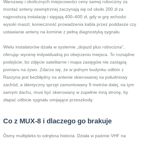
Warszawy i okolicznych miejscowości ceny samej robocizny za
montaż anteny zewnętrznej zaczynają się od około 200 zł za
najprostszą instalację i sięgają 400–600 zł, gdy w grę wchodzi
wysoki maszt, konieczność prowadzenia kabla przez poddasze czy
ustawianie anteny na kominie z pełną diagnostyką sygnału.
Wielu instalatorów działa w systemie „dojazd plus robocizna”,
oferując wycenę indywidualną po obejrzeniu miejsca. To rozsądne
podejście, bo zdjęcie satelitarne i mapa zasięgów nie zastąpią
pomiaru na żywo. Zdarza się, że w jednym budynku odbiór z
Raszyna jest bezbłędny na antenie skierowanej na południowy
zachód, a identyczny sprzęt zamontowany 9 metrów dalej, na tym
samym dachu, musi być skierowany w zupełnie inną stronę, by
złapać odbicie sygnału omijające przeszkodę.
Co z MUX-8 i dlaczego go brakuje
Ósmy multipleks to odrębna historia. Działa w paśmie VHF na