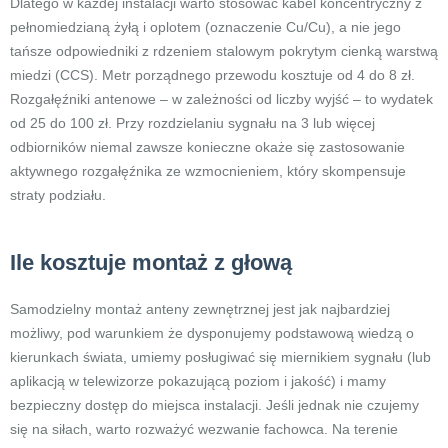
Dlatego w każdej instalacji warto stosować kabel koncentryczny z
pełnomiedzianą żyłą i oplotem (oznaczenie Cu/Cu), a nie jego
tańsze odpowiedniki z rdzeniem stalowym pokrytym cienką warstwą
miedzi (CCS). Metr porządnego przewodu kosztuje od 4 do 8 zł.
Rozgałęźniki antenowe – w zależności od liczby wyjść – to wydatek
od 25 do 100 zł. Przy rozdzielaniu sygnału na 3 lub więcej
odbiorników niemal zawsze konieczne okaże się zastosowanie
aktywnego rozgałęźnika ze wzmocnieniem, który skompensuje
straty podziału.
Ile kosztuje montaż z głową
Samodzielny montaż anteny zewnętrznej jest jak najbardziej
możliwy, pod warunkiem że dysponujemy podstawową wiedzą o
kierunkach świata, umiemy posługiwać się miernikiem sygnału (lub
aplikacją w telewizorze pokazującą poziom i jakość) i mamy
bezpieczny dostęp do miejsca instalacji. Jeśli jednak nie czujemy
się na siłach, warto rozważyć wezwanie fachowca. Na terenie