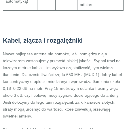
automatyką)
odbioru
Kabel, złącza i rozgałęźniki
Nawet najlepsza antena nie pomoże, jeśli pomiędzy nią a
telewizorem zastosujemy przewód niskiej jakości. Sygnał traci na
każdym metrze kabla – im wyższa częstotliwość, tym większe
tłumienie. Dla częstotliwości rzędu 650 MHz (MUX-1) dobry kabel
koncentryczny o oplocie miedzianym wprowadza tłumienie około
0,18–0,22 dB na metr. Przy 15-metrowym odcinku tracimy więc
około 3 dB, czyli połowę mocy sygnału docierającego do anteny.
Jeśli dołożymy do tego tani rozgałęźnik za kilkanaście złotych,
straty mogą urosnąć do wartości, które zniwelują przewagę
świetnej anteny.