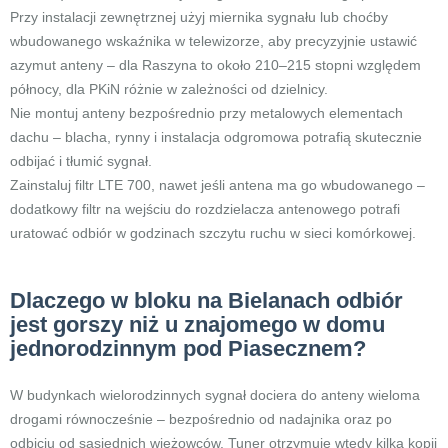
Przy instalacji zewnętrznej użyj miernika sygnału lub choćby
wbudowanego wskaźnika w telewizorze, aby precyzyjnie ustawić
azymut anteny – dla Raszyna to około 210–215 stopni względem
północy, dla PKiN różnie w zależności od dzielnicy.
Nie montuj anteny bezpośrednio przy metalowych elementach
dachu – blacha, rynny i instalacja odgromowa potrafią skutecznie
odbijać i tłumić sygnał.
Zainstaluj filtr LTE 700, nawet jeśli antena ma go wbudowanego –
dodatkowy filtr na wejściu do rozdzielacza antenowego potrafi
uratować odbiór w godzinach szczytu ruchu w sieci komórkowej.
Dlaczego w bloku na Bielanach odbiór
jest gorszy niż u znajomego w domu
jednorodzinnym pod Piasecznem?
W budynkach wielorodzinnych sygnał dociera do anteny wieloma
drogami równocześnie – bezpośrednio od nadajnika oraz po
odbiciu od sąsiednich wieżowców. Tuner otrzymuje wtedy kilka kopii