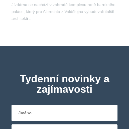
Jízdárna se nachází v zahradě komplexu raně barokního
paláce, který pro Albrechta z Valdštejna vybudovali italští
architekti ...
Tydenní novinky a
zajímavosti