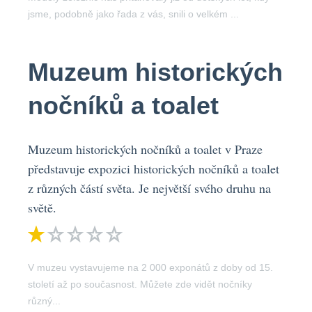
jsme, podobně jako řada z vás, snili o velkém ...
Muzeum historických
nočníků a toalet
Muzeum historických nočníků a toalet v Praze
představuje expozici historických nočníků a toalet
z různých částí světa. Je největší svého druhu na
světě.
V muzeu vystavujeme na 2 000 exponátů z doby od 15.
století až po současnost. Můžete zde vidět nočníky
různý...