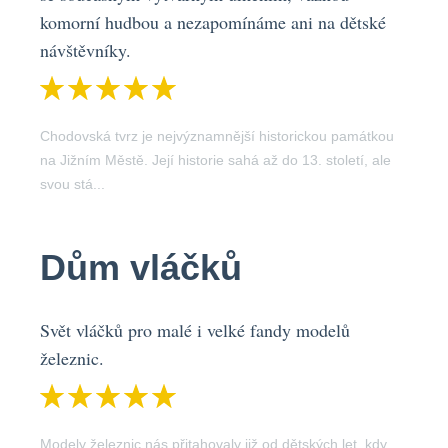
komorní hudbou a nezapomínáme ani na dětské
návštěvníky.
Chodovská tvrz je nejvýznamnější historickou památkou
na Jižním Městě. Její historie sahá až do 13. století, ale
svou stá...
Dům vláčků
Svět vláčků pro malé i velké fandy modelů
železnic.
Modely železnic nás přitahovaly již od dětských let, kdy