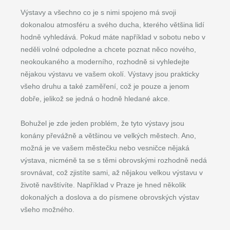
Výstavy a všechno co je s nimi spojeno má svoji
dokonalou atmosféru a svého ducha, kterého většina lidí
hodně vyhledává. Pokud máte například v sobotu nebo v
neděli volné odpoledne a chcete poznat něco nového,
neokoukaného a moderního, rozhodně si vyhledejte
nějakou výstavu ve vašem okolí. Výstavy jsou prakticky
všeho druhu a také zaměření, což je pouze a jenom
dobře, jelikož se jedná o hodně hledané akce.
Bohužel je zde jeden problém, že tyto výstavy jsou
konány převážně a většinou ve velkých městech. Ano,
možná je ve vašem městečku nebo vesničce nějaká
výstava, nicméně ta se s těmi obrovskými rozhodně nedá
srovnávat, což zjistíte sami, až nějakou velkou výstavu v
životě navštívíte. Například v Praze je hned několik
dokonalých a doslova a do písmene obrovských výstav
všeho možného.