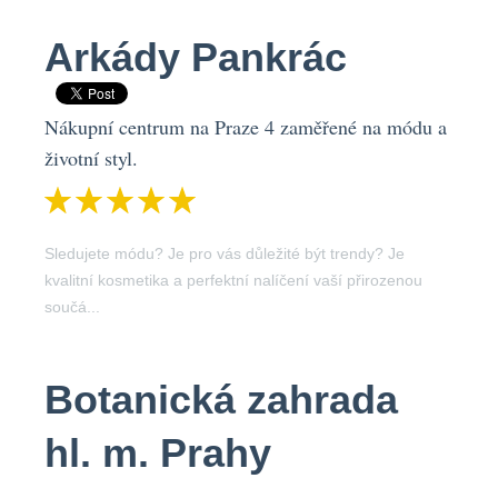
Arkády Pankrác
Nákupní centrum na Praze 4 zaměřené na módu a
životní styl.
Sledujete módu? Je pro vás důležité být trendy? Je
kvalitní kosmetika a perfektní nalíčení vaší přirozenou
součá...
Botanická zahrada
hl. m. Prahy