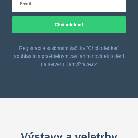
Registrací a stisknutím tlačítka "Chci odebírat"
souhlasím s pravidelným zasíláním novinek o dění
na serveru KamvPraze.cz
Výstavy a veletrhy