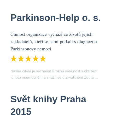
Parkinson-Help o. s.
Činnost organizace vychází ze životů jejich
zakladatelů, kteří se sami potkali s diagnozou
Parkinsonovy nemoci.
Naším cílem je seznámit širokou veřejnost s obtížemi
tohoto onemocnění a snažit se o zkvalitnění života ...
Svět knihy Praha
2015