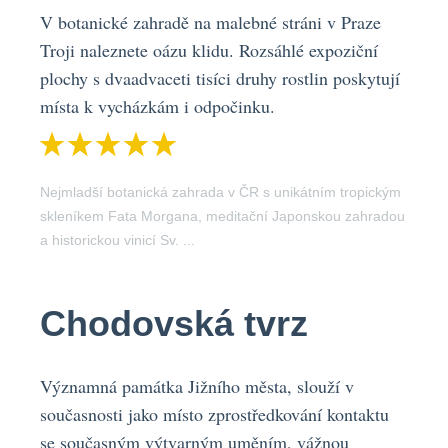
V botanické zahradě na malebné stráni v Praze
Troji naleznete oázu klidu. Rozsáhlé expoziční
plochy s dvaadvaceti tisíci druhy rostlin poskytují
místa k vycházkám i odpočinku.
Nejmladší botanická zahrada v ČR s unikátním tropickým
skleníkem Fata Morgana, meditační Japonskou zahradou
a historickou vinicí Sv. ...
Chodovská tvrz
Významná památka Jižního města, slouží v
současnosti jako místo zprostředkování kontaktu
se současným výtvarným uměním, vážnou