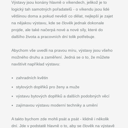
Výstavy jsou konány hlavně o víkendech, jelikož je to
logický tah samotných pořadatelů - o víkendu jsou lidé
většinou doma a pokud nevědí co dělat, nejlepší je zajet
na nějakou výstavu, kde se člověk jednak dokonale
projde, ale také načerpá nové a nové síly, které do
dalšího života a pracovních dní tolik potřebuje.
Abychom vše uvedli na pravou míru, výstavy jsou všeho
možného druhu a zaměření. Jedná se o to, že můžete
navštívit například výstavu:
zahradních květin
stylových doplňků pro ženy a muže
výstavu bytových doplňků a dalších podobných věcí
zajímavou výstavu moderní techniky a umění
A takto bychom zde mohli psát a psát - klidně i několik
dní. Jde v podstatě hlavně o to, aby se člověk na výstavě