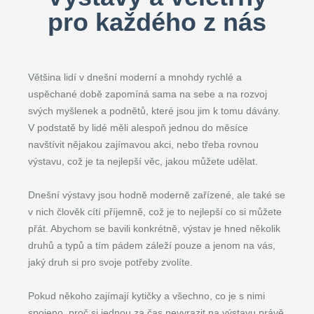
pro každého z nás
Většina lidí v dnešní moderní a mnohdy rychlé a
uspěchané době zapomíná sama na sebe a na rozvoj
svých myšlenek a podnětů, které jsou jim k tomu dávány.
V podstatě by lidé měli alespoň jednou do měsíce
navštívit nějakou zajímavou akci, nebo třeba rovnou
výstavu, což je ta nejlepší věc, jakou můžete udělat.
Dnešní výstavy jsou hodně moderně zařízené, ale také se
v nich člověk cítí příjemně, což je to nejlepší co si můžete
přát. Abychom se bavili konkrétně, výstav je hned několik
druhů a typů a tím pádem záleží pouze a jenom na vás,
jaký druh si pro svoje potřeby zvolíte.
Pokud někoho zajímají kytičky a všechno, co je s nimi
spojeno, proč si jednou za čas nevyrazit na výstavu právě