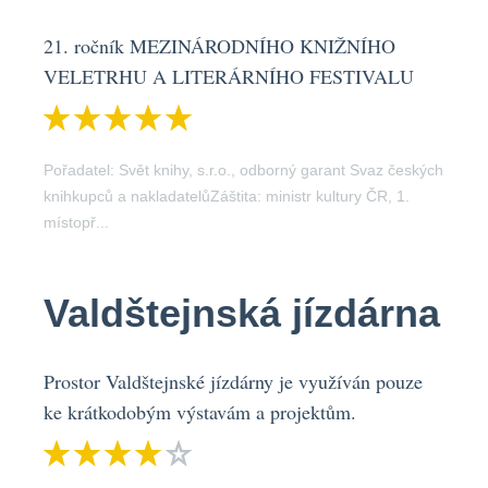
21. ročník MEZINÁRODNÍHO KNIŽNÍHO
VELETRHU A LITERÁRNÍHO FESTIVALU
Pořadatel: Svět knihy, s.r.o., odborný garant Svaz českých
knihkupců a nakladatelůZáštita: ministr kultury ČR, 1.
místopř...
Valdštejnská jízdárna
Prostor Valdštejnské jízdárny je využíván pouze
ke krátkodobým výstavám a projektům.