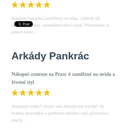
Hotelový komplex zaměřený na relax, oddech od
všedního stresu, rehabilitaci těla i mysli. Představíte si
přitom krom ...
Arkády Pankrác
Nákupní centrum na Praze 4 zaměřené na módu a
životní styl.
Sledujete módu? Je pro vás důležité být trendy? Je
kvalitní kosmetika a perfektní nalíčení vaší přirozenou
součá...