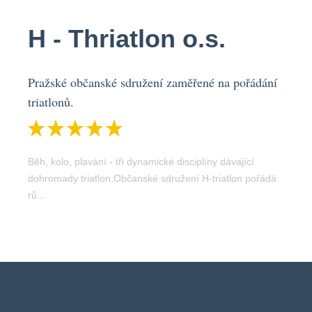
H - Thriatlon o.s.
Pražské občanské sdružení zaměřené na pořádání
triatlonů.
Běh, kolo, plavání - tři dynamické disciplíny dávající
dohromady triatlon.Občanské sdružení H-triatlon pořádá
rů...