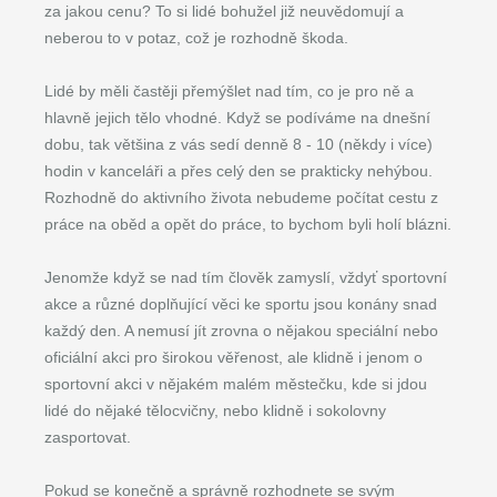
za jakou cenu? To si lidé bohužel již neuvědomují a
neberou to v potaz, což je rozhodně škoda.
Lidé by měli častěji přemýšlet nad tím, co je pro ně a
hlavně jejich tělo vhodné. Když se podíváme na dnešní
dobu, tak většina z vás sedí denně 8 - 10 (někdy i více)
hodin v kanceláři a přes celý den se prakticky nehýbou.
Rozhodně do aktivního života nebudeme počítat cestu z
práce na oběd a opět do práce, to bychom byli holí blázni.
Jenomže když se nad tím člověk zamyslí, vždyť sportovní
akce a různé doplňující věci ke sportu jsou konány snad
každý den. A nemusí jít zrovna o nějakou speciální nebo
oficiální akci pro širokou věřenost, ale klidně i jenom o
sportovní akci v nějakém malém městečku, kde si jdou
lidé do nějaké tělocvičny, nebo klidně i sokolovny
zasportovat.
Pokud se konečně a správně rozhodnete se svým