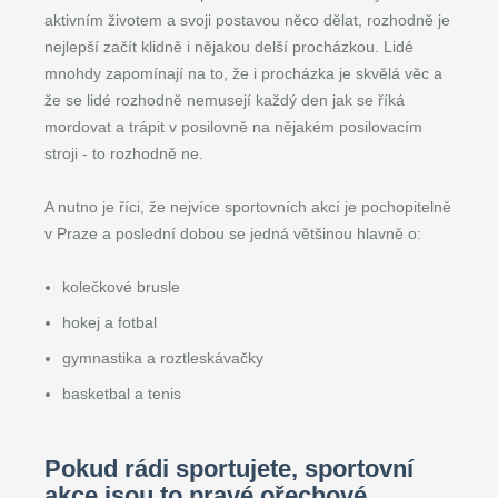
aktivním životem a svoji postavou něco dělat, rozhodně je
nejlepší začít klidně i nějakou delší procházkou. Lidé
mnohdy zapomínají na to, že i procházka je skvělá věc a
že se lidé rozhodně nemusejí každý den jak se říká
mordovat a trápit v posilovně na nějakém posilovacím
stroji - to rozhodně ne.
A nutno je říci, že nejvíce sportovních akcí je pochopitelně
v Praze a poslední dobou se jedná většinou hlavně o:
kolečkové brusle
hokej a fotbal
gymnastika a roztleskávačky
basketbal a tenis
Pokud rádi sportujete, sportovní
akce jsou to pravé ořechové