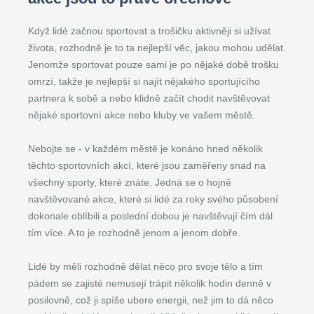
Když lidé začnou sportovat a trošičku aktivněji si užívat
života, rozhodně je to ta nejlepší věc, jakou mohou udělat.
Jenomže sportovat pouze sami je po nějaké době trošku
omrzí, takže je nejlepší si najít nějakého sportujícího
partnera k sobě a nebo klidně začít chodit navštěvovat
nějaké sportovní akce nebo kluby ve vašem městě.
Nebojte se - v každém městě je konáno hned několik
těchto sportovních akcí, které jsou zaměřeny snad na
všechny sporty, které znáte. Jedná se o hojně
navštěvované akce, které si lidé za roky svého působení
dokonale oblíbili a poslední dobou je navštěvují čím dál
tím více. A to je rozhodně jenom a jenom dobře.
Lidé by měli rozhodně dělat něco pro svoje tělo a tím
pádem se zajisté nemusejí trápit několik hodin denně v
posilovně, což ji spíše ubere energii, než jim to dá něco