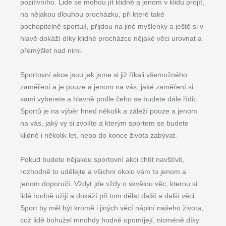
pozitivního. Lidé se mohou jít klidně a jenom v klidu projít,
na nějakou dlouhou procházku, při které také
pochopitelně sportují, přijdou na jiné myšlenky a ještě si v
hlavě dokáží díky klidné procházce nějaké věci urovnat a
přemýšlet nad nimi.
Sportovní akce jsou jak jsme si již říkali všemožného
zaměření a je pouze a jenom na vás, jaké zaměření si
sami vyberete a hlavně podle čeho se budete dále řídit.
Sportů je na výběr hned několik a záleží pouze a jenom
na vás, jaký vy si zvolíte a kterým sportem se budete
klidně i několik let, nebo do konce života zabývat.
Pokud budete nějakou sportovní akci chtít navštívit,
rozhodně to udělejte a všichni okolo vám to jenom a
jenom doporučí. Vždyť jde vždy o skvělou věc, kterou si
lidé hodně užijí a dokáží při tom dělat další a další věci.
Sport by měl být kromě i jiných věcí náplní našeho života,
což lidé bohužel mnohdy hodně opomíjejí, nicméně díky