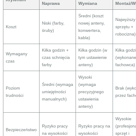
Naprawa
Wymiana
Montaż/W
Średni (koszt
Najwyższy 
Niski (farby,
nowej anteny,
Koszt
sprzętu +
śruby)
konwertera,
robocizna)
kabla)
Kilka godzin +
Kilka godzin (w
Kilka godz
Wymagany
czas schnięcia
tym ustawienie
(wykonane
czas
farby
anteny)
fachowca)
Wysoki
Średni (wymaga
(wymaga
Poziom
Brak (wyk
umiejętności
precyzyjnego
trudności
przez fac
manualnych)
ustawienia
anteny)
Wysokie
Ryzyko pracy
Ryzyko pracy na
(profesjon
Bezpieczeństwo
na wysokości
wysokości
sprzęt i