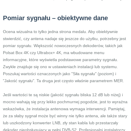
Pomiar sygnału – obiektywne dane
Ocena wizualna to tylko jedna strona medalu. Aby obiektywnie
stwierdzić, czy antena nadaje się jeszcze do użytku, potrzebny jest
pomiar sygnału. Większość nowoczesnych dekoderów, takich jak
Polsat Box 4K czy Ultrabox+ 4K, ma wbudowane menu
informacyjne, które wyświetla podstawowe parametry sygnału.
Zwykle znajduje się ono w ustawieniach instalacji lub systemu.
Poszukaj wartości oznaczonych jako "Siła sygnału" (poziom) i
"Jakość sygnału". Ta druga jest często właśnie parametrem MER.
Jeśli wartości te są niskie (jakość sygnału bliska 12 dB lub niżej) i
mocno wahają się przy lekko pochmurnej pogodzie, jest to wyraźna
wskazówka, że instalacja antenowa wymaga interwencji. Pamiętaj,
że za słaby sygnał może być winny nie tylko antena, ale także stary
lub uszkodzony konwerter LNB, zły stan kabla lub przestarzały
dekoder nieobsługujący w pełni DVB-S2. Profesjonalni instalatorzy