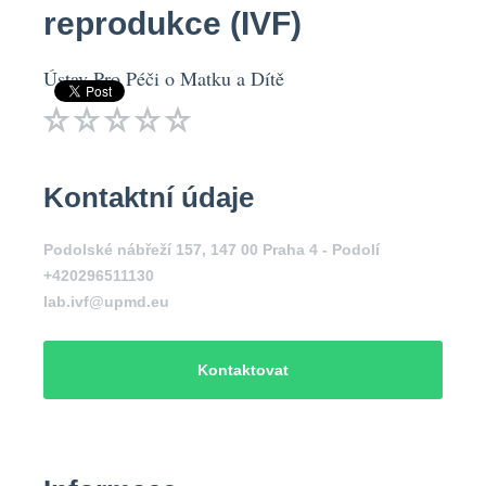
reprodukce (IVF)
Ústav Pro Péči o Matku a Dítě
Kontaktní údaje
Podolské nábřeží 157, 147 00 Praha 4 - Podolí
+420296511130
lab.ivf@upmd.eu
Kontaktovat