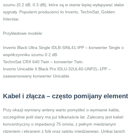
szumu (0.2 dB, 0.3 dB), które są w stanie lepiej wyłapywać słabe
sygnały. Popularni producenci to Inverto, TechniSat, Golden
Interstar.
Przykładowe modele:
Inverto Black Ultra Single IDLB-SINL41-IPP – konwerter Single o
współczynniku szumu 0.2 dB.
TechniSat CRX 640 Twin – konwerter Twin.
Inverto Unicable II Black Pro IDLU-32UL40-UNP2L-1PP –
zaawansowany konwerter Unicable.
Kabel i złącza – często pomijany element
Przy okazji wymiany anteny warto pomyśleć o wymianie kabla,
szczególnie jeśli stary ma już kilkanaście lat. Zalecany jest kabel
koncentryczny o impedancji 75 omów, z pełnym miedzianym
rdzeniem i ekranem z folii oraz oplotu miedzianego. Unikaj tanich