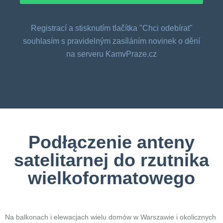
Registrací a stisknutím tlačítka "Chci odebírat"
souhlasím s pravidelným zasíláním novinek o dění
na serveru KamvPraze.cz
Podłączenie anteny
satelitarnej do rzutnika
wielkoformatowego
Na balkonach i elewacjach wielu domów w Warszawie i okolicznych