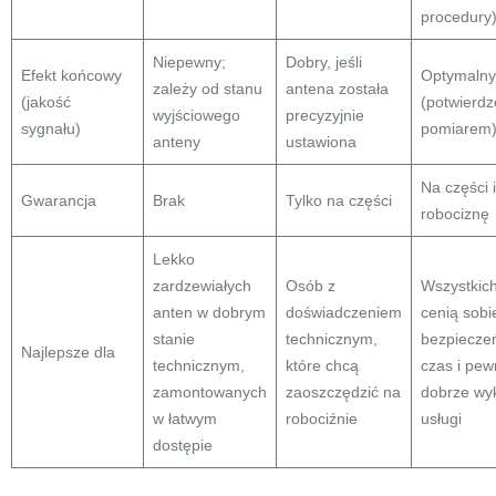
procedury
Niepewny;
Dobry, jeśli
Efekt końcowy
Optymalny
zależy od stanu
antena została
(jakość
(potwierd
wyjściowego
precyzyjnie
sygnału)
pomiarem
anteny
ustawiona
Na części i
Gwarancja
Brak
Tylko na części
robociznę
Lekko
zardzewiałych
Osób z
Wszystkich
anten w dobrym
doświadczeniem
cenią sobi
stanie
technicznym,
bezpiecze
Najlepsze dla
technicznym,
które chcą
czas i pe
zamontowanych
zaoszczędzić na
dobrze wy
w łatwym
robociźnie
usługi
dostępie