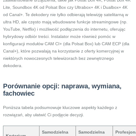
zaawansowane urządzenia, takie jak Polsat Box 4K, Polsat Box 4K
Lite, Soundbox 4K od Polsat Box czy Ultrabox+ 4K i Dualbox+ 4K
od Canal+. Te dekodery nie tylko odbierają telewizję satelitarną w
ultra HD, ale często mają wbudowane funkcje streamingowe (np.
YouTube, Netflix) i możliwość podłączenia do internetu, oferując
hybrydowy odbiór treści. Instalator może również pomóc w
konfiguracji modułów CAM CI+ (dla Polsat Box) lub CAM ECP (dla
Canal+), które pozwalają na korzystanie z oferty komercyjnej w
niektórych nowoczesnych telewizorach bez zewnętrznego
dekodera.
Porównanie opcji: naprawa, wymiana,
fachowiec
Poniższa tabela podsumowuje kluczowe aspekty każdego z
rozwiązań, aby ułatwić Ci podjęcie decyzji.
Samodzielna
Samodzielna
Profesjon
Kryterium