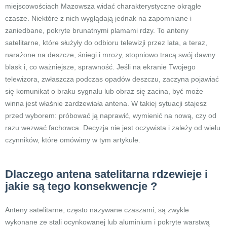
miejscowościach Mazowsza widać charakterystyczne okrągłe
czasze. Niektóre z nich wyglądają jednak na zapomniane i
zaniedbane, pokryte brunatnymi plamami rdzy. To anteny
satelitarne, które służyły do odbioru telewizji przez lata, a teraz,
narażone na deszcze, śniegi i mrozy, stopniowo tracą swój dawny
blask i, co ważniejsze, sprawność. Jeśli na ekranie Twojego
telewizora, zwłaszcza podczas opadów deszczu, zaczyna pojawiać
się komunikat o braku sygnału lub obraz się zacina, być może
winna jest właśnie zardzewiała antena. W takiej sytuacji stajesz
przed wyborem: próbować ją naprawić, wymienić na nową, czy od
razu wezwać fachowca. Decyzja nie jest oczywista i zależy od wielu
czynników, które omówimy w tym artykule.
Dlaczego antena satelitarna rdzewieje i
jakie są tego konsekwencje ?
Anteny satelitarne, często nazywane czaszami, są zwykle
wykonane ze stali ocynkowanej lub aluminium i pokryte warstwą