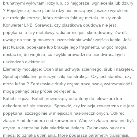
brunatnymi wykwitami rdzy lub, co najgorsze, wgniecenia lub dziury
? Pojedyncze, małe plamki rdzy nie muszą być jeszcze wyrokiem,
ale rozległa korozja, która zmienia fakturę metalu, to zły znak.
Konwerter LNB: Sprawdź, czy plastikowa obudowa nie jest
popękana, a czy metalowy radiator nie jest skorodowany. Zwróć
uwagę na stan gumowego uszczelnienia wokół wejścia kabla. Jeśli
jest twarde, popękane lub brakuje jego fragmentu, wilgoć mogła
dostać się do wnętrza, co zwykle prowadzi do nieodwracalnych
uszkodzeń elektroniki.
Elementy mocujące: Oceń stan uchwytu ściennego, śrub i nakrętek.
Spróbuj delikatnie poruszyć całą konstrukcją. Czy jest stabilna, czy
może luźna ? Zardzewiałe śruby często tracą swoją wytrzymałość i
mogą pęknąć przy próbie odkręcenia.
Kabel i złącza: Kabel prowadzący od anteny do telewizora lub
dekodera też się starzeje. Sprawdź, czy izolacja zewnętrzna nie jest
popękana, szczególnie w miejscach nasłonecznionych. Odkręć
złącze F od dekodera i od konwertera. Wnętrze złącza powinno być
czyste, a centralna żyła miedziana lśniąca. Zielonkawy nalot na
miedzi to oznaka utleniania, które pogarsza parametry transmisji.