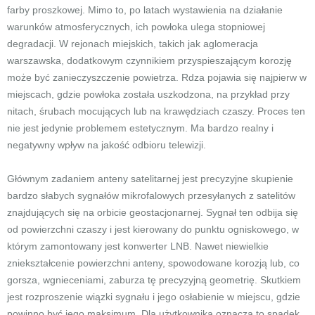
farby proszkowej. Mimo to, po latach wystawienia na działanie
warunków atmosferycznych, ich powłoka ulega stopniowej
degradacji. W rejonach miejskich, takich jak aglomeracja
warszawska, dodatkowym czynnikiem przyspieszającym korozję
może być zanieczyszczenie powietrza. Rdza pojawia się najpierw w
miejscach, gdzie powłoka została uszkodzona, na przykład przy
nitach, śrubach mocujących lub na krawędziach czaszy. Proces ten
nie jest jedynie problemem estetycznym. Ma bardzo realny i
negatywny wpływ na jakość odbioru telewizji.
Głównym zadaniem anteny satelitarnej jest precyzyjne skupienie
bardzo słabych sygnałów mikrofalowych przesyłanych z satelitów
znajdujących się na orbicie geostacjonarnej. Sygnał ten odbija się
od powierzchni czaszy i jest kierowany do punktu ogniskowego, w
którym zamontowany jest konwerter LNB. Nawet niewielkie
zniekształcenie powierzchni anteny, spowodowane korozją lub, co
gorsza, wgnieceniami, zaburza tę precyzyjną geometrię. Skutkiem
jest rozproszenie wiązki sygnału i jego osłabienie w miejscu, gdzie
powinno być jego maksimum. Dla użytkownika oznacza to spadek