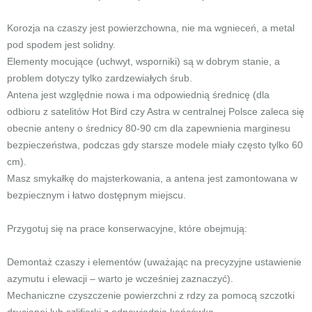
Korozja na czaszy jest powierzchowna, nie ma wgnieceń, a metal
pod spodem jest solidny.
Elementy mocujące (uchwyt, wsporniki) są w dobrym stanie, a
problem dotyczy tylko zardzewiałych śrub.
Antena jest względnie nowa i ma odpowiednią średnicę (dla
odbioru z satelitów Hot Bird czy Astra w centralnej Polsce zaleca się
obecnie anteny o średnicy 80-90 cm dla zapewnienia marginesu
bezpieczeństwa, podczas gdy starsze modele miały często tylko 60
cm).
Masz smykałkę do majsterkowania, a antena jest zamontowana w
bezpiecznym i łatwo dostępnym miejscu.
Przygotuj się na prace konserwacyjne, które obejmują:
Demontaż czaszy i elementów (uważając na precyzyjne ustawienie
azymutu i elewacji – warto je wcześniej zaznaczyć).
Mechaniczne czyszczenie powierzchni z rdzy za pomocą szczotki