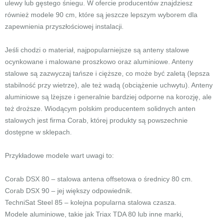
ulewy lub gęstego śniegu. W ofercie producentów znajdziesz
również modele 90 cm, które są jeszcze lepszym wyborem dla
zapewnienia przyszłościowej instalacji.
Jeśli chodzi o materiał, najpopularniejsze są anteny stalowe
ocynkowane i malowane proszkowo oraz aluminiowe. Anteny
stalowe są zazwyczaj tańsze i cięższe, co może być zaletą (lepsza
stabilność przy wietrze), ale też wadą (obciążenie uchwytu). Anteny
aluminiowe są lżejsze i generalnie bardziej odporne na korozję, ale
też droższe. Wiodącym polskim producentem solidnych anten
stalowych jest firma Corab, której produkty są powszechnie
dostępne w sklepach.
Przykładowe modele wart uwagi to:
Corab DSX 80 – stalowa antena offsetowa o średnicy 80 cm.
Corab DSX 90 – jej większy odpowiednik.
TechniSat Steel 85 – kolejna popularna stalowa czasza.
Modele aluminiowe, takie jak Triax TDA 80 lub inne marki,