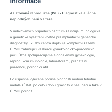
Informace
Asistovaná reprodukce (IVF) - Diagnostika a léčba
neplodných párů v Praze
V indikovaných případech centrum zajišťuje imunologické
a genetické vyšetření včetně preimplantační genetické
diagnostiky. Služby centra doplňuje komplexní zázemí
ÚPMD zahrnující veškerou gynekologicko-porodnickou
péči. Úzce spolupracujeme s odděleními gynekologie,
reprodukční imunologie, laboratořemi, prenatální
poradnou, porodnicí atd.
Po úspěšně vyléčené poruše plodnosti mohou těhotné
nadále zůstat po celou dobu gravidity v naší péči a také v
ÚPMD porodit.