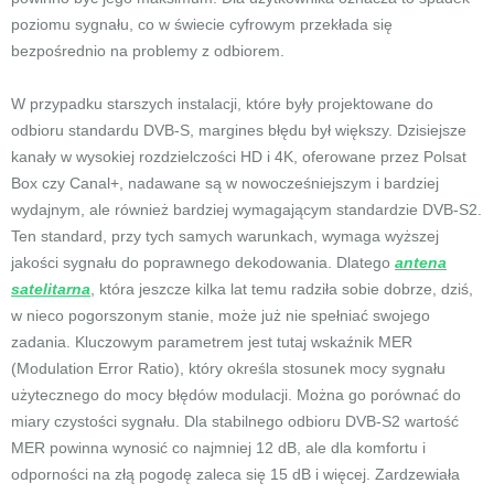
poziomu sygnału, co w świecie cyfrowym przekłada się
bezpośrednio na problemy z odbiorem.
W przypadku starszych instalacji, które były projektowane do
odbioru standardu DVB-S, margines błędu był większy. Dzisiejsze
kanały w wysokiej rozdzielczości HD i 4K, oferowane przez Polsat
Box czy Canal+, nadawane są w nowocześniejszym i bardziej
wydajnym, ale również bardziej wymagającym standardzie DVB-S2.
Ten standard, przy tych samych warunkach, wymaga wyższej
jakości sygnału do poprawnego dekodowania. Dlatego
antena
satelitarna
, która jeszcze kilka lat temu radziła sobie dobrze, dziś,
w nieco pogorszonym stanie, może już nie spełniać swojego
zadania. Kluczowym parametrem jest tutaj wskaźnik MER
(Modulation Error Ratio), który określa stosunek mocy sygnału
użytecznego do mocy błędów modulacji. Można go porównać do
miary czystości sygnału. Dla stabilnego odbioru DVB-S2 wartość
MER powinna wynosić co najmniej 12 dB, ale dla komfortu i
odporności na złą pogodę zaleca się 15 dB i więcej. Zardzewiała