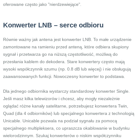
oferowane często jako "nierdzewiejące".
Konwerter LNB – serce odbioru
Równie ważny jak antena jest konwerter LNB. To małe urządzenie
zamontowane na ramieniu przed anteną, które odbiera skupiony
sygnał i przetwarza go na niższą częstotliwość, możliwą do
przesłania kablem do dekodera. Stare konwertery często mają
wysoki współczynnik szumu (np. 0.8 dB lub więcej) i nie obsługują
zaawansowanych funkcji. Nowoczesny konwerter to podstawa.
Dla jednego odbiornika wystarczy standardowy konwerter Single.
Jeśli masz kilka telewizorów i chcesz, aby mogły niezależnie
oglądać różne kanały satelitarne, potrzebujesz konwertera Twin,
Quad (dla 4 odbiorników) lub specjalnego konwertera z technologią
Unicable. Unicable pozwala na podział sygnału za pomocą
specjalnego multipleksera, co upraszcza okablowanie w budynku
wielorodzinnym. Szukaj konwerterów o niskim współczynniku