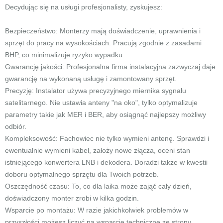
Decydując się na usługi profesjonalisty, zyskujesz:
Bezpieczeństwo: Monterzy mają doświadczenie, uprawnienia i
sprzęt do pracy na wysokościach. Pracują zgodnie z zasadami
BHP, co minimalizuje ryzyko wypadku.
Gwarancję jakości: Profesjonalna firma instalacyjna zazwyczaj daje
gwarancję na wykonaną usługę i zamontowany sprzęt.
Precyzję: Instalator używa precyzyjnego miernika sygnału
satelitarnego. Nie ustawia anteny "na oko", tylko optymalizuje
parametry takie jak MER i BER, aby osiągnąć najlepszy możliwy
odbiór.
Kompleksowość: Fachowiec nie tylko wymieni antenę. Sprawdzi i
ewentualnie wymieni kabel, założy nowe złącza, oceni stan
istniejącego konwertera LNB i dekodera. Doradzi także w kwestii
doboru optymalnego sprzętu dla Twoich potrzeb.
Oszczędność czasu: To, co dla laika może zająć cały dzień,
doświadczony monter zrobi w kilka godzin.
Wsparcie po montażu: W razie jakichkolwiek problemów w
przyszłości możesz liczyć na wsparcie techniczne ze strony