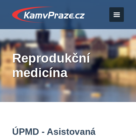
Reprodukční
medicína
ÚPMD - Asistovaná