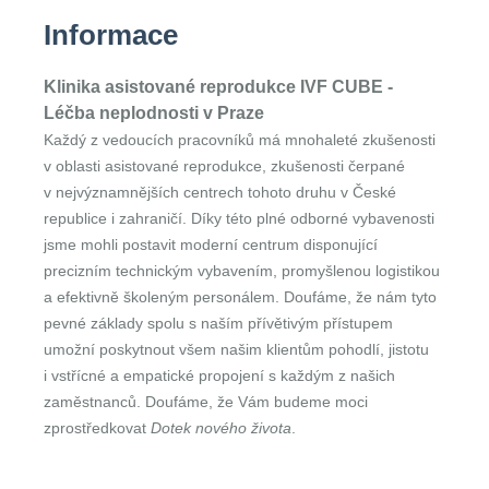
Informace
Klinika asistované reprodukce IVF CUBE
-
Léčba neplodnosti v Praze
Každý z vedoucích pracovníků má mnohaleté zkušenosti
v oblasti asistované reprodukce, zkušenosti čerpané
v nejvýznamnějších centrech tohoto druhu v České
republice i zahraničí. Díky této plné odborné vybavenosti
jsme mohli postavit moderní centrum disponující
precizním technickým vybavením, promyšlenou logistikou
a efektivně školeným personálem. Doufáme, že nám tyto
pevné základy spolu s naším přívětivým přístupem
umožní poskytnout všem našim klientům pohodlí, jistotu
i vstřícné a empatické propojení s každým z našich
zaměstnanců. Doufáme, že Vám budeme moci
zprostředkovat
Dotek nového života
.