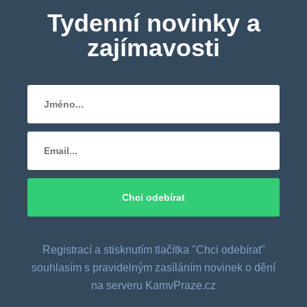
Tydenní novinky a
zajímavosti
Registrací a stisknutím tlačítka "Chci odebírat"
souhlasím s pravidelným zasíláním novinek o dění
na serveru KamvPraze.cz