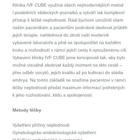
Klinika IVF CUBE využívá všech nejmodernějších metod
i posledních vědeckých poznatků a vytváří tak komplexní
přístup k léčbě neplodnosti. Rádi bychom umožnili všem
našim pacientkám a pacientům podrobně sledovat průběh
jejich terapie, nahlédnout do útrob naší moderně
vybavené laboratoře a plně se spolupodílet na každém
kroku a rozhodnutí v rámci jejich cesty k vytouženému cíli.
Vybavení kliniky IVF CUBE jsme koncipovali tak, aby bylo
možné vizuálně sledovat každý moment na této cestě –
přes odběr oocytů, jejich kvalitu až po kultivaci do stádia
embrya. Na tomto základě se snažíme pacientovi v rámci
léčby neplodnosti předat maximum informací potřebných
k jeho rozhodování, klidu a spokojenosti.
Metody léčby
Vyšetření příčiny neplodnosti
Gynekologicko-endokrinologické vyšetření