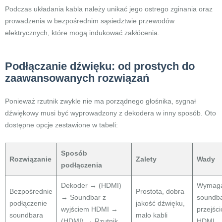
Podczas układania kabla należy unikać jego ostrego zginania oraz
prowadzenia w bezpośrednim sąsiedztwie przewodów
elektrycznych, które mogą indukować zakłócenia.
Podłączanie dźwięku: od prostych do
zaawansowanych rozwiązań
Ponieważ rzutnik zwykle nie ma porządnego głośnika, sygnał
dźwiękowy musi być wyprowadzony z dekodera w inny sposób. Oto
dostępne opcje zestawione w tabeli:
Sposób
Rozwiązanie
Zalety
Wady
podłączenia
Dekoder → (HDMI)
Wymag
Bezpośrednie
Prostota, dobra
→ Soundbar z
soundba
podłączenie
jakość dźwięku,
wyjściem HDMI →
przejśc
soundbara
mało kabli
(HDMI) → Rzutnik
HDMI