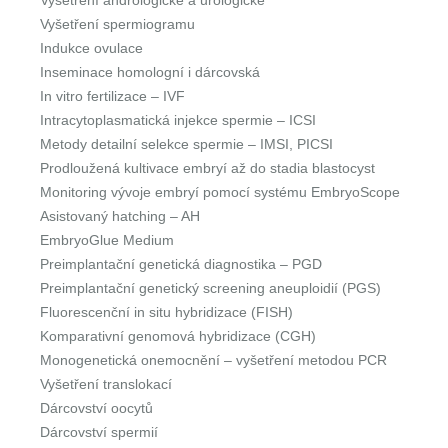
Vyšetření andrologické a urologické
Vyšetření spermiogramu
Indukce ovulace
Inseminace homologní i dárcovská
In vitro fertilizace – IVF
Intracytoplasmatická injekce spermie – ICSI
Metody detailní selekce spermie – IMSI, PICSI
Prodloužená kultivace embryí až do stadia blastocyst
Monitoring vývoje embryí pomocí systému EmbryoScope
Asistovaný hatching – AH
EmbryoGlue Medium
Preimplantační genetická diagnostika – PGD
Preimplantační genetický screening aneuploidií (PGS)
Fluorescenční in situ hybridizace (FISH)
Komparativní genomová hybridizace (CGH)
Monogenetická onemocnění – vyšetření metodou PCR
Vyšetření translokací
Dárcovství oocytů
Dárcovství spermií