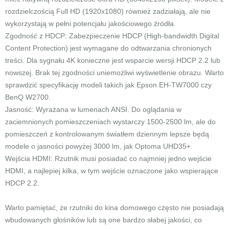
rozdzielczością Full HD (1920x1080) również zadziałają, ale nie
wykorzystają w pełni potencjału jakościowego źródła.
Zgodność z HDCP: Zabezpieczenie HDCP (High-bandwidth Digital
Content Protection) jest wymagane do odtwarzania chronionych
treści. Dla sygnału 4K konieczne jest wsparcie wersji HDCP 2.2 lub
nowszej. Brak tej zgodności uniemożliwi wyświetlenie obrazu. Warto
sprawdzić specyfikację modeli takich jak Epson EH-TW7000 czy
BenQ W2700.
Jasność: Wyrażana w lumenach ANSI. Do oglądania w
zaciemnionych pomieszczeniach wystarczy 1500-2500 lm, ale do
pomieszczeń z kontrolowanym światłem dziennym lepsze będą
modele o jasności powyżej 3000 lm, jak Optoma UHD35+.
Wejścia HDMI: Rzutnik musi posiadać co najmniej jedno wejście
HDMI, a najlepiej kilka, w tym wejście oznaczone jako wspierające
HDCP 2.2.
Warto pamiętać, że rzutniki do kina domowego często nie posiadają
wbudowanych głośników lub są one bardzo słabej jakości, co