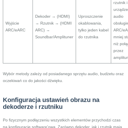
rzutnik i
urządze
Dekoder → (HDMI)
Uproszczenie
audio
Wyjście
→ Rzutnik → (HDMI
okablowania,
obsługi
ARC/eARC
ARC) →
tylko jeden kabel
ARC/eA
Soundbar/Amplituner
do rzutnika
mniej st
niż poł
przez
amplitu
Wybór metody zależy od posiadanego sprzętu audio, budżetu oraz
oczekiwań co do jakości dźwięku.
Konfiguracja ustawień obrazu na
dekoderze i rzutniku
Po fizycznym podłączeniu wszystkich elementów przychodzi czas
na konfigurację software'ową. Zarówno dekoder, jak i rzutnik mają