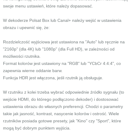
swoje menu ustawień, które należy dopasować.
W dekoderze Polsat Box lub Canal+ należy wejść w ustawienia
obrazu i upewnić się, że:
Rozdzielczość wyjściowa jest ustawiona na "Auto" lub ręcznie na
"2160p" (dla 4K) lub "1080p" (dla Full HD), w zależności od
możliwości rzutnika.
Format kolorów jest ustawiony na "RGB" lub "YCbCr 4:4:4", co
zapewnia wierne oddanie barw.
Funkcja HDR jest włączona, jeśli rzutnik ją obsługuje.
W rzutniku z kolei trzeba wybrać odpowiednie źródło sygnału (to
wejście HDMI, do którego podłączono dekoder) i dostosować
ustawienia obrazu do własnych preferencji. Chodzi o parametry
takie jak jasność, kontrast, nasycenie kolorów i ostrość. Wiele
rzutników posiada gotowe presety, jak "Kino" czy "Sport", które
mogą być dobrym punktem wyjścia.