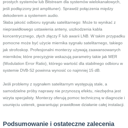
prostych systemów lub Bitstream dla systemów wielokanałowych,
jeśli podłączony jest amplituner). Sprawdź połączenia między
dekoderem a systemem audio.
Słaba jakość odbioru sygnału satelitarnego: Może to wynikać z
nieprawidłowego ustawienia anteny, uszkodzenia kabla
koncentrycznego, złych złączy F lub awarii LNB. W takim przypadku
pomocne może być użycie miernika sygnału satelitarnego, takiego
jak strofoskop. Profesjonalni monterzy używają zaawansowanych
mierników, które precyzyjnie wskazują parametry takie jak MER
(Modulation Error Ratio), którego wartość dla stabilnego odbioru w
systemie DVB-S2 powinna wynosić co najmniej 15 dB.
Jeśli problemy z sygnałem satelitarnym występują stale, a
samodzielne próby naprawy nie przynoszą efektu, niezbędna jest
wizyta specjalisty. Monterzy oferują pomoc techniczną w diagnozie i
usunięciu usterek, gwarantując prawidłowe działanie całej instalacji.
Podsumowanie i ostateczne zalecenia