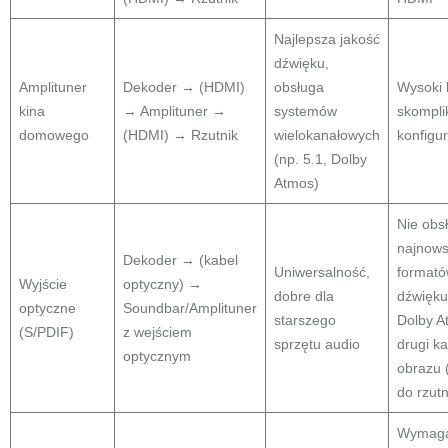
Najlepsza jakość
dźwięku,
Amplituner
Dekoder → (HDMI)
obsługa
Wysoki 
kina
→ Amplituner →
systemów
skompl
domowego
(HDMI) → Rzutnik
wielokanałowych
konfigu
(np. 5.1, Dolby
Atmos)
Nie obs
najnow
Dekoder → (kabel
Uniwersalność,
format
Wyjście
optyczny) →
dobre dla
dźwięku
optyczne
Soundbar/Amplituner
starszego
Dolby A
(S/PDIF)
z wejściem
sprzętu audio
drugi k
optycznym
obrazu
do rzutn
Wymaga