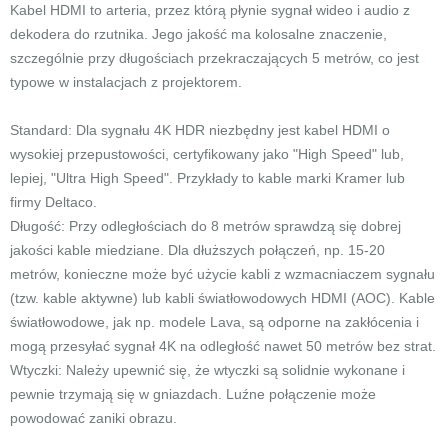
Kabel HDMI to arteria, przez którą płynie sygnał wideo i audio z
dekodera do rzutnika. Jego jakość ma kolosalne znaczenie,
szczególnie przy długościach przekraczających 5 metrów, co jest
typowe w instalacjach z projektorem.
Standard: Dla sygnału 4K HDR niezbędny jest kabel HDMI o
wysokiej przepustowości, certyfikowany jako "High Speed" lub,
lepiej, "Ultra High Speed". Przykłady to kable marki Kramer lub
firmy Deltaco.
Długość: Przy odległościach do 8 metrów sprawdzą się dobrej
jakości kable miedziane. Dla dłuższych połączeń, np. 15-20
metrów, konieczne może być użycie kabli z wzmacniaczem sygnału
(tzw. kable aktywne) lub kabli światłowodowych HDMI (AOC). Kable
światłowodowe, jak np. modele Lava, są odporne na zakłócenia i
mogą przesyłać sygnał 4K na odległość nawet 50 metrów bez strat.
Wtyczki: Należy upewnić się, że wtyczki są solidnie wykonane i
pewnie trzymają się w gniazdach. Luźne połączenie może
powodować zaniki obrazu.