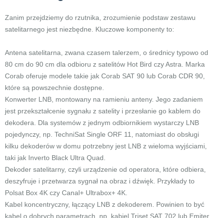
Zanim przejdziemy do rzutnika, zrozumienie podstaw zestawu
satelitarnego jest niezbędne. Kluczowe komponenty to:
Antena satelitarna, zwana czasem talerzem, o średnicy typowo od
80 cm do 90 cm dla odbioru z satelitów Hot Bird czy Astra. Marka
Corab oferuje modele takie jak Corab SAT 90 lub Corab CDR 90,
które są powszechnie dostępne.
Konwerter LNB, montowany na ramieniu anteny. Jego zadaniem
jest przekształcenie sygnału z satelity i przesłanie go kablem do
dekodera. Dla systemów z jednym odbiornikiem wystarczy LNB
pojedynczy, np. TechniSat Single ORF 11, natomiast do obsługi
kilku dekoderów w domu potrzebny jest LNB z wieloma wyjściami,
taki jak Inverto Black Ultra Quad.
Dekoder satelitarny, czyli urządzenie od operatora, które odbiera,
deszyfruje i przetwarza sygnał na obraz i dźwięk. Przykłady to
Polsat Box 4K czy Canal+ Ultrabox+ 4K.
Kabel koncentryczny, łączący LNB z dekoderem. Powinien to być
kabel o dobrych parametrach, np. kabiel Triset SAT 702 lub Emiter