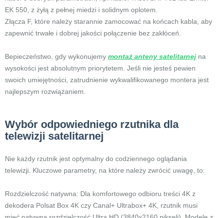
EK 550, z żyłą z pełnej miedzi i solidnym oplotem.
Złącza F, które należy starannie zamocować na końcach kabla, aby
zapewnić trwałe i dobrej jakości połączenie bez zakłóceń.
Bepieczeństwo, gdy wykonujemy
montaż anteny satelitarnej
na
wysokości jest absolutnym priorytetem. Jeśli nie jesteś pewien
swoich umiejętności, zatrudnienie wykwalifikowanego montera jest
najlepszym rozwiązaniem.
Wybór odpowiedniego rzutnika dla
telewizji satelitarnej
Nie każdy rzutnik jest optymalny do codziennego oglądania
telewizji. Kluczowe parametry, na które należy zwrócić uwagę, to:
Rozdzielczość natywna: Dla komfortowego odbioru treści 4K z
dekodera Polsat Box 4K czy Canal+ Ultrabox+ 4K, rzutnik musi
mieć natywną rozdzielczość Ultra HD (3840x2160 pikseli). Modele z