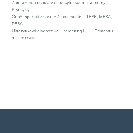
Zamražení a uchovávání oocytů, spermií a embryí
Kryocykly
Odběr spermií z varlete či nadvarlete – TESE, MESA,
PESA
Ultrazvuková diagnostika – screening I. + II. Trimestru
4D ultrazvuk