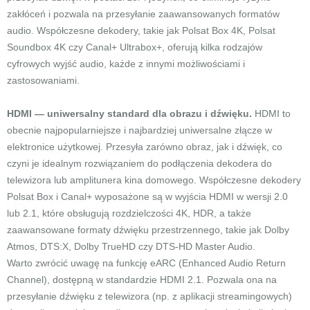
zakłóceń i pozwala na przesyłanie zaawansowanych formatów
audio. Współczesne dekodery, takie jak Polsat Box 4K, Polsat
Soundbox 4K czy Canal+ Ultrabox+, oferują kilka rodzajów
cyfrowych wyjść audio, każde z innymi możliwościami i
zastosowaniami.
HDMI — uniwersalny standard dla obrazu i dźwięku.
HDMI to
obecnie najpopularniejsze i najbardziej uniwersalne złącze w
elektronice użytkowej. Przesyła zarówno obraz, jak i dźwięk, co
czyni je idealnym rozwiązaniem do podłączenia dekodera do
telewizora lub amplitunera kina domowego. Współczesne dekodery
Polsat Box i Canal+ wyposażone są w wyjścia HDMI w wersji 2.0
lub 2.1, które obsługują rozdzielczości 4K, HDR, a także
zaawansowane formaty dźwięku przestrzennego, takie jak Dolby
Atmos, DTS:X, Dolby TrueHD czy DTS-HD Master Audio.
Warto zwrócić uwagę na funkcję eARC (Enhanced Audio Return
Channel), dostępną w standardzie HDMI 2.1. Pozwala ona na
przesyłanie dźwięku z telewizora (np. z aplikacji streamingowych)