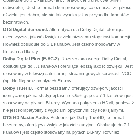
Obsługuje do 5.1 kanałów (lewy, prawy, centralny, dwa tylne i
subwoofer). Jest to format skompresowany, co oznacza, że jakość
dźwięku jest dobra, ale nie tak wysoka jak w przypadku formatów
bezstratnych.
DTS Digital Surround.
Alternatywa dla Dolby Digital, oferująca
nieco wyższą jakość dźwięku dzięki niższemu stopniowi kompresji.
Również obsługuje do 5.1 kanałów. Jest często stosowany w
filmach na Blu-ray.
Dolby Digital Plus (E-AC-3).
Rozszerzona wersja Dolby Digital,
obsługująca do 7.1 kanałów i oferująca lepszą jakość dźwięku. Jest
stosowany w telewizji satelitarnej, streamingowych serwisach VOD
(np. Netflix) oraz na płytach Blu-ray.
Dolby TrueHD.
Format bezstratny, oferujący dźwięk w jakości
identycznej jak na studyjnej taśmie. Obsługuje do 7.1 kanałów i jest
stosowany na płytach Blu-ray. Wymaga połączenia HDMI, ponieważ
nie jest kompatybilny z wyjściami optycznymi czy koaksjalnymi.
DTS-HD Master Audio.
Podobnie jak Dolby TrueHD, to format
bezstratny, oferujący dźwięk w jakości studyjnej. Obsługuje do 7.1
kanałów i jest często stosowany na płytach Blu-ray. Również