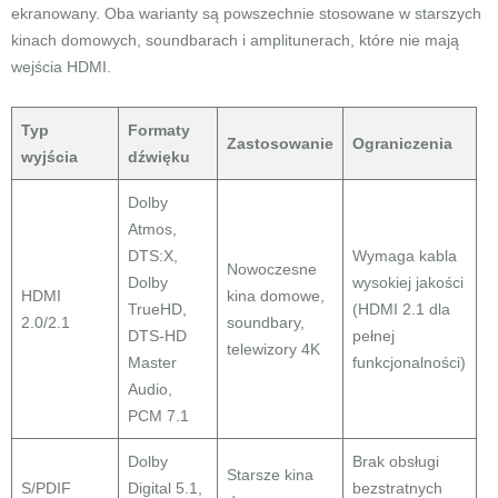
ekranowany. Oba warianty są powszechnie stosowane w starszych
kinach domowych, soundbarach i amplitunerach, które nie mają
wejścia HDMI.
Typ
Formaty
Zastosowanie
Ograniczenia
wyjścia
dźwięku
Dolby
Atmos,
DTS:X,
Wymaga kabla
Nowoczesne
Dolby
wysokiej jakości
HDMI
kina domowe,
TrueHD,
(HDMI 2.1 dla
2.0/2.1
soundbary,
DTS-HD
pełnej
telewizory 4K
Master
funkcjonalności)
Audio,
PCM 7.1
Dolby
Brak obsługi
Starsze kina
S/PDIF
Digital 5.1,
bezstratnych