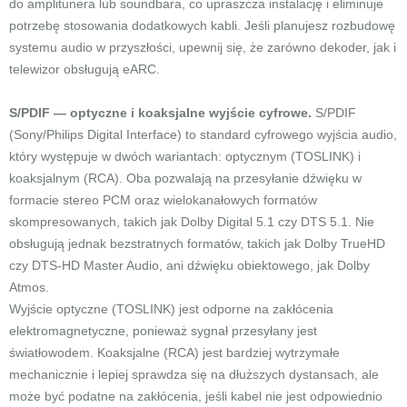
do amplitunera lub soundbara, co upraszcza instalację i eliminuje
potrzebę stosowania dodatkowych kabli. Jeśli planujesz rozbudowę
systemu audio w przyszłości, upewnij się, że zarówno dekoder, jak i
telewizor obsługują eARC.
S/PDIF — optyczne i koaksjalne wyjście cyfrowe.
S/PDIF
(Sony/Philips Digital Interface) to standard cyfrowego wyjścia audio,
który występuje w dwóch wariantach: optycznym (TOSLINK) i
koaksjalnym (RCA). Oba pozwalają na przesyłanie dźwięku w
formacie stereo PCM oraz wielokanałowych formatów
skompresowanych, takich jak Dolby Digital 5.1 czy DTS 5.1. Nie
obsługują jednak bezstratnych formatów, takich jak Dolby TrueHD
czy DTS-HD Master Audio, ani dźwięku obiektowego, jak Dolby
Atmos.
Wyjście optyczne (TOSLINK) jest odporne na zakłócenia
elektromagnetyczne, ponieważ sygnał przesyłany jest
światłowodem. Koaksjalne (RCA) jest bardziej wytrzymałe
mechanicznie i lepiej sprawdza się na dłuższych dystansach, ale
może być podatne na zakłócenia, jeśli kabel nie jest odpowiednio