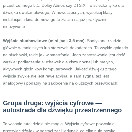
przestrzennego 5.1, Dolby Atmos czy DTS:X. To ścieżka tylko dla
dźwięku dwukanałowego. W nowoczesnych, wysokiej klasy
instalacjach kina domowego te złącza są już praktycznie
nieużywane.
Wyjście słuchawkowe (mini jack 3,5 mm).
Spotykane rzadziej,
głównie w mniejszych lub starszych dekoderach. To zwykłe gniazdo
na słuchawki, takie jak w smartfonie. Jego zastosowanie jest dość
wąskie: podłączenie słuchawek dla ciszy nocnej lub małych,
aktywnych głośników komputerowych. Jakość dźwięku z tego
wyjścia zwykle nie jest rewelacyjna, a sam sygnał też jest
analogowy i podatny na zakłócenia na dłuższych przewodach.
Grupa druga: wyjścia cyfrowe —
autostrada dla dźwięku przestrzennego
To właśnie tutaj dzieje się magia. Wyjścia cyfrowe pozwalają
przesyłać dźwięk w postaci zer i jedynek, co eliminuje ryzyko