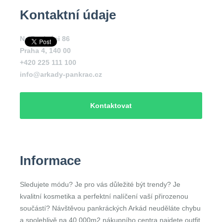
Kontaktní údaje
Na Pankráci 86
Praha 4
,
140 00
+420 225 111 100
info@arkady-pankrac.cz
Kontaktovat
Informace
Sledujete módu? Je pro vás důležité být trendy? Je
kvalitní kosmetika a perfektní nalíčení vaší přirozenou
součástí? Návštěvou pankráckých Arkád neuděláte chybu
a spolehlivě na 40 000m2 nákupního centra najdete outfit,