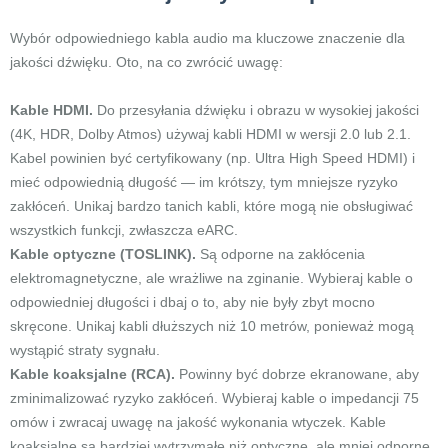
Wybór odpowiedniego kabla audio ma kluczowe znaczenie dla
jakości dźwięku. Oto, na co zwrócić uwagę:
Kable HDMI.
Do przesyłania dźwięku i obrazu w wysokiej jakości
(4K, HDR, Dolby Atmos) używaj kabli HDMI w wersji 2.0 lub 2.1.
Kabel powinien być certyfikowany (np. Ultra High Speed HDMI) i
mieć odpowiednią długość — im krótszy, tym mniejsze ryzyko
zakłóceń. Unikaj bardzo tanich kabli, które mogą nie obsługiwać
wszystkich funkcji, zwłaszcza eARC.
Kable optyczne (TOSLINK).
Są odporne na zakłócenia
elektromagnetyczne, ale wrażliwe na zginanie. Wybieraj kable o
odpowiedniej długości i dbaj o to, aby nie były zbyt mocno
skręcone. Unikaj kabli dłuższych niż 10 metrów, ponieważ mogą
wystąpić straty sygnału.
Kable koaksjalne (RCA).
Powinny być dobrze ekranowane, aby
zminimalizować ryzyko zakłóceń. Wybieraj kable o impedancji 75
omów i zwracaj uwagę na jakość wykonania wtyczek. Kable
koaksjalne są bardziej wytrzymałe niż optyczne, ale mniej odporne