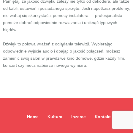
Pamiętaj, że jakość dźwięku zależy nie tylko od dekodera, ale także
od kabli, ustawień i posiadanego sprzętu. Jeśli napotkasz problemy,
nie wahaj się skorzystać z pomocy instalatora — profesjonalista
pomoże dobrać odpowiednie rozwiązania i uniknąć typowych
błędów.
Dźwięk to połowa wrażeń z oglądania telewizji. Wybierając
odpowiednie wyjście audio i dbając o jakość połączeń, możesz
zamienić swój salon w prawdziwe kino domowe, gdzie każdy film,
koncert czy mecz nabierze nowego wymiaru.
Home
Kultura
Inzerce
Kontakt