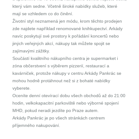
který vám sedne. Včetně široké nabídky služeb, které
mají se vzhledem co do činění.
Životní styl neznamená jen módu, krom těchto prodejen
zde najdete například renomované knihkupectví. Arkády
navíc poskytují své prostory k pořádání koncertů nebo
jiných veřejných akcí, nákupy tak můžete spojit se
zajímavými zážitky.
Součástí kvalitního nákupního centra je supermarket i
zóna občerstvení s výběrem pizzerií, restaurací a
kavárniček, protože nákupy v centru Arkády Pankrác se
mohou hodně protáhnout než si z bohaté nabídky
vyberete.
Oceníte denní otevírací dobu všech obchodů až do 21:00
hodin, velkokapacitní parkoviště nebo výborné spojení
MHD, pokud neradi jezdíte po Praze autem.
Arkády Pankrác je po všech stránkách centrem
příjemného nakupování.