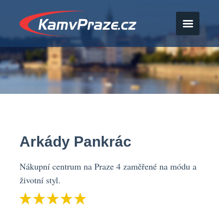
Arkády Pankrác
Nákupní centrum na Praze 4 zaměřené na módu a
životní styl.