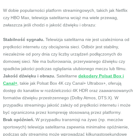
W dobie popularności platform streamingowych, takich jak Netflix
czy HBO Max, telewizja satelitarna wciąż ma wiele przewag,
zwłaszcza jeśli chodzi o jakość dźwięku i obrazu:
Stabilność sygnału.
Telewizja satelitarna nie jest uzależniona od
prędkości internetu czy obciążenia sieci. Odbiór jest stabilny,
niezależnie od pory dnia czy liczby urządzeń podłączonych do
domowej sieci. Nie ma buforowania, przerywanego dźwięku czy
spadków jakości podczas oglądania ulubionego meczu lub filmu.
Jakość dźwięku i obrazu.
Satelitarne
dekodery Polsat Box i
Canal+
, takie jak Polsat Box 4K czy Canal+ Ultrabox+, oferują
dostęp do kanałów w rozdzielczości 4K HDR oraz zaawansowanych
formatów dźwięku przestrzennego (Dolby Atmos, DTS:X). W
przypadku streamingu jakość zależy od prędkości internetu i może
być ograniczona przez kompresję stosowaną przez platformy.
Brak opóźnień.
W przypadku transmisji na żywo (np. meczów
sportowych) telewizja satelitarna zapewnia minimalne opóźnienie,
podczas gdy streaming może wprowadzać kilkunastosekundowe