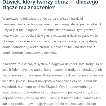
Dźwięk, który tworzy obraz — dlaczego
złącze ma znaczenie?
Współczesne telewizory, choć coraz cieńsze i bardziej
zaawansowane technologicznie, często mają słabej jakości głośniki.
Fizyka jest nieubłagana — im mniejsza obudowa, tym gorsze
możliwości reprodukcji dźwięku, zwłaszcza niskich częstotliwości.
Dlatego coraz więcej osób decyduje się na zewnętrzne systemy
audio: soundbary, wieże stereo, a nawet pełne kina domowe z
amplitunerem i zestawem głośników.
Kluczową rolę w całym systemie odgrywa dekoder satelitarny. To on
jest źródłem sygnału audio, który następnie trafia do telewizora lub
bezpośrednio do systemu dźwiękowego. Jeśli sygnał na starcie jest
kiepskiej jakości, nawet najlepszy wzmacniacz czy soundbar nie
wydobędzie z niego pełni możliwości. Wybór odpowiedniego
wyjścia audio z dekodera to podstawa — to jak wybór rury, którą
doprowadzamy wodę do domu. Jeśli jest nieszczelna, zardzewiała
lub zbyt cienka, nawet najczystsze źródło nie zapewni dobrego