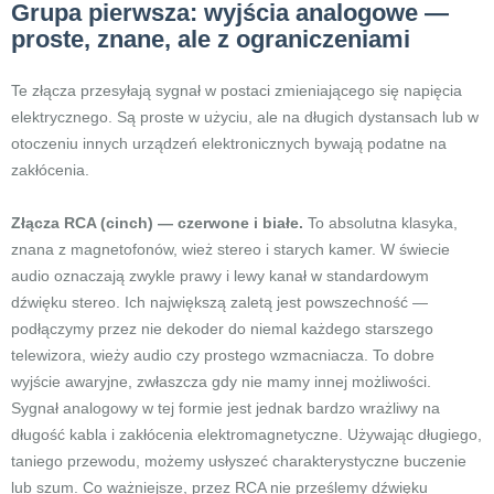
Grupa pierwsza: wyjścia analogowe —
proste, znane, ale z ograniczeniami
Te złącza przesyłają sygnał w postaci zmieniającego się napięcia
elektrycznego. Są proste w użyciu, ale na długich dystansach lub w
otoczeniu innych urządzeń elektronicznych bywają podatne na
zakłócenia.
Złącza RCA (cinch) — czerwone i białe.
To absolutna klasyka,
znana z magnetofonów, wież stereo i starych kamer. W świecie
audio oznaczają zwykle prawy i lewy kanał w standardowym
dźwięku stereo. Ich największą zaletą jest powszechność —
podłączymy przez nie dekoder do niemal każdego starszego
telewizora, wieży audio czy prostego wzmacniacza. To dobre
wyjście awaryjne, zwłaszcza gdy nie mamy innej możliwości.
Sygnał analogowy w tej formie jest jednak bardzo wrażliwy na
długość kabla i zakłócenia elektromagnetyczne. Używając długiego,
taniego przewodu, możemy usłyszeć charakterystyczne buczenie
lub szum. Co ważniejsze, przez RCA nie prześlemy dźwięku