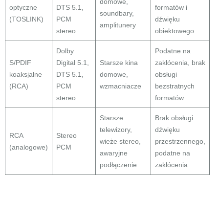
domowe,
optyczne
DTS 5.1,
formatów i
soundbary,
(TOSLINK)
PCM
dźwięku
amplitunery
stereo
obiektowego
Dolby
Podatne na
S/PDIF
Digital 5.1,
Starsze kina
zakłócenia, brak
koaksjalne
DTS 5.1,
domowe,
obsługi
(RCA)
PCM
wzmacniacze
bezstratnych
stereo
formatów
Starsze
Brak obsługi
telewizory,
dźwięku
RCA
Stereo
wieże stereo,
przestrzennego,
(analogowe)
PCM
awaryjne
podatne na
podłączenie
zakłócenia