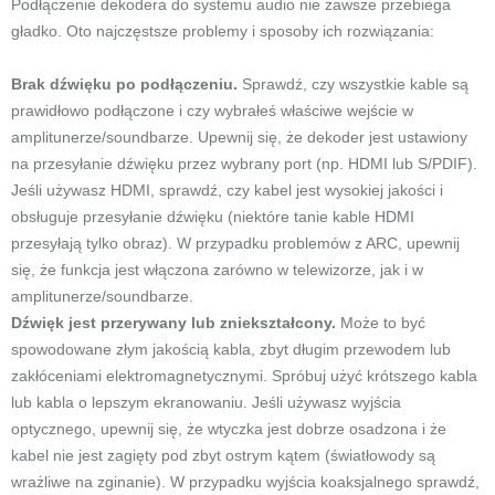
Podłączenie dekodera do systemu audio nie zawsze przebiega
gładko. Oto najczęstsze problemy i sposoby ich rozwiązania:
Brak dźwięku po podłączeniu.
Sprawdź, czy wszystkie kable są
prawidłowo podłączone i czy wybrałeś właściwe wejście w
amplitunerze/soundbarze. Upewnij się, że dekoder jest ustawiony
na przesyłanie dźwięku przez wybrany port (np. HDMI lub S/PDIF).
Jeśli używasz HDMI, sprawdź, czy kabel jest wysokiej jakości i
obsługuje przesyłanie dźwięku (niektóre tanie kable HDMI
przesyłają tylko obraz). W przypadku problemów z ARC, upewnij
się, że funkcja jest włączona zarówno w telewizorze, jak i w
amplitunerze/soundbarze.
Dźwięk jest przerywany lub zniekształcony.
Może to być
spowodowane złym jakością kabla, zbyt długim przewodem lub
zakłóceniami elektromagnetycznymi. Spróbuj użyć krótszego kabla
lub kabla o lepszym ekranowaniu. Jeśli używasz wyjścia
optycznego, upewnij się, że wtyczka jest dobrze osadzona i że
kabel nie jest zagięty pod zbyt ostrym kątem (światłowody są
wrażliwe na zginanie). W przypadku wyjścia koaksjalnego sprawdź,