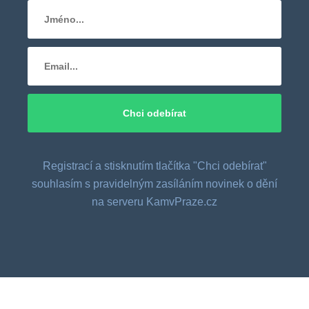
Registrací a stisknutím tlačítka "Chci odebírat"
souhlasím s pravidelným zasíláním novinek o dění
na serveru KamvPraze.cz