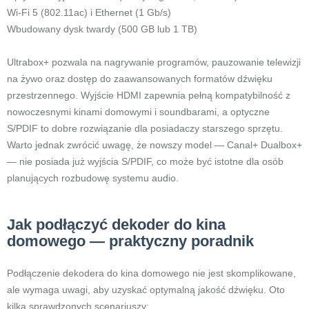
Wi-Fi 5 (802.11ac) i Ethernet (1 Gb/s)
Wbudowany dysk twardy (500 GB lub 1 TB)
Ultrabox+ pozwala na nagrywanie programów, pauzowanie telewizji
na żywo oraz dostęp do zaawansowanych formatów dźwięku
przestrzennego. Wyjście HDMI zapewnia pełną kompatybilność z
nowoczesnymi kinami domowymi i soundbarami, a optyczne
S/PDIF to dobre rozwiązanie dla posiadaczy starszego sprzętu.
Warto jednak zwrócić uwagę, że nowszy model — Canal+ Dualbox+
— nie posiada już wyjścia S/PDIF, co może być istotne dla osób
planujących rozbudowę systemu audio.
Jak podłączyć dekoder do kina
domowego — praktyczny poradnik
Podłączenie dekodera do kina domowego nie jest skomplikowane,
ale wymaga uwagi, aby uzyskać optymalną jakość dźwięku. Oto
kilka sprawdzonych scenariuszy: