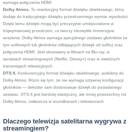
wymaga połączenia HDMI.
Dolby Atmos.
To rewolucyjny format dźwięku obiektowego, który
dodaje do tradycyjnego dźwięku przestrzennego wymiar wysokości.
Dzięki temu dźwięki mogą być precyzyjnie umiejscowione w
trójwymiarowej przestrzeni, co tworzy niezwykle immersyjne
wrażenia. Dolby Atmos wymaga specjalnego zestawu głośników (w
tym sufitowych lub głośników odbijających dźwięk od sufitu) oraz
połączenia HDMI. Jest stosowany w filmach na Blu-ray, w
serwisach streamingowych (Netflix, Disney+) oraz w niektórych
transmisjach telewizyjnych.
DTS:X.
Konkurencyjny format dźwięku obiektowego, podobny do
Dolby Atmos. Różni się tym, że nie wymaga sztywnej konfiguracji
głośników — dekoder sam dostosowuje dźwięk do posiadanego
zestawu. DTS:X jest bardziej elastyczny, ale mniej powszechny niż
Dolby Atmos, zwłaszcza w soundbarach i telewizorach.
Dlaczego telewizja satelitarna wygrywa z
streamingiem?