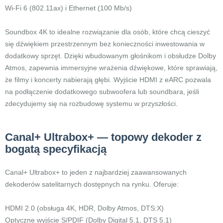
Wi-Fi 6 (802.11ax) i Ethernet (100 Mb/s)
Soundbox 4K to idealne rozwiązanie dla osób, które chcą cieszyć
się dźwiękiem przestrzennym bez konieczności inwestowania w
dodatkowy sprzęt. Dzięki wbudowanym głośnikom i obsłudze Dolby
Atmos, zapewnia immersyjne wrażenia dźwiękowe, które sprawiają,
że filmy i koncerty nabierają głębi. Wyjście HDMI z eARC pozwala
na podłączenie dodatkowego subwoofera lub soundbara, jeśli
zdecydujemy się na rozbudowę systemu w przyszłości.
Canal+ Ultrabox+ — topowy dekoder z
bogatą specyfikacją
Canal+ Ultrabox+ to jeden z najbardziej zaawansowanych
dekoderów satelitarnych dostępnych na rynku. Oferuje:
HDMI 2.0 (obsługa 4K, HDR, Dolby Atmos, DTS:X)
Optyczne wyjście S/PDIF (Dolby Digital 5.1, DTS 5.1)