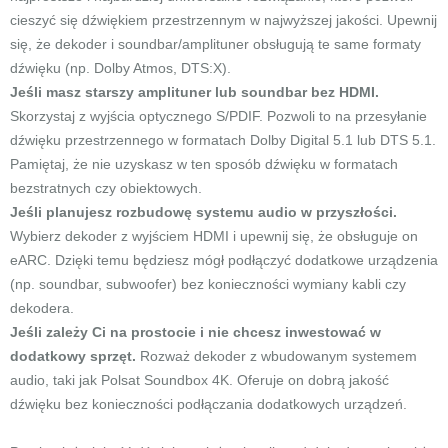
cieszyć się dźwiękiem przestrzennym w najwyższej jakości. Upewnij
się, że dekoder i soundbar/amplituner obsługują te same formaty
dźwięku (np. Dolby Atmos, DTS:X).
Jeśli masz starszy amplituner lub soundbar bez HDMI.
Skorzystaj z wyjścia optycznego S/PDIF. Pozwoli to na przesyłanie
dźwięku przestrzennego w formatach Dolby Digital 5.1 lub DTS 5.1.
Pamiętaj, że nie uzyskasz w ten sposób dźwięku w formatach
bezstratnych czy obiektowych.
Jeśli planujesz rozbudowę systemu audio w przyszłości.
Wybierz dekoder z wyjściem HDMI i upewnij się, że obsługuje on
eARC. Dzięki temu będziesz mógł podłączyć dodatkowe urządzenia
(np. soundbar, subwoofer) bez konieczności wymiany kabli czy
dekodera.
Jeśli zależy Ci na prostocie i nie chcesz inwestować w
dodatkowy sprzęt.
Rozważ dekoder z wbudowanym systemem
audio, taki jak Polsat Soundbox 4K. Oferuje on dobrą jakość
dźwięku bez konieczności podłączania dodatkowych urządzeń.