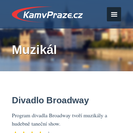
Muzikál
Divadlo Broadway
Program divadla Broadway tvoří muzikály a
hudebně taneční show.