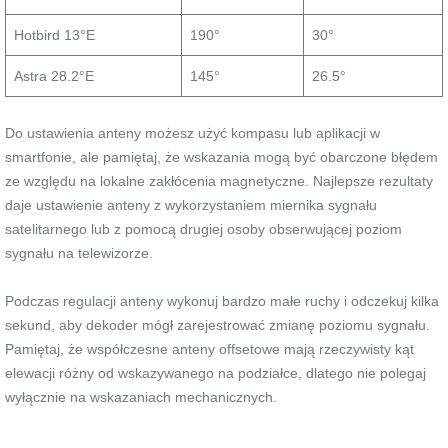
Hotbird 13°E
190°
30°
Astra 28.2°E
145°
26.5°
Do ustawienia anteny możesz użyć kompasu lub aplikacji w
smartfonie, ale pamiętaj, że wskazania mogą być obarczone błędem
ze względu na lokalne zakłócenia magnetyczne. Najlepsze rezultaty
daje ustawienie anteny z wykorzystaniem miernika sygnału
satelitarnego lub z pomocą drugiej osoby obserwującej poziom
sygnału na telewizorze.
Podczas regulacji anteny wykonuj bardzo małe ruchy i odczekuj kilka
sekund, aby dekoder mógł zarejestrować zmianę poziomu sygnału.
Pamiętaj, że współczesne anteny offsetowe mają rzeczywisty kąt
elewacji różny od wskazywanego na podziałce, dlatego nie polegaj
wyłącznie na wskazaniach mechanicznych.