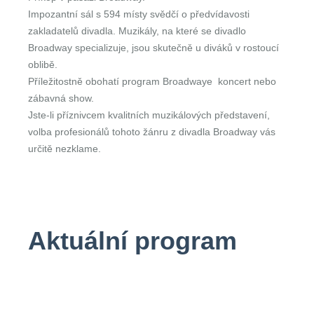
Impozantní sál s 594 místy svědčí o předvídavosti
zakladatelů divadla. Muzikály, na které se divadlo
Broadway specializuje, jsou skutečně u diváků v rostoucí
oblibě.
Příležitostně obohatí program Broadwaye koncert nebo
zábavná show.
Jste-li příznivcem kvalitních muzikálových představení,
volba profesionálů tohoto žánru z divadla Broadway vás
určitě nezklame.
Aktuální program