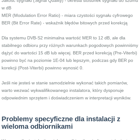
Jakość sygnału (Signal Quality) - określa stosunek sygnału do szumu
w dB
MER (Modulation Error Ratio) - miara czystości sygnału cyfrowego
BER (Bit Error Rate) - wskaźnik błędów bitowych przed korekcją
Dla systemu DVB-S2 minimalna wartość MER to 12 dB, ale dla
stabilnego odbioru przy różnych warunkach pogodowych powinniśmy
dążyć do wartości 15 dB lub więcej. BER przed korekcją (Pre-Viterbi)
powinno być na poziomie 1E-04 lub lepszym, podczas gdy BER po
korekcji (Post-Viterbi) powinno wynosić 0.
Jeśli nie jesteś w stanie samodzielnie wykonać takich pomiarów,
warto wezwać wykwalifikowanego instalatora, który dysponuje
odpowiednim sprzętem i doświadczeniem w interpretacji wyników.
Problemy specyficzne dla instalacji z
wieloma odbiornikami