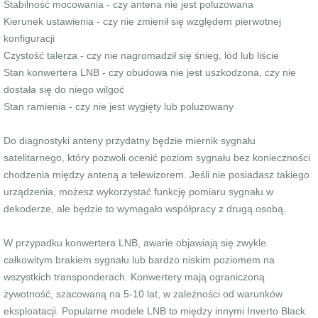
Stabilność mocowania - czy antena nie jest poluzowana
Kierunek ustawienia - czy nie zmienił się względem pierwotnej
konfiguracji
Czystość talerza - czy nie nagromadził się śnieg, lód lub liście
Stan konwertera LNB - czy obudowa nie jest uszkodzona, czy nie
dostała się do niego wilgoć
Stan ramienia - czy nie jest wygięty lub poluzowany
Do diagnostyki anteny przydatny będzie miernik sygnału
satelitarnego, który pozwoli ocenić poziom sygnału bez konieczności
chodzenia między anteną a telewizorem. Jeśli nie posiadasz takiego
urządzenia, możesz wykorzystać funkcję pomiaru sygnału w
dekoderze, ale będzie to wymagało współpracy z drugą osobą.
W przypadku konwertera LNB, awarie objawiają się zwykle
całkowitym brakiem sygnału lub bardzo niskim poziomem na
wszystkich transponderach. Konwertery mają ograniczoną
żywotność, szacowaną na 5-10 lat, w zależności od warunków
eksploatacji. Popularne modele LNB to między innymi Inverto Black