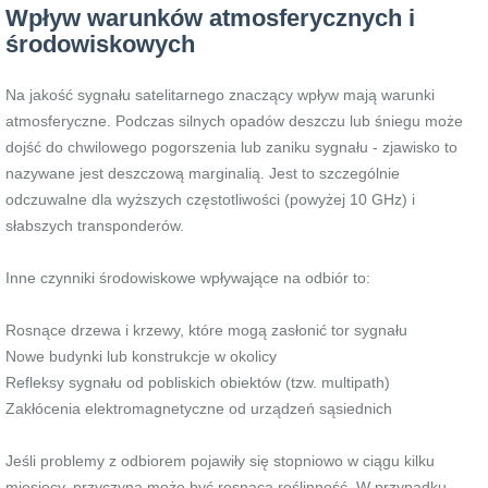
Wpływ warunków atmosferycznych i
środowiskowych
Na jakość sygnału satelitarnego znaczący wpływ mają warunki
atmosferyczne. Podczas silnych opadów deszczu lub śniegu może
dojść do chwilowego pogorszenia lub zaniku sygnału - zjawisko to
nazywane jest deszczową marginalią. Jest to szczególnie
odczuwalne dla wyższych częstotliwości (powyżej 10 GHz) i
słabszych transponderów.
Inne czynniki środowiskowe wpływające na odbiór to:
Rosnące drzewa i krzewy, które mogą zasłonić tor sygnału
Nowe budynki lub konstrukcje w okolicy
Refleksy sygnału od pobliskich obiektów (tzw. multipath)
Zakłócenia elektromagnetyczne od urządzeń sąsiednich
Jeśli problemy z odbiorem pojawiły się stopniowo w ciągu kilku
miesięcy, przyczyną może być rosnąca roślinność. W przypadku