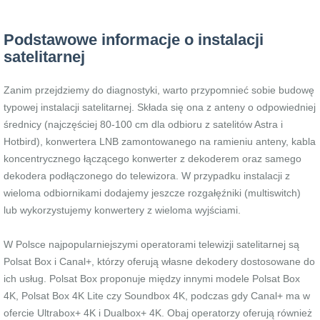
Podstawowe informacje o instalacji
satelitarnej
Zanim przejdziemy do diagnostyki, warto przypomnieć sobie budowę
typowej instalacji satelitarnej. Składa się ona z anteny o odpowiedniej
średnicy (najczęściej 80-100 cm dla odbioru z satelitów Astra i
Hotbird), konwertera LNB zamontowanego na ramieniu anteny, kabla
koncentrycznego łączącego konwerter z dekoderem oraz samego
dekodera podłączonego do telewizora. W przypadku instalacji z
wieloma odbiornikami dodajemy jeszcze rozgałęźniki (multiswitch)
lub wykorzystujemy konwertery z wieloma wyjściami.
W Polsce najpopularniejszymi operatorami telewizji satelitarnej są
Polsat Box i Canal+, którzy oferują własne dekodery dostosowane do
ich usług. Polsat Box proponuje między innymi modele Polsat Box
4K, Polsat Box 4K Lite czy Soundbox 4K, podczas gdy Canal+ ma w
ofercie Ultrabox+ 4K i Dualbox+ 4K. Obaj operatorzy oferują również