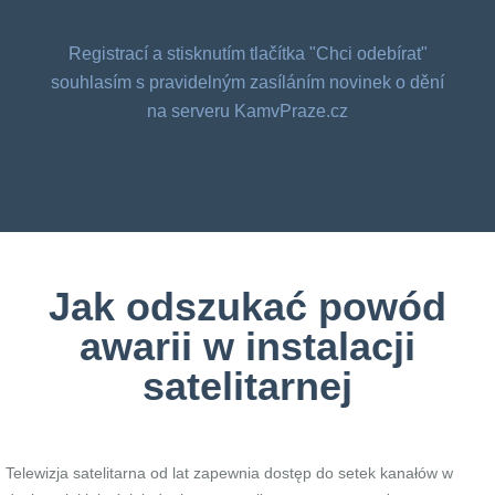
Registrací a stisknutím tlačítka "Chci odebírat"
souhlasím s pravidelným zasíláním novinek o dění
na serveru KamvPraze.cz
Jak odszukać powód
awarii w instalacji
satelitarnej
Telewizja satelitarna od lat zapewnia dostęp do setek kanałów w