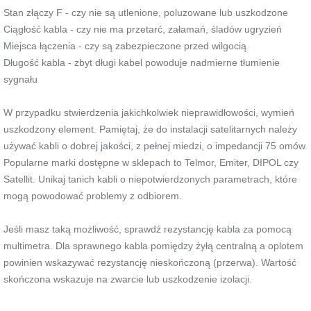
Stan złączy F - czy nie są utlenione, poluzowane lub uszkodzone
Ciągłość kabla - czy nie ma przetarć, załamań, śladów ugryzień
Miejsca łączenia - czy są zabezpieczone przed wilgocią
Długość kabla - zbyt długi kabel powoduje nadmierne tłumienie
sygnału
W przypadku stwierdzenia jakichkolwiek nieprawidłowości, wymień
uszkodzony element. Pamiętaj, że do instalacji satelitarnych należy
używać kabli o dobrej jakości, z pełnej miedzi, o impedancji 75 omów.
Popularne marki dostępne w sklepach to Telmor, Emiter, DIPOL czy
Satellit. Unikaj tanich kabli o niepotwierdzonych parametrach, które
mogą powodować problemy z odbiorem.
Jeśli masz taką możliwość, sprawdź rezystancję kabla za pomocą
multimetra. Dla sprawnego kabla pomiędzy żyłą centralną a oplotem
powinien wskazywać rezystancję nieskończoną (przerwa). Wartość
skończona wskazuje na zwarcie lub uszkodzenie izolacji.