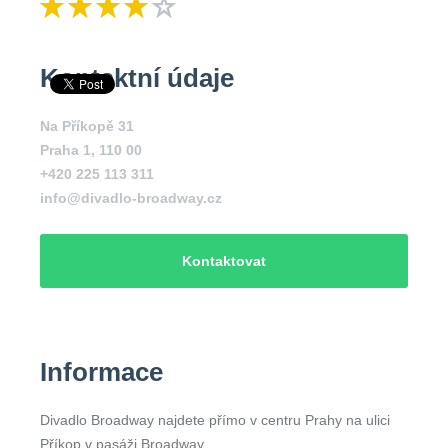
Kontaktní údaje
Na Příkopě 31
Praha 1
,
110 00
+420 225 113 311
info@divadlo-broadway.cz
Kontaktovat
Informace
Divadlo Broadway najdete přímo v centru Prahy na ulici
Příkop v pasáži Broadway.