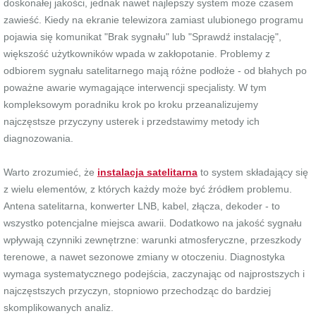
doskonałej jakości, jednak nawet najlepszy system może czasem
zawieść. Kiedy na ekranie telewizora zamiast ulubionego programu
pojawia się komunikat "Brak sygnału" lub "Sprawdź instalację",
większość użytkowników wpada w zakłopotanie. Problemy z
odbiorem sygnału satelitarnego mają różne podłoże - od błahych po
poważne awarie wymagające interwencji specjalisty. W tym
kompleksowym poradniku krok po kroku przeanalizujemy
najczęstsze przyczyny usterek i przedstawimy metody ich
diagnozowania.
Warto zrozumieć, że
instalacja satelitarna
to system składający się
z wielu elementów, z których każdy może być źródłem problemu.
Antena satelitarna, konwerter LNB, kabel, złącza, dekoder - to
wszystko potencjalne miejsca awarii. Dodatkowo na jakość sygnału
wpływają czynniki zewnętrzne: warunki atmosferyczne, przeszkody
terenowe, a nawet sezonowe zmiany w otoczeniu. Diagnostyka
wymaga systematycznego podejścia, zaczynając od najprostszych i
najczęstszych przyczyn, stopniowo przechodząc do bardziej
skomplikowanych analiz.