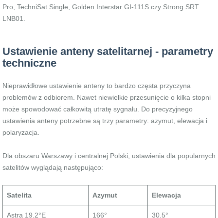
Pro, TechniSat Single, Golden Interstar GI-111S czy Strong SRT
LNB01.
Ustawienie anteny satelitarnej - parametry
techniczne
Nieprawidłowe ustawienie anteny to bardzo częsta przyczyna
problemów z odbiorem. Nawet niewielkie przesunięcie o kilka stopni
może spowodować całkowitą utratę sygnału. Do precyzyjnego
ustawienia anteny potrzebne są trzy parametry: azymut, elewacja i
polaryzacja.
Dla obszaru Warszawy i centralnej Polski, ustawienia dla popularnych
satelitów wyglądają następująco:
Satelita
Azymut
Elewacja
Astra 19.2°E
166°
30.5°