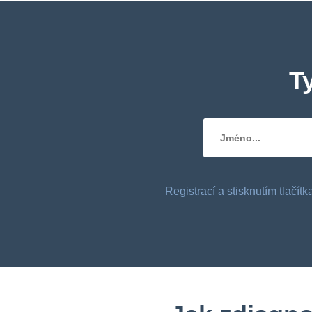
T
Registrací a stisknutím tlačí