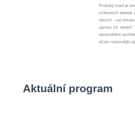
Pražský hrad je t
církevních staveb 
slozích - od románs
úpravy 14. století
slovinského archite
až po nejnovější úp
Aktuální program