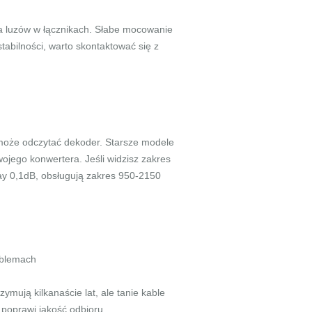
a luzów w łącznikach. Słabe mocowanie
tabilności, warto skontaktować się z
re może odczytać dekoder. Starsze modele
ojego konwertera. Jeśli widzisz zakres
y 0,1dB, obsługują zakres 950-2150
oblemach
ymują kilkanaście lat, ale tanie kable
 poprawi jakość odbioru.