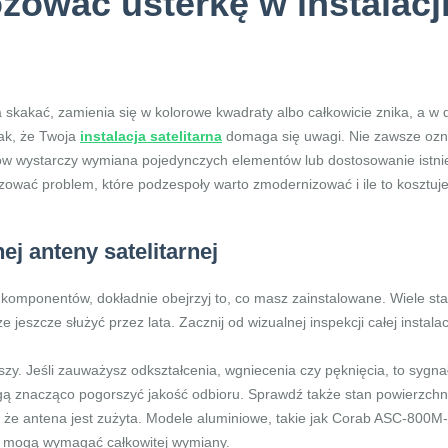
zować usterkę w instalacji 
na skakać, zamienia się w kolorowe kwadraty albo całkowicie znika, a 
nak, że Twoja
instalacja satelitarna
domaga się uwagi. Nie zawsze ozn
w wystarczy wymiana pojedynczych elementów lub dostosowanie istni
ozować problem, które podzespoły warto zmodernizować i ile to kosztuje
j anteny satelitarnej
omponentów, dokładnie obejrzyj to, co masz zainstalowane. Wiele sta
jeszcze służyć przez lata. Zacznij od wizualnej inspekcji całej instalacj
aszy. Jeśli zauważysz odkształcenia, wgniecenia czy pęknięcia, to sy
 znacząco pogorszyć jakość odbioru. Sprawdź także stan powierzchni: 
że antena jest zużyta. Modele aluminiowe, takie jak Corab ASC-800M-C
cji mogą wymagać całkowitej wymiany.