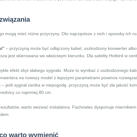
ozwiązania
go mogą mieć różne przyczyny. Oto najczęstsze z nich i sposoby ich ro
al”
– przyczyną może być odłączony kabel, uszkodzony konwerter albo
zasza jest skierowana we właściwym kierunku. Dla satelity Hotbird w ce
ykle efekt zbyt słabego sygnału. Może to wynikać z uszkodzonego kabla
onwertera na nowszy model z lepszymi parametrami powinna rozwiąza
u
– jeśli sygnał zanika w niepogodę, przyczyną może być zła jakość kon
średnicy co najmniej 80 cm.
rezultatów, warto wezwać instalatora. Fachowiec dysponuje miernikiem 
oblem.
– co warto wymienić