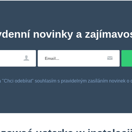
ydenní novinky a zajímavos
tka "Chci odebírat" souhlasím s pravidelným zasíláním novinek 