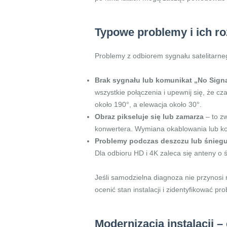
Typowe problemy i ich r
Problemy z odbiorem sygnału satelitarne
Brak sygnału lub komunikat „No Sign
wszystkie połączenia i upewnij się, że c
około 190°, a elewacja około 30°.
Obraz pikseluje się lub zamarza
– to zw
konwertera. Wymiana okablowania lub k
Problemy podczas deszczu lub śnieg
Dla odbioru HD i 4K zaleca się anteny o 
Jeśli samodzielna diagnoza nie przynosi 
ocenić stan instalacji i zidentyfikować pr
Modernizacja instalacji 