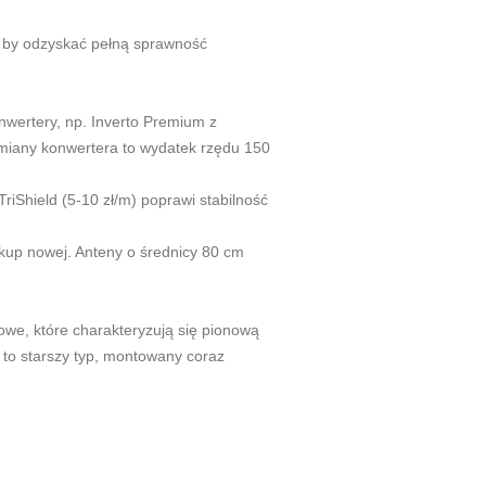
, by odzyskać pełną sprawność
nwertery, np. Inverto Premium z
ymiany konwertera to wydatek rzędu 150
riShield (5-10 zł/m) poprawi stabilność
akup nowej. Anteny o średnicy 80 cm
towe, które charakteryzują się pionową
 to starszy typ, montowany coraz