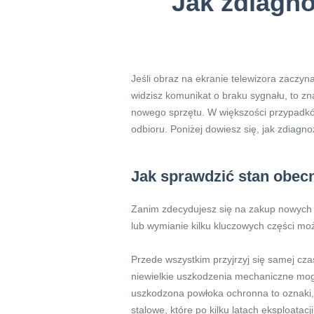
Jak zdiagno
Jeśli obraz na ekranie telewizora zaczy
widzisz komunikat o braku sygnału, to z
nowego sprzętu. W większości przypadkó
odbioru. Poniżej dowiesz się, jak zdiagn
Jak sprawdzić stan obecne
Zanim zdecydujesz się na zakup nowych k
lub wymianie kilku kluczowych części może 
Przede wszystkim przyjrzyj się samej cz
niewielkie uszkodzenia mechaniczne mogą
uszkodzona powłoka ochronna to oznaki, 
stalowe, które po kilku latach eksploata