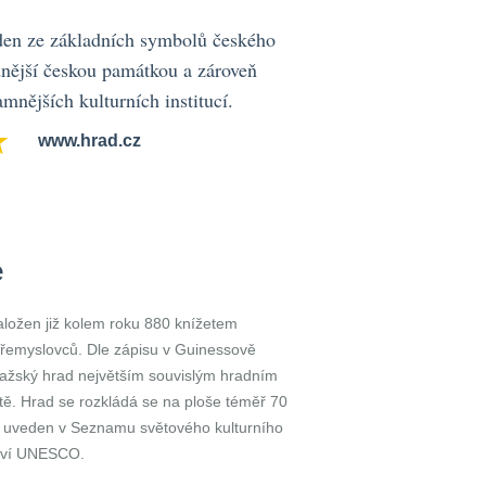
eden ze základních symbolů českého
adnější českou památkou a zároveň
mnějších kulturních institucí.
www.hrad.cz
e
aložen již kolem roku 880 knížetem
Přemyslovců. Dle zápisu v Guinessově
ražský hrad největším souvislým hradním
ě. Hrad se rozkládá se na ploše téměř 70
ž uveden v Seznamu světového kulturního
ctví UNESCO.