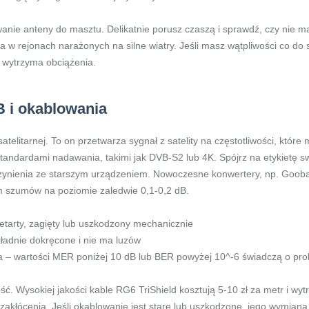
ie anteny do masztu. Delikatnie porusz czaszą i sprawdź, czy nie m
 w rejonach narażonych na silne wiatry. Jeśli masz wątpliwości co do s
a wytrzyma obciążenia.
 i okablowania
satelitarnej. To on przetwarza sygnał z satelity na częstotliwości, któ
tandardami nadawania, takimi jak DVB-S2 lub 4K. Spójrz na etykietę sw
zynienia ze starszym urządzeniem. Nowoczesne konwertery, np. Gooba
m szumów na poziomie zaledwie 0,1-0,2 dB.
etarty, zagięty lub uszkodzony mechanicznie
kładnie dokręcone i nie ma luzów
 – wartości MER poniżej 10 dB lub BER powyżej 10^-6 świadczą o pr
 Wysokiej jakości kable RG6 TriShield kosztują 5-10 zł za metr i wytrz
akłócenia. Jeśli okablowanie jest stare lub uszkodzone, jego wymiana