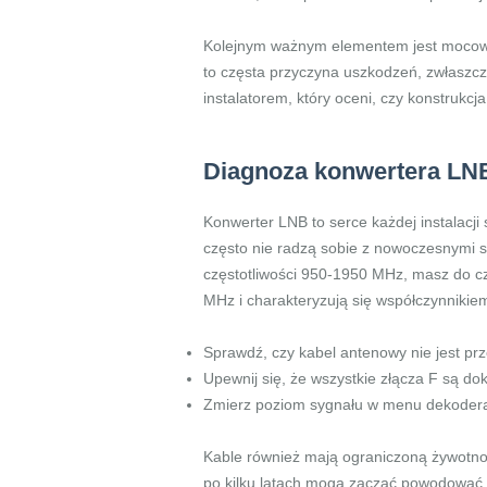
Kolejnym ważnym elementem jest mocowan
to częsta przyczyna uszkodzeń, zwłaszcza
instalatorem, który oceni, czy konstrukcj
Diagnoza konwertera LNB
Konwerter LNB to serce każdej instalacji 
często nie radzą sobie z nowoczesnymi s
częstotliwości 950-1950 MHz, masz do c
MHz i charakteryzują się współczynnikie
Sprawdź, czy kabel antenowy nie jest prz
Upewnij się, że wszystkie złącza F są do
Zmierz poziom sygnału w menu dekodera
Kable również mają ograniczoną żywotność.
po kilku latach mogą zacząć powodować z