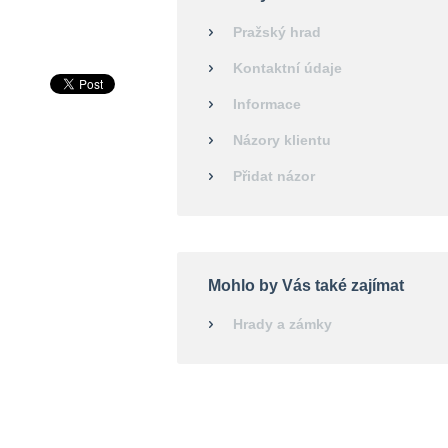
Pražský hrad
Kontaktní údaje
Informace
Názory klientu
Přidat názor
Mohlo by Vás také zajímat
Hrady a zámky