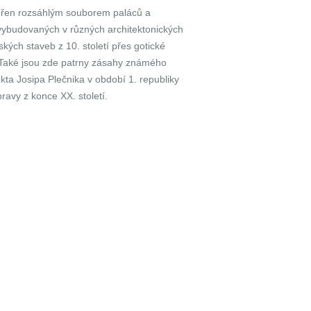
vořen rozsáhlým souborem paláců a
vybudovaných v různých architektonických
kých staveb z 10. století přes gotické
. Také jsou zde patrny zásahy známého
kta Josipa Plečnika v období 1. republiky
ravy z konce XX. století.