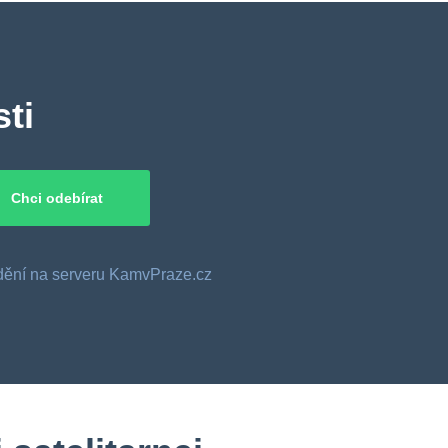
ti
o dění na serveru KamvPraze.cz