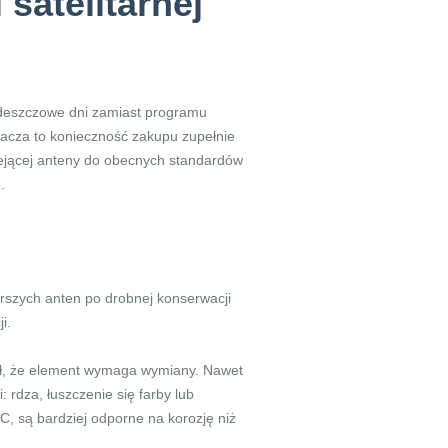
satelitarnej
w deszczowe dni zamiast programu
acza to konieczność zakupu zupełnie
ejącej anteny do obecnych standardów
.
rszych anten po drobnej konserwacji
i.
gnał, że element wymaga wymiany. Nawet
rdza, łuszczenie się farby lub
, są bardziej odporne na korozję niż