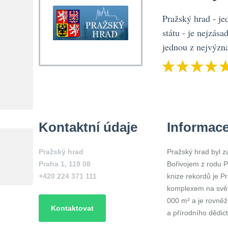
Pražský hrad - j
státu - je nejzás
jednou z nejvýzna
Kontaktní údaje
Informac
Pražský hrad
Pražský hrad byl z
Praha 1
,
119 08
Bořivojem z rodu 
+420 224 371 111
knize rekordů je P
komplexem na svět
000 m² a je rovně
Kontaktovat
a přírodního dědi