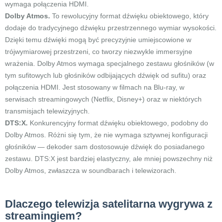
wymaga połączenia HDMI.
Dolby Atmos.
To rewolucyjny format dźwięku obiektowego, który
dodaje do tradycyjnego dźwięku przestrzennego wymiar wysokości.
Dzięki temu dźwięki mogą być precyzyjnie umiejscowione w
trójwymiarowej przestrzeni, co tworzy niezwykle immersyjne
wrażenia. Dolby Atmos wymaga specjalnego zestawu głośników (w
tym sufitowych lub głośników odbijających dźwięk od sufitu) oraz
połączenia HDMI. Jest stosowany w filmach na Blu-ray, w
serwisach streamingowych (Netflix, Disney+) oraz w niektórych
transmisjach telewizyjnych.
DTS:X.
Konkurencyjny format dźwięku obiektowego, podobny do
Dolby Atmos. Różni się tym, że nie wymaga sztywnej konfiguracji
głośników — dekoder sam dostosowuje dźwięk do posiadanego
zestawu. DTS:X jest bardziej elastyczny, ale mniej powszechny niż
Dolby Atmos, zwłaszcza w soundbarach i telewizorach.
Dlaczego telewizja satelitarna wygrywa z
streamingiem?