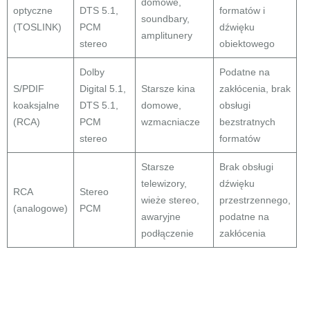
domowe,
optyczne
DTS 5.1,
formatów i
soundbary,
(TOSLINK)
PCM
dźwięku
amplitunery
stereo
obiektowego
Dolby
Podatne na
S/PDIF
Digital 5.1,
Starsze kina
zakłócenia, brak
koaksjalne
DTS 5.1,
domowe,
obsługi
(RCA)
PCM
wzmacniacze
bezstratnych
stereo
formatów
Starsze
Brak obsługi
telewizory,
dźwięku
RCA
Stereo
wieże stereo,
przestrzennego,
(analogowe)
PCM
awaryjne
podatne na
podłączenie
zakłócenia