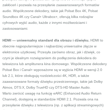
zakłóceń i pozwala na przesyłanie zaawansowanych formatów
audio. Współczesne dekodery, takie jak Polsat Box 4K, Polsat
Soundbox 4K czy Canal+ Ultrabox+, oferują kilka rodzajów
cyfrowych wyjść audio, każde z innymi możliwościami i
zastosowaniami.
HDMI — uniwersalny standard dla obrazu i dźwięku.
HDMI to
obecnie najpopularniejsze i najbardziej uniwersalne złącze w
elektronice użytkowej. Przesyła zarówno obraz, jak i dźwięk, co
czyni je idealnym rozwiązaniem do podłączenia dekodera do
telewizora lub amplitunera kina domowego. Współczesne dekodery
Polsat Box i Canal+ wyposażone są w wyjścia HDMI w wersji 2.0
lub 2.1, które obsługują rozdzielczości 4K, HDR, a także
zaawansowane formaty dźwięku przestrzennego, takie jak Dolby
Atmos, DTS:X, Dolby TrueHD czy DTS-HD Master Audio.
Warto zwrócić uwagę na funkcję eARC (Enhanced Audio Return
Channel), dostępną w standardzie HDMI 2.1. Pozwala ona na
przesyłanie dźwięku z telewizora (np. z aplikacji streamingowych)