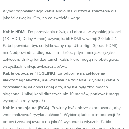
Wybór odpowiedniego kabla audio ma kluczowe znaczenie dla
jakości dźwięku. Oto, na co zwrócić uwagę:
Kable HDMI.
Do przesyłania dźwięku i obrazu w wysokiej jakości
(4K, HDR, Dolby Atmos) używaj kabli HDMI w wersji 2.0 lub 2.1.
Kabel powinien być certyfikowany (np. Ultra High Speed HDMI) i
mieć odpowiednią długość — im krótszy, tym mniejsze ryzyko
zakłóceń. Unikaj bardzo tanich kabli, które mogą nie obsługiwać
wszystkich funkcji, zwłaszcza eARC.
Kable optyczne (TOSLINK).
Są odporne na zakłócenia
elektromagnetyczne, ale wrażliwe na zginanie. Wybieraj kable o
odpowiedniej długości i dbaj o to, aby nie były zbyt mocno
skręcone. Unikaj kabli dłuższych niż 10 metrów, ponieważ mogą
wystąpić straty sygnału.
Kable koaksjalne (RCA).
Powinny być dobrze ekranowane, aby
zminimalizować ryzyko zakłóceń. Wybieraj kable o impedancji 75
omów i zwracaj uwagę na jakość wykonania wtyczek. Kable
koaksjalne są bardziej wytrzymałe niż optyczne, ale mniej odporne