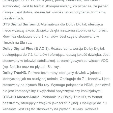
Obsługuje do 5.1 kanałów (lewy, prawy, centralny, dwa tylne i
subwoofer). Jest to format skompresowany, co oznacza, że jakość
dźwięku jest dobra, ale nie tak wysoka jak w przypadku formatów
bezstratnych.
DTS Digital Surround.
Alternatywa dla Dolby Digital, oferująca
nieco wyższą jakość dźwięku dzięki niższemu stopniowi kompresji.
Również obsługuje do 5.1 kanałów. Jest często stosowany w
filmach na Blu-ray.
Dolby Digital Plus (E-AC-3).
Rozszerzona wersja Dolby Digital,
obsługująca do 7.1 kanałów i oferująca lepszą jakość dźwięku. Jest
stosowany w telewizji satelitarnej, streamingowych serwisach VOD
(np. Netflix) oraz na płytach Blu-ray.
Dolby TrueHD.
Format bezstratny, oferujący dźwięk w jakości
identycznej jak na studyjnej taśmie. Obsługuje do 7.1 kanałów i jest
stosowany na płytach Blu-ray. Wymaga połączenia HDMI, ponieważ
nie jest kompatybilny z wyjściami optycznymi czy koaksjalnymi.
DTS-HD Master Audio.
Podobnie jak Dolby TrueHD, to format
bezstratny, oferujący dźwięk w jakości studyjnej. Obsługuje do 7.1
kanałów i jest często stosowany na płytach Blu-ray. Również