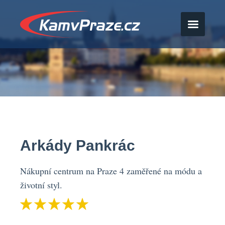
Arkády Pankrác
Nákupní centrum na Praze 4 zaměřené na módu a
životní styl.