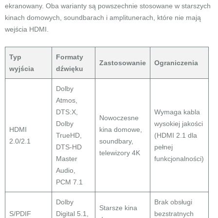
ekranowany. Oba warianty są powszechnie stosowane w starszych
kinach domowych, soundbarach i amplitunerach, które nie mają
wejścia HDMI.
Typ
Formaty
Zastosowanie
Ograniczenia
wyjścia
dźwięku
Dolby
Atmos,
DTS:X,
Wymaga kabla
Nowoczesne
Dolby
wysokiej jakości
HDMI
kina domowe,
TrueHD,
(HDMI 2.1 dla
2.0/2.1
soundbary,
DTS-HD
pełnej
telewizory 4K
Master
funkcjonalności)
Audio,
PCM 7.1
Dolby
Brak obsługi
Starsze kina
S/PDIF
Digital 5.1,
bezstratnych