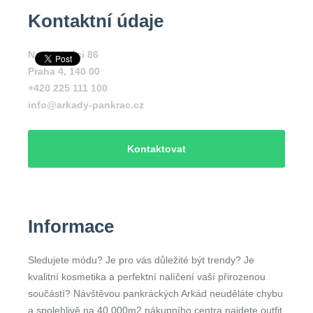
Kontaktní údaje
Na Pankráci 86
Praha 4
,
140 00
+420 225 111 100
info@arkady-pankrac.cz
Kontaktovat
Informace
Sledujete módu? Je pro vás důležité být trendy? Je
kvalitní kosmetika a perfektní nalíčení vaší přirozenou
součástí? Návštěvou pankráckých Arkád neuděláte chybu
a spolehlivě na 40 000m2 nákupního centra najdete outfit,