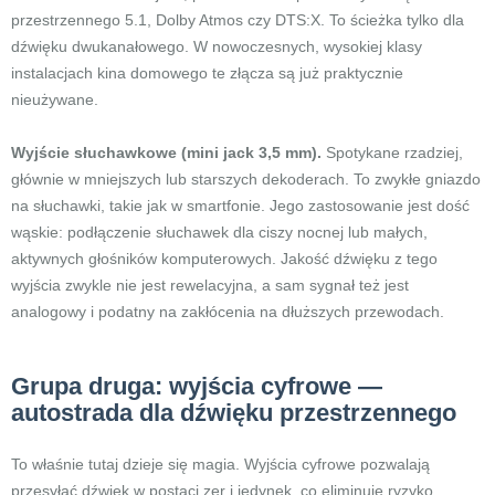
przestrzennego 5.1, Dolby Atmos czy DTS:X. To ścieżka tylko dla
dźwięku dwukanałowego. W nowoczesnych, wysokiej klasy
instalacjach kina domowego te złącza są już praktycznie
nieużywane.
Wyjście słuchawkowe (mini jack 3,5 mm).
Spotykane rzadziej,
głównie w mniejszych lub starszych dekoderach. To zwykłe gniazdo
na słuchawki, takie jak w smartfonie. Jego zastosowanie jest dość
wąskie: podłączenie słuchawek dla ciszy nocnej lub małych,
aktywnych głośników komputerowych. Jakość dźwięku z tego
wyjścia zwykle nie jest rewelacyjna, a sam sygnał też jest
analogowy i podatny na zakłócenia na dłuższych przewodach.
Grupa druga: wyjścia cyfrowe —
autostrada dla dźwięku przestrzennego
To właśnie tutaj dzieje się magia. Wyjścia cyfrowe pozwalają
przesyłać dźwięk w postaci zer i jedynek, co eliminuje ryzyko