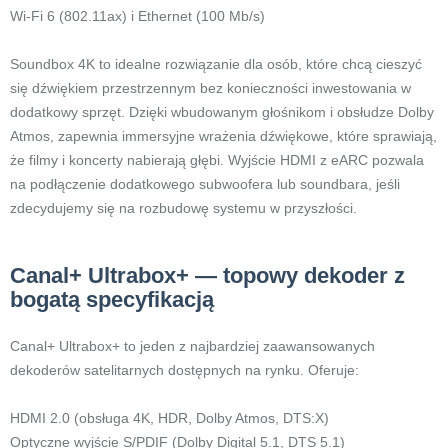
Wi-Fi 6 (802.11ax) i Ethernet (100 Mb/s)
Soundbox 4K to idealne rozwiązanie dla osób, które chcą cieszyć
się dźwiękiem przestrzennym bez konieczności inwestowania w
dodatkowy sprzęt. Dzięki wbudowanym głośnikom i obsłudze Dolby
Atmos, zapewnia immersyjne wrażenia dźwiękowe, które sprawiają,
że filmy i koncerty nabierają głębi. Wyjście HDMI z eARC pozwala
na podłączenie dodatkowego subwoofera lub soundbara, jeśli
zdecydujemy się na rozbudowę systemu w przyszłości.
Canal+ Ultrabox+ — topowy dekoder z
bogatą specyfikacją
Canal+ Ultrabox+ to jeden z najbardziej zaawansowanych
dekoderów satelitarnych dostępnych na rynku. Oferuje:
HDMI 2.0 (obsługa 4K, HDR, Dolby Atmos, DTS:X)
Optyczne wyjście S/PDIF (Dolby Digital 5.1, DTS 5.1)