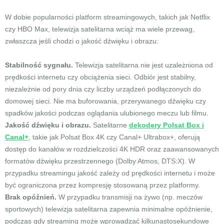
W dobie popularności platform streamingowych, takich jak Netflix
czy HBO Max, telewizja satelitarna wciąż ma wiele przewag,
zwłaszcza jeśli chodzi o jakość dźwięku i obrazu:
Stabilność sygnału.
Telewizja satelitarna nie jest uzależniona od
prędkości internetu czy obciążenia sieci. Odbiór jest stabilny,
niezależnie od pory dnia czy liczby urządzeń podłączonych do
domowej sieci. Nie ma buforowania, przerywanego dźwięku czy
spadków jakości podczas oglądania ulubionego meczu lub filmu.
Jakość dźwięku i obrazu.
Satelitarne
dekodery Polsat Box i
Canal+
, takie jak Polsat Box 4K czy Canal+ Ultrabox+, oferują
dostęp do kanałów w rozdzielczości 4K HDR oraz zaawansowanych
formatów dźwięku przestrzennego (Dolby Atmos, DTS:X). W
przypadku streamingu jakość zależy od prędkości internetu i może
być ograniczona przez kompresję stosowaną przez platformy.
Brak opóźnień.
W przypadku transmisji na żywo (np. meczów
sportowych) telewizja satelitarna zapewnia minimalne opóźnienie,
podczas gdy streaming może wprowadzać kilkunastosekundowe