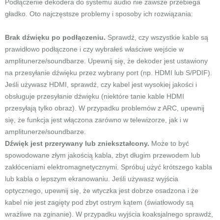
Podłączenie dekodera do systemu audio nie zawsze przebiega
gładko. Oto najczęstsze problemy i sposoby ich rozwiązania:
Brak dźwięku po podłączeniu.
Sprawdź, czy wszystkie kable są
prawidłowo podłączone i czy wybrałeś właściwe wejście w
amplitunerze/soundbarze. Upewnij się, że dekoder jest ustawiony
na przesyłanie dźwięku przez wybrany port (np. HDMI lub S/PDIF).
Jeśli używasz HDMI, sprawdź, czy kabel jest wysokiej jakości i
obsługuje przesyłanie dźwięku (niektóre tanie kable HDMI
przesyłają tylko obraz). W przypadku problemów z ARC, upewnij
się, że funkcja jest włączona zarówno w telewizorze, jak i w
amplitunerze/soundbarze.
Dźwięk jest przerywany lub zniekształcony.
Może to być
spowodowane złym jakością kabla, zbyt długim przewodem lub
zakłóceniami elektromagnetycznymi. Spróbuj użyć krótszego kabla
lub kabla o lepszym ekranowaniu. Jeśli używasz wyjścia
optycznego, upewnij się, że wtyczka jest dobrze osadzona i że
kabel nie jest zagięty pod zbyt ostrym kątem (światłowody są
wrażliwe na zginanie). W przypadku wyjścia koaksjalnego sprawdź,