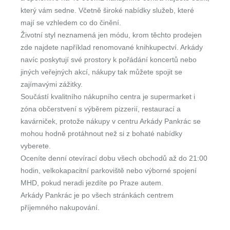
který vám sedne. Včetně široké nabídky služeb, které
mají se vzhledem co do činění.
Životní styl neznamená jen módu, krom těchto prodejen
zde najdete například renomované knihkupectví. Arkády
navíc poskytují své prostory k pořádání koncertů nebo
jiných veřejných akcí, nákupy tak můžete spojit se
zajímavými zážitky.
Součástí kvalitního nákupního centra je supermarket i
zóna občerstvení s výběrem pizzerií, restaurací a
kavárniček, protože nákupy v centru Arkády Pankrác se
mohou hodně protáhnout než si z bohaté nabídky
vyberete.
Oceníte denní otevírací dobu všech obchodů až do 21:00
hodin, velkokapacitní parkoviště nebo výborné spojení
MHD, pokud neradi jezdíte po Praze autem.
Arkády Pankrác je po všech stránkách centrem
příjemného nakupování.