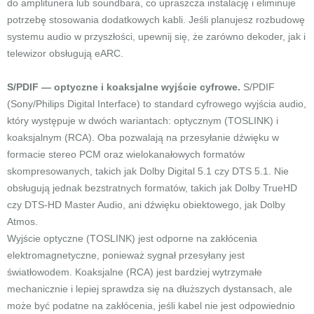
do amplitunera lub soundbara, co upraszcza instalację i eliminuje
potrzebę stosowania dodatkowych kabli. Jeśli planujesz rozbudowę
systemu audio w przyszłości, upewnij się, że zarówno dekoder, jak i
telewizor obsługują eARC.
S/PDIF — optyczne i koaksjalne wyjście cyfrowe.
S/PDIF
(Sony/Philips Digital Interface) to standard cyfrowego wyjścia audio,
który występuje w dwóch wariantach: optycznym (TOSLINK) i
koaksjalnym (RCA). Oba pozwalają na przesyłanie dźwięku w
formacie stereo PCM oraz wielokanałowych formatów
skompresowanych, takich jak Dolby Digital 5.1 czy DTS 5.1. Nie
obsługują jednak bezstratnych formatów, takich jak Dolby TrueHD
czy DTS-HD Master Audio, ani dźwięku obiektowego, jak Dolby
Atmos.
Wyjście optyczne (TOSLINK) jest odporne na zakłócenia
elektromagnetyczne, ponieważ sygnał przesyłany jest
światłowodem. Koaksjalne (RCA) jest bardziej wytrzymałe
mechanicznie i lepiej sprawdza się na dłuższych dystansach, ale
może być podatne na zakłócenia, jeśli kabel nie jest odpowiednio