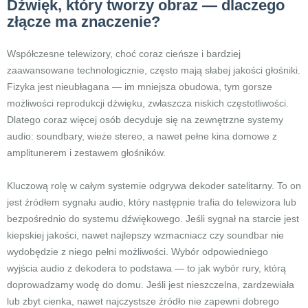
Dźwięk, który tworzy obraz — dlaczego
złącze ma znaczenie?
Współczesne telewizory, choć coraz cieńsze i bardziej
zaawansowane technologicznie, często mają słabej jakości głośniki.
Fizyka jest nieubłagana — im mniejsza obudowa, tym gorsze
możliwości reprodukcji dźwięku, zwłaszcza niskich częstotliwości.
Dlatego coraz więcej osób decyduje się na zewnętrzne systemy
audio: soundbary, wieże stereo, a nawet pełne kina domowe z
amplitunerem i zestawem głośników.
Kluczową rolę w całym systemie odgrywa dekoder satelitarny. To on
jest źródłem sygnału audio, który następnie trafia do telewizora lub
bezpośrednio do systemu dźwiękowego. Jeśli sygnał na starcie jest
kiepskiej jakości, nawet najlepszy wzmacniacz czy soundbar nie
wydobędzie z niego pełni możliwości. Wybór odpowiedniego
wyjścia audio z dekodera to podstawa — to jak wybór rury, którą
doprowadzamy wodę do domu. Jeśli jest nieszczelna, zardzewiała
lub zbyt cienka, nawet najczystsze źródło nie zapewni dobrego