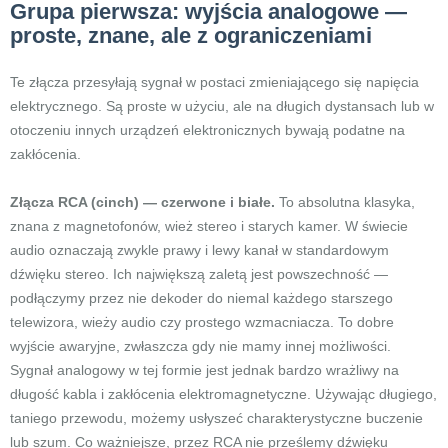
Grupa pierwsza: wyjścia analogowe —
proste, znane, ale z ograniczeniami
Te złącza przesyłają sygnał w postaci zmieniającego się napięcia
elektrycznego. Są proste w użyciu, ale na długich dystansach lub w
otoczeniu innych urządzeń elektronicznych bywają podatne na
zakłócenia.
Złącza RCA (cinch) — czerwone i białe.
To absolutna klasyka,
znana z magnetofonów, wież stereo i starych kamer. W świecie
audio oznaczają zwykle prawy i lewy kanał w standardowym
dźwięku stereo. Ich największą zaletą jest powszechność —
podłączymy przez nie dekoder do niemal każdego starszego
telewizora, wieży audio czy prostego wzmacniacza. To dobre
wyjście awaryjne, zwłaszcza gdy nie mamy innej możliwości.
Sygnał analogowy w tej formie jest jednak bardzo wrażliwy na
długość kabla i zakłócenia elektromagnetyczne. Używając długiego,
taniego przewodu, możemy usłyszeć charakterystyczne buczenie
lub szum. Co ważniejsze, przez RCA nie prześlemy dźwięku