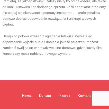
Pamiętaj, że jakość dźwięku zależy nie tylko od dekodera, ale także
od kabli, ustawień i posiadanego sprzętu. Jeśli napotkasz problemy,
nie wahaj się skorzystać z pomocy instalatora — profesjonalista
pomoże dobrać odpowiednie rozwiązania i uniknąć typowych
błędów.
Dźwięk to połowa wrażeń z oglądania telewizji. Wybierając
odpowiednie wyjście audio i dbając o jakość połączeń, możesz
zamienić swój salon w prawdziwe kino domowe, gdzie każdy film,
koncert czy mecz nabierze nowego wymiaru.
Home
Kultura
Inzerce
Kontakt