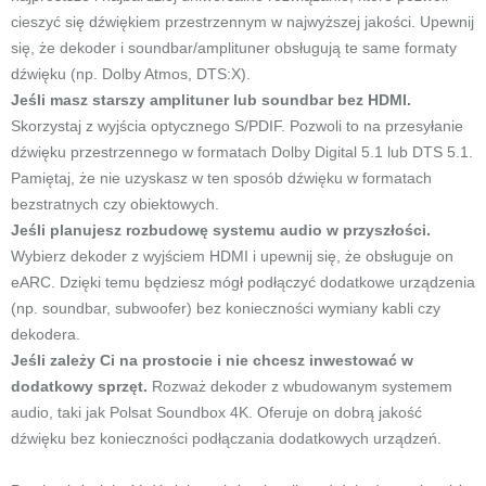
cieszyć się dźwiękiem przestrzennym w najwyższej jakości. Upewnij
się, że dekoder i soundbar/amplituner obsługują te same formaty
dźwięku (np. Dolby Atmos, DTS:X).
Jeśli masz starszy amplituner lub soundbar bez HDMI.
Skorzystaj z wyjścia optycznego S/PDIF. Pozwoli to na przesyłanie
dźwięku przestrzennego w formatach Dolby Digital 5.1 lub DTS 5.1.
Pamiętaj, że nie uzyskasz w ten sposób dźwięku w formatach
bezstratnych czy obiektowych.
Jeśli planujesz rozbudowę systemu audio w przyszłości.
Wybierz dekoder z wyjściem HDMI i upewnij się, że obsługuje on
eARC. Dzięki temu będziesz mógł podłączyć dodatkowe urządzenia
(np. soundbar, subwoofer) bez konieczności wymiany kabli czy
dekodera.
Jeśli zależy Ci na prostocie i nie chcesz inwestować w
dodatkowy sprzęt.
Rozważ dekoder z wbudowanym systemem
audio, taki jak Polsat Soundbox 4K. Oferuje on dobrą jakość
dźwięku bez konieczności podłączania dodatkowych urządzeń.