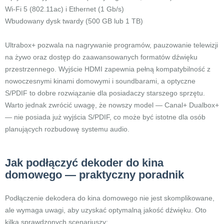
Wi-Fi 5 (802.11ac) i Ethernet (1 Gb/s)
Wbudowany dysk twardy (500 GB lub 1 TB)
Ultrabox+ pozwala na nagrywanie programów, pauzowanie telewizji
na żywo oraz dostęp do zaawansowanych formatów dźwięku
przestrzennego. Wyjście HDMI zapewnia pełną kompatybilność z
nowoczesnymi kinami domowymi i soundbarami, a optyczne
S/PDIF to dobre rozwiązanie dla posiadaczy starszego sprzętu.
Warto jednak zwrócić uwagę, że nowszy model — Canal+ Dualbox+
— nie posiada już wyjścia S/PDIF, co może być istotne dla osób
planujących rozbudowę systemu audio.
Jak podłączyć dekoder do kina
domowego — praktyczny poradnik
Podłączenie dekodera do kina domowego nie jest skomplikowane,
ale wymaga uwagi, aby uzyskać optymalną jakość dźwięku. Oto
kilka sprawdzonych scenariuszy: