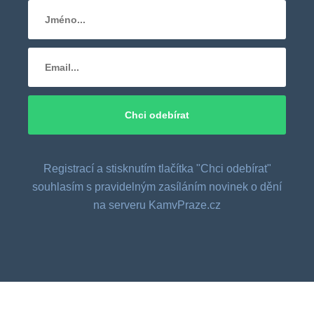
Registrací a stisknutím tlačítka "Chci odebírat"
souhlasím s pravidelným zasíláním novinek o dění
na serveru KamvPraze.cz