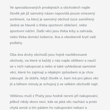
Ve specializovaných prodejnách a obchodech najde
člověk jak již samotný název napovídá pouze omezený
sortiment, na který je samotný obchod úzce zaměřený.
Jedná se hlavně o třeba sportovní oblečení, nebo
sportovní náčiní. Další věci jsou třeba krby a zahrada,
nebo třeba domácí koberce, lina a všeobecně krytí vaši
podlahy.
Oba dva druhy obchodů jsou hojně navštěvované
obchody, na které si každý z nás najde oblíbení a naučí
se v nich nakupovat a nebo si také vyhledávat samotné
věci, které ho zajímají a nějakým způsobem si je chce
zakoupit. Je dobře, když člověk ví, kam má pro jakou věc
jít a během minuty je schopný ji ve velkém obchodě najít.
Většinou muži z Prahy jsou hodně nervní při nakupování,
jelikož nikdy skoro neví, kde se jaká věc nachází a proto
chytá amok a tím pádem ho nakupování nebaví a