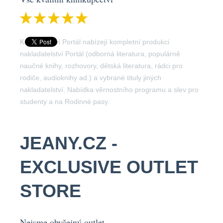
Knihkupectví Portál nabízejí kompletní produkci
nakladatelství Portál (odborná literatura, populárně
naučné knihy, rozhovory, dětská literatura, rádci pro
rodiče, audioknihy ad.) a vybrané tituly jiných
nakladatelství. Nabídka věrnostního programu a slev pro
studenty a na Rodinné pasy.
JEANY.CZ -
EXCLUSIVE OUTLET
STORE
Nejsme obyčejný outlet