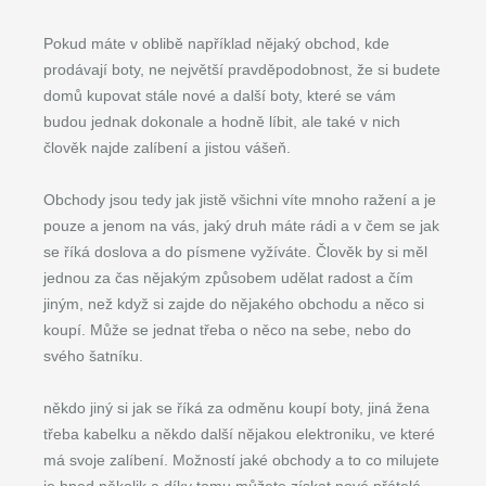
Pokud máte v oblibě například nějaký obchod, kde
prodávají boty, ne největší pravděpodobnost, že si budete
domů kupovat stále nové a další boty, které se vám
budou jednak dokonale a hodně líbit, ale také v nich
člověk najde zalíbení a jistou vášeň.
Obchody jsou tedy jak jistě všichni víte mnoho ražení a je
pouze a jenom na vás, jaký druh máte rádi a v čem se jak
se říká doslova a do písmene vyžíváte. Člověk by si měl
jednou za čas nějakým způsobem udělat radost a čím
jiným, než když si zajde do nějakého obchodu a něco si
koupí. Může se jednat třeba o něco na sebe, nebo do
svého šatníku.
někdo jiný si jak se říká za odměnu koupí boty, jiná žena
třeba kabelku a někdo další nějakou elektroniku, ve které
má svoje zalíbení. Možností jaké obchody a to co milujete