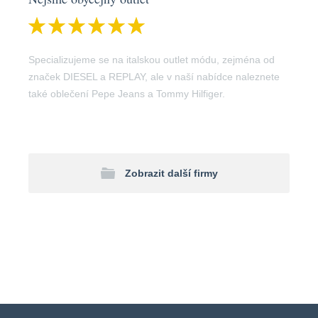
Specializujeme se na italskou outlet módu, zejména od
značek DIESEL a REPLAY, ale v naší nabídce naleznete
také oblečení Pepe Jeans a Tommy Hilfiger.
Zobrazit další firmy