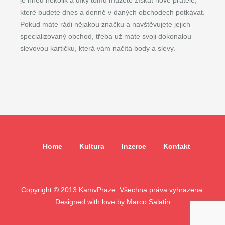
je hned několik a díky tomu můžete získat nové přátelé,
které budete dnes a denně v daných obchodech potkávat.
Pokud máte rádi nějakou značku a navštěvujete jejich
specializovaný obchod, třeba už máte svoji dokonalou
slevovou kartičku, která vám načítá body a slevy.
Home
Kultura
Inzerce
Kontakt
Copyright © 2013 KamvPraze. Všechna práva vyhrazena.
Designed with love by
Marco Salatin