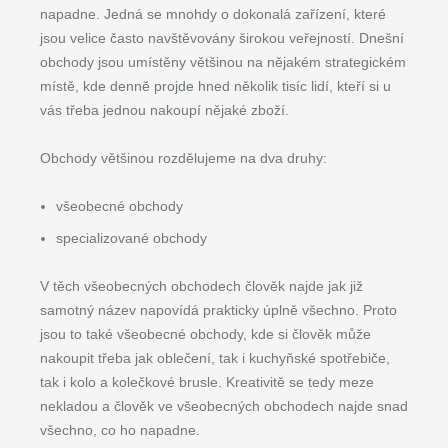
napadne. Jedná se mnohdy o dokonalá zařízení, které
jsou velice často navštěvovány širokou veřejností. Dnešní
obchody jsou umístěny většinou na nějakém strategickém
místě, kde denně projde hned několik tisíc lidí, kteří si u
vás třeba jednou nakoupí nějaké zboží.
Obchody většinou rozdělujeme na dva druhy:
všeobecné obchody
specializované obchody
V těch všeobecných obchodech člověk najde jak již
samotný název napovídá prakticky úplně všechno. Proto
jsou to také všeobecné obchody, kde si člověk může
nakoupit třeba jak oblečení, tak i kuchyňské spotřebiče,
tak i kolo a kolečkové brusle. Kreativitě se tedy meze
nekladou a člověk ve všeobecných obchodech najde snad
všechno, co ho napadne.