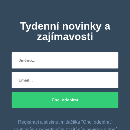
Tydenní novinky a
zajímavosti
Registrací a stisknutím tlačítka "Chci odebírat"
souhlasím s pravidelným zasíláním novinek o dění