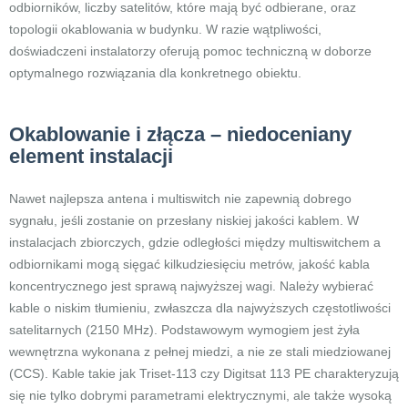
odbiorników, liczby satelitów, które mają być odbierane, oraz
topologii okablowania w budynku. W razie wątpliwości,
doświadczeni instalatorzy oferują pomoc techniczną w doborze
optymalnego rozwiązania dla konkretnego obiektu.
Okablowanie i złącza – niedoceniany
element instalacji
Nawet najlepsza antena i multiswitch nie zapewnią dobrego
sygnału, jeśli zostanie on przesłany niskiej jakości kablem. W
instalacjach zbiorczych, gdzie odległości między multiswitchem a
odbiornikami mogą sięgać kilkudziesięciu metrów, jakość kabla
koncentrycznego jest sprawą najwyższej wagi. Należy wybierać
kable o niskim tłumieniu, zwłaszcza dla najwyższych częstotliwości
satelitarnych (2150 MHz). Podstawowym wymogiem jest żyła
wewnętrzna wykonana z pełnej miedzi, a nie ze stali miedziowanej
(CCS). Kable takie jak Triset-113 czy Digitsat 113 PE charakteryzują
się nie tylko dobrymi parametrami elektrycznymi, ale także wysoką