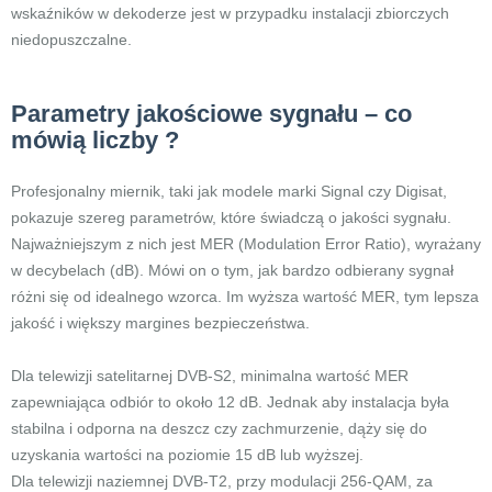
wskaźników w dekoderze jest w przypadku instalacji zbiorczych
niedopuszczalne.
Parametry jakościowe sygnału – co
mówią liczby ?
Profesjonalny miernik, taki jak modele marki Signal czy Digisat,
pokazuje szereg parametrów, które świadczą o jakości sygnału.
Najważniejszym z nich jest MER (Modulation Error Ratio), wyrażany
w decybelach (dB). Mówi on o tym, jak bardzo odbierany sygnał
różni się od idealnego wzorca. Im wyższa wartość MER, tym lepsza
jakość i większy margines bezpieczeństwa.
Dla telewizji satelitarnej DVB-S2, minimalna wartość MER
zapewniająca odbiór to około 12 dB. Jednak aby instalacja była
stabilna i odporna na deszcz czy zachmurzenie, dąży się do
uzyskania wartości na poziomie 15 dB lub wyższej.
Dla telewizji naziemnej DVB-T2, przy modulacji 256-QAM, za