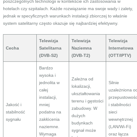
poszczególnych technologii w kontekście ich zastosowania w
hotelach czy szpitalach. Każde rozwiązanie ma swoje wady i zalety,
jednak w specyficznych warunkach instalacji zbiorczej to właśnie
system satelitarny często okazuje się najbardziej efektywny.
Telewizja
Telewizja
Telewizja
Cecha
Satelitarna
Naziemna
Internetowa
(DVB-S2)
(DVB-T2)
(OTT/IPTV)
Bardzo
wysoka i
Zależna od
jednolita w
Silnie
lokalizacji,
całej
uzależniona o
ukształtowania
instalacji,
przepustowośc
terenu i gęstości
Jakość i
mniej
i stabilności
zabudowy. W
stabilność
podatna na
sieci
dużych
sygnału
zakłócenia
wewnętrznej
budynkach
naziemne.
(LAN/Wi-Fi)
sygnał może
Wymaga
oraz łącza