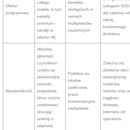
całego
kanałów
Oferta
usługami VOD
świata, w tym
dostępnych w
programowa
ale zależna od
pakiety
ramach
oferty
premium i
multipleksów
konkretnego
kanały w
naziemnych.
dostawcy.
jakości 4K.
Wysoka,
głównym
czynnikiem
Zależna od
ryzyka są
działania sieci
Podatna na
ekstremalne
wewnętrznej,
lokalne
warunki
routerów,
zakłócenia,
Niezawodność
pogodowe,
switchy oraz o
prace
które można
ciągłości
konserwacyjne
zniwelować,
dostawy
nadajników.
stosując
internetu od
antenę o
operatora.
większej