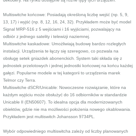
dekodery. Na rynku dostępne są różne typy tych urządzeń:
Multiswitche końcowe: Posiadają określoną liczbę wejść (np. 5, 9,
13, 17) i wyjść (np. 8, 12, 16, 24, 32). Przykładem może być model
Signal MRP-516 z 5 wejściami i 16 wyjściami, pozwalający na
odbiór z jednego satelity i telewizji naziemnej.
Multiswitche kaskadowe: Umożliwiają budowę bardzo rozległych
instalacji. Urządzenia te łączy się szeregowo, co pozwala na
obsługę setek gniazdek abonenckich. System taki składa się z
jednostek przelotowych i jednej jednostki końcowej na końcu każdej
gałęzi. Popularne modele w tej kategorii to urządzenia marek
Telmor czy Terra.
Multiswitche dSCR/Unicable: Nowoczesne rozwiązanie, które na
każdym wyjściu może obsłużyć do 16 odbiorników w standardzie
Unicable II (EN50607). To idealna opcja dla modernizowanych
obiektów, gdzie nie ma możliwości położenia nowego okablowania.
Przykładem jest multiswitch Johansson 9734PL.
Wybór odpowiedniego multiswitcha zależy od liczby planowanych