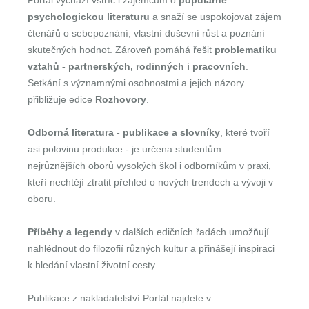
Portál vychází vstříc i zájemcům o
populárně
psychologickou literaturu
a snaží se uspokojovat zájem
čtenářů o sebepoznání, vlastní duševní růst a poznání
skutečných hodnot. Zároveň pomáhá řešit
problematiku
vztahů - partnerských, rodinných i pracovních
.
Setkání s významnými osobnostmi a jejich názory
přibližuje edice
Rozhovory
.
Odborná literatura - publikace a slovníky
, které tvoří
asi polovinu produkce - je určena studentům
nejrůznějších oborů vysokých škol i odborníkům v praxi,
kteří nechtějí ztratit přehled o nových trendech a vývoji v
oboru.
Příběhy a legendy
v dalších edičních řadách umožňují
nahlédnout do filozofií různých kultur a přinášejí inspiraci
k hledání vlastní životní cesty.
Publikace z nakladatelství Portál najdete v