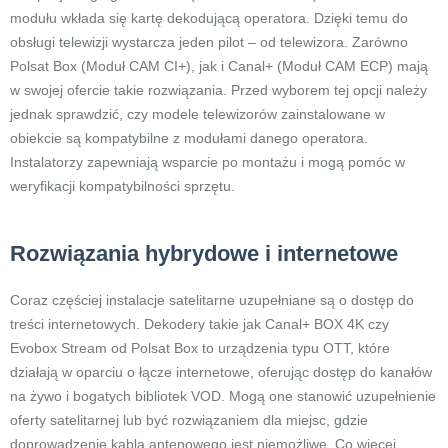
modułu wkłada się kartę dekodującą operatora. Dzięki temu do
obsługi telewizji wystarcza jeden pilot – od telewizora. Zarówno
Polsat Box (Moduł CAM CI+), jak i Canal+ (Moduł CAM ECP) mają
w swojej ofercie takie rozwiązania. Przed wyborem tej opcji należy
jednak sprawdzić, czy modele telewizorów zainstalowane w
obiekcie są kompatybilne z modułami danego operatora.
Instalatorzy zapewniają wsparcie po montażu i mogą pomóc w
weryfikacji kompatybilności sprzętu.
Rozwiązania hybrydowe i internetowe
Coraz częściej instalacje satelitarne uzupełniane są o dostęp do
treści internetowych. Dekodery takie jak Canal+ BOX 4K czy
Evobox Stream od Polsat Box to urządzenia typu OTT, które
działają w oparciu o łącze internetowe, oferując dostęp do kanałów
na żywo i bogatych bibliotek VOD. Mogą one stanowić uzupełnienie
oferty satelitarnej lub być rozwiązaniem dla miejsc, gdzie
doprowadzenie kabla antenowego jest niemożliwe. Co więcej,