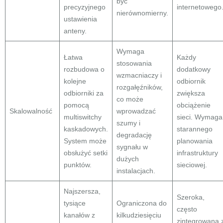
być
precyzyjnego
internetowego
nierównomierny.
ustawienia
anteny.
Wymaga
Łatwa
Każdy
stosowania
rozbudowa o
dodatkowy
wzmacniaczy i
kolejne
odbiornik
rozgałęźników,
odbiorniki za
zwiększa
co może
pomocą
obciążenie
Skalowalność
wprowadzać
multiswitchy
sieci. Wymaga
szumy i
kaskadowych.
starannego
degradację
System może
planowania
sygnału w
obsłużyć setki
infrastruktury
dużych
punktów.
sieciowej.
instalacjach.
Najszersza,
Szeroka,
tysiące
Ograniczona do
często
kanałów z
kilkudziesięciu
zintegrowana 