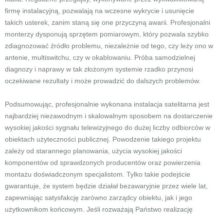
firmę instalacyjną, pozwalają na wczesne wykrycie i usunięcie
takich usterek, zanim staną się one przyczyną awarii. Profesjonalni
monterzy dysponują sprzętem pomiarowym, który pozwala szybko
zdiagnozować źródło problemu, niezależnie od tego, czy leży ono w
antenie, multiswitchu, czy w okablowaniu. Próba samodzielnej
diagnozy i naprawy w tak złożonym systemie rzadko przynosi
oczekiwane rezultaty i może prowadzić do dalszych problemów.
Podsumowując, profesjonalnie wykonana instalacja satelitarna jest
najbardziej niezawodnym i skalowalnym sposobem na dostarczenie
wysokiej jakości sygnału telewizyjnego do dużej liczby odbiorców w
obiektach użyteczności publicznej. Powodzenie takiego projektu
zależy od starannego planowania, użycia wysokiej jakości
komponentów od sprawdzonych producentów oraz powierzenia
montażu doświadczonym specjalistom. Tylko takie podejście
gwarantuje, że system będzie działał bezawaryjnie przez wiele lat,
zapewniając satysfakcję zarówno zarządcy obiektu, jak i jego
użytkownikom końcowym. Jeśli rozważają Państwo realizację