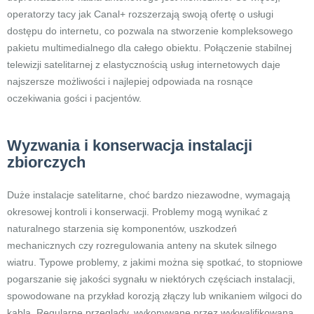
operatorzy tacy jak Canal+ rozszerzają swoją ofertę o usługi
dostępu do internetu, co pozwala na stworzenie kompleksowego
pakietu multimedialnego dla całego obiektu. Połączenie stabilnej
telewizji satelitarnej z elastycznością usług internetowych daje
najszersze możliwości i najlepiej odpowiada na rosnące
oczekiwania gości i pacjentów.
Wyzwania i konserwacja instalacji
zbiorczych
Duże instalacje satelitarne, choć bardzo niezawodne, wymagają
okresowej kontroli i konserwacji. Problemy mogą wynikać z
naturalnego starzenia się komponentów, uszkodzeń
mechanicznych czy rozregulowania anteny na skutek silnego
wiatru. Typowe problemy, z jakimi można się spotkać, to stopniowe
pogarszanie się jakości sygnału w niektórych częściach instalacji,
spowodowane na przykład korozją złączy lub wnikaniem wilgoci do
kabla. Regularne przeglądy, wykonywane przez wykwalifikowaną