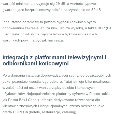
wartość minimalną przyjmuje się 29 dB, a wartości typowe,
gwarantujące bezproblemowy odbiór, zaczynają się od 32 dB.
Inne istotne parametry to poziom sygnału (powinien być w
odpowiednim zakresie, ani za niski, ani za wysoki), a także BER (Bit
Error Rate), czyli stopa błędów bitowych, która w idealnych
warunkach powinna być jak najniższa.
Integracja z platformami telewizyjnymi i
odbiornikami końcowymi
Po wykonaniu instalacji doprowadzającej sygnał do poszczególnych
pokoi pozostaje kwestia jego odbioru. Tutaj istnieje kilka możliwości,
w zależności od oczekiwań zarządcy obiektu i końcowych
użytkowników. Najpopularniejsze platformy cyfrowe w Polsce, takie
jak Polsat Box i Canal+, oferują dedykowane rozwiązania dla
klientów biznesowych i instytucjonalnych, często określane jako
oferta HORECA (hotele, restauracje, catering).