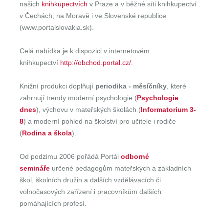
našich
knihkupectvích
v Praze a v běžné síti knihkupectví
v Čechách, na Moravě i ve Slovenské republice
(www.portalslovakia.sk).
Celá nabídka je k dispozici v internetovém
knihkupectví
http://obchod.portal.cz/
.
Knižní produkci doplňují
periodika - měsíčníky
, které
zahrnují trendy moderní psychologie (
Psychologie
dnes
), výchovu v mateřských školách (
Informatorium 3-
8
) a moderní pohled na školství pro učitele i rodiče
(
Rodina a škola
).
Od podzimu 2006 pořádá Portál
odborné
semináře
určené pedagogům mateřských a základních
škol, školních družin a dalších vzdělávacích či
volnočasových zařízení i pracovníkům dalších
pomáhajících profesí.