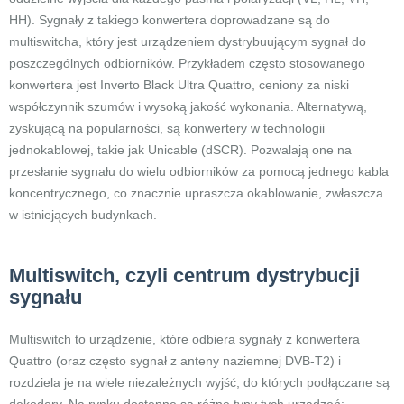
HH). Sygnały z takiego konwertera doprowadzane są do
multiswitcha, który jest urządzeniem dystrybuującym sygnał do
poszczególnych odbiorników. Przykładem często stosowanego
konwertera jest Inverto Black Ultra Quattro, ceniony za niski
współczynnik szumów i wysoką jakość wykonania. Alternatywą,
zyskującą na popularności, są konwertery w technologii
jednokablowej, takie jak Unicable (dSCR). Pozwalają one na
przesłanie sygnału do wielu odbiorników za pomocą jednego kabla
koncentrycznego, co znacznie upraszcza okablowanie, zwłaszcza
w istniejących budynkach.
Multiswitch, czyli centrum dystrybucji
sygnału
Multiswitch to urządzenie, które odbiera sygnały z konwertera
Quattro (oraz często sygnał z anteny naziemnej DVB-T2) i
rozdziela je na wiele niezależnych wyjść, do których podłączane są