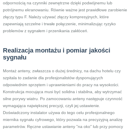
odpornością na czynniki zewnętrzne dzięki podwójnemu lub
potrójnemu ekranowaniu. Równie ważne jest prawidłowe zarobienie
złączy typu F. Należy używać złączy kompresyjnych, które
zapewniają szczelne i trwałe połączenie, minimalizując ryzyko
problemów z sygnałem i przenikania zakłóceń.
Realizacja montażu i pomiar jakości
sygnału
Montaż anteny, zwłaszcza o dużej średnicy, na dachu hotelu czy
szpitala to zadanie dla profesjonalistów dysponujących
odpowiednim sprzętem i uprawnieniami do pracy na wysokości.
Konstrukcja mocująca musi być solidna i stabilna, aby wytrzymać
silne porywy wiatru. Po zamocowaniu anteny następuje czynność
wymagająca największej precyzji, czyli jej ustawienie.
Doświadczony instalator używa do tego celu profesjonalnego
miernika sygnału cyfrowego, który pozwala na precyzyjną analizę
parametrów. Ręczne ustawianie anteny "na oko" lub przy pomocy