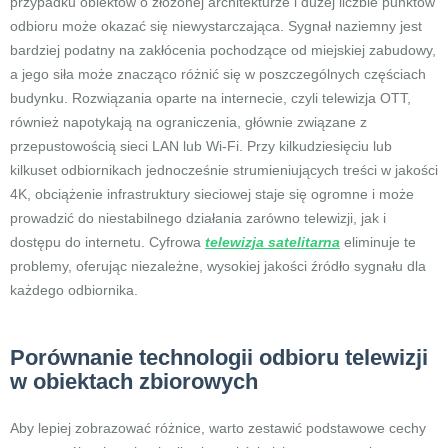
przypadku obiektów o złożonej architekturze i dużej liczbie punktów
odbioru może okazać się niewystarczająca. Sygnał naziemny jest
bardziej podatny na zakłócenia pochodzące od miejskiej zabudowy,
a jego siła może znacząco różnić się w poszczególnych częściach
budynku. Rozwiązania oparte na internecie, czyli telewizja OTT,
również napotykają na ograniczenia, głównie związane z
przepustowością sieci LAN lub Wi-Fi. Przy kilkudziesięciu lub
kilkuset odbiornikach jednocześnie strumieniujących treści w jakości
4K, obciążenie infrastruktury sieciowej staje się ogromne i może
prowadzić do niestabilnego działania zarówno telewizji, jak i
dostępu do internetu. Cyfrowa
telewizja satelitarna
eliminuje te
problemy, oferując niezależne, wysokiej jakości źródło sygnału dla
każdego odbiornika.
Porównanie technologii odbioru telewizji
w obiektach zbiorowych
Aby lepiej zobrazować różnice, warto zestawić podstawowe cechy