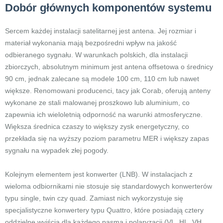
Dobór głównych komponentów systemu
Sercem każdej instalacji satelitarnej jest antena. Jej rozmiar i
materiał wykonania mają bezpośredni wpływ na jakość
odbieranego sygnału. W warunkach polskich, dla instalacji
zbiorczych, absolutnym minimum jest antena offsetowa o średnicy
90 cm, jednak zalecane są modele 100 cm, 110 cm lub nawet
większe. Renomowani producenci, tacy jak Corab, oferują anteny
wykonane ze stali malowanej proszkowo lub aluminium, co
zapewnia ich wieloletnią odporność na warunki atmosferyczne.
Większa średnica czaszy to większy zysk energetyczny, co
przekłada się na wyższy poziom parametru MER i większy zapas
sygnału na wypadek złej pogody.
Kolejnym elementem jest konwerter (LNB). W instalacjach z
wieloma odbiornikami nie stosuje się standardowych konwerterów
typu single, twin czy quad. Zamiast nich wykorzystuje się
specjalistyczne konwertery typu Quattro, które posiadają cztery
oddzielne wyjścia dla każdego pasma i polaryzacji (VL, HL, VH,