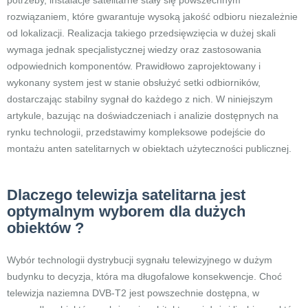
potrzeby, instalacje satelitarne stały się powszechnym
rozwiązaniem, które gwarantuje wysoką jakość odbioru niezależnie
od lokalizacji. Realizacja takiego przedsięwzięcia w dużej skali
wymaga jednak specjalistycznej wiedzy oraz zastosowania
odpowiednich komponentów. Prawidłowo zaprojektowany i
wykonany system jest w stanie obsłużyć setki odbiorników,
dostarczając stabilny sygnał do każdego z nich. W niniejszym
artykule, bazując na doświadczeniach i analizie dostępnych na
rynku technologii, przedstawimy kompleksowe podejście do
montażu anten satelitarnych w obiektach użyteczności publicznej.
Dlaczego telewizja satelitarna jest
optymalnym wyborem dla dużych
obiektów ?
Wybór technologii dystrybucji sygnału telewizyjnego w dużym
budynku to decyzja, która ma długofalowe konsekwencje. Choć
telewizja naziemna DVB-T2 jest powszechnie dostępna, w