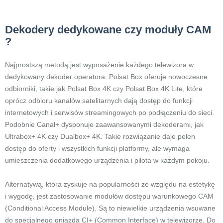
Dekodery dedykowane czy moduły CAM
?
Najprostszą metodą jest wyposażenie każdego telewizora w
dedykowany dekoder operatora. Polsat Box oferuje nowoczesne
odbiorniki, takie jak Polsat Box 4K czy Polsat Box 4K Lite, które
oprócz odbioru kanałów satelitarnych dają dostęp do funkcji
internetowych i serwisów streamingowych po podłączeniu do sieci.
Podobnie Canal+ dysponuje zaawansowanymi dekoderami, jak
Ultrabox+ 4K czy Dualbox+ 4K. Takie rozwiązanie daje pełen
dostęp do oferty i wszystkich funkcji platformy, ale wymaga
umieszczenia dodatkowego urządzenia i pilota w każdym pokoju.
Alternatywą, która zyskuje na popularności ze względu na estetykę
i wygodę, jest zastosowanie modułów dostępu warunkowego CAM
(Conditional Access Module). Są to niewielkie urządzenia wsuwane
do specjalnego gniazda CI+ (Common Interface) w telewizorze. Do