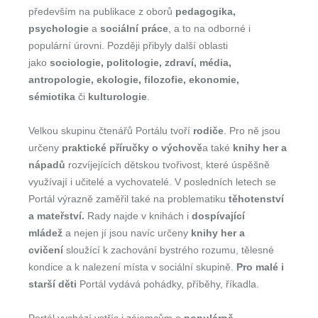
především na publikace z oborů
pedagogika,
psychologie
a
sociální práce
, a to na odborné i
populární úrovni. Později přibyly další oblasti
jako
sociologie, politologie, zdraví, média,
antropologie, ekologie, filozofie, ekonomie,
sémiotika
či
kulturologie
.
Velkou skupinu čtenářů Portálu tvoří
rodiče
. Pro ně jsou
určeny
praktické příručky o výchově
a také
knihy her a
nápadů
rozvíjejících dětskou tvořivost, které úspěšně
využívají i učitelé a vychovatelé. V posledních letech se
Portál výrazně zaměřil také na problematiku
těhotenství
a mateřství.
Rady najde v knihách i
dospívající
mládež
a nejen jí jsou navíc určeny
knihy her a
cvičení
sloužící k zachování bystrého rozumu, tělesné
kondice a k nalezení místa v sociální skupině.
Pro malé i
starší děti
Portál vydává pohádky, příběhy, říkadla.