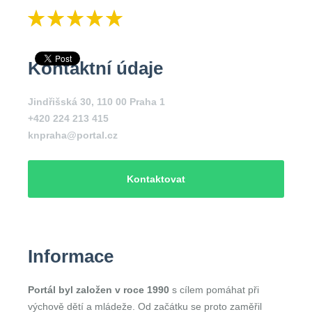
Kontaktní údaje
Jindřišská 30, 110 00 Praha 1
+420 224 213 415
knpraha@portal.cz
Kontaktovat
Informace
Portál byl založen v roce 1990
s cílem pomáhat při
výchově dětí a mládeže. Od začátku se proto zaměřil