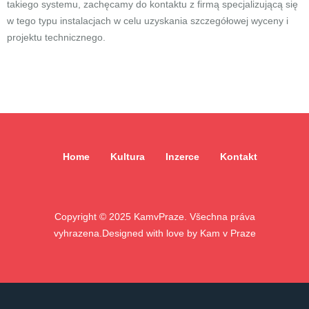
takiego systemu, zachęcamy do kontaktu z firmą specjalizującą się
w tego typu instalacjach w celu uzyskania szczegółowej wyceny i
projektu technicznego.
Home
Kultura
Inzerce
Kontakt
Copyright ©
2025
KamvPraze. Všechna práva
vyhrazena.
Designed with love by
Kam v Praze