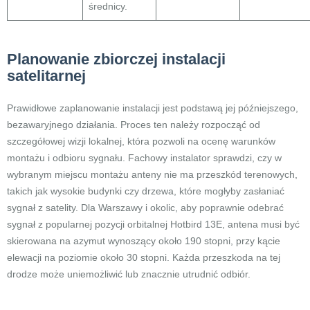
średnicy.
Planowanie zbiorczej instalacji
satelitarnej
Prawidłowe zaplanowanie instalacji jest podstawą jej późniejszego,
bezawaryjnego działania. Proces ten należy rozpocząć od
szczegółowej wizji lokalnej, która pozwoli na ocenę warunków
montażu i odbioru sygnału. Fachowy instalator sprawdzi, czy w
wybranym miejscu montażu anteny nie ma przeszkód terenowych,
takich jak wysokie budynki czy drzewa, które mogłyby zasłaniać
sygnał z satelity. Dla Warszawy i okolic, aby poprawnie odebrać
sygnał z popularnej pozycji orbitalnej Hotbird 13E, antena musi być
skierowana na azymut wynoszący około 190 stopni, przy kącie
elewacji na poziomie około 30 stopni. Każda przeszkoda na tej
drodze może uniemożliwić lub znacznie utrudnić odbiór.