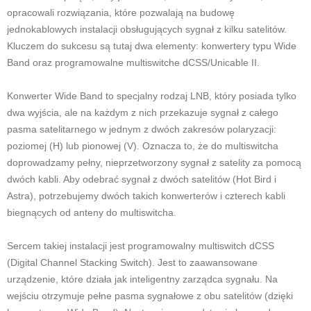
opracowali rozwiązania, które pozwalają na budowę
jednokablowych instalacji obsługujących sygnał z kilku satelitów.
Kluczem do sukcesu są tutaj dwa elementy: konwertery typu Wide
Band oraz programowalne multiswitche dCSS/Unicable II.
Konwerter Wide Band to specjalny rodzaj LNB, który posiada tylko
dwa wyjścia, ale na każdym z nich przekazuje sygnał z całego
pasma satelitarnego w jednym z dwóch zakresów polaryzacji:
poziomej (H) lub pionowej (V). Oznacza to, że do multiswitcha
doprowadzamy pełny, nieprzetworzony sygnał z satelity za pomocą
dwóch kabli. Aby odebrać sygnał z dwóch satelitów (Hot Bird i
Astra), potrzebujemy dwóch takich konwerterów i czterech kabli
biegnących od anteny do multiswitcha.
Sercem takiej instalacji jest programowalny multiswitch dCSS
(Digital Channel Stacking Switch). Jest to zaawansowane
urządzenie, które działa jak inteligentny zarządca sygnału. Na
wejściu otrzymuje pełne pasma sygnałowe z obu satelitów (dzięki