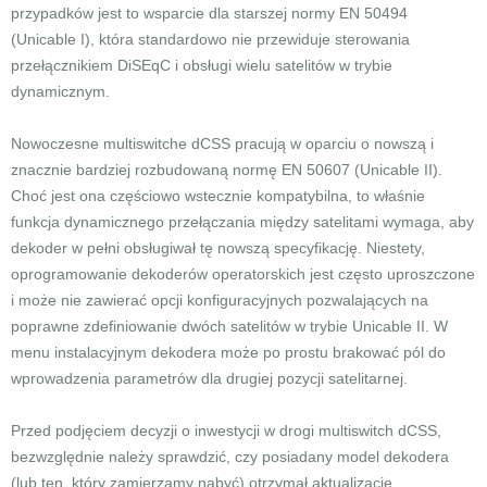
przypadków jest to wsparcie dla starszej normy EN 50494
(Unicable I), która standardowo nie przewiduje sterowania
przełącznikiem DiSEqC i obsługi wielu satelitów w trybie
dynamicznym.
Nowoczesne multiswitche dCSS pracują w oparciu o nowszą i
znacznie bardziej rozbudowaną normę EN 50607 (Unicable II).
Choć jest ona częściowo wstecznie kompatybilna, to właśnie
funkcja dynamicznego przełączania między satelitami wymaga, aby
dekoder w pełni obsługiwał tę nowszą specyfikację. Niestety,
oprogramowanie dekoderów operatorskich jest często uproszczone
i może nie zawierać opcji konfiguracyjnych pozwalających na
poprawne zdefiniowanie dwóch satelitów w trybie Unicable II. W
menu instalacyjnym dekodera może po prostu brakować pól do
wprowadzenia parametrów dla drugiej pozycji satelitarnej.
Przed podjęciem decyzji o inwestycji w drogi multiswitch dCSS,
bezwzględnie należy sprawdzić, czy posiadany model dekodera
(lub ten, który zamierzamy nabyć) otrzymał aktualizację