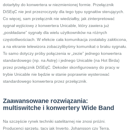
dotarłyby do konwertera w niezmienionej formie. Przełącznik
DiSEqC nie jest przezroczysty dla tego typu sygnałów sterujących.
Co więcej, sam przełącznik nie wiedziałby, jak zinterpretować
sygnał wyjściowy z konwertera Unicable, który zawiera już
„poskładane” sygnały dla wielu użytkowników na różnych
częstotliwościach. W efekcie cała komunikacja zostałaby zakłócona,
a na ekranie telewizora zobaczylibyśmy komunikat o braku sygnału.
To samo dotyczy próby połączenia w „zezie” jednego konwertera
standardowego (np. na Astrę) i jednego Unicable (na Hot Birda)
przez przełącznik DiSEqC. Dekoder skonfigurowany do pracy w
trybie Unicable nie będzie w stanie poprawnie wysterować
standardowego konwertera przez przełącznik.
Zaawansowane rozwiązania:
multiswitche i konwertery Wide Band
Na szczęście rynek techniki satelitarnej nie znosi próżni.
Producenci sprzętu, tacy jak Inverto, Johansson czy Terra,