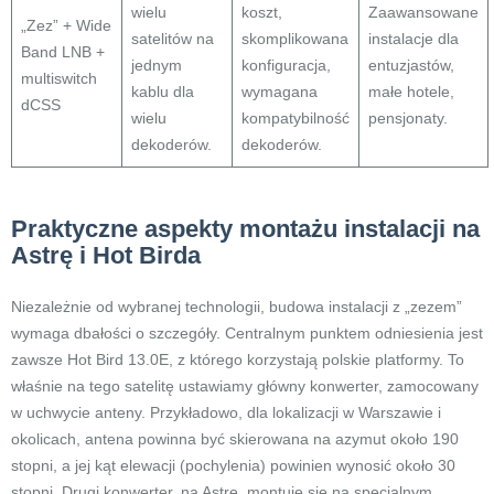
wielu
koszt,
Zaawansowane
„Zez” + Wide
satelitów na
skomplikowana
instalacje dla
Band LNB +
jednym
konfiguracja,
entuzjastów,
multiswitch
kablu dla
wymagana
małe hotele,
dCSS
wielu
kompatybilność
pensjonaty.
dekoderów.
dekoderów.
Praktyczne aspekty montażu instalacji na
Astrę i Hot Birda
Niezależnie od wybranej technologii, budowa instalacji z „zezem”
wymaga dbałości o szczegóły. Centralnym punktem odniesienia jest
zawsze Hot Bird 13.0E, z którego korzystają polskie platformy. To
właśnie na tego satelitę ustawiamy główny konwerter, zamocowany
w uchwycie anteny. Przykładowo, dla lokalizacji w Warszawie i
okolicach, antena powinna być skierowana na azymut około 190
stopni, a jej kąt elewacji (pochylenia) powinien wynosić około 30
stopni. Drugi konwerter, na Astrę, montuje się na specjalnym