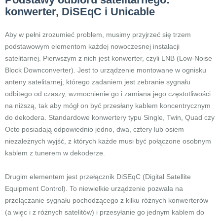
konwerter, DiSEqC i Unicable
Aby w pełni zrozumieć problem, musimy przyjrzeć się trzem
podstawowym elementom każdej nowoczesnej instalacji
satelitarnej. Pierwszym z nich jest konwerter, czyli LNB (Low-Noise
Block Downconverter). Jest to urządzenie montowane w ognisku
anteny satelitarnej, którego zadaniem jest zebranie sygnału
odbitego od czaszy, wzmocnienie go i zamiana jego częstotliwości
na niższą, tak aby mógł on być przesłany kablem koncentrycznym
do dekodera. Standardowe konwertery typu Single, Twin, Quad czy
Octo posiadają odpowiednio jedno, dwa, cztery lub osiem
niezależnych wyjść, z których każde musi być połączone osobnym
kablem z tunerem w dekoderze.
Drugim elementem jest przełącznik DiSEqC (Digital Satellite
Equipment Control). To niewielkie urządzenie pozwala na
przełączanie sygnału pochodzącego z kilku różnych konwerterów
(a więc i z różnych satelitów) i przesyłanie go jednym kablem do