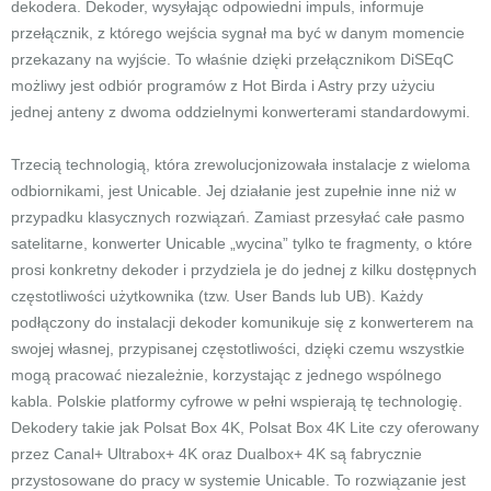
dekodera. Dekoder, wysyłając odpowiedni impuls, informuje
przełącznik, z którego wejścia sygnał ma być w danym momencie
przekazany na wyjście. To właśnie dzięki przełącznikom DiSEqC
możliwy jest odbiór programów z Hot Birda i Astry przy użyciu
jednej anteny z dwoma oddzielnymi konwerterami standardowymi.
Trzecią technologią, która zrewolucjonizowała instalacje z wieloma
odbiornikami, jest Unicable. Jej działanie jest zupełnie inne niż w
przypadku klasycznych rozwiązań. Zamiast przesyłać całe pasmo
satelitarne, konwerter Unicable „wycina” tylko te fragmenty, o które
prosi konkretny dekoder i przydziela je do jednej z kilku dostępnych
częstotliwości użytkownika (tzw. User Bands lub UB). Każdy
podłączony do instalacji dekoder komunikuje się z konwerterem na
swojej własnej, przypisanej częstotliwości, dzięki czemu wszystkie
mogą pracować niezależnie, korzystając z jednego wspólnego
kabla. Polskie platformy cyfrowe w pełni wspierają tę technologię.
Dekodery takie jak Polsat Box 4K, Polsat Box 4K Lite czy oferowany
przez Canal+ Ultrabox+ 4K oraz Dualbox+ 4K są fabrycznie
przystosowane do pracy w systemie Unicable. To rozwiązanie jest