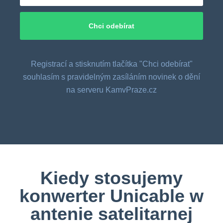
Registrací a stisknutím tlačítka "Chci odebírat"
souhlasím s pravidelným zasíláním novinek o dění
na serveru KamvPraze.cz
Kiedy stosujemy
konwerter Unicable w
antenie satelitarnej