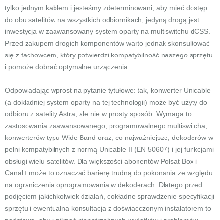
tylko jednym kablem i jesteśmy zdeterminowani, aby mieć dostęp
do obu satelitów na wszystkich odbiornikach, jedyną drogą jest
inwestycja w zaawansowany system oparty na multiswitchu dCSS.
Przed zakupem drogich komponentów warto jednak skonsultować
się z fachowcem, który potwierdzi kompatybilność naszego sprzętu
i pomoże dobrać optymalne urządzenia.
Odpowiadając wprost na pytanie tytułowe: tak, konwerter Unicable
(a dokładniej system oparty na tej technologii) może być użyty do
odbioru z satelity Astra, ale nie w prosty sposób. Wymaga to
zastosowania zaawansowanego, programowalnego multiswitcha,
konwerterów typu Wide Band oraz, co najważniejsze, dekoderów w
pełni kompatybilnych z normą Unicable II (EN 50607) i jej funkcjami
obsługi wielu satelitów. Dla większości abonentów Polsat Box i
Canal+ może to oznaczać barierę trudną do pokonania ze względu
na ograniczenia oprogramowania w dekoderach. Dlatego przed
podjęciem jakichkolwiek działań, dokładne sprawdzenie specyfikacji
sprzętu i ewentualna konsultacja z doświadczonym instalatorem to