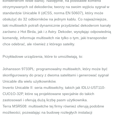
konwerterom Wide Band). Następnie, na podstawie komend
otrzymywanych od dekoderów, tworzy na swoim wyjściu sygnał w
standardzie Unicable II (dCSS, norma EN 50607), który może
obsłużyć do 32 odbiorników na jednym kablu. Co najważniejsze,
taki multiswitch potrafi dynamicznie przydzielać dekoderom kanały
zarówno z Hot Birda, jak i z Astry. Dekoder, wysyłając odpowiednią
komendę, informuje multiswitch nie tylko o tym, jaki transponder
chce odebrać, ale również z którego satelity.
Przykładowe urządzenia, które to umożliwiają, to:
Johansson 9733PL: programowalny multiswitch, który może być
skonfigurowany do pracy z dwoma satelitami i generować sygnał
Unicable dla wielu użytkowników.
Inverto Unicable II: seria multiswitchy, takich jak IDLU-UST110-
CUO1O-32P, które są projektowane specjalnie do takich
zastosowań i oferują dużą liczbę pasm użytkownika.
Terra MSR508: multiswitche tej firmy również oferują podobne
możliwości, pozwalając na budowę rozległych instalacji