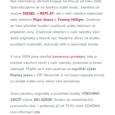
Náš internetový obchod funguje na trhu již od roku 2006.
Specializujeme se na italskou outlet módu, zejména od
značek
DIESEL
a
REPLAY
, ale v naší nabídce naleznete
také oblečení
Pepe Jeans
a
Tommy Hilfiger
. Snažíme
se Vám přinášet kvalitní značkové outlet oblečení za
přijatelné ceny. Značkové oblečení z naší nabídky Vám
dodá originalitu a hlavně styl. Klademe důraz na kvalitu
použitých materiálů, dokonalý střih a nejnovější trendy.
V roce 2009 jsme otevřeli
kamennou prodejnu
, kde si
můžete všechno zboží z naší nabídky vyzkoušet a ihned
zakoupit. Přijďte se k nám podívat na
největší výběr
Replay jeans
v ČR! Nenechte si vzít šanci vypadat trendy
za skvělé outlet ceny, které Vám přinášíme.
Jsme zárukou originality a prvotřídní kvality.
VŠECHNO
ZBOŽÍ
máme
SKLADEM!
Dodání do následujícího
pracovního dne – poštovné již od 79 Kč nebo ZDARMA -
více informací
zde
.