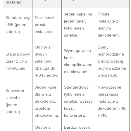
instalacji
Jeden kabel na
Proste
Standardowy
Niski koszt,
jeden tuner,
instalacje z
LNB (jeden
prosta
tylko jeden
jednym
satelita)
instalacja.
satelita.
dekoderem.
Odbiór z
Domy
Wymaga wielu
Standardowy
dwóch
jednorodzinne
kabli,
„zez” z LNB
satelitów,
z możliwością
skomplikowane
Twin/Quad
obsługa do
poprowadzenia
okablowanie.
4-8 tunerów.
wielu kabli.
Jeden kabel
Standardowo
Nowoczesne
Konwerter
dla wielu
tylko jeden
mieszkania,
Unicable
dekoderów,
satelita, wyższy
instalacje z
(jeden
prostota
koszt
dekoderami 4K
satelita)
okablowania.
konwertera.
PVR.
Odbiór z
Bardzo wysoki