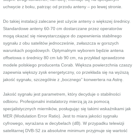
uchwycie z boku, patrząc od przodu anteny – po lewej stronie.
Do takiej instalacji zalecane jest użycie anteny o większej średnicy.
Standardowe anteny 60-70 cm dostarczane przez operatorów
mogą okazać się niewystarczające do zapewnienia stabilnego
sygnału z obu satelitów jednocześnie, zwłaszcza w gorszych
warunkach pogodowych. Optymalnym wyborem będzie antena
offsetowa o średnicy 80 cm lub 90 cm, na przykład sprawdzone
modele polskiego producenta Corab. Większa powierzchnia czaszy
zapewnia większy zysk energetyczny, co przekłada się na wyższą
jakość sygnału, szczególnie z „bocznego” konwertera na Astrę.
Jakość sygnału jest parametrem, który decyduje o stabilności
odbioru. Profesjonalni instalatorzy mierzą ją za pomocą
specjalistycznych mierników, posługując się takimi wskaźnikami jak
MER (Modulation Error Ratio). Jest to miara jakości sygnału
cyfrowego, wyrażana w decybelach (dB). W przypadku telewizji
satelitarnej DVB-S2 za absolutne minimum przyjmuje się wartość