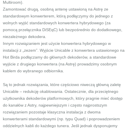
Multiroom).
Zamontować drugą, osobną antenę ustawioną na Astrę ze
standardowym konwerterem, którą podłączymy do jednego z
wolnych wyjść standardowych konwertera hybrydowego (za
pomocą przełącznika DiSEqC) lub bezpośrednio do dodatkowego,
niezależnego dekodera.
Innym rozwiązaniem jest użycie konwertera hybrydowego w
instalacji z „zezem”. Wyjście Unicable z konwertera ustawionego na
Hot Birda podłączamy do głównych dekoderów, a standardowe
wyjście z drugiego konwertera (na Astrę) prowadzimy osobnym
kablem do wybranego odbiornika.
Są to jednak rozwiązania, które częściowo niweczą główną zaletę
Unicable – redukcję okablowania. Ostatecznie, dla przeciętnego
użytkownika dekoderów platformowych, który pragnie mieć dostęp
do kanałów z Astry, najpewniejszym i często najprostszym
rozwiązaniem pozostaje klasyczna instalacja z dwoma
konwerterami standardowymi (np. typu Quad) i poprowadzeniem
oddzielnych kabli do każdego tunera. Jeśli jednak dysponujemy