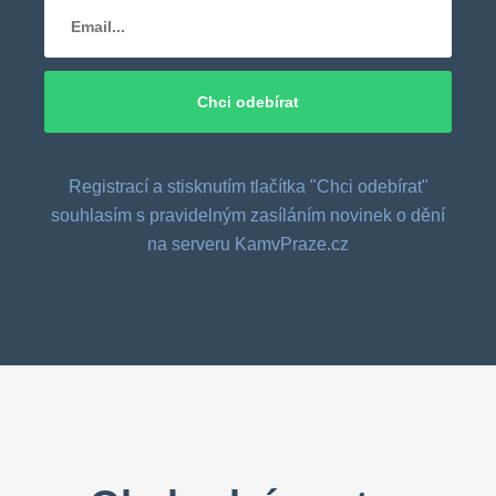
Registrací a stisknutím tlačítka "Chci odebírat"
souhlasím s pravidelným zasíláním novinek o dění
na serveru KamvPraze.cz