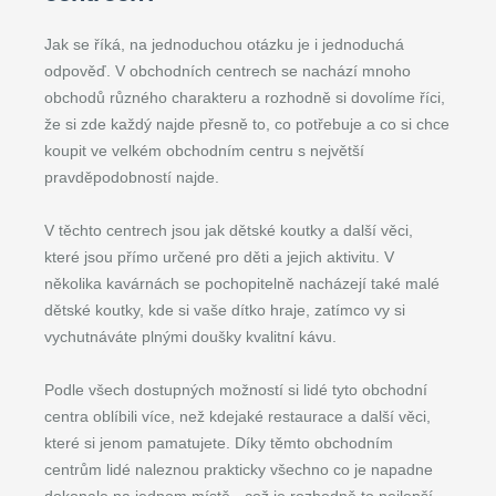
Jak se říká, na jednoduchou otázku je i jednoduchá
odpověď. V obchodních centrech se nachází mnoho
obchodů různého charakteru a rozhodně si dovolíme říci,
že si zde každý najde přesně to, co potřebuje a co si chce
koupit ve velkém obchodním centru s největší
pravděpodobností najde.
V těchto centrech jsou jak dětské koutky a další věci,
které jsou přímo určené pro děti a jejich aktivitu. V
několika kavárnách se pochopitelně nacházejí také malé
dětské koutky, kde si vaše dítko hraje, zatímco vy si
vychutnáváte plnými doušky kvalitní kávu.
Podle všech dostupných možností si lidé tyto obchodní
centra oblíbili více, než kdejaké restaurace a další věci,
které si jenom pamatujete. Díky těmto obchodním
centrům lidé naleznou prakticky všechno co je napadne