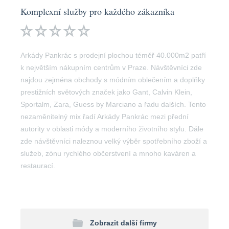
Komplexní služby pro každého zákazníka
Arkády Pankrác s prodejní plochou téměř 40.000m2 patří
k největším nákupním centrům v Praze. Návštěvníci zde
najdou zejména obchody s módním oblečením a doplňky
prestižních světových značek jako Gant, Calvin Klein,
Sportalm, Zara, Guess by Marciano a řadu dalších. Tento
nezaměnitelný mix řadí Arkády Pankrác mezi přední
autority v oblasti módy a moderního životního stylu. Dále
zde návštěvníci naleznou velký výběr spotřebního zboží a
služeb, zónu rychlého občerstvení a mnoho kaváren a
restaurací.
Zobrazit další firmy