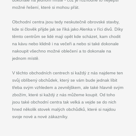
dokonale na jednom místě - což je rozhodně to nejlepší
možné řešení, které si mohou přát.
Obchodní centra jsou tedy neskutečně obrovské stavby,
kde si člověk přijde jak se říká jako Alenka v říci divů. Díky
těmto centrům se lidé mají opět kde scházet, kam chodit
na kávu nebo klidně i na večeři a nebo si také dokonale
nakoupit všechno možné oblečení a to dokonale na
jednom místě.
V těchto obchodních centrech si každý z nás najdeme ten
svůj oblíbený obchůdek, který se vám bude jednak líbit
třeba svým vzhledem a zevnějškem, ale také hlavně svým
zbožím, které si každý z nás můžeme koupit. Od toho
jsou také obchodní centra tak velká a vejde se do nich
hned několik stovek malých obchůdků, které si najdou
svoje nové a nové zákazníky.