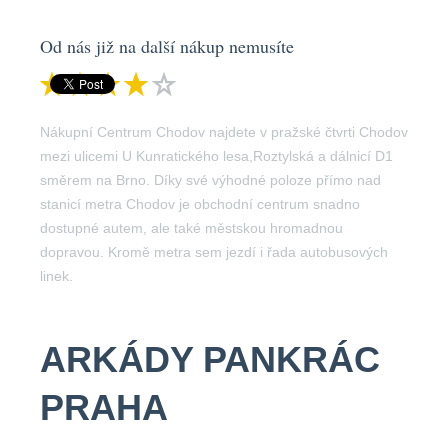
Od nás již na další nákup nemusíte
Nákupní Centrum Chodov najdete v pražské čtvrti Chodov
mezi ulicemi U Kunratického lesa,Roztylská a dálnicí D1
směrem na Brno. Díky své výhodné poloze přímo nad
stanicí metra Chodov je obchodní centrum snadno
dostupné autem, ale také městskou hromadnou
dopravou. Kromě metra sem jezdí i řada autobusových
linek.
ARKÁDY PANKRÁC
PRAHA