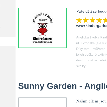
,
Vaše děti se budo
www.kindergarten
?
Anglická školka Kin
ul. Evropské ,ale v k
Díky tomu můžeme d
jejich veškeré aktivi
dostupnost usnadní
školky.
Sunny Garden - Angli
Naším cílem jsou 