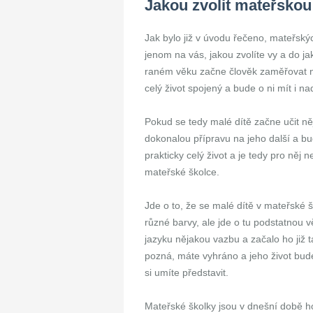
Jakou zvolit mateřskou
Jak bylo již v úvodu řečeno, mateřský
jenom na vás, jakou zvolíte vy a do ja
raném věku začne člověk zaměřovat na
celý život spojený a bude o ni mít i n
Pokud se tedy malé dítě začne učit něj
dokonalou přípravu na jeho další a bud
prakticky celý život a je tedy pro něj
mateřské školce.
Jde o to, že se malé dítě v mateřské 
různé barvy, ale jde o tu podstatnou vě
jazyku nějakou vazbu a začalo ho již ta
pozná, máte vyhráno a jeho život bud
si umíte představit.
Mateřské školky jsou v dnešní době 