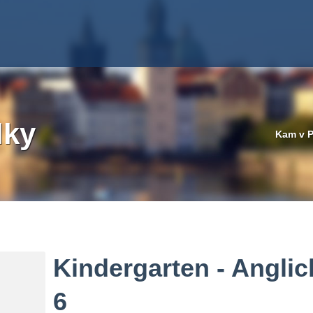
lky
Kam v P
Kindergarten - Anglic
6