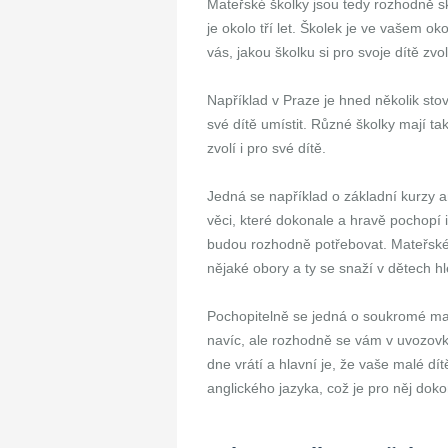
Mateřské školky jsou tedy rozhodně sk
je okolo tří let. Školek je ve vašem o
vás, jakou školku si pro svoje dítě zvol
Například v Praze je hned několik st
své dítě umístit. Různé školky mají ta
zvolí i pro své dítě.
Jedná se například o základní kurzy a
věci, které dokonale a hravě pochopí i
budou rozhodně potřebovat. Mateřské 
nějaké obory a ty se snaží v dětech hle
Pochopitelně se jedná o soukromé mate
navíc, ale rozhodně se vám v uvozov
dne vrátí a hlavní je, že vaše malé dít
anglického jazyka, což je pro něj doko