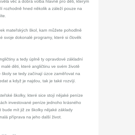
vělá věc a dobrá volba hlavně pro děti, kterým
kolí rozhodně hned několik a záleží pouze na
íte.
ovek mateřských škol, kam můžete pohodlně
ké svoje dokonalé programy, které si člověk
ngličtiny a tedy úplně ty opravdové základní
 malé děti, které angličtinu ve svém životě
školy se tedy začínají úzce zaměřovat na
dat a když je najdou, tak je také rozvíjí.
řské školky, které sice stojí nějaké peníze
kách investované peníze jednoho krásného
ě bude mít již ze školky nějaké základy
nalá příprava na jeho další život.