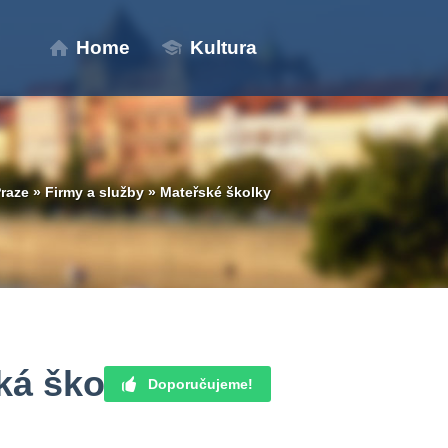
Home
Kultura
raze
»
Firmy a služby
»
Mateřské školky
ká školka Praha
Doporučujeme!