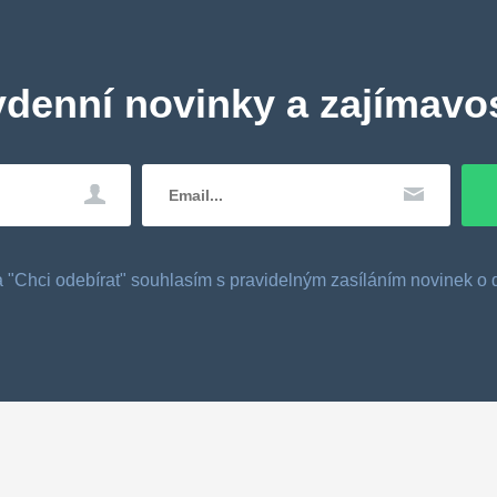
ydenní novinky a zajímavos
tka "Chci odebírat" souhlasím s pravidelným zasíláním novinek 