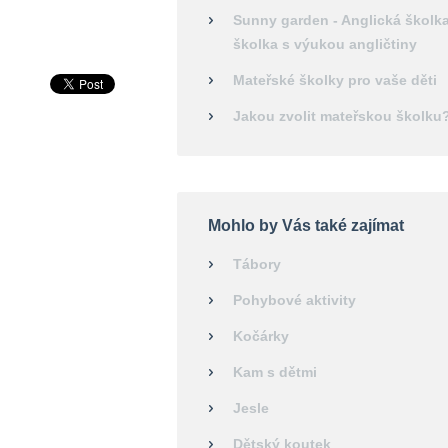
Sunny garden - Anglická školka
školka s výukou angličtiny
Mateřské školky pro vaše děti
Jakou zvolit mateřskou školku
Mohlo by Vás také zajímat
Tábory
Pohybové aktivity
Kočárky
Kam s dětmi
Jesle
Dětský koutek