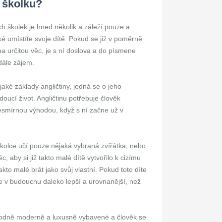
 školku?
ch školek je hned několik a záleží pouze a
ké umístíte svoje dítě. Pokud se již v poměrně
 určitou věc, je s ní doslova a do písmene
adále zájem.
aké základy angličtiny, jedná se o jeho
oucí život. Angličtinu potřebuje člověk
 nesmírnou výhodou, když s ní začne už v
školce učí pouze nějaká vybraná zvířátka, nebo
c, aby si již takto malé dítě vytvořilo k cizímu
kto malé brát jako svůj vlastní. Pokud toto díte
e v budoucnu daleko lepší a urovnanější, než
hodně moderně a luxusně vybavené a člověk se