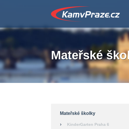
Mateřské ško
Mateřské školky
KinderGarten Praha 6