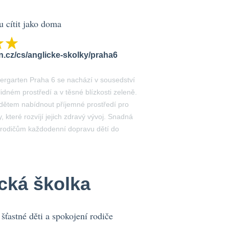
u cítit jako doma
.cz/cs/anglicke-skolky/praha6
dergarten Praha 6 se nachází v sousedství
lidném prostředí a v těsné blízkosti zeleně.
ětem nabídnout příjemné prostředí pro
ty, které rozvíjí jejich zdravý vývoj. Snadná
 rodičům každodenní dopravu dětí do
cká školka
šťastné děti a spokojení rodiče