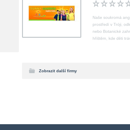
Naše soukromá angl
prostředí v Tróji, 
nebo Botanické zahr
hřištěm, kde děti tr
Zobrazit další firmy