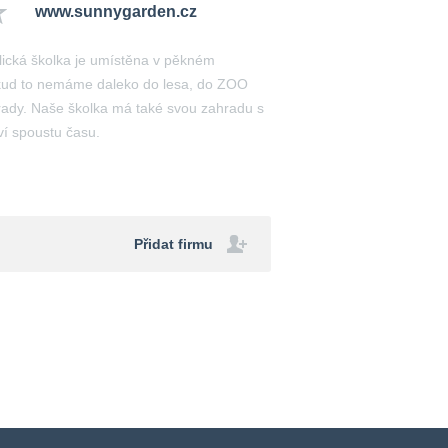
www.sunnygarden.cz
ická školka je umístěna v pěkném
odkud to nemáme daleko do lesa, do ZOO
ady. Naše školka má také svou zahradu s
áví spoustu času.
Přidat firmu