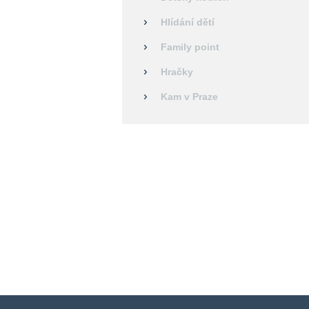
Hlídání dětí
Family point
Hračky
Kam v Praze