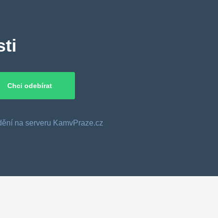
ti
o dění na serveru KamvPraze.cz