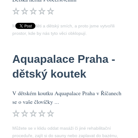
Máme rádi děti a dětský smích, a proto jsme vytvořili
prostor, kde by nás tyto věci obklopují.
Aquapalace Praha -
dětský koutek
V dětském koutku Aquapalace Praha v Říčanech
se o vaše človíčky ...
Můžete se v klidu oddat masáži či jiné rehabilitační
proceduře, zajít si do sauny nebo zaplavat do bazénu,