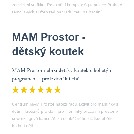
zacvičit si ve fitku. Relaxační komplex Aquapalace Praha v
rámci svých služeb rád nahradí i tetu na hlídání.
MAM Prostor -
dětský koutek
MAM Prostor nabízí dětský koutek s bohatým
programem a profesionální chů...
Centrum MAM Prostor nabízí řadu aktivit pro maminky s
dětmi, kroužků pro děti, pro maminky pracovní prostor v
coworkingové kanceláři za souběžného krátkodobého
hlídání dětí.