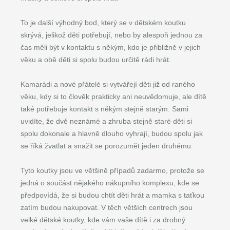
To je další výhodný bod, který se v dětském koutku
skrývá, jelikož děti potřebují, nebo by alespoň jednou za
čas měli být v kontaktu s někým, kdo je přibližně v jejich
věku a obě děti si spolu budou určitě rádi hrát.
Kamarádi a nové přátelé si vytvářejí děti již od raného
věku, kdy si to člověk prakticky ani neuvědomuje, ale dítě
také potřebuje kontakt s někým stejně starým. Sami
uvidíte, že dvě neznámé a zhruba stejně staré děti si
spolu dokonale a hlavně dlouho vyhrají, budou spolu jak
se říká žvatlat a snažit se porozumět jeden druhému.
Tyto koutky jsou ve většině případů zadarmo, protože se
jedná o součást nějakého nákupního komplexu, kde se
předpovídá, že si budou chtít děti hrát a mamka s taťkou
zatím budou nakupovat. V těch větších centrech jsou
velké dětské koutky, kde vám vaše dítě i za drobný