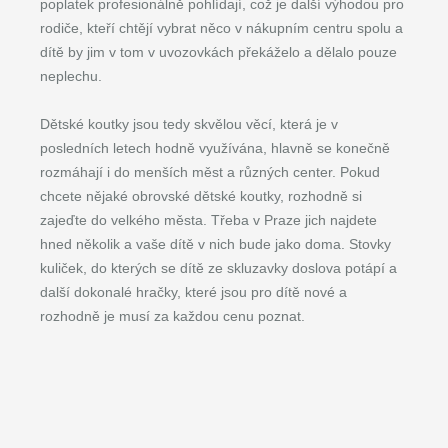
poplatek profesionálně pohlídají, což je další výhodou pro
rodiče, kteří chtějí vybrat něco v nákupním centru spolu a
dítě by jim v tom v uvozovkách překáželo a dělalo pouze
neplechu.
Dětské koutky jsou tedy skvělou věcí, která je v
posledních letech hodně využívána, hlavně se konečně
rozmáhají i do menších měst a různých center. Pokud
chcete nějaké obrovské dětské koutky, rozhodně si
zajeďte do velkého města. Třeba v Praze jich najdete
hned několik a vaše dítě v nich bude jako doma. Stovky
kuliček, do kterých se dítě ze skluzavky doslova potápí a
další dokonalé hračky, které jsou pro dítě nové a
rozhodně je musí za každou cenu poznat.