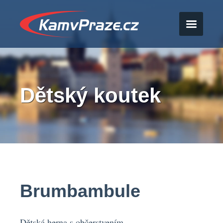
Dětský koutek
Brumbambule
Dětská herna s občerstvením