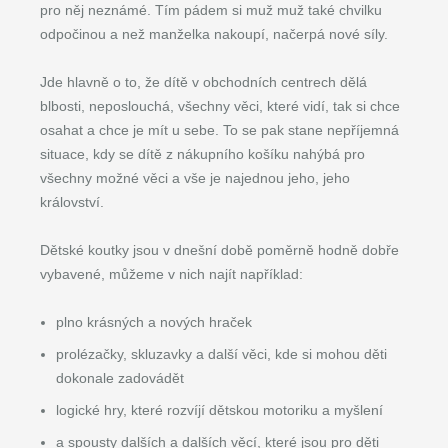
pro něj neznámé. Tím pádem si muž muž také chvilku
odpočinou a než manželka nakoupí, načerpá nové síly.
Jde hlavně o to, že dítě v obchodních centrech dělá
blbosti, neposlouchá, všechny věci, které vidí, tak si chce
osahat a chce je mít u sebe. To se pak stane nepříjemná
situace, kdy se dítě z nákupního košíku nahýbá pro
všechny možné věci a vše je najednou jeho, jeho
království.
Dětské koutky jsou v dnešní době poměrně hodně dobře
vybavené, můžeme v nich najít například:
plno krásných a nových hraček
prolézačky, skluzavky a další věci, kde si mohou děti
dokonale zadovádět
logické hry, které rozvíjí dětskou motoriku a myšlení
a spousty dalších a dalších věcí, které jsou pro děti