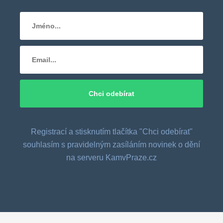
Registrací a stisknutím tlačítka "Chci odebírat"
souhlasím s pravidelným zasíláním novinek o dění
na serveru KamvPraze.cz