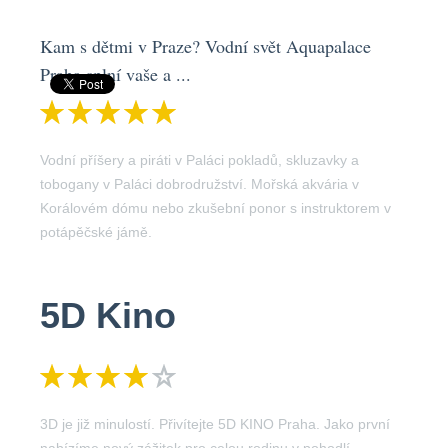
Kam s dětmi v Praze? Vodní svět Aquapalace
Praha splní vaše a ...
Vodní příšery a piráti v Paláci pokladů, skluzavky a
tobogany v Paláci dobrodružství. Mořská akvária v
Korálovém dómu nebo zkušební ponor s instruktorem v
potápěčské jámě.
5D Kino
3D je již minulostí. Přivítejte 5D KINO Praha. Jako první