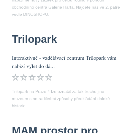
nabízíme nový zážitek pro celou rodinu v pohodlí
obchodního centra Galerie Harfa. Najdete nás ve 2. patře
vedle DINOSHOPU.
Trilopark
Interaktivně - vzdělávací centrum Trilopark vám
nabízí výlet do dá...
Trilopark na Praze 4 lze označit za tak trochu jiné
muzeum s netradičními způsoby předkládání daleké
historie.
MAM prostor pro