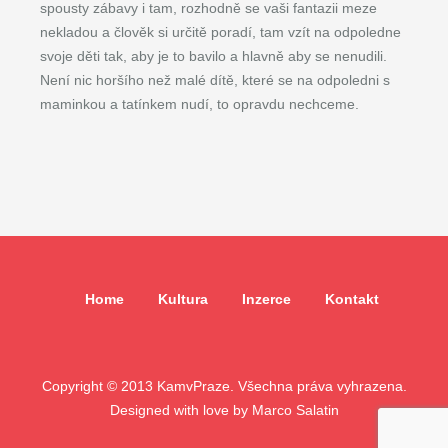
spousty zábavy i tam, rozhodně se vaši fantazii meze
nekladou a člověk si určitě poradí, tam vzít na odpoledne
svoje děti tak, aby je to bavilo a hlavně aby se nenudili.
Není nic horšího než malé dítě, které se na odpoledni s
maminkou a tatínkem nudí, to opravdu nechceme.
Home
Kultura
Inzerce
Kontakt
Copyright © 2013 KamvPraze. Všechna práva vyhrazena.
Designed with love by
Marco Salatin