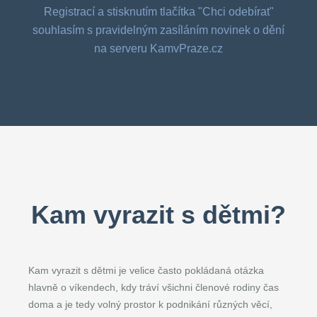
Registrací a stisknutím tlačítka "Chci odebírat"
souhlasím s pravidelným zasíláním novinek o dění
na serveru KamvPraze.cz
Kam vyrazit s dětmi?
Kam vyrazit s dětmi je velice často pokládaná otázka
hlavně o víkendech, kdy tráví všichni členové rodiny čas
doma a je tedy volný prostor k podnikání různých věcí,