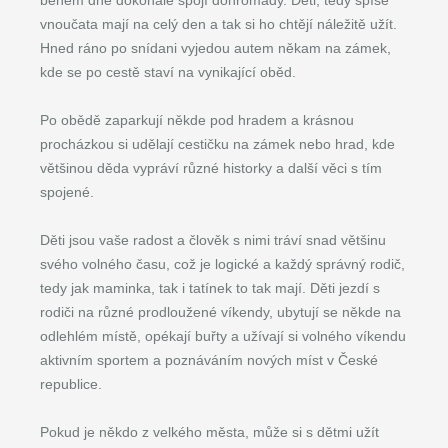
během dne dokonale spojí dohromady. Děti, tedy spíše
vnoučata mají na celý den a tak si ho chtějí náležitě užít.
Hned ráno po snídani vyjedou autem někam na zámek,
kde se po cestě staví na vynikající oběd.
Po obědě zaparkují někde pod hradem a krásnou
procházkou si udělají cestičku na zámek nebo hrad, kde
většinou děda vypráví různé historky a další věci s tím
spojené.
Děti jsou vaše radost a člověk s nimi tráví snad většinu
svého volného času, což je logické a každý správný rodič,
tedy jak maminka, tak i tatínek to tak mají. Děti jezdí s
rodiči na různé prodloužené víkendy, ubytují se někde na
odlehlém místě, opékají buřty a užívají si volného víkendu
aktivním sportem a poznáváním nových míst v České
republice.
Pokud je někdo z velkého města, může si s dětmi užít