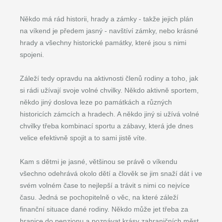
Někdo má rád historii, hrady a zámky - takže jejich plán
na víkend je předem jasný - navštíví zámky, nebo krásné
hrady a všechny historické památky, které jsou s nimi
spojeni.
Záleží tedy opravdu na aktivnosti členů rodiny a toho, jak
si rádi užívají svoje volné chvilky. Někdo aktivně sportem,
někdo jiný doslova leze po památkách a různých
historicích zámcích a hradech. A někdo jiný si užívá volné
chvilky třeba kombinací sportu a zábavy, která jde dnes
velice efektivně spojit a to sami jistě víte.
Kam s dětmi je jasné, většinou se právě o víkendu
všechno odehrává okolo dětí a člověk se jim snaží dát i ve
svém volném čase to nejlepší a trávit s nimi co nejvíce
času. Jedná se pochopitelně o věc, na které záleží
finanční situace dané rodiny. Někdo může jet třeba za
hranice do penzionu a poznávat krásy zahraničních měst.