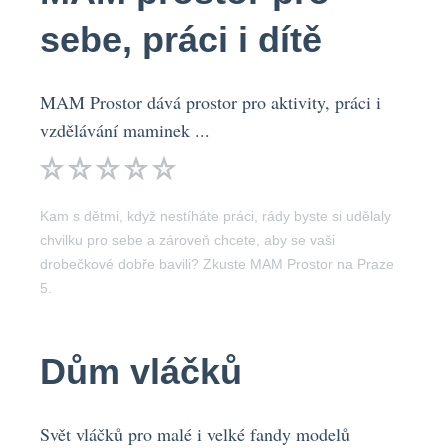
sebe, práci i dítě
MAM Prostor dává prostor pro aktivity, práci i
vzdělávání maminek ...
Kam s dětmi, když nestíháte práci, rády byste si udělaly
chvilku pro sebe a zároveň chcete, aby se vaši
drobečkové dobře bavili? Zkuste MAM Prostor na Praze
5.
Dům vláčků
Svět vláčků pro malé i velké fandy modelů