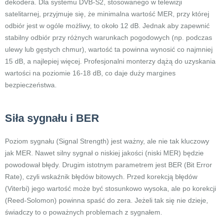
dekodera. Dla systemu DVB-S2, stosowanego w telewizji
satelitarnej, przyjmuje się, że minimalna wartość MER, przy której
odbiór jest w ogóle możliwy, to około 12 dB. Jednak aby zapewnić
stabilny odbiór przy różnych warunkach pogodowych (np. podczas
ulewy lub gęstych chmur), wartość ta powinna wynosić co najmniej
15 dB, a najlepiej więcej. Profesjonalni monterzy dążą do uzyskania
wartości na poziomie 16-18 dB, co daje duży margines
bezpieczeństwa.
Siła sygnału i BER
Poziom sygnału (Signal Strength) jest ważny, ale nie tak kluczowy
jak MER. Nawet silny sygnał o niskiej jakości (niski MER) będzie
powodował błędy. Drugim istotnym parametrem jest BER (Bit Error
Rate), czyli wskaźnik błędów bitowych. Przed korekcją błędów
(Viterbi) jego wartość może być stosunkowo wysoka, ale po korekcji
(Reed-Solomon) powinna spaść do zera. Jeżeli tak się nie dzieje,
świadczy to o poważnych problemach z sygnałem.