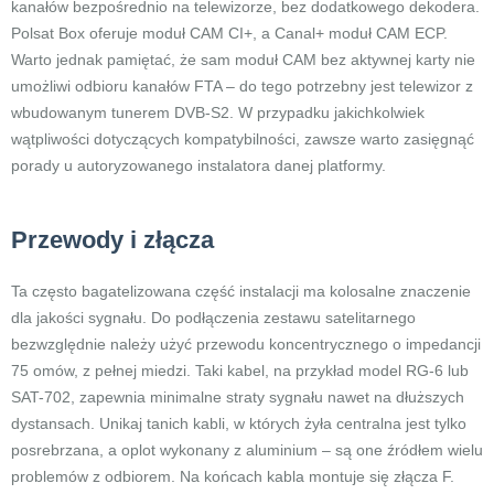
kanałów bezpośrednio na telewizorze, bez dodatkowego dekodera.
Polsat Box oferuje moduł CAM CI+, a Canal+ moduł CAM ECP.
Warto jednak pamiętać, że sam moduł CAM bez aktywnej karty nie
umożliwi odbioru kanałów FTA – do tego potrzebny jest telewizor z
wbudowanym tunerem DVB-S2. W przypadku jakichkolwiek
wątpliwości dotyczących kompatybilności, zawsze warto zasięgnąć
porady u autoryzowanego instalatora danej platformy.
Przewody i złącza
Ta często bagatelizowana część instalacji ma kolosalne znaczenie
dla jakości sygnału. Do podłączenia zestawu satelitarnego
bezwzględnie należy użyć przewodu koncentrycznego o impedancji
75 omów, z pełnej miedzi. Taki kabel, na przykład model RG-6 lub
SAT-702, zapewnia minimalne straty sygnału nawet na dłuższych
dystansach. Unikaj tanich kabli, w których żyła centralna jest tylko
posrebrzana, a oplot wykonany z aluminium – są one źródłem wielu
problemów z odbiorem. Na końcach kabla montuje się złącza F.