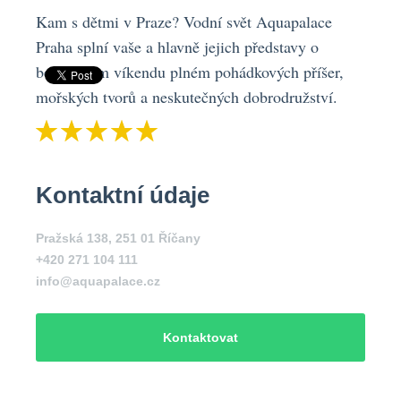
Kam s dětmi v Praze? Vodní svět Aquapalace
Praha splní vaše a hlavně jejich představy o
bezvadném víkendu plném pohádkových příšer,
mořských tvorů a neskutečných dobrodružství.
Kontaktní údaje
Pražská 138, 251 01 Říčany
+420 271 104 111
info@aquapalace.cz
Kontaktovat