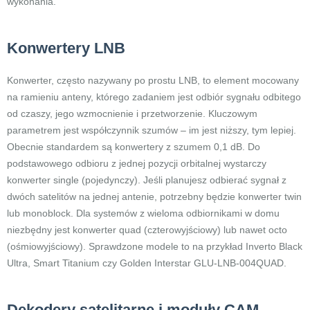
wykonania.
Konwertery LNB
Konwerter, często nazywany po prostu LNB, to element mocowany
na ramieniu anteny, którego zadaniem jest odbiór sygnału odbitego
od czaszy, jego wzmocnienie i przetworzenie. Kluczowym
parametrem jest współczynnik szumów – im jest niższy, tym lepiej.
Obecnie standardem są konwertery z szumem 0,1 dB. Do
podstawowego odbioru z jednej pozycji orbitalnej wystarczy
konwerter single (pojedynczy). Jeśli planujesz odbierać sygnał z
dwóch satelitów na jednej antenie, potrzebny będzie konwerter twin
lub monoblock. Dla systemów z wieloma odbiornikami w domu
niezbędny jest konwerter quad (czterowyjściowy) lub nawet octo
(ośmiowyjściowy). Sprawdzone modele to na przykład Inverto Black
Ultra, Smart Titanium czy Golden Interstar GLU-LNB-004QUAD.
Dekodery satelitarne i moduły CAM