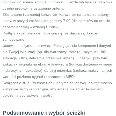
pionowo do ściany, komina lub masztu. Każde odchylenie od pionu
utrudni precyzyjne ustawienie anteny.
Złóż antenę i zamontuj konwerter: Konwerter na ramieniu anteny
ustaw w pozycji zbliżonej do godziny 7:00 (dla satelitów na orbicie
geostacjonarnej widzianej z Polski).
Podłącz kabel i dekoder: Upewnij się, że złącza są dobrze
zamocowane.
Ustawienie azymutu i elewacji: Posługując się kompasem i danymi
dla Twojej lokalizacji (np. dla Warszawy: Hotbird - azymut ~190°,
elewacja ~30°), delikatnie przesuwaj antenę. Obserwuj przy tym
wskaźniki sygnału na ekranie telewizora (funkcja dostępna w menu
instalacyjnym dekodera) lub użyj miernika. Szukasz maksymalnych
wartości poziomu sygnału i parametru MER.
Dokręcenie śrub: Po znalezieniu optymalnej pozycji, dokręć mocno
wszystkie śruby regulacyjne, aby antena nie zmieniła swojego
położenia pod wpływem wiatru.
Podsumowanie i wybór ścieżki