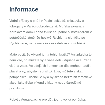
Informace
Vodní příšery a piráti v Paláci pokladů, skluzavky a
tobogany v Paláci dobrodružství. Mořská akvária v
Korálovém dómu nebo zkušební ponor s instruktorem v
potápěčské jámě. Je hezky? Rychle na sluníčko po
Rychlé řece, na ty maličké čeká dětské vodní hřiště.
Máte pocit, že víkend je na tohle krátký? Ani zdaleka to
není vše, co můžete vy a vaše děti v Aquapalace Praha
vidět a zažít. Ve zdejších kurzech se děti mohou naučit
plavat a vy, abyste nepřišli zkrátka, můžete získat
potápěčskou licenci. A byla by škoda nezmínit tématické
akce, jako třeba víkend s klauny nebo čarodějné
prázdniny.
Pobyt v Aquapalaci je pro děti jedna velká pohádka.