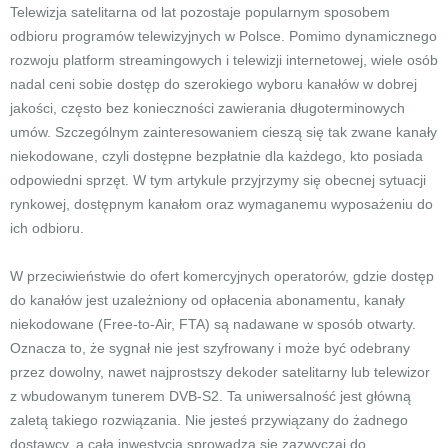
Telewizja satelitarna od lat pozostaje popularnym sposobem
odbioru programów telewizyjnych w Polsce. Pomimo dynamicznego
rozwoju platform streamingowych i telewizji internetowej, wiele osób
nadal ceni sobie dostęp do szerokiego wyboru kanałów w dobrej
jakości, często bez konieczności zawierania długoterminowych
umów. Szczególnym zainteresowaniem cieszą się tak zwane kanały
niekodowane, czyli dostępne bezpłatnie dla każdego, kto posiada
odpowiedni sprzęt. W tym artykule przyjrzymy się obecnej sytuacji
rynkowej, dostępnym kanałom oraz wymaganemu wyposażeniu do
ich odbioru.
W przeciwieństwie do ofert komercyjnych operatorów, gdzie dostęp
do kanałów jest uzależniony od opłacenia abonamentu, kanały
niekodowane (Free-to-Air, FTA) są nadawane w sposób otwarty.
Oznacza to, że sygnał nie jest szyfrowany i może być odebrany
przez dowolny, nawet najprostszy dekoder satelitarny lub telewizor
z wbudowanym tunerem DVB-S2. Ta uniwersalność jest główną
zaletą takiego rozwiązania. Nie jesteś przywiązany do żadnego
dostawcy, a cała inwestycja sprowadza się zazwyczaj do