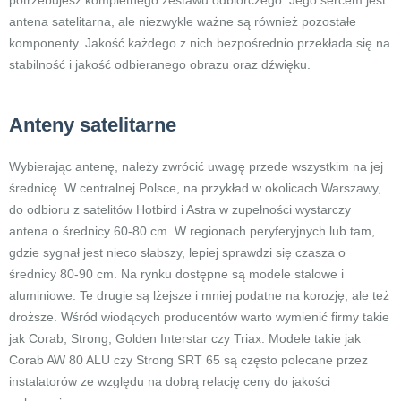
potrzebujesz kompletnego zestawu odbiorczego. Jego sercem jest
antena satelitarna, ale niezwykle ważne są również pozostałe
komponenty. Jakość każdego z nich bezpośrednio przekłada się na
stabilność i jakość odbieranego obrazu oraz dźwięku.
Anteny satelitarne
Wybierając antenę, należy zwrócić uwagę przede wszystkim na jej
średnicę. W centralnej Polsce, na przykład w okolicach Warszawy,
do odbioru z satelitów Hotbird i Astra w zupełności wystarczy
antena o średnicy 60-80 cm. W regionach peryferyjnych lub tam,
gdzie sygnał jest nieco słabszy, lepiej sprawdzi się czasza o
średnicy 80-90 cm. Na rynku dostępne są modele stalowe i
aluminiowe. Te drugie są lżejsze i mniej podatne na korozję, ale też
droższe. Wśród wiodących producentów warto wymienić firmy takie
jak Corab, Strong, Golden Interstar czy Triax. Modele takie jak
Corab AW 80 ALU czy Strong SRT 65 są często polecane przez
instalatorów ze względu na dobrą relację ceny do jakości