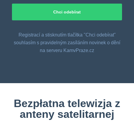
Registrací a stisknutím tlačítka "Chci odebírat"
souhlasím s pravidelným zasíláním novinek o dění
na serveru KamvPraze.cz
Bezpłatna telewizja z
anteny satelitarnej