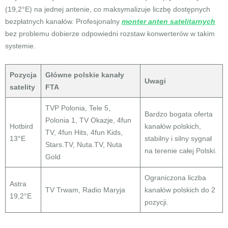
(19,2°E) na jednej antenie, co maksymalizuje liczbę dostępnych
bezpłatnych kanałów. Profesjonalny
monter anten satelitarnych
bez problemu dobierze odpowiedni rozstaw konwerterów w takim
systemie.
Pozycja
Główne polskie kanały
Uwagi
satelity
FTA
TVP Polonia, Tele 5,
Bardzo bogata oferta
Polonia 1, TV Okazje, 4fun
Hotbird
kanałów polskich,
TV, 4fun Hits, 4fun Kids,
13°E
stabilny i silny sygnał
Stars.TV, Nuta.TV, Nuta
na terenie całej Polski.
Gold
Ograniczona liczba
Astra
TV Trwam, Radio Maryja
kanałów polskich do 2
19,2°E
pozycji.