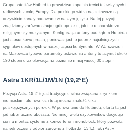
Grupa satelitów Hotbird to prawdziwa kopalnia treści telewizyjnych i
radiowych z całej Europy. Dla polskiego widza najciekawsze są
oczywiście kanały nadawane w naszym języku. Na tej pozycji
znajdziemy zarówno stacje ogólnopolskie, jak i te o charakterze
religijnym czy muzycznym. Konfiguracja anteny pod kątem Hotbirda
jest stosunkowo prosta, ponieważ jest to jeden z najsilniejszych
sygnałów dostępnych w naszej części kontynentu. W Warszawie i
na Mazowszu typowe parametry ustawienia anteny to azymut około
190 stopni oraz elewacja na poziomie mniej więcej 30 stopni.
Astra 1KR/1L/1M/1N (19,2°E)
Pozycja Astra 19,2°E jest tradycyjnie silnie związana z rynkiem
niemieckim, ale również i tutaj można znaleźć kilka
polskojęzycznych perełek. W porównaniu do Hotbirda, oferta ta jest
jednak znacznie uboższa. Niemniej, wielu użytkowników decyduje
się na montaż systemu z konwerterem monoblock, który pozwala
na jednoczesny odbiór zarówno z Hotbirda (13°E), jak i Astry