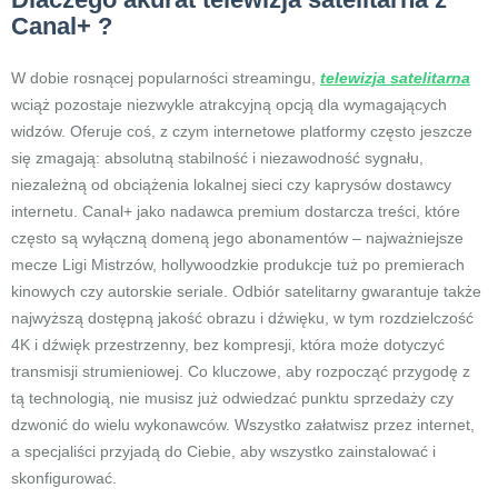
Canal+ ?
W dobie rosnącej popularności streamingu,
telewizja satelitarna
wciąż pozostaje niezwykle atrakcyjną opcją dla wymagających
widzów. Oferuje coś, z czym internetowe platformy często jeszcze
się zmagają: absolutną stabilność i niezawodność sygnału,
niezależną od obciążenia lokalnej sieci czy kaprysów dostawcy
internetu. Canal+ jako nadawca premium dostarcza treści, które
często są wyłączną domeną jego abonamentów – najważniejsze
mecze Ligi Mistrzów, hollywoodzkie produkcje tuż po premierach
kinowych czy autorskie seriale. Odbiór satelitarny gwarantuje także
najwyższą dostępną jakość obrazu i dźwięku, w tym rozdzielczość
4K i dźwięk przestrzenny, bez kompresji, która może dotyczyć
transmisji strumieniowej. Co kluczowe, aby rozpocząć przygodę z
tą technologią, nie musisz już odwiedzać punktu sprzedaży czy
dzwonić do wielu wykonawców. Wszystko załatwisz przez internet,
a specjaliści przyjadą do Ciebie, aby wszystko zainstalować i
skonfigurować.