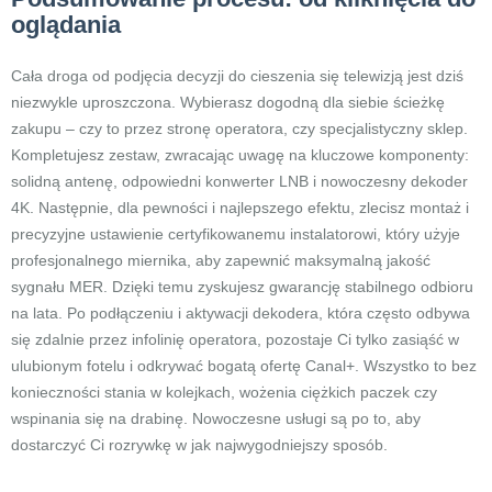
oglądania
Cała droga od podjęcia decyzji do cieszenia się telewizją jest dziś
niezwykle uproszczona. Wybierasz dogodną dla siebie ścieżkę
zakupu – czy to przez stronę operatora, czy specjalistyczny sklep.
Kompletujesz zestaw, zwracając uwagę na kluczowe komponenty:
solidną antenę, odpowiedni konwerter LNB i nowoczesny dekoder
4K. Następnie, dla pewności i najlepszego efektu, zlecisz montaż i
precyzyjne ustawienie certyfikowanemu instalatorowi, który użyje
profesjonalnego miernika, aby zapewnić maksymalną jakość
sygnału MER. Dzięki temu zyskujesz gwarancję stabilnego odbioru
na lata. Po podłączeniu i aktywacji dekodera, która często odbywa
się zdalnie przez infolinię operatora, pozostaje Ci tylko zasiąść w
ulubionym fotelu i odkrywać bogatą ofertę Canal+. Wszystko to bez
konieczności stania w kolejkach, wożenia ciężkich paczek czy
wspinania się na drabinę. Nowoczesne usługi są po to, aby
dostarczyć Ci rozrywkę w jak najwygodniejszy sposób.