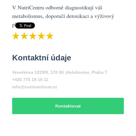
V NutriCentru odborně diagnostikují váš
metabolismus, doporučí detoxikaci a výživový
plán.
Kontaktní údaje
Veverkova 1229/9, 170 00 ,Holešovice, Praha 7
+420 775 19 19 11
info@nutricentrum.cz
Kontaktovat