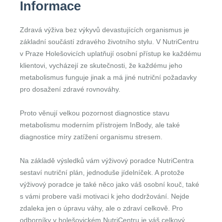
Informace
Zdravá výživa bez výkyvů devastujících organismus je
základní součástí zdravého životního stylu. V NutriCentru
v Praze Holešovicích uplatňují osobní přístup ke každému
klientovi, vycházejí ze skutečnosti, že každému jeho
metabolismus funguje jinak a má jiné nutriční požadavky
pro dosažení zdravé rovnováhy.
Proto věnují velkou pozornost diagnostice stavu
metabolismu moderním přístrojem InBody, ale také
diagnostice míry zatížení organismu stresem.
Na základě výsledků vám výživový poradce NutriCentra
sestaví nutriční plán, jednoduše jídelníček. A protože
výživový poradce je také něco jako váš osobní kouč, také
s vámi probere vaši motivaci k jeho dodržování. Nejde
zdaleka jen o úpravu váhy, ale o zdraví celkově. Pro
odborníky v holešovickém NutriCentru je váš celkový