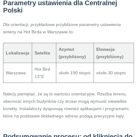
Parametry ustawienia dla Centralnej
Polski
Dla orientacji, przykładowe przybliżone parametry ustawienia
anteny na Hot Birda w Warszawie to:
Azymut
Elewacja
Lokalizacja
Satelita
(przybliżony)
(przybliżony)
Hot Bird
Warszawa
około 190 stopni
około 30 stopni
13°E
Należy pamiętać, że są to wartości orientacyjne. Rzeźba terenu,
obecność innych budynków czy drzew mogą wymusić niewielkie
korekty. Instalatorzy dysponują również aplikacjami i programami,
które na podstawie dokładnego adresu podają precyzyjne kąty.
Podsumowanie procesu: od kliknięcia do