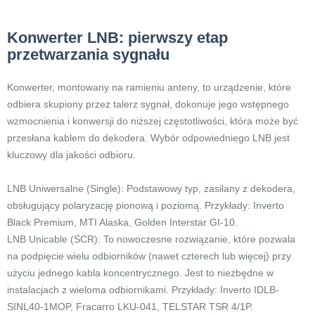
Konwerter LNB: pierwszy etap
przetwarzania sygnału
Konwerter, montowany na ramieniu anteny, to urządzenie, które
odbiera skupiony przez talerz sygnał, dokonuje jego wstępnego
wzmocnienia i konwersji do niższej częstotliwości, która może być
przesłana kablem do dekodera. Wybór odpowiedniego LNB jest
kluczowy dla jakości odbioru.
LNB Uniwersalne (Single): Podstawowy typ, zasilany z dekodera,
obsługujący polaryzację pionową i poziomą. Przykłady: Inverto
Black Premium, MTI Alaska, Golden Interstar GI-10.
LNB Unicable (SCR): To nowoczesne rozwiązanie, które pozwala
na podpięcie wielu odbiorników (nawet czterech lub więcej) przy
użyciu jednego kabla koncentrycznego. Jest to niezbędne w
instalacjach z wieloma odbiornikami. Przykłady: Inverto IDLB-
SINL40-1MOP, Fracarro LKU-041, TELSTAR TSR 4/1P.