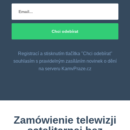
Registrací a stisknutím tlačítka "Chci odebírat"
souhlasím s pravidelným zasíláním novinek o dění
na serveru KamvPraze.cz
Zamówienie telewizji