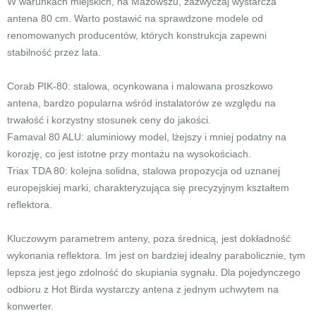
W warunkach miejskich, na Mazowszu, zazwyczaj wystarcza
antena 80 cm. Warto postawić na sprawdzone modele od
renomowanych producentów, których konstrukcja zapewni
stabilność przez lata.
Corab PIK-80: stalowa, ocynkowana i malowana proszkowo
antena, bardzo popularna wśród instalatorów ze względu na
trwałość i korzystny stosunek ceny do jakości.
Famaval 80 ALU: aluminiowy model, lżejszy i mniej podatny na
korozję, co jest istotne przy montażu na wysokościach.
Triax TDA 80: kolejna solidna, stalowa propozycja od uznanej
europejskiej marki, charakteryzująca się precyzyjnym kształtem
reflektora.
Kluczowym parametrem anteny, poza średnicą, jest dokładność
wykonania reflektora. Im jest on bardziej idealny parabolicznie, tym
lepsza jest jego zdolność do skupiania sygnału. Dla pojedynczego
odbioru z Hot Birda wystarczy antena z jednym uchwytem na
konwerter.