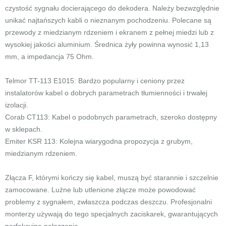
czystość sygnału docierającego do dekodera. Należy bezwzględnie
unikać najtańszych kabli o nieznanym pochodzeniu. Polecane są
przewody z miedzianym rdzeniem i ekranem z pełnej miedzi lub z
wysokiej jakości aluminium. Średnica żyły powinna wynosić 1,13
mm, a impedancja 75 Ohm.
Telmor TT-113 E1015: Bardzo popularny i ceniony przez
instalatorów kabel o dobrych parametrach tłumienności i trwałej
izolacji.
Corab CT113: Kabel o podobnych parametrach, szeroko dostępny
w sklepach.
Emiter KSR 113: Kolejna wiarygodna propozycja z grubym,
miedzianym rdzeniem.
Złącza F, którymi kończy się kabel, muszą być starannie i szczelnie
zamocowane. Luźne lub utlenione złącze może powodować
problemy z sygnałem, zwłaszcza podczas deszczu. Profesjonalni
monterzy używają do tego specjalnych zaciskarek, gwarantujących