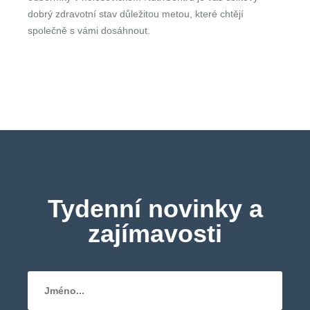
dobrý zdravotní stav důležitou metou, které chtějí
společně s vámi dosáhnout.
Tydenní novinky a
zajímavosti