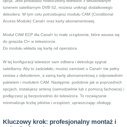
opcja. Jeśli posiadasz nowoczesny telewizor z wbudowanym
tunerem satelitarnym DVB-S2, możesz uniknąć dodatkowego
dekodera. W tym celu potrzebujesz modułu CAM (Conditional
Access Module) Canal+ oraz karty abonamentowej.
Moduł CAM ECP dla Canal+ to małe urządzenie, które wsuwa się
do gniazda CI+ w telewizorze.
Do modułu wkłada się kartę od operatora.
W tej konfiguracji telewizor sam odbiera i dekoduje sygnał
satelitarny. Aby to zadziałało, musisz zamówić u Canal+ nie pełny
zestaw z dekoderem, a samą kartę abonamentową z odpowiednim
pakietem i modułem CAM. Następnie, podobnie jak w poprzednich
opcjach, instalujesz antenę (samodzielnie lub z pomocą fachowca) i
podłączasz ją bezpośrednio do telewizora. To rozwiązanie
minimalizuje liczbę pilotów i urządzeń, upraszczając obsługę.
Kluczowy krok: profesjonalny montaż i