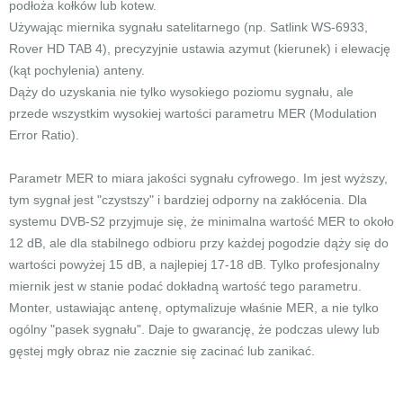
podłoża kołków lub kotew.
Używając miernika sygnału satelitarnego (np. Satlink WS-6933,
Rover HD TAB 4), precyzyjnie ustawia azymut (kierunek) i elewację
(kąt pochylenia) anteny.
Dąży do uzyskania nie tylko wysokiego poziomu sygnału, ale
przede wszystkim wysokiej wartości parametru MER (Modulation
Error Ratio).
Parametr MER to miara jakości sygnału cyfrowego. Im jest wyższy,
tym sygnał jest "czystszy" i bardziej odporny na zakłócenia. Dla
systemu DVB-S2 przyjmuje się, że minimalna wartość MER to około
12 dB, ale dla stabilnego odbioru przy każdej pogodzie dąży się do
wartości powyżej 15 dB, a najlepiej 17-18 dB. Tylko profesjonalny
miernik jest w stanie podać dokładną wartość tego parametru.
Monter, ustawiając antenę, optymalizuje właśnie MER, a nie tylko
ogólny "pasek sygnału". Daje to gwarancję, że podczas ulewy lub
gęstej mgły obraz nie zacznie się zacinać lub zanikać.