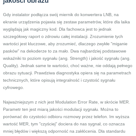
jakości obrazu
Gdy instalator podłącza swój miernik do konwertera LNB, na
ekranie urządzenia pojawia się zestaw parametrów, które dla laika
wyglądają jak magiczny kod. Dla fachowca jest to jednak
szczegółowy raport o zdrowiu całej instalacji. Zrozumienie tych
wartości jest kluczowe, aby zrozumieć, dlaczego zwykłe "miganie
pasków" na dekoderze to za mało. Dwa najbardziej podstawowe
wskaźniki to poziom sygnału (ang. Strength) i jakość sygnału (ang.
Quality). Jednak same te wartości, choć ważne, nie oddają pełnego
obrazu sytuacji. Prawdziwa diagnostyka opiera się na parametrach
technicznych, które opisują integralność i czystość sygnału
cyfrowego.
Najważniejszym z nich jest Modulation Error Rate, w skrócie MER.
Parametr ten jest miarą jakości modulacji sygnału. Można to
porównać do czystości odbioru rozmowy przez telefon. Im wyższa
wartość MER, tym "czyściej" dociera do nas sygnał, co oznacza
mniej błędów i większą odporność na zakłócenia. Dla standardu