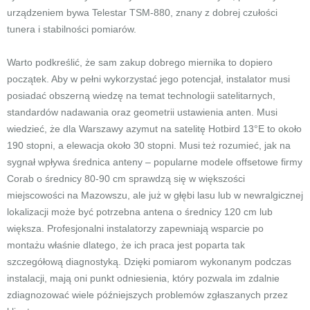
urządzeniem bywa Telestar TSM-880, znany z dobrej czułości
tunera i stabilności pomiarów.
Warto podkreślić, że sam zakup dobrego miernika to dopiero
początek. Aby w pełni wykorzystać jego potencjał, instalator musi
posiadać obszerną wiedzę na temat technologii satelitarnych,
standardów nadawania oraz geometrii ustawienia anten. Musi
wiedzieć, że dla Warszawy azymut na satelitę Hotbird 13°E to około
190 stopni, a elewacja około 30 stopni. Musi też rozumieć, jak na
sygnał wpływa średnica anteny – popularne modele offsetowe firmy
Corab o średnicy 80-90 cm sprawdzą się w większości
miejscowości na Mazowszu, ale już w głębi lasu lub w newralgicznej
lokalizacji może być potrzebna antena o średnicy 120 cm lub
większa. Profesjonalni instalatorzy zapewniają wsparcie po
montażu właśnie dlatego, że ich praca jest poparta tak
szczegółową diagnostyką. Dzięki pomiarom wykonanym podczas
instalacji, mają oni punkt odniesienia, który pozwala im zdalnie
zdiagnozować wiele późniejszych problemów zgłaszanych przez