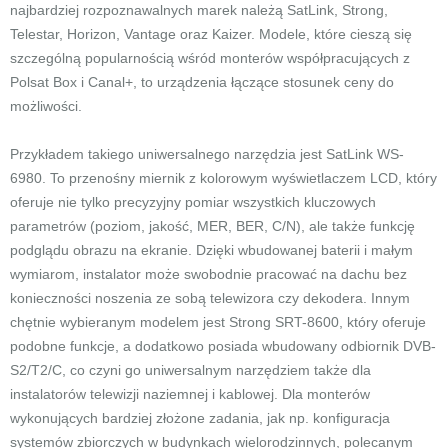
najbardziej rozpoznawalnych marek należą SatLink, Strong,
Telestar, Horizon, Vantage oraz Kaizer. Modele, które cieszą się
szczególną popularnością wśród monterów współpracujących z
Polsat Box i Canal+, to urządzenia łączące stosunek ceny do
możliwości.
Przykładem takiego uniwersalnego narzędzia jest SatLink WS-
6980. To przenośny miernik z kolorowym wyświetlaczem LCD, który
oferuje nie tylko precyzyjny pomiar wszystkich kluczowych
parametrów (poziom, jakość, MER, BER, C/N), ale także funkcję
podglądu obrazu na ekranie. Dzięki wbudowanej baterii i małym
wymiarom, instalator może swobodnie pracować na dachu bez
konieczności noszenia ze sobą telewizora czy dekodera. Innym
chętnie wybieranym modelem jest Strong SRT-8600, który oferuje
podobne funkcje, a dodatkowo posiada wbudowany odbiornik DVB-
S2/T2/C, co czyni go uniwersalnym narzędziem także dla
instalatorów telewizji naziemnej i kablowej. Dla monterów
wykonujących bardziej złożone zadania, jak np. konfiguracja
systemów zbiorczych w budynkach wielorodzinnych, polecanym