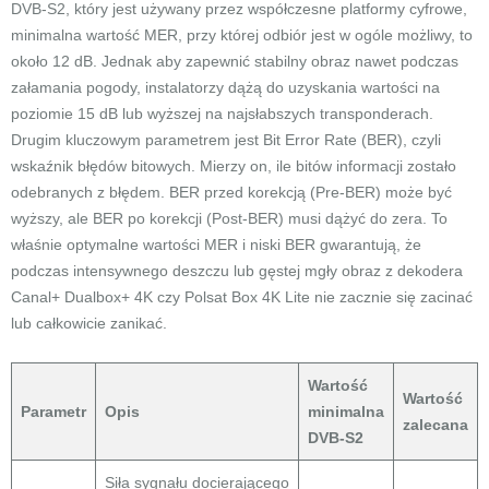
DVB-S2, który jest używany przez współczesne platformy cyfrowe,
minimalna wartość MER, przy której odbiór jest w ogóle możliwy, to
około 12 dB. Jednak aby zapewnić stabilny obraz nawet podczas
załamania pogody, instalatorzy dążą do uzyskania wartości na
poziomie 15 dB lub wyższej na najsłabszych transponderach.
Drugim kluczowym parametrem jest Bit Error Rate (BER), czyli
wskaźnik błędów bitowych. Mierzy on, ile bitów informacji zostało
odebranych z błędem. BER przed korekcją (Pre-BER) może być
wyższy, ale BER po korekcji (Post-BER) musi dążyć do zera. To
właśnie optymalne wartości MER i niski BER gwarantują, że
podczas intensywnego deszczu lub gęstej mgły obraz z dekodera
Canal+ Dualbox+ 4K czy Polsat Box 4K Lite nie zacznie się zacinać
lub całkowicie zanikać.
Wartość
Wartość
Parametr
Opis
minimalna
zalecana
DVB-S2
Siła sygnału docierającego