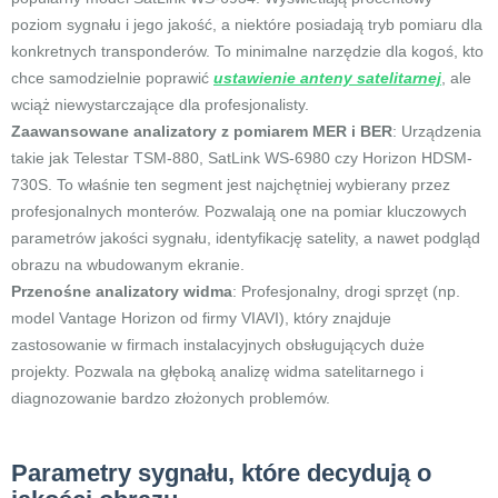
poziom sygnału i jego jakość, a niektóre posiadają tryb pomiaru dla
konkretnych transponderów. To minimalne narzędzie dla kogoś, kto
chce samodzielnie poprawić
ustawienie anteny satelitarnej
, ale
wciąż niewystarczające dla profesjonalisty.
Zaawansowane analizatory z pomiarem MER i BER
: Urządzenia
takie jak Telestar TSM-880, SatLink WS-6980 czy Horizon HDSM-
730S. To właśnie ten segment jest najchętniej wybierany przez
profesjonalnych monterów. Pozwalają one na pomiar kluczowych
parametrów jakości sygnału, identyfikację satelity, a nawet podgląd
obrazu na wbudowanym ekranie.
Przenośne analizatory widma
: Profesjonalny, drogi sprzęt (np.
model Vantage Horizon od firmy VIAVI), który znajduje
zastosowanie w firmach instalacyjnych obsługujących duże
projekty. Pozwala na głęboką analizę widma satelitarnego i
diagnozowanie bardzo złożonych problemów.
Parametry sygnału, które decydują o