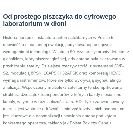
Od prostego piszczyka do cyfrowego
laboratorium w dłoni
Historia narzędzi instalatora anten satelitarnych w Polsce to
opowieść o nieustannej ewolucji, podyktowanej rosnącymi
wymaganiami technologii. W latach 90. wystarczył prosty detektor z
głośnikiem, który piszczał głośniej, gdy antena była skierowana w
przybliżeniu satelity. Dzisiejsza rzeczywistość, z systemami DVB-
S2, modulacją 8PSK, 16APSK i 32APSK oraz kompresją HEVC,
wymaga instrumentów, które nie tylko wykrywają sygnał, ale go
analizują. Współczesny multipleks satelitarny to skomplikowana
struktura dziesiątek transponderów, z których każdy niesie inne
kanały, w tym te w rozdzielczości Ultra HD. Tylko zaawansowany
miernik jest w stanie odróżnić i zmierzyć każdy z nich osobno, co
jest kluczowe dla optymalizacji ustawienia anteny pod kątem
konkretnego operatora, takiego jak Polsat Box czy Canal+.