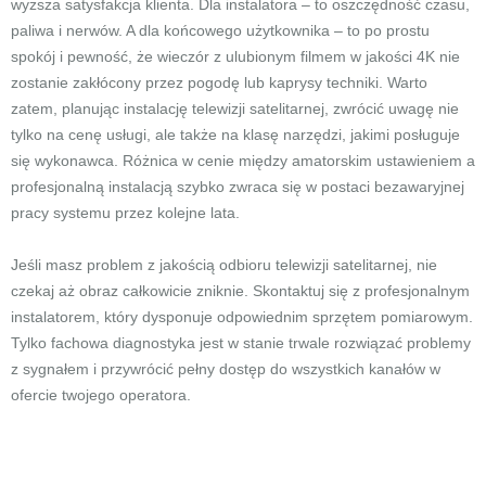
wyższa satysfakcja klienta. Dla instalatora – to oszczędność czasu,
paliwa i nerwów. A dla końcowego użytkownika – to po prostu
spokój i pewność, że wieczór z ulubionym filmem w jakości 4K nie
zostanie zakłócony przez pogodę lub kaprysy techniki. Warto
zatem, planując instalację telewizji satelitarnej, zwrócić uwagę nie
tylko na cenę usługi, ale także na klasę narzędzi, jakimi posługuje
się wykonawca. Różnica w cenie między amatorskim ustawieniem a
profesjonalną instalacją szybko zwraca się w postaci bezawaryjnej
pracy systemu przez kolejne lata.
Jeśli masz problem z jakością odbioru telewizji satelitarnej, nie
czekaj aż obraz całkowicie zniknie. Skontaktuj się z profesjonalnym
instalatorem, który dysponuje odpowiednim sprzętem pomiarowym.
Tylko fachowa diagnostyka jest w stanie trwale rozwiązać problemy
z sygnałem i przywrócić pełny dostęp do wszystkich kanałów w
ofercie twojego operatora.