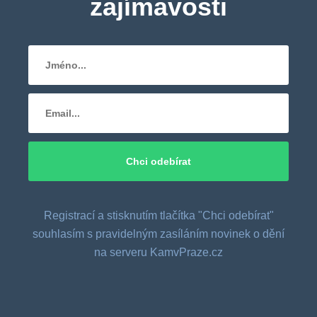
zajímavosti
Registrací a stisknutím tlačítka "Chci odebírat"
souhlasím s pravidelným zasíláním novinek o dění
na serveru KamvPraze.cz