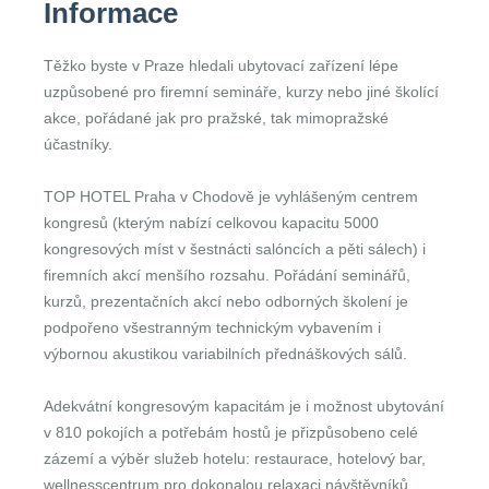
Informace
Těžko byste v Praze hledali ubytovací zařízení lépe
uzpůsobené pro firemní semináře, kurzy nebo jiné školící
akce, pořádané jak pro pražské, tak mimopražské
účastníky.
TOP HOTEL Praha v Chodově je vyhlášeným centrem
kongresů (kterým nabízí celkovou kapacitu 5000
kongresových míst v šestnácti salóncích a pěti sálech) i
firemních akcí menšího rozsahu. Pořádání seminářů,
kurzů, prezentačních akcí nebo odborných školení je
podpořeno všestranným technickým vybavením i
výbornou akustikou variabilních přednáškových sálů.
Adekvátní kongresovým kapacitám je i možnost ubytování
v 810 pokojích a potřebám hostů je přizpůsobeno celé
zázemí a výběr služeb hotelu: restaurace, hotelový bar,
wellnesscentrum pro dokonalou relaxaci návštěvníků,