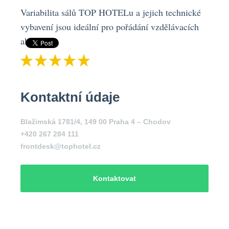
Variabilita sálů TOP HOTELu a jejich technické
vybavení jsou ideální pro pořádání vzdělávacích
akcí.
Kontaktní údaje
Blažimská 1781/4, 149 00 Praha 4 – Chodov
+420 267 284 111
frontdesk@tophotel.cz
Kontaktovat