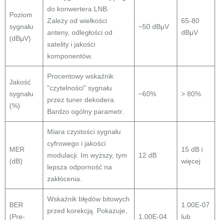
do konwertera LNB.
Poziom
Zależy od wielkości
65-80
sygnału
~50 dBμV
anteny, odległości od
dBμV
(dBμV)
satelity i jakości
komponentów.
Procentowy wskaźnik
Jakość
"czytelności" sygnału
sygnału
~60%
> 80%
przez tuner dekodera.
(%)
Bardzo ogólny parametr.
Miara czystości sygnału
cyfrowego i jakości
MER
15 dB i
modulacji. Im wyższy, tym
12 dB
(dB)
więcej
lepsza odporność na
zakłócenia.
Wskaźnik błędów bitowych
BER
1.00E-07
przed korekcją. Pokazuje,
(Pre-
1.00E-04
lub