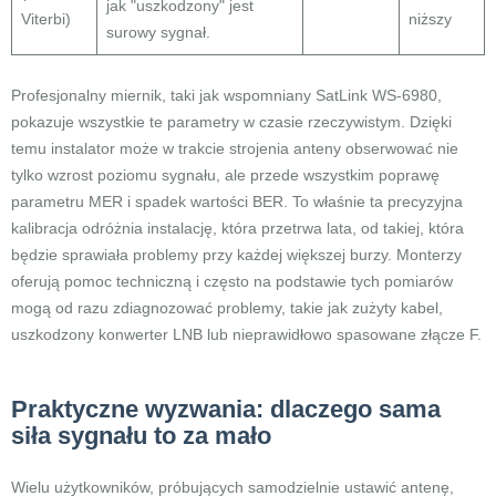
jak "uszkodzony" jest
Viterbi)
niższy
surowy sygnał.
Profesjonalny miernik, taki jak wspomniany SatLink WS-6980,
pokazuje wszystkie te parametry w czasie rzeczywistym. Dzięki
temu instalator może w trakcie strojenia anteny obserwować nie
tylko wzrost poziomu sygnału, ale przede wszystkim poprawę
parametru MER i spadek wartości BER. To właśnie ta precyzyjna
kalibracja odróżnia instalację, która przetrwa lata, od takiej, która
będzie sprawiała problemy przy każdej większej burzy. Monterzy
oferują pomoc techniczną i często na podstawie tych pomiarów
mogą od razu zdiagnozować problemy, takie jak zużyty kabel,
uszkodzony konwerter LNB lub nieprawidłowo spasowane złącze F.
Praktyczne wyzwania: dlaczego sama
siła sygnału to za mało
Wielu użytkowników, próbujących samodzielnie ustawić antenę,