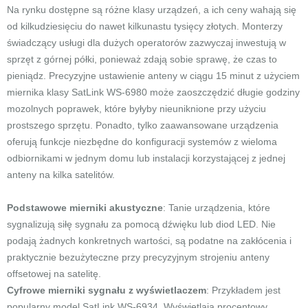
Na rynku dostępne są różne klasy urządzeń, a ich ceny wahają się
od kilkudziesięciu do nawet kilkunastu tysięcy złotych. Monterzy
świadczący usługi dla dużych operatorów zazwyczaj inwestują w
sprzęt z górnej półki, ponieważ zdają sobie sprawę, że czas to
pieniądz. Precyzyjne ustawienie anteny w ciągu 15 minut z użyciem
miernika klasy SatLink WS-6980 może zaoszczędzić długie godziny
mozolnych poprawek, które byłyby nieuniknione przy użyciu
prostszego sprzętu. Ponadto, tylko zaawansowane urządzenia
oferują funkcje niezbędne do konfiguracji systemów z wieloma
odbiornikami w jednym domu lub instalacji korzystającej z jednej
anteny na kilka satelitów.
Podstawowe mierniki akustyczne
: Tanie urządzenia, które
sygnalizują siłę sygnału za pomocą dźwięku lub diod LED. Nie
podają żadnych konkretnych wartości, są podatne na zakłócenia i
praktycznie bezużyteczne przy precyzyjnym strojeniu anteny
offsetowej na satelitę.
Cyfrowe mierniki sygnału z wyświetlaczem
: Przykładem jest
popularny model SatLink WS-6934. Wyświetlają procentowy