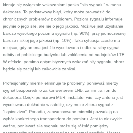
kieruje się wyłącznie wskazaniami paska "siła sygnału" w menu
dekodera. To podstawowy błąd, który może prowadzić do
chronicznych problemów z odbiorem. Poziom sygnału informuje
jedynie o jego sile, ale nie o jego jakości. Możliwe jest uzyskanie
bardzo wysokiego poziomu sygnału (np. 90%), przy jednoczesnej
bardzo niskiej jego jakości (np. 10%). Taka sytuacja często ma
miejsce, gdy antena jest źle wycelowana i odbiera silny sygnał
odbity od pobliskiego budynku lub zakłócenia od nadajników LTE.
W efekcie, pomimo optymistycznych wskazań siły sygnału, obraz
będzie się zaciął lub całkowicie zanikał.
Profesjonalny miernik eliminuje te problemy, ponieważ mierzy
sygnał bezpośrednio za konwerterem LNB, zanim trafi on do
dekodera. Dzięki pomiarowi MER, instalator wie, czy antena jest
wycelowana dokładnie w satelitę, czy może zbiera sygnał z
"sąsiedztwa". Ponadto, zaawansowane mierniki pozwalają na
wybór konkretnego transpondera do pomiaru. Jest to niezwykle
ważne, ponieważ siła sygnału może się różnić pomiędzy