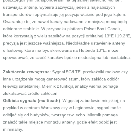
poszczególnymi transponderami na tej samej satelicie. Monter,
ustawiając antenę, wybiera zazwyczaj jeden z najsłabszych
transponderów i optymalizuje jej pozycję właśnie pod jego kątem.
Gwarantuje to, że nawet kanały nadawane z mniejszą mocą będą
odbierane stabilnie. W przypadku platform Polsat Box i Canal+,
które korzystają z wielu satelitów na pozycji orbitalnej 13°E i 19.2°E,
precyzja jest jeszcze ważniejsza. Niedokładne ustawienie anteny
offsetowej, która ma być skierowana na Hotbirda 13°E, może
spowodować, że część kanałów będzie niedostępna lub niestabilna.
Zakłócenia zewnętrzne
: Sygnał 5G/LTE, przekaźniki radiowe czy
inne urządzenia mogą generować szum, który zakłóca odbiór
telewizji satelitarnej. Miernik z funkcją analizy widma pomaga
zlokalizować źródło zakłóceń.
Odbicia sygnału (multipath)
: W gęstej zabudowie miejskiej, na
przykład w centrum Warszawy czy w Legionowie, sygnał może
odbijać się od budynków, tworząc tzw. echo. Miernik pomaga
znaleźć takie miejsce montażu anteny, gdzie efekt odbić jest
minimalny.