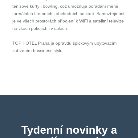
tenisové kurty i bowling, což umožňuje pořádání méně
formálních firemních i obchodních setkání. Samozřejmostí
je ve všech prostorách připojení k WiFi a satelitní televize
na všech pokojích i v sálech.
TOP HOTEL Praha je opravdu špičkovým ubytovacím
zařízením bussiness stylu.
Tydenní novinky a