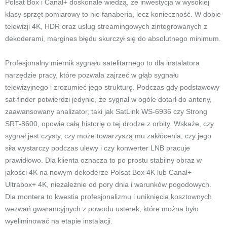
Polsat Box i Canal+ doskonale wiedzą, że inwestycja w wysokiej
klasy sprzęt pomiarowy to nie fanaberia, lecz konieczność. W dobie
telewizji 4K, HDR oraz usług streamingowych zintegrowanych z
dekoderami, margines błędu skurczył się do absolutnego minimum.
Profesjonalny miernik sygnału satelitarnego to dla instalatora
narzędzie pracy, które pozwala zajrzeć w głąb sygnału
telewizyjnego i zrozumieć jego strukturę. Podczas gdy podstawowy
sat-finder potwierdzi jedynie, że sygnał w ogóle dotarł do anteny,
zaawansowany analizator, taki jak SatLink WS-6936 czy Strong
SRT-8600, opowie całą historię o tej drodze z orbity. Wskaże, czy
sygnał jest czysty, czy może towarzyszą mu zakłócenia, czy jego
siła wystarczy podczas ulewy i czy konwerter LNB pracuje
prawidłowo. Dla klienta oznacza to po prostu stabilny obraz w
jakości 4K na nowym dekoderze Polsat Box 4K lub Canal+
Ultrabox+ 4K, niezależnie od pory dnia i warunków pogodowych.
Dla montera to kwestia profesjonalizmu i uniknięcia kosztownych
wezwań gwarancyjnych z powodu usterek, które można było
wyeliminować na etapie instalacji.