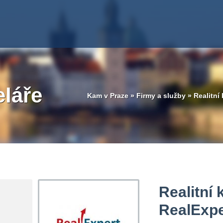
eláře
Kam v Praze
»
Firmy a služby
»
Realitní
Realitní 
RealExpe