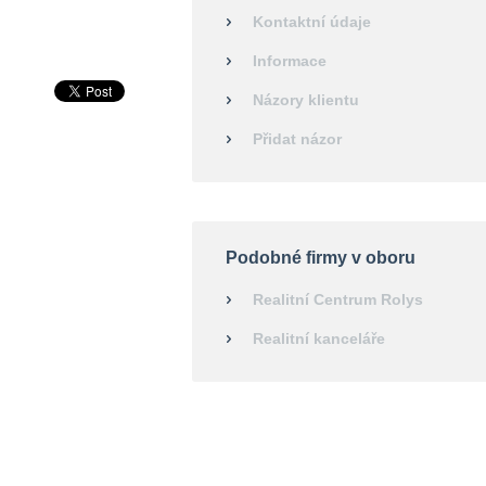
Kontaktní údaje
Informace
Názory klientu
Přidat názor
Podobné firmy v oboru
Realitní Centrum Rolys
Realitní kanceláře