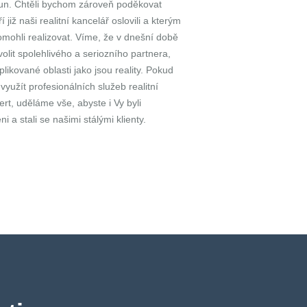
run. Chtěli bychom zároveň poděkovat
 již naši realitní kancelář oslovili a kterým
pomohli realizovat. Víme, že v dnešní době
olit spolehlivého a seriozního partnera,
likované oblasti jako jsou reality. Pokud
využít profesionálních služeb realitní
rt, uděláme vše, abyste i Vy byli
 a stali se našimi stálými klienty.