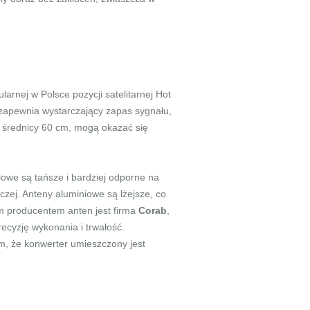
rnej w Polsce pozycji satelitarnej Hot
r zapewnia wystarczający zapas sygnału,
o średnicy 60 cm, mogą okazać się
lowe są tańsze i bardziej odporne na
zej. Anteny aluminiowe są lżejsze, co
im producentem anten jest firma
Corab
,
recyzję wykonania i trwałość.
ym, że konwerter umieszczony jest