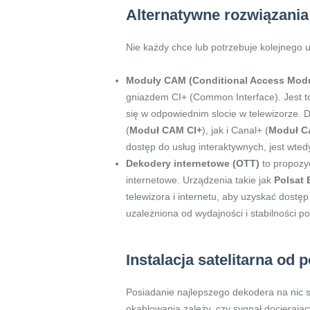
Alternatywne rozwiązania
Nie każdy chce lub potrzebuje kolejnego ur
Moduły CAM (Conditional Access Mod
gniazdem CI+ (Common Interface). Jest to
się w odpowiednim slocie w telewizorze. D
(
Moduł CAM CI+
), jak i Canal+ (
Moduł C
dostęp do usług interaktywnych, jest wte
Dekodery internetowe (OTT)
to propozyc
internetowe. Urządzenia takie jak
Polsat
telewizora i internetu, aby uzyskać dostę
uzależniona od wydajności i stabilności p
Instalacja satelitarna od 
Posiadanie najlepszego dekodera na nic si
okablowania zależy, czy sygnał docierając