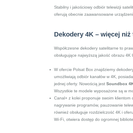
Stabilny i jakościowy odbiór telewizji sat
oferują obecnie zaawansowane urządzenia
Dekodery 4K – więcej niż t
Współczesne dekodery satelitarne to pra
obsługujące najwyższą jakość obrazu 4K U
W ofercie Polsat Box znajdziemy dekodery
umożliwiają odbiór kanałów w 4K, posiada
jednej oferty. Nowością jest
Soundbox 4
Wszystkie te modele wyposażone są w modu
Canal+ z kolei proponuje swoim klientom
nagrywanie programów, pauzowanie telewiz
również obsługuje rozdzielczość 4K i ofe
Wi-Fi, otwiera dostęp do ogromnej bibliot