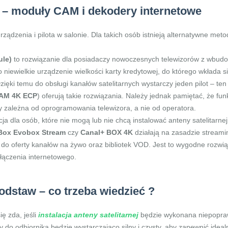
 – moduły CAM i dekodery internetowe
ządzenia i pilota w salonie. Dla takich osób istnieją alternatywne metod
ule)
to rozwiązanie dla posiadaczy nowoczesnych telewizorów z wbud
 niewielkie urządzenie wielkości karty kredytowej, do którego wkłada 
zięki temu do obsługi kanałów satelitarnych wystarczy jeden pilot – te
AM 4K ECP
) oferują takie rozwiązania. Należy jednak pamiętać, że fu
dy zależna od oprogramowania telewizora, a nie od operatora.
ja dla osób, które nie mogą lub nie chcą instalować anteny satelitarnej,
 Box Evobox Stream
czy
Canal+ BOX 4K
działają na zasadzie streami
p do oferty kanałów na żywo oraz bibliotek VOD. Jest to wygodne rozwiąz
ołączenia internetowego.
podstaw – co trzeba wiedzieć ?
ę zda, jeśli
instalacja anteny satelitarnej
będzie wykonana niepoprawn
y do odbiornika będzie wystarczająco silny i czysty, aby zapewnić idea