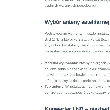
trudnych warunkach pogodowych.
Wybór anteny satelitarnej
Podstawowym elementem każdej instalacji 
Bird 13°E, z której korzystają Polsat Box
aby odbiór był stabilny nawet podczas in
niewystarczające i powodować zanikanie 
Materiał wykonania
: Anteny najczęściej
odkształcenia mechaniczne, ale z czasem 
ułatwia montaż, i całkowicie odporne na 
której produkty, takie jak serie anten st
Typ anteny
: W instalacjach domowych nie
poniżej geometrycznego środka czaszy, co
Konwerter LNB – niezbęd