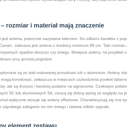
 – rozmiar i materiał mają znaczenie
jest antena, potocznie nazywana talerzem. Do odbioru kanałów z popula
 i Canal+, zalecana jest antena o średnicy minimum 80 cm. Taki rozmia
tensywnych opadów deszczu czy śniegu. Mniejsze anteny, na przykład 
obrazu przy gorszej pogodzie.
 wykonane są ze stali malowanej proszkowo lub z aluminium. Anteny sta
mogą korodować, zwłaszcza w miejscach uszkodzenia powłoki lakiernic
rdzę, ale są droższe i bardziej podatne na wgniecenia. Czołowym polsk
alowych SC lub aluminiowych SA, cieszą się dobrą opinią ze względu na p
mal wyłącznie stosuje się anteny offsetowe. Charakteryzują się one t
 zapobiega zaleganiu na nim śniegu i ułatwia odbiór sygnału.
ny element zestawu