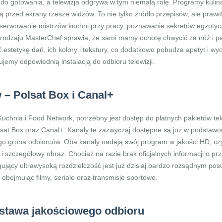
do gotowania, a telewizja odgrywa w tym niemałą rolę. Programy kulin
przed ekrany rzesze widzów. To nie tylko źródło przepisów, ale prawdziw
bserwowanie mistrzów kuchni przy pracy, poznawanie sekretów egzotyc
odzaju MasterChef sprawia, że sami mamy ochotę chwycić za nóż i pa
 estetykę dań, ich kolory i tekstury, co dodatkowo pobudza apetyt i wyo
nujemy odpowiednią instalacją do odbioru telewizji.
– Polsat Box i Canal+
chnia i Food Network, potrzebny jest dostęp do płatnych pakietów te
olsat Box oraz Canal+. Kanały te zazwyczaj dostępne są już w podstawo
ego grona odbiorców. Oba kanały nadają swój program w jakości HD, czyli
szczegółowy obraz. Chociaż na razie brak oficjalnych informacji o prze
ugujący ultrawysoką rozdzielczość jest już dzisiaj bardzo rozsądnym p
 obejmując filmy, seriale oraz transmisje sportowe.
stawa jakościowego odbioru