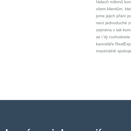
řádech milionů ko
všem klientům, kteří
jsme jejich přání 
není jednoduché zv
zejména v tak komp
se i Vy rozhodnete 
kanceláře RealExpe
maximálně spokojeni