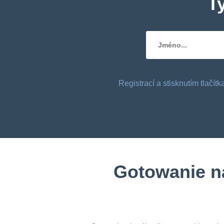
T
Registrací a stisknutím tlačí
Gotowanie na