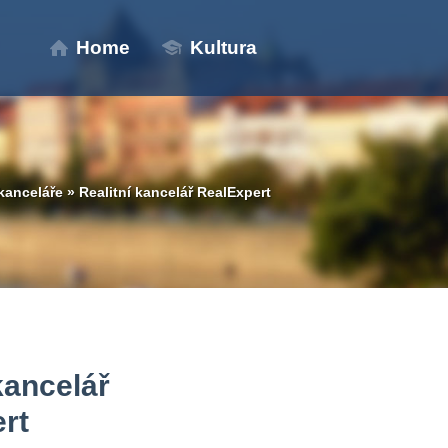
Home
Kultura
 kanceláře
»
Realitní kancelář RealExpert
kancelář
rt