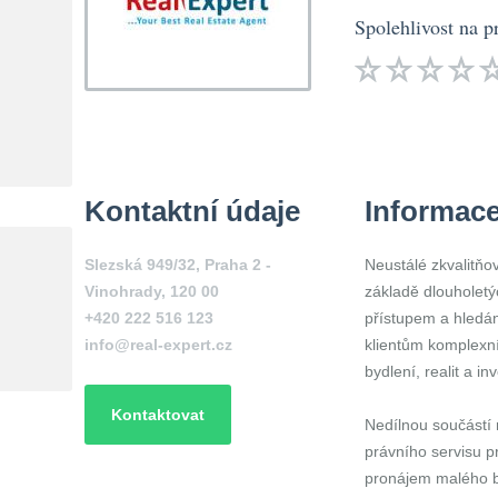
Spolehlivost na p
Kontaktní údaje
Informac
Slezská 949/32, Praha 2 -
Neustálé zkvalitň
Vinohrady, 120 00
základě dlouholetý
+420 222 516 123
přístupem a hledán
info@real-expert.cz
klientům komplexní
bydlení, realit a in
Kontaktovat
Nedílnou součástí 
právního servisu p
pronájem malého by