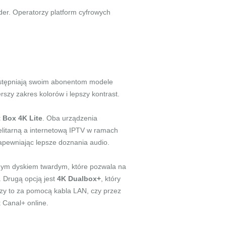
oder. Operatorzy platform cyfrowych
dostępniają swoim abonentom modele
zy zakres kolorów i lepszy kontrast.
 Box 4K Lite
. Oba urządzenia
elitarną a internetową IPTV w ramach
 zapewniając lepsze doznania audio.
ym dyskiem twardym, które pozwala na
. Drugą opcją jest
4K Dualbox+
, który
czy to za pomocą kabla LAN, czy przez
k Canal+ online.