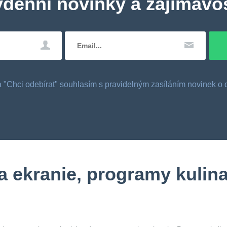
ydenní novinky a zajímavos
tka "Chci odebírat" souhlasím s pravidelným zasíláním novinek 
 ekranie, programy kulinar