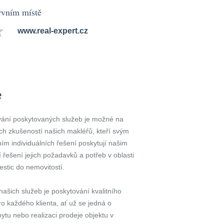
rvním místě
www.real-expert.cz
e
ování poskytovaných služeb je možné na
ch zkušeností našich makléřů, kteří svým
ím individuálních řešení poskytují našim
 řešení jejich požadavků a potřeb v oblasti
vestic do nemovitostí.
našich služeb je poskytování kvalitního
ro každého klienta, ať už se jedná o
tu nebo realizaci prodeje objektu v