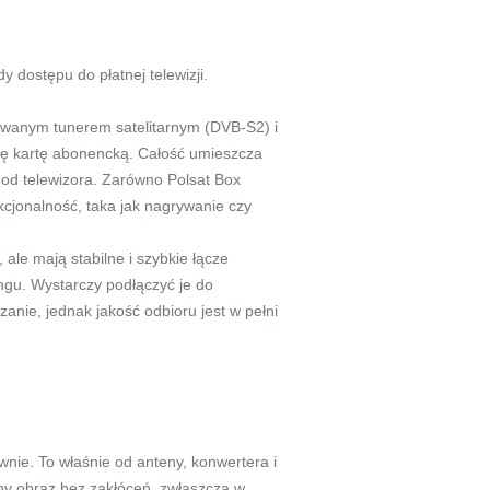
y dostępu do płatnej telewizji.
owanym tunerem satelitarnym (DVB-S2) i
się kartę abonencką. Całość umieszcza
n od telewizora. Zarówno Polsat Box
nkcjonalność, taka jak nagrywanie czy
 ale mają stabilne i szybkie łącze
ngu. Wystarczy podłączyć je do
anie, jednak jakość odbioru jest w pełni
ie. To właśnie od anteny, konwertera i
lny obraz bez zakłóceń, zwłaszcza w