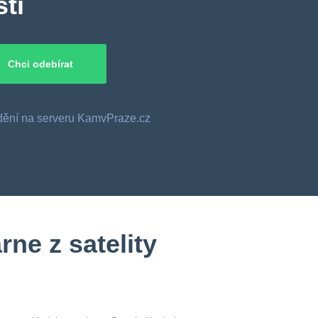
ti
o dění na serveru KamvPraze.cz
ne z satelity