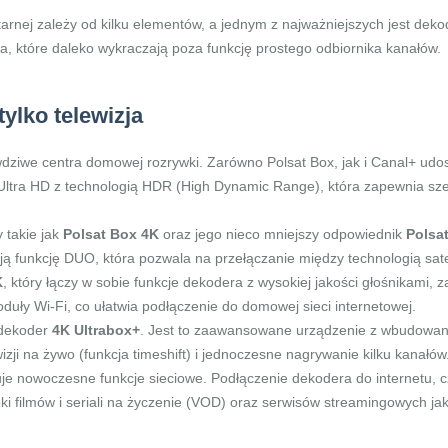
elitarnej zależy od kilku elementów, a jednym z najważniejszych jest dek
, które daleko wykraczają poza funkcję prostego odbiornika kanałów.
ylko telewizja
wdziwe centra domowej rozrywki. Zarówno Polsat Box, jak i Canal+ u
ltra HD z technologią HDR (High Dynamic Range), która zapewnia szers
 takie jak
Polsat Box 4K
oraz jego nieco mniejszy odpowiednik
Polsat
ją funkcję DUO, która pozwala na przełączanie między technologią sat
K
, który łączy w sobie funkcje dekodera z wysokiej jakości głośnikami,
ły Wi-Fi, co ułatwia podłączenie do domowej sieci internetowej.
 dekoder
4K Ultrabox+
. Jest to zaawansowane urządzenie z wbudowan
ji na żywo (funkcja timeshift) i jednoczesne nagrywanie kilku kanałów
ruje nowoczesne funkcje sieciowe. Podłączenie dekodera do internetu, 
eki filmów i seriali na życzenie (VOD) oraz serwisów streamingowych ja