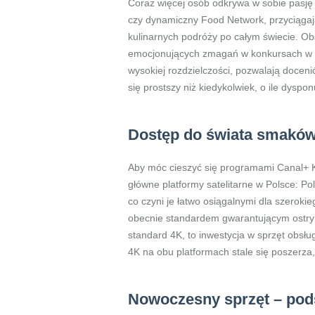
Coraz więcej osób odkrywa w sobie pasję 
czy dynamiczny Food Network, przyciągają 
kulinarnych podróży po całym świecie. O
emocjonujących zmagań w konkursach w r
wysokiej rozdzielczości, pozwalają docenić
się prostszy niż kiedykolwiek, o ile dyspo
Dostęp do świata smaków 
Aby móc cieszyć się programami Canal+ Ku
główne platformy satelitarne w Polsce: P
co czyni je łatwo osiągalnymi dla szeroki
obecnie standardem gwarantującym ostry i 
standard 4K, to inwestycja w sprzęt obsł
4K na obu platformach stale się poszerza,
Nowoczesny sprzęt – pod