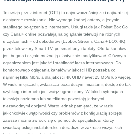
Telewizja przez internet (OTT) to najnowocześniejsze i najbardziej
elastyczne rozwiązanie. Nie wymaga żadnej anteny, a jedynie
stabilnego połączenia z internetem. Usługi takie jak Polsat Box Go
czy Canal+ online pozwalają na oglądanie telewizji na różnych
urządzeniach – od dekoderów (Evobox Stream, Canal+ BOX 4K),
przez telewizory Smart TV, po smartfony i tablety. Oferta kanałów
jest bogata i często można ją elastycznie modyfikować. Głównym
ograniczeniem jest jakość i stabilność łącza internetowego. Do
komfortowego oglądania kanałów w jakości HD potrzeba co
najmniej kilku Mb/s, a dla jakości 4K UHD nawet 25 Mb/s lub więcej.
W wielu miejscach, zwłaszcza poza dużymi miastami, dostęp do tak
szybkiego internetu jest wciąż ograniczony. W takich sytuacjach
telewizja naziemna lub satelitarna pozostają jedynymi
niezawodnymi opcjami. Warto jednak pamiętać, że w razie
jakichkolwiek wątpliwości czy problemów z konfiguracją sprzętu,
zawsze można zwrócić się o pomoc do specjalistów, którzy
świadczą usługi instalatorskie i doradcze w zakresie wszystkich