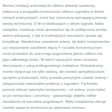
Montaż instalacji antenowej do odbioru telewizji naziemnej,
zwłaszcza w przypadku konieczności odbioru sygnałów w dwóch
różnych polaryzacjach, może być czynnością wymagającą pewnej
wiedzy technicznej. O ile w lokalizacjach o silnym sygnale, blisko
nadajnika, instalacja może sprowadzać się do podłączenia prostej
anteny pokojowej, o tyle w trudniejszych warunkach sprawa się
komplikuje. Niewłaściwe ustawienie anteny, zły dobór komponentów
czy niepoprawne zarobienie złączy F na kablu koncentrycznym
może prowadzić do znacznego pogorszenia jakości odbioru lub
jego całkowitego braku. W takich sytuacjach warto rozważyć
skorzystanie z usług profesjonalnego instalatora. Doświadczony
monter dysponuje nie tylko wiedzą, ale również specjalistycznym
sprzętem pomiarowym, który pozwala precyzyjnie ustawić antenę i
zdiagnozować ewentualne problemy z sygnałem. Fachowiec
pomoże dobrać optymalne komponenty – od anteny, przez kabel,
aż po wzmacniacz i zwrotnicę – gwarantując stabilny odbiór
niezależnie od warunków pogodowych. Wielu instalatorów oferuje
również wsparcie techniczne po wykonaniu montażu.