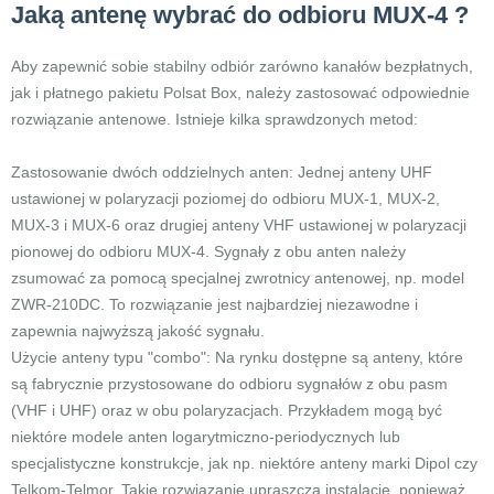
Jaką antenę wybrać do odbioru MUX-4 ?
Aby zapewnić sobie stabilny odbiór zarówno kanałów bezpłatnych,
jak i płatnego pakietu Polsat Box, należy zastosować odpowiednie
rozwiązanie antenowe. Istnieje kilka sprawdzonych metod:
Zastosowanie dwóch oddzielnych anten: Jednej anteny UHF
ustawionej w polaryzacji poziomej do odbioru MUX-1, MUX-2,
MUX-3 i MUX-6 oraz drugiej anteny VHF ustawionej w polaryzacji
pionowej do odbioru MUX-4. Sygnały z obu anten należy
zsumować za pomocą specjalnej zwrotnicy antenowej, np. model
ZWR-210DC. To rozwiązanie jest najbardziej niezawodne i
zapewnia najwyższą jakość sygnału.
Użycie anteny typu "combo": Na rynku dostępne są anteny, które
są fabrycznie przystosowane do odbioru sygnałów z obu pasm
(VHF i UHF) oraz w obu polaryzacjach. Przykładem mogą być
niektóre modele anten logarytmiczno-periodycznych lub
specjalistyczne konstrukcje, jak np. niektóre anteny marki Dipol czy
Telkom-Telmor. Takie rozwiązanie upraszcza instalację, ponieważ