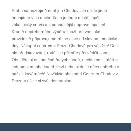
Praha samozřejmě není jen Chodov, ale nikde jinde
nenajdete více obchodů na jednom místě, lepší
zákaznický servis ani pohodlnější dopravní spojení.
Kromě nepřeberného výběru zboží pro vás také
pravidelně připravujeme různé akce od slev po tematické
dny. Nákupní centrum v Praze-Chodově pro vás žije! Dost
ale představování, raději se přijeďte přesvědčit sami.
Obejděte si nekonečné řadyobchodů, nechte se zkrášlit v
jednom z mnoha kadeřnictví nebo si dejte něco dobrého v
našich kavárnách! Navštivte obchodní Centrum Chodov v
Praze a užijte si svůj den naplno!