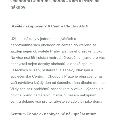
Obchodní Centrum Chodov - Kam v Praze na
nákupy
Skvělé nakupování? V Centru Chodov ANO!
Užijte si nákupy v jednom z největších a
nejvýznamnějších obchodních center, do kterého se
sjíždějí nejen obyvatelé Prahy, ale i celého širokého okolí!
Na více než 55 tisících metrech čtverečních jsme pro vás
nachystali nejen desítky obchodů, ale také spoustu
užitečných služeb, restaurací a zábavy. Nákupní a
společenské Centrum Chodov v Praze je připraveno na
vaši návštěvu každý den od časného rána dlouho do noci.
Vždy zde bez problémů zaparkujete a velkou výhodou je i
poloha přímo nad stanicí metra. V našem nákupním
centru děláme vše pro to, abyste se zde cítili jako doma.
Centrum Chodov - neobyčejné nákupní centrum