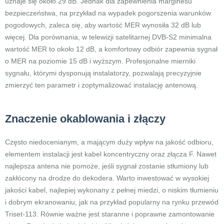
uznaje się około 29 dB. Jednak dla zapewnienia marginesu
bezpieczeństwa, na przykład na wypadek pogorszenia warunków
pogodowych, zaleca się, aby wartość MER wynosiła 32 dB lub
więcej. Dla porównania, w telewizji satelitarnej DVB-S2 minimalna
wartość MER to około 12 dB, a komfortowy odbiór zapewnia sygnał
o MER na poziomie 15 dB i wyższym. Profesjonalne mierniki
sygnału, którymi dysponują instalatorzy, pozwalają precyzyjnie
zmierzyć ten parametr i zoptymalizować instalację antenową.
Znaczenie okablowania i złączy
Często niedocenianym, a mającym duży wpływ na jakość odbioru,
elementem instalacji jest kabel koncentryczny oraz złącza F. Nawet
najlepsza antena nie pomoże, jeśli sygnał zostanie stłumiony lub
zakłócony na drodze do dekodera. Warto inwestować w wysokiej
jakości kabel, najlepiej wykonany z pełnej miedzi, o niskim tłumieniu
i dobrym ekranowaniu, jak na przykład popularny na rynku przewód
Triset-113. Równie ważne jest staranne i poprawne zamontowanie