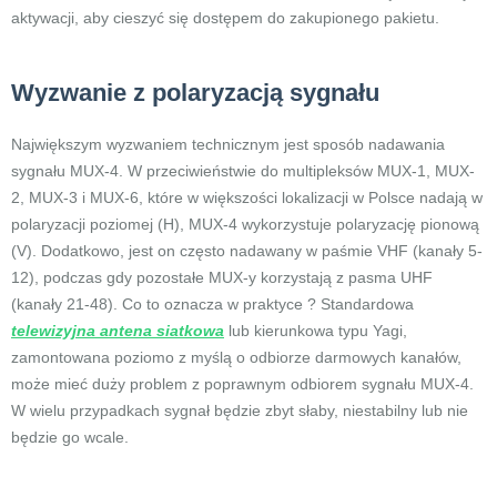
aktywacji, aby cieszyć się dostępem do zakupionego pakietu.
Wyzwanie z polaryzacją sygnału
Największym wyzwaniem technicznym jest sposób nadawania
sygnału MUX-4. W przeciwieństwie do multipleksów MUX-1, MUX-
2, MUX-3 i MUX-6, które w większości lokalizacji w Polsce nadają w
polaryzacji poziomej (H), MUX-4 wykorzystuje polaryzację pionową
(V). Dodatkowo, jest on często nadawany w paśmie VHF (kanały 5-
12), podczas gdy pozostałe MUX-y korzystają z pasma UHF
(kanały 21-48). Co to oznacza w praktyce ? Standardowa
telewizyjna antena siatkowa
lub kierunkowa typu Yagi,
zamontowana poziomo z myślą o odbiorze darmowych kanałów,
może mieć duży problem z poprawnym odbiorem sygnału MUX-4.
W wielu przypadkach sygnał będzie zbyt słaby, niestabilny lub nie
będzie go wcale.