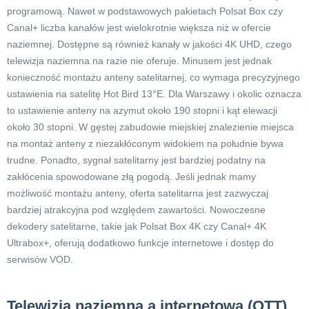
programową. Nawet w podstawowych pakietach Polsat Box czy
Canal+ liczba kanałów jest wielokrotnie większa niż w ofercie
naziemnej. Dostępne są również kanały w jakości 4K UHD, czego
telewizja naziemna na razie nie oferuje. Minusem jest jednak
konieczność montażu anteny satelitarnej, co wymaga precyzyjnego
ustawienia na satelitę Hot Bird 13°E. Dla Warszawy i okolic oznacza
to ustawienie anteny na azymut około 190 stopni i kąt elewacji
około 30 stopni. W gęstej zabudowie miejskiej znalezienie miejsca
na montaż anteny z niezakłóconym widokiem na południe bywa
trudne. Ponadto, sygnał satelitarny jest bardziej podatny na
zakłócenia spowodowane złą pogodą. Jeśli jednak mamy
możliwość montażu anteny, oferta satelitarna jest zazwyczaj
bardziej atrakcyjna pod względem zawartości. Nowoczesne
dekodery satelitarne, takie jak Polsat Box 4K czy Canal+ 4K
Ultrabox+, oferują dodatkowo funkcje internetowe i dostęp do
serwisów VOD.
Telewizja naziemna a internetowa (OTT)