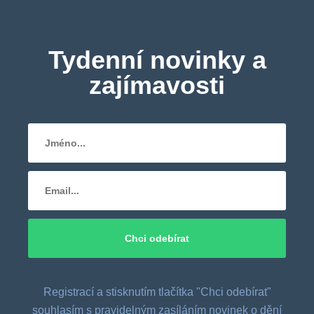
Tydenní novinky a
zajímavosti
Registrací a stisknutím tlačítka "Chci odebírat"
souhlasím s pravidelným zasíláním novinek o dění