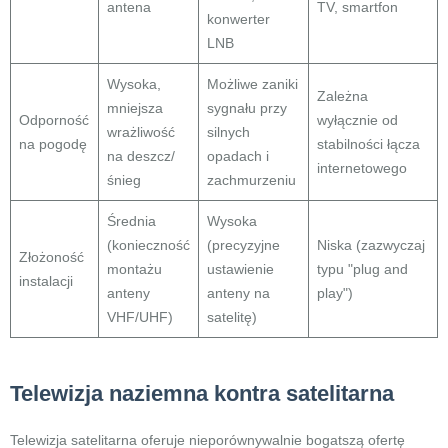
antena
TV, smartfon
konwerter
LNB
Wysoka,
Możliwe zaniki
Zależna
mniejsza
sygnału przy
Odporność
wyłącznie od
wrażliwość
silnych
na pogodę
stabilności łącza
na deszcz/
opadach i
internetowego
śnieg
zachmurzeniu
Średnia
Wysoka
(konieczność
(precyzyjne
Niska (zazwyczaj
Złożoność
montażu
ustawienie
typu "plug and
instalacji
anteny
anteny na
play")
VHF/UHF)
satelitę)
Telewizja naziemna kontra satelitarna
Telewizja satelitarna oferuje nieporównywalnie bogatszą ofertę