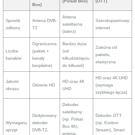
(Polsat Box)
(OTT)
Box)
Antena
Sposób
Antena DVB-
Szerokopasmowy
satelitarna
odbioru
T2
internet
(talerz)
Ograniczona
Bardzo duża
Zależna od
Liczba
(pakiet +
(od
pakietu,
kanałów
kanały
kilkudziesięciu
elastyczna
bezpłatne)
do kilkuset)
HD oraz 4K UHD
Jakość
HD oraz 4K
Głównie HD
(wymaga
obrazu
UHD
szybkiego łącza)
Dekoder
satelitarny
Dedykowany
Dekoder OTT
(np. Polsat
Wymagany
dekoder
(np. Evobox
Box 4K),
sprzęt
DVB-T2,
Stream), Smart
antena,