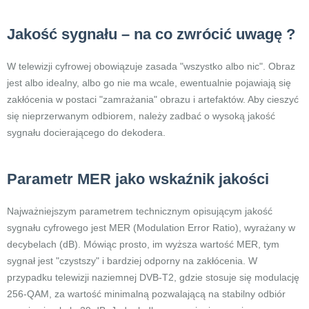
Jakość sygnału – na co zwrócić uwagę ?
W telewizji cyfrowej obowiązuje zasada "wszystko albo nic". Obraz
jest albo idealny, albo go nie ma wcale, ewentualnie pojawiają się
zakłócenia w postaci "zamrażania" obrazu i artefaktów. Aby cieszyć
się nieprzerwanym odbiorem, należy zadbać o wysoką jakość
sygnału docierającego do dekodera.
Parametr MER jako wskaźnik jakości
Najważniejszym parametrem technicznym opisującym jakość
sygnału cyfrowego jest MER (Modulation Error Ratio), wyrażany w
decybelach (dB). Mówiąc prosto, im wyższa wartość MER, tym
sygnał jest "czystszy" i bardziej odporny na zakłócenia. W
przypadku telewizji naziemnej DVB-T2, gdzie stosuje się modulację
256-QAM, za wartość minimalną pozwalającą na stabilny odbiór