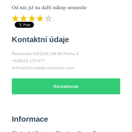
Od nás již na další nákup nemusíte
Kontaktní údaje
Roztylská 2321/19,148 00 Praha 4
+420272 173 677
infocch@unibail-rodamco.com
Kontaktovat
Informace